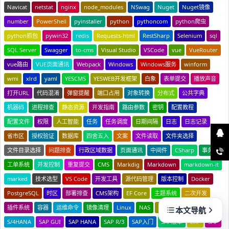
Navicat
netstat
nginx
node_modules
NSwag
Nuget
Nuget镜像
number
PowerShell
pyinstaller
python
pythoncom
python爬虫
python抓包
pywin32
redis
Requests-html
RestSharp
Selenium
sql
SQL Server
Swagger
to-cms
Visual Studio
VSCode
vue
VueRouter
vue路由
VUE页面通讯
Webpack
Windows
Windows服务
winform
wmi
xlrd
yaml
YESCMS
YESWEB开发框架
白象
表单提交
播放声音
打开URL
代码混淆
弹窗提醒
端口占用
对象转换
分布式
公共字典
机器码
进程排查
静态资源
开发指南
路由参数
密钥
配置教程
配置文件
权限
人工智能
任务
任务调度
日期间隔
日志
日志记录
省市区
授权验证
数据库
四舍五入
文案
文件读取
文件夹选择
文件目录选择
问题排查
行政区域数据
页面通讯
中间件
CSharp
事务锁
工单系统
并发控制
重复提交
CMS
Markdig
Markdown
markdown-it
marked
技术选型
VS Code
开发工具
源代码管理
版本控制
Docker
PostgreSQL
时区
部署排查
CMS架构
EF Core
主题系统
二次开发
插件系统
容器
运维命令
镜像清理
Linux
NAS
远程挂载
飞牛 fnOS
本文导航
S/4HANA
SAP GUI
SAP HANA
SAP R/3
SAP入门
SAP版本
ERP
SAP