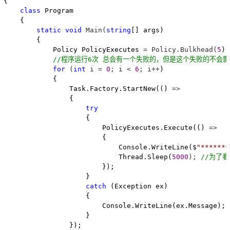
{

class
 Program

    {

static
void
 Main(
string
[] args)

        {

            Policy PolicyExecutes 
= Policy.Bulkhead(
5
);

//
程序运行6次 总会有一个失败的，但是这个失败的不会影
for
 (
int
 i = 
0
; i < 
6
; i++
)

            {

                Task.Factory.StartNew(() 
=>
                {

try
                    {

                        PolicyExecutes.Execute(() 
=>
                        {

                            Console.WriteLine($
"
******
                            Thread.Sleep(
5000
); 
//
为了看
                        });

                    }

catch
 (Exception ex)

                    {

                        Console.WriteLine(ex.Message);

                    }

                });
