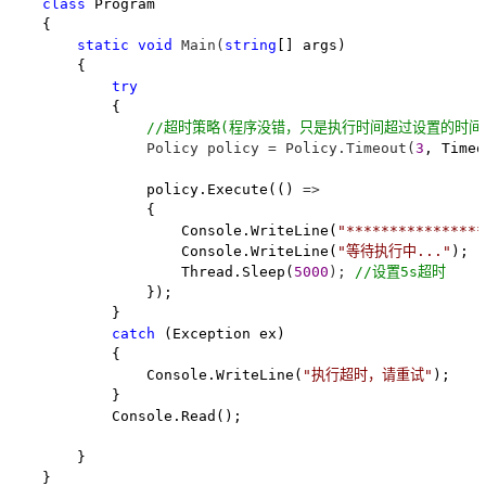
class
 Program

    {

static
void
 Main(
string
[] args)

        {

try
            {

//
超时策略(程序没错，只是执行时间超过设置的时间
                Policy policy = Policy.Timeout(
3
, Timeo
                policy.Execute(() 
=>
                {

                    Console.WriteLine(
"
***************
                    Console.WriteLine(
"
等待执行中...
"
);

                    Thread.Sleep(
5000
); 
//
设置5s超时
                });

            }

catch
 (Exception ex)

            {

                Console.WriteLine(
"
执行超时，请重试
"
);

            }

            Console.Read();

        }

    }
