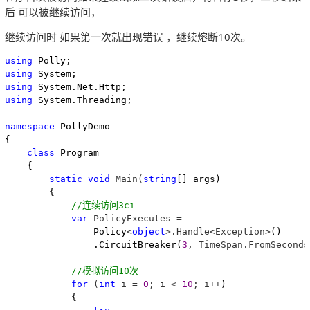
后 可以被继续访问，
继续访问时 如果第一次就出现错误 ，继续熔断10次。
using
using
using
using
 System.Threading;

namespace
 PollyDemo

{

class
 Program

    {

static
void
 Main(
string
[] args)

        {

//
连续访问3ci
var
 PolicyExecutes =
                Policy
<
object
>.Handle<Exception>
()

                .CircuitBreaker(
3
, TimeSpan.FromSeconds
//
模拟访问10次
for
 (
int
 i = 
0
; i < 
10
; i++
)

            {
