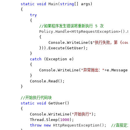
static
void
 Main(
string
[] args)

        {

try
            {

//
如果程序发生错误将重新执行 5 次
                Policy.Handle<HttpRequestException>().R
                {

                    Console.WriteLine($
"
执行失败，第 {cou
                })).Execute(GetUser);

            }

catch
 (Exception e)

            {

                Console.WriteLine(
"
异常抛出：
"
+
e.Message)
            }

            Console.Read();

        }

//
开始执行代码块
static
void
 GetUser()

        {

            Console.WriteLine(
"
开始执行
"
);

            Thread.Sleep(
1000
);

throw
new
 HttpRequestException();  
//
直接定