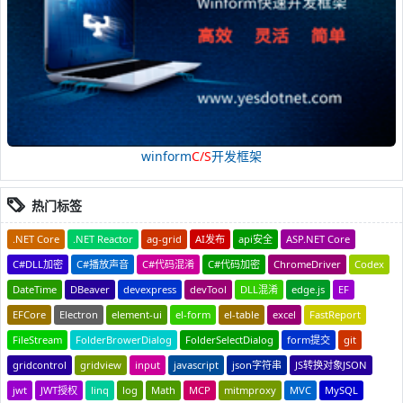
winform
C/S
开发框架
热门标签
.NET Core
.NET Reactor
ag-grid
AI发布
api安全
ASP.NET Core
C#DLL加密
C#播放声音
C#代码混淆
C#代码加密
ChromeDriver
Codex
DateTime
DBeaver
devexpress
devTool
DLL混淆
edge.js
EF
EFCore
Electron
element-ui
el-form
el-table
excel
FastReport
FileStream
FolderBrowerDialog
FolderSelectDialog
form提交
git
gridcontrol
gridview
input
javascript
json字符串
JS转换对象JSON
jwt
JWT授权
linq
log
Math
MCP
mitmproxy
MVC
MySQL