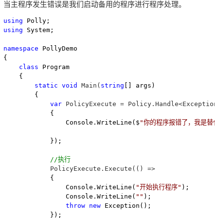
当主程序发生错误是我们启动备用的程序进行程序处理。
using
using
 System;

namespace
 PollyDemo

{

class
 Program

    {

static
void
 Main(
string
[] args)

        {

var
 PolicyExecute = Policy.Handle<Exception
            {

                Console.WriteLine($
"
你的程序报错了，我是替
            });

//
执行
            PolicyExecute.Execute(() =>
            {

                Console.WriteLine(
"
开始执行程序
"
);

                Console.WriteLine(
""
);

throw
new
 Exception();

            });
