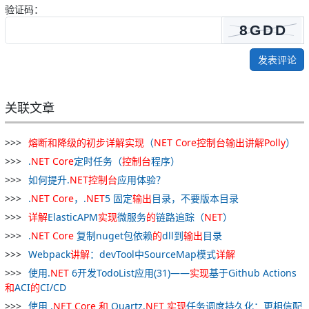
验证码：
发表评论
关联文章
熔断
和
降级
的
初步
详解
实现
（
NET
Core
控制台
输出
讲解
Polly
）
.
NET
Core
定时任务（
控制台
程序）
如何提升.
NET
控制台
应用体验？
.
NET
Core
，.
NET
5 固定
输出
目录，不要版本目录
详解
ElasticAPM
实现
微服务
的
链路追踪（
NET
）
.
NET
Core
复制nuget包依赖
的
dll到
输出
目录
Webpack
讲解
：devTool中SourceMap模式
详解
使用.
NET
6开发TodoList应用(31)——
实现
基于Github Actions
和
ACI
的
CI/CD
使用 .
NET
Core
和
Quartz.
NET
实现
任务调度持久化：更相信配