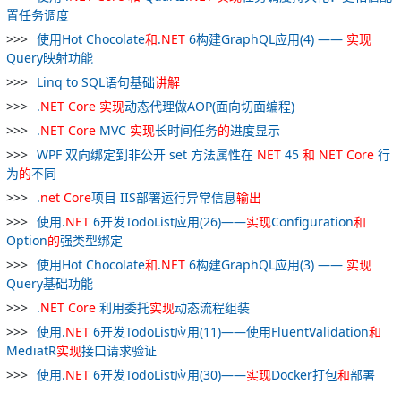
置任务调度
使用Hot Chocolate
和
.
NET
6构建GraphQL应用(4) ——
实现
Query映射功能
Linq to SQL语句基础
讲解
.
NET
Core
实现
动态代理做AOP(面向切面编程)
.
NET
Core
MVC
实现
长时间任务
的
进度显示
WPF 双向绑定到非公开 set 方法属性在
NET
45
和
NET
Core
行
为
的
不同
.
net
Core
项目 IIS部署运行异常信息
输出
使用.
NET
6开发TodoList应用(26)——
实现
Configuration
和
Option
的
强类型绑定
使用Hot Chocolate
和
.
NET
6构建GraphQL应用(3) ——
实现
Query基础功能
.
NET
Core
利用委托
实现
动态流程组装
使用.
NET
6开发TodoList应用(11)——使用FluentValidation
和
MediatR
实现
接口请求验证
使用.
NET
6开发TodoList应用(30)——
实现
Docker打包
和
部署