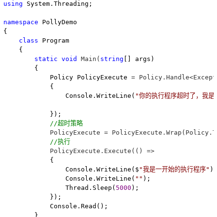
using
 System.Threading;

namespace
 PollyDemo

{

class
 Program

    {

static
void
 Main(
string
[] args)

        {

            Policy PolicyExecute 
= Policy.Handle<Except
            {

                Console.WriteLine(
"
你的执行程序超时了，我是
            });

//
超时策略
            PolicyExecute = PolicyExecute.Wrap(Policy.T
//
执行
            PolicyExecute.Execute(() =>
            {

                Console.WriteLine($
"
我是一开始的执行程序
"
);
                Console.WriteLine(
""
);

                Thread.Sleep(
5000
);

            });

            Console.Read();

        }
