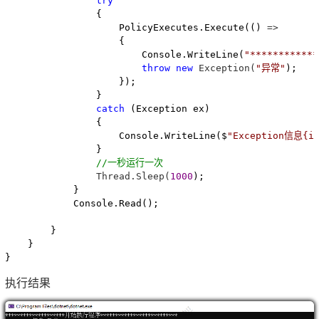
try
                {

                    PolicyExecutes.Execute(() 
=>
                    {

                        Console.WriteLine(
"
***********
throw
new
 Exception(
"
异常
"
);

                    });

                }

catch
 (Exception ex)

                {

                    Console.WriteLine($
"
Exception信息{i
                }

//
一秒运行一次
                Thread.Sleep(
1000
);

            }

            Console.Read();

        }

    }

}
执行结果