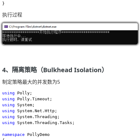
}
执行过程
4、隔离策略（Bulkhead Isolation）
制定策略最大的并发数为5
using
using
using
using
using
using
 System.Threading.Tasks;

namespace
 PollyDemo
