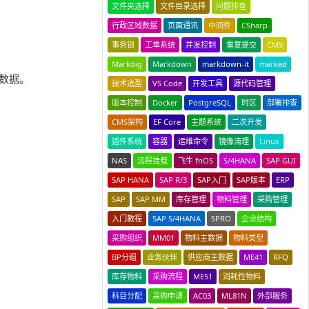
文件夹选择
文件目录选择
问题排查
行政区域数据
页面通讯
中间件
CSharp
事务锁
工单系统
并发控制
重复提交
CMS
Markdig
Markdown
markdown-it
marked
的数据。
技术选型
VS Code
开发工具
源代码管理
版本控制
Docker
PostgreSQL
时区
部署排查
CMS架构
EF Core
主题系统
二次开发
插件系统
容器
运维命令
镜像清理
Linux
NAS
远程挂载
飞牛 fnOS
S/4HANA
SAP GUI
SAP HANA
SAP R/3
SAP入门
SAP版本
ERP
SAP
SAP MM
库存管理
物料管理
采购管理
入门教程
SAP S/4HANA
SPRO
企业结构
采购组织
MM01
物料主数据
物料类型
BP分组
业务伙伴
供应商主数据
ME41
RFQ
库存物料
采购流程
ME51
消耗性物料
科目分配
采购申请
AC03
ML81N
外部服务