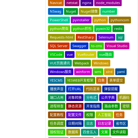
Navicat
netstat
nginx
node_modules
NSwag
Nuget
Nuget镜像
number
PowerShell
pyinstaller
python
pythoncom
python爬虫
python抓包
pywin32
redis
Requests-html
RestSharp
Selenium
sql
SQL Server
Swagger
to-cms
Visual Studio
VSCode
vue
VueRouter
vue路由
VUE页面通讯
Webpack
Windows
Windows服务
winform
wmi
xlrd
yaml
YESCMS
YESWEB开发框架
白象
表单提交
播放声音
打开URL
代码混淆
弹窗提醒
端口占用
对象转换
分布式
公共字典
机器码
进程排查
静态资源
开发指南
路由参数
密钥
配置教程
配置文件
权限
人工智能
任务
任务调度
日期间隔
日志
日志记录
省市区
授权验证
数据库
四舍五入
文案
文件读取