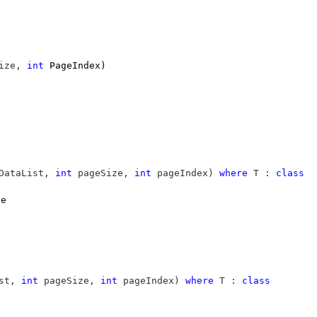
ize, 
int
 PageIndex)

DataList, 
int
 pageSize, 
int
 pageIndex) 
where
 T : 
class
e

st, 
int
 pageSize, 
int
 pageIndex) 
where
 T : 
class