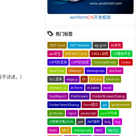
winform
C/S
开发框架
热门标签
.NET Core
.NET Reactor
ag-grid
AI发布
api安全
ASP.NET Core
C#DLL加密
C#播放声音
C#代码混淆
C#代码加密
ChromeDriver
Codex
DateTime
DBeaver
devexpress
devTool
暂不详述。）
DLL混淆
edge.js
EF
EFCore
Electron
element-ui
el-form
el-table
excel
FastReport
FileStream
FolderBrowerDialog
FolderSelectDialog
form提交
git
gridcontrol
gridview
input
javascript
json字符串
JS转换对象JSON
jwt
JWT授权
linq
log
Math
MCP
mitmproxy
MVC
MySQL