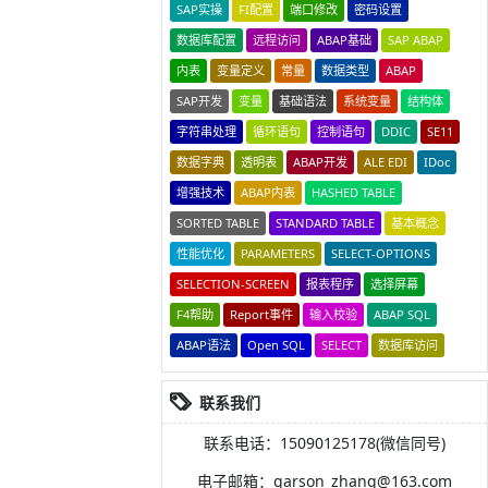
SAP实操
FI配置
端口修改
密码设置
数据库配置
远程访问
ABAP基础
SAP ABAP
内表
变量定义
常量
数据类型
ABAP
SAP开发
变量
基础语法
系统变量
结构体
字符串处理
循环语句
控制语句
DDIC
SE11
数据字典
透明表
ABAP开发
ALE EDI
IDoc
增强技术
ABAP内表
HASHED TABLE
SORTED TABLE
STANDARD TABLE
基本概念
性能优化
PARAMETERS
SELECT-OPTIONS
SELECTION-SCREEN
报表程序
选择屏幕
F4帮助
Report事件
输入校验
ABAP SQL
ABAP语法
Open SQL
SELECT
数据库访问
联系我们
联系电话：15090125178(微信同号)
电子邮箱：garson_zhang@163.com