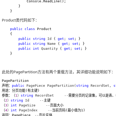
            Console.ReadLine();

        }

    }
Product类代码如下：
public
class
 Product

    {

public
string
 Id { 
get
; 
set
; }

public
string
 Name { 
get
; 
set
; }

public
int
 Quantity { 
get
; 
set
; }

    }
此处的PagePartition方法有两个重载方法，其详细功能说明如下：
PagePartition

声明：
public
 PagePiece PagePartition(
string
 RecordSet, 
s
用途：分页功能(有主键)

参数：（
1
）
string
 RecordSet     --
需要分页的记录集，可以是表、视
（
2
）
string
 Id     --
主键

（
3
）
int
 PageSize     --
页面大小

（
4
）
int
 PageIndex     --
当前页码(最小值为1)

返回：PagePiece  
--
页片实体
