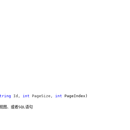
tring
 Id, 
int
 PageSize, 
int
 PageIndex)

图、或者SQL语句
