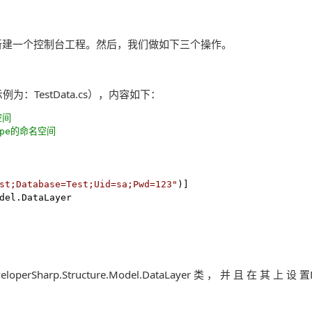
io中新建一个控制台工程。然后，我们做如下三个操作。
TestData.cs），内容如下：
空间
Type的命名空间
st;Database=Test;Uid=sa;Pwd=123
"
)]

del.DataLayer

rSharp.Structure.Model.DataLayer 类 ， 并 且 在 其 上 设 置