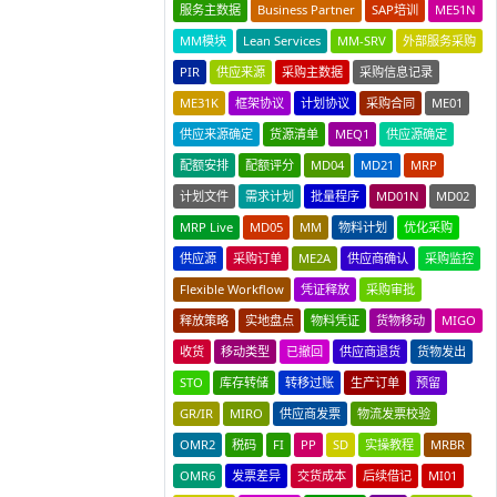
服务主数据
Business Partner
SAP培训
ME51N
MM模块
Lean Services
MM-SRV
外部服务采购
PIR
供应来源
采购主数据
采购信息记录
ME31K
框架协议
计划协议
采购合同
ME01
供应来源确定
货源清单
MEQ1
供应源确定
配额安排
配额评分
MD04
MD21
MRP
计划文件
需求计划
批量程序
MD01N
MD02
MRP Live
MD05
MM
物料计划
优化采购
供应源
采购订单
ME2A
供应商确认
采购监控
Flexible Workflow
凭证释放
采购审批
释放策略
实地盘点
物料凭证
货物移动
MIGO
收货
移动类型
已撤回
供应商退货
货物发出
STO
库存转储
转移过账
生产订单
预留
GR/IR
MIRO
供应商发票
物流发票校验
OMR2
税码
FI
PP
SD
实操教程
MRBR
OMR6
发票差异
交货成本
后续借记
MI01