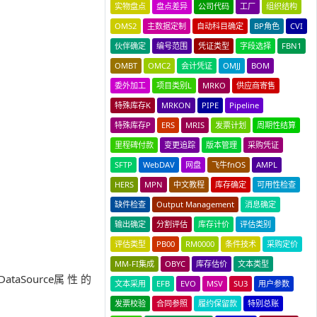
实物盘点
盘点差异
公司代码
工厂
组织结构
OMS2
主数据定制
自动科目确定
BP角色
CVI
伙伴确定
编号范围
凭证类型
字段选择
FBN1
OMBT
OMC2
会计凭证
OMJJ
BOM
委外加工
项目类别L
MRKO
供应商寄售
特殊库存K
MRKON
PIPE
Pipeline
特殊库存P
ERS
MRIS
发票计划
周期性结算
里程碑付款
变更追踪
版本管理
采购凭证
SFTP
WebDAV
网盘
飞牛fnOS
AMPL
HERS
MPN
中文教程
库存确定
可用性检查
缺件检查
Output Management
消息确定
输出确定
分割评估
库存计价
评估类别
评估类型
PB00
RM0000
条件技术
采购定价
MM-FI集成
OBYC
库存估价
文本类型
DataSource属 性 的
文本采用
EFB
EVO
MSV
SU3
用户参数
发票校验
合同参照
履约保留款
特别总账