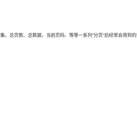
页后的数据集、总页数、总数据、当前页码、等等一系列“分页”后经常会用到