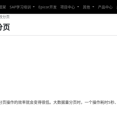
发框架
SAP学习培训
Epicor开发
项目中心
其他
产品中心
高效分页
分页
分页操作的效率就会变得很低。大数据量分页时，一个操作耗时5秒、