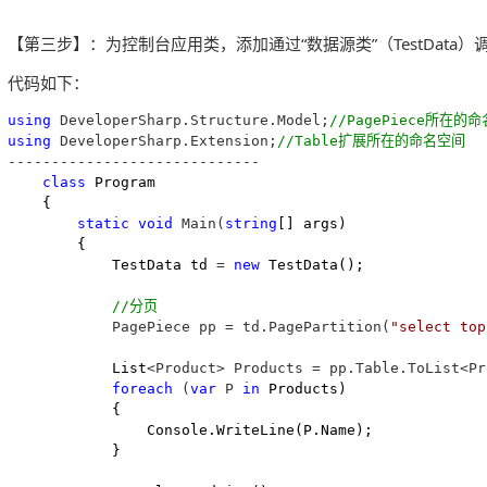
【第三步】：为控制台应用类，添加通过“数据源类”（TestData）调
代码如下：
using
 DeveloperSharp.Structure.Model;
//
PagePiece所在的
using
 DeveloperSharp.Extension;
//
Table扩展所在的命名空间
-----------------------------

class
 Program

    {

static
void
 Main(
string
[] args)

        {

            TestData td 
= 
new
 TestData();

//
分页
            PagePiece pp = td.PagePartition(
"
select top
            List
<Product> Products = pp.Table.ToList<Pr
foreach
 (
var
 P 
in
 Products)

            {

                Console.WriteLine(P.Name);

            }
