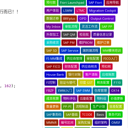
预付款
Fiori Launchpad
SAP Fiori
应用导航
用户体验
LSMW
LTMC
Migration Cockpit
一行而已！！
数据迁移
BRFplus
OPD
Output Control
My Inbox
审批流程
灵活工作流
SAP PP
外部加工
SAP QM
检验批
质量信息记录
采购收货
SAP PM
维护BOM
维护订单
SAP SD
SAP Service
端到端流程
MM模块培训
FI-MM集成
供应商管理
审批配置
FICO入门
SAP FICO
财务配置
供应商税务
预扣税
House Bank
银行对账
客户清账
应收账款
FI控制
验证与替代
印度 GST
税务配置
F110
, 
162
);

FBZP
EWM入门
SAP EWM
仓库管理
OX14
成本核算
物料评估
后勤配置
物料组
价值更新
数量更新
PP-PI
流程制造
生产计划
容差配置
SAP事务码
SAP基础
TCODE
Basis
事务代码
MMNR
编号区间
采购实操
组织架构
OMSF