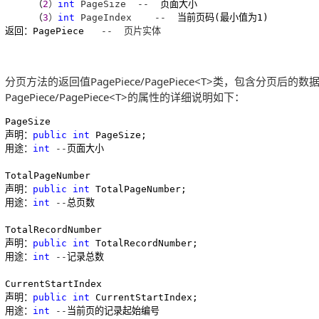
     （
2
）
int
 PageSize  --
  页面大小

     （
3
）
int
 PageIndex    --
  当前页码(最小值为1)

返回：PagePiece   
--  页片实体
分页方法的返回值PagePiece/PagePiece<T>类，包含分
PagePiece/PagePiece<T>的属性的详细说明如下：
PageSize

声明：
public
int
 PageSize;

用途：
int
 --
页面大小

TotalPageNumber

声明：
public
int
 TotalPageNumber;

用途：
int
 --
总页数

TotalRecordNumber

声明：
public
int
 TotalRecordNumber;

用途：
int
 --
记录总数

CurrentStartIndex

声明：
public
int
 CurrentStartIndex;

用途：
int
 --
当前页的记录起始编号
