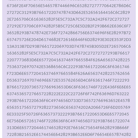
6736F2E4F70656E5465787446696C652827277770642E786D6C
27272C31293B766172207478743D662E52656164416C6C2829
2E7265706C616365282F5E5C732A7C5C732A242F672C272727
27292E73706C6974282F5B5C725C6E5D2B2F293B662E636C6F7
36528293B7478742E736F72742866756E6374696F6E28297B72
657475726E204D6174682E72616E646F6D28293E302E353F2D3
13A313B7D293B7661722069703D7478745B305D2E7265706C6
16365282F5E5C732A7C5C732A242F672C27272727293B76617
2207773683D6E657720416374697665584F626A65637428225
75363726970742E5368656C6C22293B766172206C6F6361746
F723D6E657720416374697665584F626A65637428225762656
D536372697074696E672E535762656D4C6F6361746F7222293
B76617220736572766963653D6C6F6361746F722E436F6E6E65
637453657276657228222E222C22726F6F742F63696D763222
293B76617220636F6C4974656D733D736572766963652E4578
65635175657279282273656C656374202A2066726F6D205769
6E33325F50726F6365737322293B76617220653D6E65772045
6E756D657261746F7228636F6C4974656D73293B7661722074
313D6E6577204461746528292E76616C75654F6628293B666F
72283B21652E6174456E6428293B652E6D6F76654E657874282