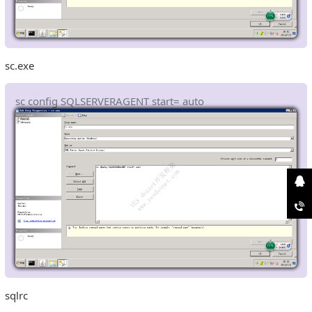
sc.exe
sc config SQLSERVERAGENT start= auto
sqlrc