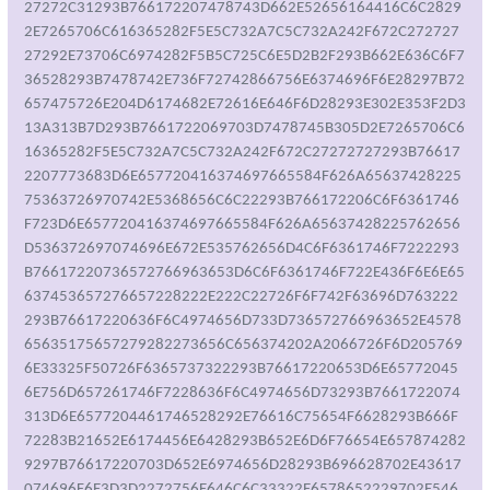
27272C31293B766172207478743D662E52656164416C6C2829
2E7265706C616365282F5E5C732A7C5C732A242F672C272727
27292E73706C6974282F5B5C725C6E5D2B2F293B662E636C6F7
36528293B7478742E736F72742866756E6374696F6E28297B72
657475726E204D6174682E72616E646F6D28293E302E353F2D3
13A313B7D293B7661722069703D7478745B305D2E7265706C6
16365282F5E5C732A7C5C732A242F672C27272727293B76617
2207773683D6E657720416374697665584F626A65637428225
75363726970742E5368656C6C22293B766172206C6F6361746
F723D6E657720416374697665584F626A65637428225762656
D536372697074696E672E535762656D4C6F6361746F7222293
B76617220736572766963653D6C6F6361746F722E436F6E6E65
637453657276657228222E222C22726F6F742F63696D763222
293B76617220636F6C4974656D733D736572766963652E4578
65635175657279282273656C656374202A2066726F6D205769
6E33325F50726F6365737322293B76617220653D6E65772045
6E756D657261746F7228636F6C4974656D73293B7661722074
313D6E6577204461746528292E76616C75654F6628293B666F
72283B21652E6174456E6428293B652E6D6F76654E657874282
9297B76617220703D652E6974656D28293B696628702E43617
074696F6E3D3D2272756E646C6C33322E6578652229702E546