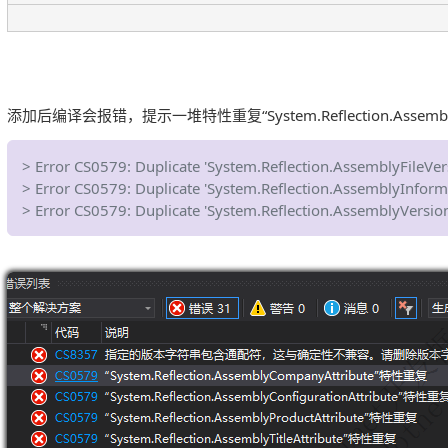
添加后编译会报错，提示一堆特性重复“System.Reflection.AssemblyT
> Error CS0579: Duplicate 'System.Reflection.AssemblyFileVers
> Error CS0579: Duplicate 'System.Reflection.AssemblyInforma
> Error CS0579: Duplicate 'System.Reflection.AssemblyVersionA