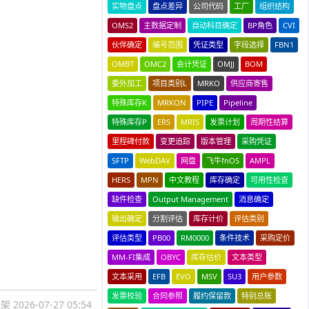
实物盘点
盘点差异
公司代码
工厂
组织结构
OMS2
主数据定制
自动科目确定
BP角色
CVI
伙伴确定
编号范围
凭证类型
字段选择
FBN1
OMBT
OMC2
会计凭证
OMJJ
BOM
委外加工
项目类别L
MRKO
供应商寄售
特殊库存K
MRKON
PIPE
Pipeline
特殊库存P
ERS
MRIS
发票计划
周期性结算
里程碑付款
变更追踪
版本管理
采购凭证
SFTP
WebDAV
网盘
飞牛fnOS
AMPL
HERS
MPN
中文教程
库存确定
可用性检查
缺件检查
Output Management
消息确定
输出确定
分割评估
库存计价
评估类别
评估类型
PB00
RM0000
条件技术
采购定价
MM-FI集成
OBYC
库存估价
文本类型
文本采用
EFB
EVO
MSV
SU3
用户参数
发票校验
合同参照
履约保留款
特别总账
框架
2026-07-27 05:54