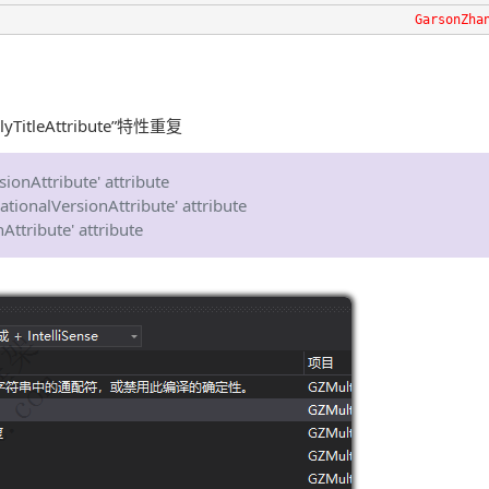
GarsonZha
itleAttribute”特性重复
ionAttribute' attribute
tionalVersionAttribute' attribute
ttribute' attribute