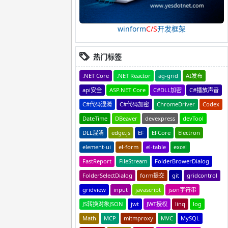
winform
C/S
开发框架
热门标签
.NET Core
.NET Reactor
ag-grid
AI发布
api安全
ASP.NET Core
C#DLL加密
C#播放声音
C#代码混淆
C#代码加密
ChromeDriver
Codex
DateTime
DBeaver
devexpress
devTool
DLL混淆
edge.js
EF
EFCore
Electron
element-ui
el-form
el-table
excel
FastReport
FileStream
FolderBrowerDialog
FolderSelectDialog
form提交
git
gridcontrol
gridview
input
javascript
json字符串
JS转换对象JSON
jwt
JWT授权
linq
log
Math
MCP
mitmproxy
MVC
MySQL