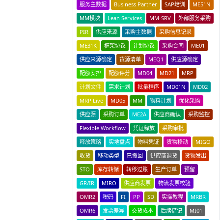
服务主数据
Business Partner
SAP培训
ME51N
MM模块
Lean Services
MM-SRV
外部服务采购
PIR
供应来源
采购主数据
采购信息记录
ME31K
框架协议
计划协议
采购合同
ME01
供应来源确定
货源清单
MEQ1
供应源确定
配额安排
配额评分
MD04
MD21
MRP
计划文件
需求计划
批量程序
MD01N
MD02
MRP Live
MD05
MM
物料计划
优化采购
供应源
采购订单
ME2A
供应商确认
采购监控
Flexible Workflow
凭证释放
采购审批
释放策略
实地盘点
物料凭证
货物移动
MIGO
收货
移动类型
已撤回
供应商退货
货物发出
STO
库存转储
转移过账
生产订单
预留
GR/IR
MIRO
供应商发票
物流发票校验
OMR2
税码
FI
PP
SD
实操教程
MRBR
OMR6
发票差异
交货成本
后续借记
MI01