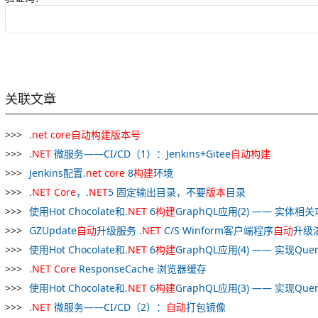
关联文章
.
net
core
自动
构建
版本
号
.
NET
微服务——CI/CD（1）：Jenkins+Gitee
自动
构建
Jenkins配置.
net
core
8
构建
环境
.
NET
Core
，.
NET
5 固定输出目录，不要
版本
目录
使用Hot Chocolate和.
NET
6
构建
GraphQL应用(2) —— 实体相
GZUpdate
自动
升级服务 .
NET
C/S Winform客户端程序
自动
升级
使用Hot Chocolate和.
NET
6
构建
GraphQL应用(4) —— 实现Qu
.
NET
Core
ResponseCache 浏览器缓存
使用Hot Chocolate和.
NET
6
构建
GraphQL应用(3) —— 实现Qu
.
NET
微服务——CI/CD（2）：
自动
打包镜像