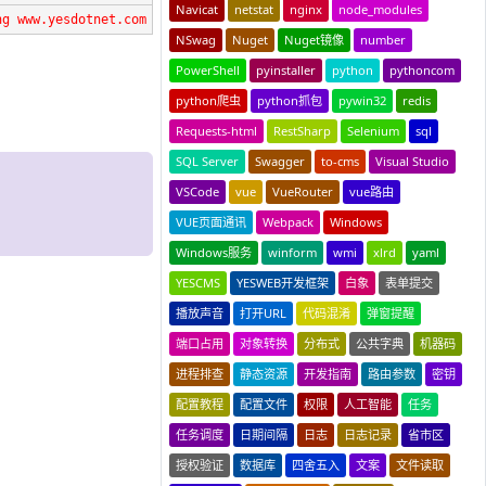
Navicat
netstat
nginx
node_modules
ng www.yesdotnet.com
NSwag
Nuget
Nuget镜像
number
PowerShell
pyinstaller
python
pythoncom
python爬虫
python抓包
pywin32
redis
Requests-html
RestSharp
Selenium
sql
SQL Server
Swagger
to-cms
Visual Studio
VSCode
vue
VueRouter
vue路由
VUE页面通讯
Webpack
Windows
Windows服务
winform
wmi
xlrd
yaml
YESCMS
YESWEB开发框架
白象
表单提交
播放声音
打开URL
代码混淆
弹窗提醒
端口占用
对象转换
分布式
公共字典
机器码
进程排查
静态资源
开发指南
路由参数
密钥
配置教程
配置文件
权限
人工智能
任务
任务调度
日期间隔
日志
日志记录
省市区
授权验证
数据库
四舍五入
文案
文件读取