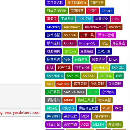
文件夹选择
文件目录选择
问题排查
行政区域数据
页面通讯
中间件
CSharp
事务锁
工单系统
并发控制
重复提交
CMS
Markdig
Markdown
markdown-it
marked
技术选型
VS Code
开发工具
源代码管理
版本控制
Docker
PostgreSQL
时区
部署排查
CMS架构
EF Core
主题系统
二次开发
插件系统
容器
运维命令
镜像清理
Linux
NAS
远程挂载
飞牛 fnOS
S/4HANA
SAP GUI
SAP HANA
SAP R/3
SAP入门
SAP版本
ERP
SAP
SAP MM
库存管理
物料管理
采购管理
入门教程
SAP S/4HANA
SPRO
企业结构
采购组织
MM01
物料主数据
物料类型
BP分组
业务伙伴
供应商主数据
ME41
RFQ
ng www.yesdotnet.com
库存物料
采购流程
ME51
消耗性物料
科目分配
采购申请
AC03
ML81N
外部服务