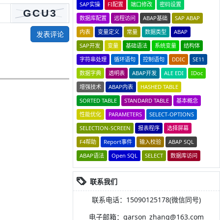
SAP实操
FI配置
端口修改
密码设置
数据库配置
远程访问
ABAP基础
SAP ABAP
内表
变量定义
常量
数据类型
ABAP
发表评论
SAP开发
变量
基础语法
系统变量
结构体
字符串处理
循环语句
控制语句
DDIC
SE11
数据字典
透明表
ABAP开发
ALE EDI
IDoc
增强技术
ABAP内表
HASHED TABLE
SORTED TABLE
STANDARD TABLE
基本概念
性能优化
PARAMETERS
SELECT-OPTIONS
SELECTION-SCREEN
报表程序
选择屏幕
F4帮助
Report事件
输入校验
ABAP SQL
ABAP语法
Open SQL
SELECT
数据库访问
联系我们
联系电话：15090125178(微信同号)
电子邮箱：garson_zhang@163.com