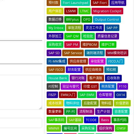
预付款
Fiori Launchpad
SAP Fiori
应用导航
用户体验
LSMW
LTMC
Migration Cockpit
数据迁移
BRFplus
OPD
Output Control
My Inbox
审批流程
灵活工作流
SAP PP
外部加工
SAP QM
检验批
质量信息记录
采购收货
SAP PM
维护BOM
维护订单
SAP SD
SAP Service
端到端流程
MM模块培训
FI-MM集成
供应商管理
审批配置
FICO入门
SAP FICO
财务配置
供应商税务
预扣税
House Bank
银行对账
客户清账
应收账款
FI控制
验证与替代
印度 GST
税务配置
F110
FBZP
EWM入门
SAP EWM
仓库管理
OX14
成本核算
物料评估
后勤配置
物料组
价值更新
数量更新
PP-PI
流程制造
生产计划
容差配置
SAP事务码
SAP基础
TCODE
Basis
事务代码
MMNR
编号区间
采购实操
组织架构
OMSF