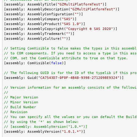
[assembly: AssemblyTitle(
"
GZMultiPlatformTest
"
)]

[assembly: AssemblyDescription(
"
GZMultiPlatformTest
"
)]

[assembly: AssemblyConfiguration(
""
)]

[assembly: AssemblyCompany(
"
SAS
"
)]

[assembly: AssemblyProduct(
"
SAS 1.0
"
)]

[assembly: AssemblyCopyright(
"
Copyright © SAS 2020
"
)]

[assembly: AssemblyTrademark(
""
)]

[assembly: AssemblyCulture(
""
)]

//
//
//
 COM, set the ComVisible attribute to true on that type.
[assembly: ComVisible(
false
)]

//
 The following GUID is for the ID of the typelib if this pro
[assembly: Guid(
"
CA7543D7-0F0F-4B48-9398-2712098E9324
"
)]

//
//
//
//
//
//
//
//
//
 [assembly: AssemblyVersion("1.0.*")]
[assembly: AssemblyVersion(
"
1.0.1.*
"
)]