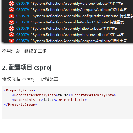
不用理会，继续第二步
2. 配置项目 csproj
修改 项目.csproj ，新增配置
<
PropertyGroup
>
<
GenerateAssemblyInfo
>
false
</
GenerateAssemblyInfo
>
<
Deterministic
>
false
</
Deterministic
>
</
PropertyGroup
>