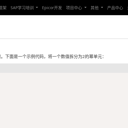
发框架
SAP学习培训
Epicor开发
项目中心
其他
产品中心
现。下面是一个示例代码，将一个数值拆分为2的幂单元：