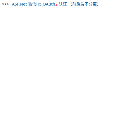
ASP.Net 微信H5 OAuth
2
认证 （前后端不分离）