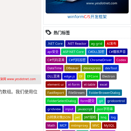
winform
C/S
开发框架
热门标签
.NET Core
.NET Reactor
ag-grid
AI发布
api安全
ASP.NET Core
C#DLL加密
C#播放声音
C#代码混淆
C#代码加密
ChromeDriver
Codex
DateTime
DBeaver
devexpress
devTool
DLL混淆
edge.js
EF
EFCore
Electron
网 www.yesdotnet.com
element-ui
el-form
el-table
excel
单元的数组。我们使用位
FastReport
FileStream
FolderBrowerDialog
FolderSelectDialog
form提交
git
gridcontrol
gridview
input
javascript
json字符串
JS转换对象JSON
jwt
JWT授权
linq
log
Math
MCP
mitmproxy
MVC
MySQL