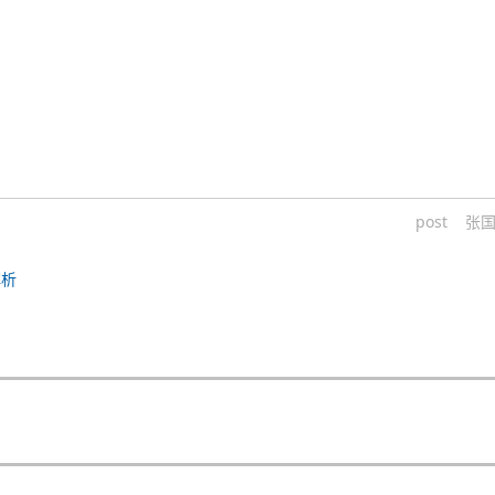
post
张
解析