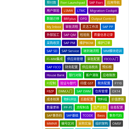
预付款
Fiori Launchpad
SAP Fiori
应用导航
用户体验
LSMW
LTMC
Migration Cockpit
数据迁移
BRFplus
OPD
Output Control
My Inbox
审批流程
灵活工作流
SAP PP
外部加工
SAP QM
检验批
质量信息记录
采购收货
SAP PM
维护BOM
维护订单
SAP SD
SAP Service
端到端流程
MM模块培训
FI-MM集成
供应商管理
审批配置
FICO入门
SAP FICO
财务配置
供应商税务
预扣税
House Bank
银行对账
客户清账
应收账款
FI控制
验证与替代
印度 GST
税务配置
F110
FBZP
EWM入门
SAP EWM
仓库管理
OX14
成本核算
物料评估
后勤配置
物料组
价值更新
数量更新
PP-PI
流程制造
生产计划
容差配置
SAP事务码
SAP基础
TCODE
Basis
事务代码
MMNR
编号区间
采购实操
组织架构
OMSF