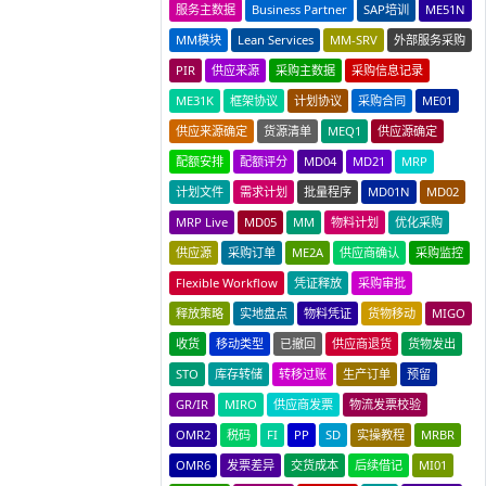
服务主数据
Business Partner
SAP培训
ME51N
MM模块
Lean Services
MM-SRV
外部服务采购
PIR
供应来源
采购主数据
采购信息记录
ME31K
框架协议
计划协议
采购合同
ME01
供应来源确定
货源清单
MEQ1
供应源确定
配额安排
配额评分
MD04
MD21
MRP
计划文件
需求计划
批量程序
MD01N
MD02
MRP Live
MD05
MM
物料计划
优化采购
供应源
采购订单
ME2A
供应商确认
采购监控
Flexible Workflow
凭证释放
采购审批
释放策略
实地盘点
物料凭证
货物移动
MIGO
收货
移动类型
已撤回
供应商退货
货物发出
STO
库存转储
转移过账
生产订单
预留
GR/IR
MIRO
供应商发票
物流发票校验
OMR2
税码
FI
PP
SD
实操教程
MRBR
OMR6
发票差异
交货成本
后续借记
MI01