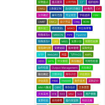
实物盘点
盘点差异
公司代码
工厂
组织结构
OMS2
主数据定制
自动科目确定
BP角色
CVI
伙伴确定
编号范围
凭证类型
字段选择
FBN1
OMBT
OMC2
会计凭证
OMJJ
BOM
委外加工
项目类别L
MRKO
供应商寄售
特殊库存K
MRKON
PIPE
Pipeline
特殊库存P
ERS
MRIS
发票计划
周期性结算
里程碑付款
变更追踪
版本管理
采购凭证
SFTP
WebDAV
网盘
飞牛fnOS
AMPL
HERS
MPN
中文教程
库存确定
可用性检查
缺件检查
Output Management
消息确定
输出确定
分割评估
库存计价
评估类别
评估类型
PB00
RM0000
条件技术
采购定价
MM-FI集成
OBYC
库存估价
文本类型
文本采用
EFB
EVO
MSV
SU3
用户参数
发票校验
合同参照
履约保留款
特别总账