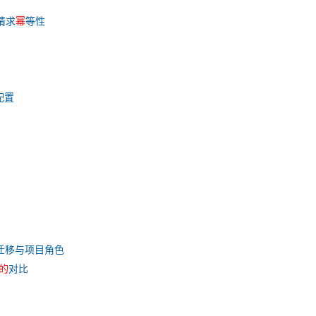
P请求
幂
等性
配置
迁移与项目角色
的
对比