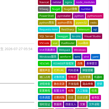
Navicat
netstat
nginx
node_modules
NSwag
Nuget
Nuget镜像
number
PowerShell
pyinstaller
python
pythoncom
python爬虫
python抓包
pywin32
redis
Requests-html
RestSharp
Selenium
sql
SQL Server
Swagger
to-cms
Visual Studio
VSCode
vue
VueRouter
vue路由
国生
2026-07-27 05:54
VUE页面通讯
Webpack
Windows
Windows服务
winform
wmi
xlrd
yaml
YESCMS
YESWEB开发框架
白象
表单提交
播放声音
打开URL
代码混淆
弹窗提醒
端口占用
对象转换
分布式
公共字典
机器码
进程排查
静态资源
开发指南
路由参数
密钥
配置教程
配置文件
权限
人工智能
任务
任务调度
日期间隔
日志
日志记录
省市区
授权验证
数据库
四舍五入
文案
文件读取