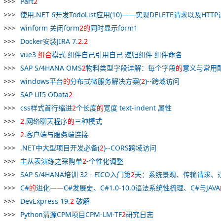
Part
2
使用.NET 6开发TodoList应用(10)——实现DELETE请求以及HTT
winform 关闭form
2
的
同时显示form1
Docker安装JIRA 7.
2
.
2
vue3
组合
模式 组件自己引用自己 递归组件 组件命名
SAP S/4HANA OMS
2
物料类型字段详解：每个字段
的
意义与常用
windows平台
的
分布式微服务解决方案(
2
)--跨域访问
SAP UI5 OData
2
css样式首行缩进
2
个长度
的
宽度 text-indent 属性
2
.网络聊天程序
的
三种模式
2
.客户端与服务端连接
.NET中大型项目开发必备(
2
)--CORS跨域访问
主从表演练之采购单
2
-个性化调整
SAP S/4HANA培训 32 - FICO入门第
2
天：系统景观、传输请求、
C#
的
进化——C#发展史、C#1.0-10.0语法系统性梳理、C#与JAVA
DevExpress 19.
2
破解
Python清源CPM项目CPM-LM-TF
2
研究日志