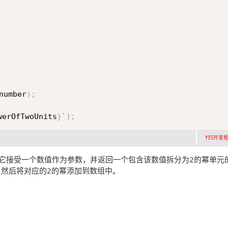
number
)
;
werOfTwoUnits
}
`
)
;
YES开发框架
oUnits，它接受一个数值作为参数，并返回一个包含该数值拆分为2的幂
，然后将对应的2的幂添加到数组中。