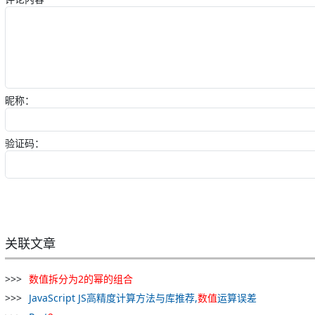
昵称：
验证码：
关联文章
数值
拆
分为
2
的
幂
的
组合
JavaScript JS高精度计算方法与库推荐,
数值
运算误差