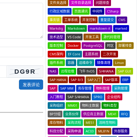
文件夹选择
文件目录选择
问题排查
行政区域数据
页面通讯
中间件
CSharp
事务锁
工单系统
并发控制
重复提交
CMS
Markdig
Markdown
markdown-it
marked
技术选型
VS Code
开发工具
源代码管理
版本控制
Docker
PostgreSQL
时区
部署排查
CMS架构
EF Core
主题系统
二次开发
插件系统
容器
运维命令
镜像清理
Linux
NAS
远程挂载
飞牛 fnOS
S/4HANA
SAP GUI
SAP HANA
SAP R/3
SAP入门
SAP版本
ERP
发表评论
SAP
SAP MM
库存管理
物料管理
采购管理
入门教程
SAP S/4HANA
SPRO
企业结构
采购组织
MM01
物料主数据
物料类型
BP分组
业务伙伴
供应商主数据
ME41
RFQ
库存物料
采购流程
ME51
消耗性物料
科目分配
采购申请
AC03
ML81N
外部服务