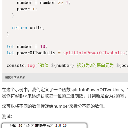
    number 
=
 number 
>>
1
;
    power
++
;
}
return
 units
;
}
let
 number 
=
10
;
let
 powerOfTwoUnits 
=
splitIntoPowerOfTwoUnits
(
console
.
log
(
`
数值 
${
number
}
 拆分为2的幂单元为 
${
po
用技术成就未来
在这个示例中，我们定义了一个函数splitIntoPowerOfTw
操作符&和>>来逐步获取每一位的二进制数，并判断是否为2的幂
您可以将不同的数值传递给number来拆分不同的数值。
测试：