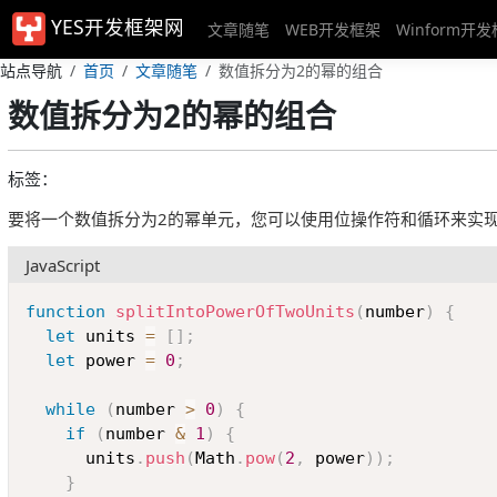
YES开发框架网
文章随笔
WEB开发框架
Winform开
站点导航
首页
文章随笔
数值拆分为2的幂的组合
数值拆分为2的幂的组合
标签：
要将一个数值拆分为2的幂单元，您可以使用位操作符和循环来实
JavaScript
function
splitIntoPowerOfTwoUnits
(
number
)
{
let
 units 
=
[
]
;
let
 power 
=
0
;
while
(
number 
>
0
)
{
if
(
number 
&
1
)
{
      units
.
push
(
Math
.
pow
(
2
,
 power
)
)
;
}