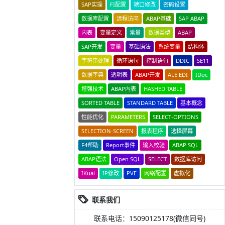
SAP实操
FI配置
端口修改
密码设置
数据库配置
远程访问
ABAP基础
SAP ABAP
内表
变量定义
常量
数据类型
ABAP
SAP开发
变量
基础语法
系统变量
结构体
字符串处理
循环语句
控制语句
DDIC
SE11
数据字典
透明表
ABAP开发
ALE EDI
IDoc
增强技术
ABAP内表
HASHED TABLE
SORTED TABLE
STANDARD TABLE
基本概念
性能优化
PARAMETERS
SELECT-OPTIONS
SELECTION-SCREEN
报表程序
选择屏幕
F4帮助
Report事件
输入校验
ABAP SQL
ABAP语法
Open SQL
SELECT
数据库访问
IKuai
IP修改
PVE
网络配置
虚拟化
联系我们
联系电话：15090125178(微信同号)