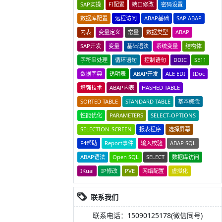
SAP实操
FI配置
端口修改
密码设置
数据库配置
远程访问
ABAP基础
SAP ABAP
内表
变量定义
常量
数据类型
ABAP
SAP开发
变量
基础语法
系统变量
结构体
字符串处理
循环语句
控制语句
DDIC
SE11
数据字典
透明表
ABAP开发
ALE EDI
IDoc
增强技术
ABAP内表
HASHED TABLE
SORTED TABLE
STANDARD TABLE
基本概念
性能优化
PARAMETERS
SELECT-OPTIONS
SELECTION-SCREEN
报表程序
选择屏幕
F4帮助
Report事件
输入校验
ABAP SQL
ABAP语法
Open SQL
SELECT
数据库访问
IKuai
IP修改
PVE
网络配置
虚拟化
联系我们
联系电话：15090125178(微信同号)