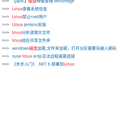
【软件】
磁盘
映像管理 WinImage
Linux
查看系统信息
Linux
禁止root用户
LInux
Jenkins安装
linux
分析清理大文件
linux
挂在共享文件夹
windows
磁盘
加密,文件夹加密，打开分区需要先输入密码
suse
linux
xrdp无法远程桌面连接
《步步入门》 .NET 6 部署到
Linux