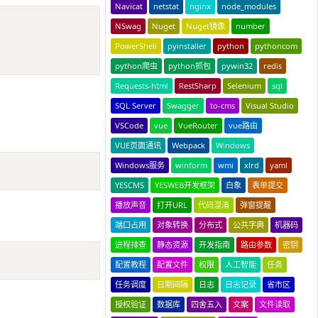
Navicat
netstat
nginx
node_modules
Copy
NSwag
Nuget
Nuget镜像
number
PowerShell
pyinstaller
python
pythoncom
python爬虫
python抓包
pywin32
redis
Requests-html
RestSharp
Selenium
sql
SQL Server
Swagger
to-cms
Visual Studio
VSCode
vue
VueRouter
vue路由
VUE页面通讯
Webpack
Windows
Copy
Windows服务
winform
wmi
xlrd
yaml
YESCMS
YESWEB开发框架
白象
表单提交
播放声音
打开URL
代码混淆
弹窗提醒
端口占用
对象转换
分布式
公共字典
机器码
进程排查
静态资源
开发指南
路由参数
密钥
Copy
配置教程
配置文件
权限
人工智能
任务
任务调度
日期间隔
日志
日志记录
省市区
授权验证
数据库
四舍五入
文案
文件读取