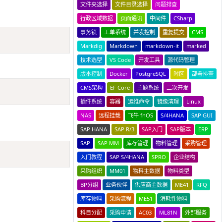
文件夹选择
文件目录选择
问题排查
行政区域数据
页面通讯
中间件
CSharp
事务锁
工单系统
并发控制
重复提交
CMS
Copy
Markdig
Markdown
markdown-it
marked
技术选型
VS Code
开发工具
源代码管理
版本控制
Docker
PostgreSQL
时区
部署排查
Copy
CMS架构
EF Core
主题系统
二次开发
插件系统
容器
运维命令
镜像清理
Linux
NAS
远程挂载
飞牛 fnOS
S/4HANA
SAP GUI
SAP HANA
SAP R/3
SAP入门
SAP版本
ERP
SAP
SAP MM
库存管理
物料管理
采购管理
Copy
入门教程
SAP S/4HANA
SPRO
企业结构
采购组织
MM01
物料主数据
物料类型
BP分组
业务伙伴
供应商主数据
ME41
RFQ
库存物料
采购流程
ME51
消耗性物料
科目分配
采购申请
AC03
ML81N
外部服务