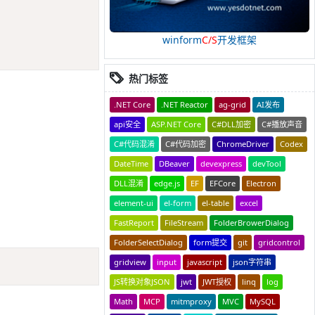
winform
C/S
开发框架
热门标签
.NET Core
.NET Reactor
ag-grid
AI发布
api安全
ASP.NET Core
C#DLL加密
C#播放声音
C#代码混淆
C#代码加密
ChromeDriver
Codex
DateTime
DBeaver
devexpress
devTool
DLL混淆
edge.js
EF
EFCore
Electron
element-ui
el-form
el-table
excel
FastReport
FileStream
FolderBrowerDialog
FolderSelectDialog
form提交
git
gridcontrol
Copy
gridview
input
javascript
json字符串
JS转换对象JSON
jwt
JWT授权
linq
log
Math
MCP
mitmproxy
MVC
MySQL