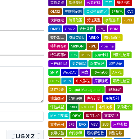
实物盘点
盘点差异
公司代码
工厂
组织结构
OMS2
主数据定制
自动科目确定
BP角色
CVI
伙伴确定
编号范围
凭证类型
字段选择
FBN1
OMBT
OMC2
会计凭证
OMJJ
BOM
委外加工
项目类别L
MRKO
供应商寄售
特殊库存K
MRKON
PIPE
Pipeline
特殊库存P
ERS
MRIS
发票计划
周期性结算
里程碑付款
变更追踪
版本管理
采购凭证
SFTP
WebDAV
网盘
飞牛fnOS
AMPL
HERS
MPN
中文教程
库存确定
可用性检查
缺件检查
Output Management
消息确定
输出确定
分割评估
库存计价
评估类别
评估类型
PB00
RM0000
条件技术
采购定价
MM-FI集成
OBYC
库存估价
文本类型
文本采用
EFB
EVO
MSV
SU3
用户参数
发票校验
合同参照
履约保留款
特别总账