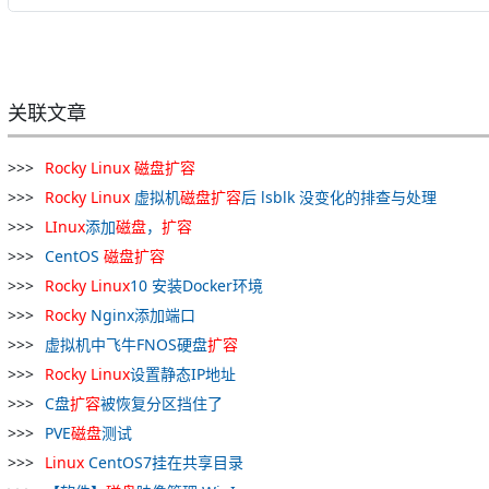
关联文章
Rocky
Linux
磁盘
扩容
Rocky
Linux
虚拟机
磁盘
扩容
后 lsblk 没变化的排查与处理
LInux
添加
磁盘
，
扩容
CentOS
磁盘
扩容
Rocky
Linux
10 安装Docker环境
Rocky
Nginx添加端口
虚拟机中飞牛FNOS硬盘
扩容
Rocky
Linux
设置静态IP地址
C盘
扩容
被恢复分区挡住了
PVE
磁盘
测试
Linux
CentOS7挂在共享目录