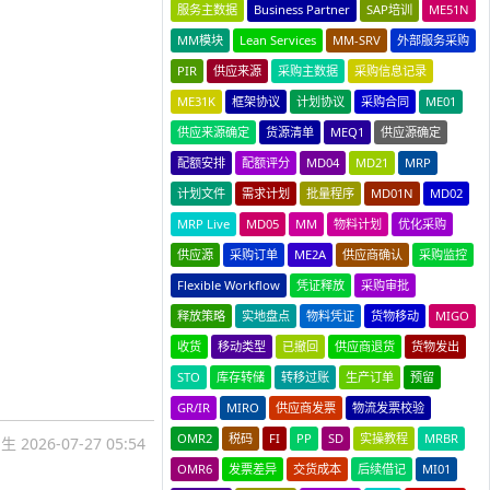
服务主数据
Business Partner
SAP培训
ME51N
MM模块
Lean Services
MM-SRV
外部服务采购
PIR
供应来源
采购主数据
采购信息记录
ME31K
框架协议
计划协议
采购合同
ME01
供应来源确定
货源清单
MEQ1
供应源确定
配额安排
配额评分
MD04
MD21
MRP
计划文件
需求计划
批量程序
MD01N
MD02
MRP Live
MD05
MM
物料计划
优化采购
供应源
采购订单
ME2A
供应商确认
采购监控
Flexible Workflow
凭证释放
采购审批
释放策略
实地盘点
物料凭证
货物移动
MIGO
收货
移动类型
已撤回
供应商退货
货物发出
STO
库存转储
转移过账
生产订单
预留
GR/IR
MIRO
供应商发票
物流发票校验
OMR2
税码
FI
PP
SD
实操教程
MRBR
国生
2026-07-27 05:54
OMR6
发票差异
交货成本
后续借记
MI01