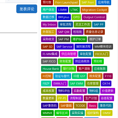
预付款
Fiori Launchpad
SAP Fiori
应用导航
发表评论
用户体验
LSMW
LTMC
Migration Cockpit
数据迁移
BRFplus
OPD
Output Control
My Inbox
审批流程
灵活工作流
SAP PP
外部加工
SAP QM
检验批
质量信息记录
采购收货
SAP PM
维护BOM
维护订单
SAP SD
SAP Service
端到端流程
MM模块培训
FI-MM集成
供应商管理
审批配置
FICO入门
SAP FICO
财务配置
供应商税务
预扣税
House Bank
银行对账
客户清账
应收账款
FI控制
验证与替代
印度 GST
税务配置
F110
FBZP
EWM入门
SAP EWM
仓库管理
OX14
成本核算
物料评估
后勤配置
物料组
价值更新
数量更新
PP-PI
流程制造
生产计划
容差配置
SAP事务码
SAP基础
TCODE
Basis
事务代码
MMNR
编号区间
采购实操
组织架构
OMSF