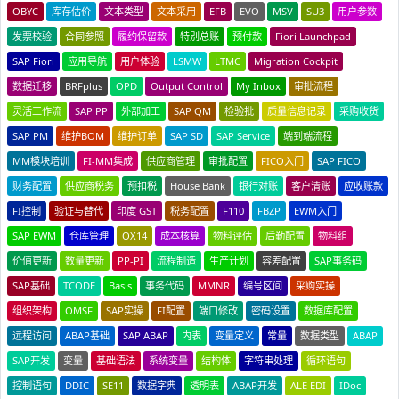
OBYC
库存估价
文本类型
文本采用
EFB
EVO
MSV
SU3
用户参数
发票校验
合同参照
履约保留款
特别总账
预付款
Fiori Launchpad
SAP Fiori
应用导航
用户体验
LSMW
LTMC
Migration Cockpit
数据迁移
BRFplus
OPD
Output Control
My Inbox
审批流程
灵活工作流
SAP PP
外部加工
SAP QM
检验批
质量信息记录
采购收货
SAP PM
维护BOM
维护订单
SAP SD
SAP Service
端到端流程
MM模块培训
FI-MM集成
供应商管理
审批配置
FICO入门
SAP FICO
财务配置
供应商税务
预扣税
House Bank
银行对账
客户清账
应收账款
FI控制
验证与替代
印度 GST
税务配置
F110
FBZP
EWM入门
SAP EWM
仓库管理
OX14
成本核算
物料评估
后勤配置
物料组
价值更新
数量更新
PP-PI
流程制造
生产计划
容差配置
SAP事务码
SAP基础
TCODE
Basis
事务代码
MMNR
编号区间
采购实操
组织架构
OMSF
SAP实操
FI配置
端口修改
密码设置
数据库配置
远程访问
ABAP基础
SAP ABAP
内表
变量定义
常量
数据类型
ABAP
SAP开发
变量
基础语法
系统变量
结构体
字符串处理
循环语句
控制语句
DDIC
SE11
数据字典
透明表
ABAP开发
ALE EDI
IDoc