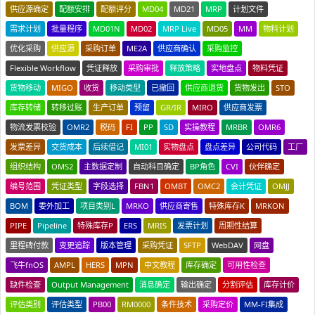
供应源确定
配额安排
配额评分
MD04
MD21
MRP
计划文件
需求计划
批量程序
MD01N
MD02
MRP Live
MD05
MM
物料计划
优化采购
供应源
采购订单
ME2A
供应商确认
采购监控
Flexible Workflow
凭证释放
采购审批
释放策略
实地盘点
物料凭证
货物移动
MIGO
收货
移动类型
已撤回
供应商退货
货物发出
STO
库存转储
转移过账
生产订单
预留
GR/IR
MIRO
供应商发票
物流发票校验
OMR2
税码
FI
PP
SD
实操教程
MRBR
OMR6
发票差异
交货成本
后续借记
MI01
实物盘点
盘点差异
公司代码
工厂
组织结构
OMS2
主数据定制
自动科目确定
BP角色
CVI
伙伴确定
编号范围
凭证类型
字段选择
FBN1
OMBT
OMC2
会计凭证
OMJJ
BOM
委外加工
项目类别L
MRKO
供应商寄售
特殊库存K
MRKON
PIPE
Pipeline
特殊库存P
ERS
MRIS
发票计划
周期性结算
里程碑付款
变更追踪
版本管理
采购凭证
SFTP
WebDAV
网盘
飞牛fnOS
AMPL
HERS
MPN
中文教程
库存确定
可用性检查
缺件检查
Output Management
消息确定
输出确定
分割评估
库存计价
评估类别
评估类型
PB00
RM0000
条件技术
采购定价
MM-FI集成