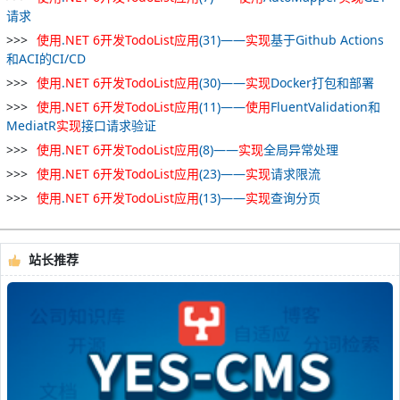
请求
使用
.
NET
6
开发
TodoList
应用
(31)——
实现
基于Github Actions
和ACI的CI/CD
使用
.
NET
6
开发
TodoList
应用
(30)——
实现
Docker打包和部署
使用
.
NET
6
开发
TodoList
应用
(11)——
使用
FluentValidation和
MediatR
实现
接口请求验证
使用
.
NET
6
开发
TodoList
应用
(8)——
实现
全局异常处理
使用
.
NET
6
开发
TodoList
应用
(23)——
实现
请求限流
使用
.
NET
6
开发
TodoList
应用
(13)——
实现
查询分页
站长推荐