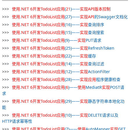
使用
.
NET
6
开发
TodoList
应用
(
21
)——
实现
API
版本
控制
使用
.
NET
6
开发
TodoList
应用
(27)——
实现
API
的Swagger文档化
使用
.
NET
6
开发
TodoList
应用
(16)——
实现
查询排序
使用
.
NET
6
开发
TodoList
应用
(15)——
实现
查询搜索
使用
.
NET
6
开发
TodoList
应用
(9)——
实现
PUT请求
使用
.
NET
6
开发
TodoList
应用
(25)——
实现
RefreshToken
使用
.
NET
6
开发
TodoList
应用
(22)——
实现
缓存
使用
.
NET
6
开发
TodoList
应用
(14)——
实现
查询过滤
使用
.
NET
6
开发
TodoList
应用
(12)——
实现
ActionFilter
使用
.
NET
6
开发
TodoList
应用
(28)——
实现
应用
程序健康检查
使用
.
NET
6
开发
TodoList
应用
(
6
)——
使用
MediatR
实现
POST请
求
使用
.
NET
6
开发
TodoList
应用
(29)——
实现
静态字符串本地化功
能
使用
.
NET
6
开发
TodoList
应用
(10)——
实现
DELETE请求以及
HTTP请求幂等性
使用
.
NET
6
开发
TodoList
应用
(7)——
使用
AutoMapper
实现
GET