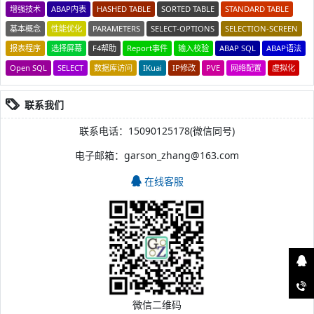
增强技术
ABAP内表
HASHED TABLE
SORTED TABLE
STANDARD TABLE
基本概念
性能优化
PARAMETERS
SELECT-OPTIONS
SELECTION-SCREEN
报表程序
选择屏幕
F4帮助
Report事件
输入校验
ABAP SQL
ABAP语法
Open SQL
SELECT
数据库访问
IKuai
IP修改
PVE
网络配置
虚拟化
联系我们
联系电话：15090125178(微信同号)
电子邮箱：garson_zhang@163.com
在线客服
微信二维码