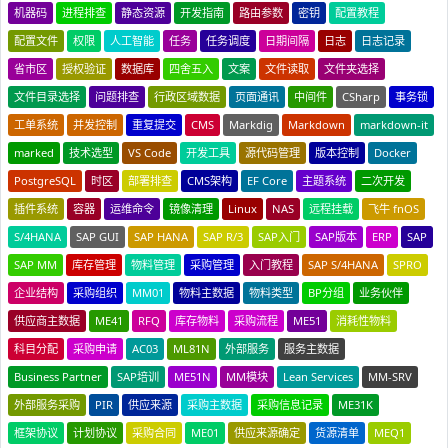
机器码
进程排查
静态资源
开发指南
路由参数
密钥
配置教程
配置文件
权限
人工智能
任务
任务调度
日期间隔
日志
日志记录
省市区
授权验证
数据库
四舍五入
文案
文件读取
文件夹选择
文件目录选择
问题排查
行政区域数据
页面通讯
中间件
CSharp
事务锁
工单系统
并发控制
重复提交
CMS
Markdig
Markdown
markdown-it
marked
技术选型
VS Code
开发工具
源代码管理
版本控制
Docker
PostgreSQL
时区
部署排查
CMS架构
EF Core
主题系统
二次开发
插件系统
容器
运维命令
镜像清理
Linux
NAS
远程挂载
飞牛 fnOS
S/4HANA
SAP GUI
SAP HANA
SAP R/3
SAP入门
SAP版本
ERP
SAP
SAP MM
库存管理
物料管理
采购管理
入门教程
SAP S/4HANA
SPRO
企业结构
采购组织
MM01
物料主数据
物料类型
BP分组
业务伙伴
供应商主数据
ME41
RFQ
库存物料
采购流程
ME51
消耗性物料
科目分配
采购申请
AC03
ML81N
外部服务
服务主数据
Business Partner
SAP培训
ME51N
MM模块
Lean Services
MM-SRV
外部服务采购
PIR
供应来源
采购主数据
采购信息记录
ME31K
框架协议
计划协议
采购合同
ME01
供应来源确定
货源清单
MEQ1