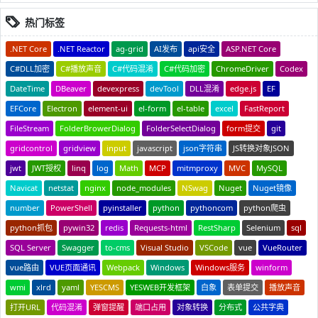
热门标签
.NET Core
.NET Reactor
ag-grid
AI发布
api安全
ASP.NET Core
C#DLL加密
C#播放声音
C#代码混淆
C#代码加密
ChromeDriver
Codex
DateTime
DBeaver
devexpress
devTool
DLL混淆
edge.js
EF
EFCore
Electron
element-ui
el-form
el-table
excel
FastReport
FileStream
FolderBrowerDialog
FolderSelectDialog
form提交
git
gridcontrol
gridview
input
javascript
json字符串
JS转换对象JSON
jwt
JWT授权
linq
log
Math
MCP
mitmproxy
MVC
MySQL
Navicat
netstat
nginx
node_modules
NSwag
Nuget
Nuget镜像
number
PowerShell
pyinstaller
python
pythoncom
python爬虫
python抓包
pywin32
redis
Requests-html
RestSharp
Selenium
sql
SQL Server
Swagger
to-cms
Visual Studio
VSCode
vue
VueRouter
vue路由
VUE页面通讯
Webpack
Windows
Windows服务
winform
wmi
xlrd
yaml
YESCMS
YESWEB开发框架
白象
表单提交
播放声音
打开URL
代码混淆
弹窗提醒
端口占用
对象转换
分布式
公共字典