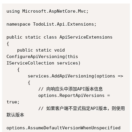
Copy
using Microsoft.AspNetCore.Mvc;

namespace TodoList.Api.Extensions;

public static class ApiServiceExtensions

{

    public static void 
ConfigureApiVersioning(this 
IServiceCollection services)

    {

        services.AddApiVersioning(options =>

        {

            // 向响应头中添加API版本信息

            options.ReportApiVersions = 
true;

            // 如果客户端不显式指定API版本，则使用
默认版本

options.AssumeDefaultVersionWhenUnspecified 