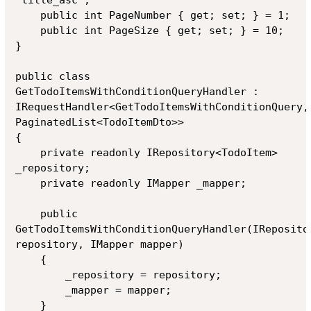
    public int PageNumber { get; set; } = 1;

    public int PageSize { get; set; } = 10;

}

public class 
GetTodoItemsWithConditionQueryHandler : 
IRequestHandler<GetTodoItemsWithConditionQuery, 
PaginatedList<TodoItemDto>>

{

    private readonly IRepository<TodoItem> 
_repository;

    private readonly IMapper _mapper;

    public 
GetTodoItemsWithConditionQueryHandler(IRepositor
repository, IMapper mapper)

    {

        _repository = repository;

        _mapper = mapper;

    }
