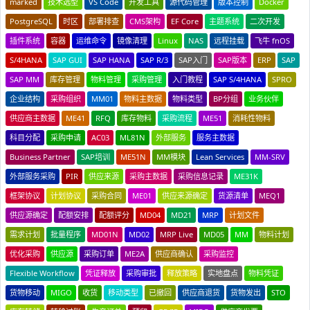
marked
技术选型
VS Code
开发工具
源代码管理
版本控制
Docker
PostgreSQL
时区
部署排查
CMS架构
EF Core
主题系统
二次开发
插件系统
容器
运维命令
镜像清理
Linux
NAS
远程挂载
飞牛 fnOS
S/4HANA
SAP GUI
SAP HANA
SAP R/3
SAP入门
SAP版本
ERP
SAP
SAP MM
库存管理
物料管理
采购管理
入门教程
SAP S/4HANA
SPRO
企业结构
采购组织
MM01
物料主数据
物料类型
BP分组
业务伙伴
供应商主数据
ME41
RFQ
库存物料
采购流程
ME51
消耗性物料
科目分配
采购申请
AC03
ML81N
外部服务
服务主数据
Business Partner
SAP培训
ME51N
MM模块
Lean Services
MM-SRV
外部服务采购
PIR
供应来源
采购主数据
采购信息记录
ME31K
框架协议
计划协议
采购合同
ME01
供应来源确定
货源清单
MEQ1
供应源确定
配额安排
配额评分
MD04
MD21
MRP
计划文件
需求计划
批量程序
MD01N
MD02
MRP Live
MD05
MM
物料计划
优化采购
供应源
采购订单
ME2A
供应商确认
采购监控
Flexible Workflow
凭证释放
采购审批
释放策略
实地盘点
物料凭证
货物移动
MIGO
收货
移动类型
已撤回
供应商退货
货物发出
STO