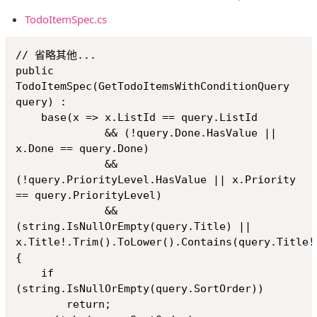
TodoItemSpec.cs
Copy
// 省略其他...

public 
TodoItemSpec(GetTodoItemsWithConditionQuery 
query) : 

    base(x => x.ListId == query.ListId 

              && (!query.Done.HasValue || 
x.Done == query.Done) 

              && 
(!query.PriorityLevel.HasValue || x.Priority 
== query.PriorityLevel)

              && 
(string.IsNullOrEmpty(query.Title) || 
x.Title!.Trim().ToLower().Contains(query.Title!.
{

    if 
(string.IsNullOrEmpty(query.SortOrder))

        return;
