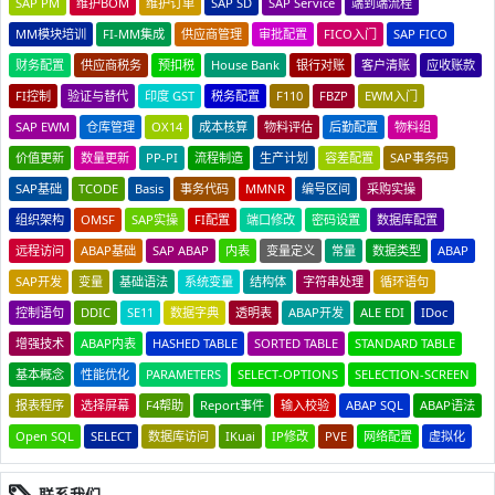
SAP PM
维护BOM
维护订单
SAP SD
SAP Service
端到端流程
MM模块培训
FI-MM集成
供应商管理
审批配置
FICO入门
SAP FICO
财务配置
供应商税务
预扣税
House Bank
银行对账
客户清账
应收账款
FI控制
验证与替代
印度 GST
税务配置
F110
FBZP
EWM入门
SAP EWM
仓库管理
OX14
成本核算
物料评估
后勤配置
物料组
价值更新
数量更新
PP-PI
流程制造
生产计划
容差配置
SAP事务码
SAP基础
TCODE
Basis
事务代码
MMNR
编号区间
采购实操
组织架构
OMSF
SAP实操
FI配置
端口修改
密码设置
数据库配置
远程访问
ABAP基础
SAP ABAP
内表
变量定义
常量
数据类型
ABAP
SAP开发
变量
基础语法
系统变量
结构体
字符串处理
循环语句
控制语句
DDIC
SE11
数据字典
透明表
ABAP开发
ALE EDI
IDoc
增强技术
ABAP内表
HASHED TABLE
SORTED TABLE
STANDARD TABLE
基本概念
性能优化
PARAMETERS
SELECT-OPTIONS
SELECTION-SCREEN
报表程序
选择屏幕
F4帮助
Report事件
输入校验
ABAP SQL
ABAP语法
Open SQL
SELECT
数据库访问
IKuai
IP修改
PVE
网络配置
虚拟化
联系我们