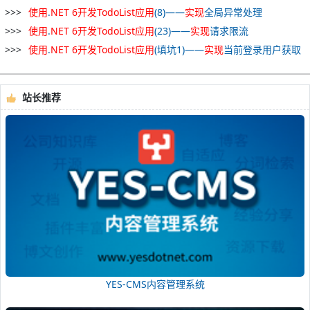
使用
.
NET
6
开发
TodoList
应用
(8)——
实现
全局异常处理
使用
.
NET
6
开发
TodoList
应用
(23)——
实现
请求限流
使用
.
NET
6
开发
TodoList
应用
(填坑1)——
实现
当前登录用户获取
站长推荐
YES-CMS内容管理系统