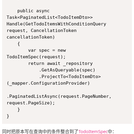
    public async 
Task<PaginatedList<TodoItemDto>> 
Handle(GetTodoItemsWithConditionQuery 
request, CancellationToken 
cancellationToken)

    {

        var spec = new 
TodoItemSpec(request);

        return await _repository

            .GetAsQueryable(spec)

            .ProjectTo<TodoItemDto>
(_mapper.ConfigurationProvider)

.PaginatedListAsync(request.PageNumber, 
request.PageSize);

    }

同时把原本写在查询中的条件整合到了
TodoItemSpec
中：