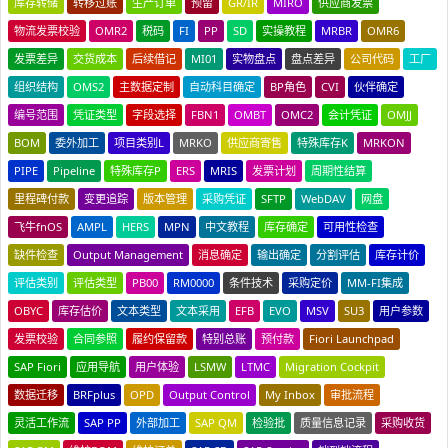
库存转储
转移过账
生产订单
预留
GR/IR
MIRO
供应商发票
物流发票校验
OMR2
税码
FI
PP
SD
实操教程
MRBR
OMR6
发票差异
交货成本
后续借记
MI01
实物盘点
盘点差异
公司代码
工厂
组织结构
OMS2
主数据定制
自动科目确定
BP角色
CVI
伙伴确定
编号范围
凭证类型
字段选择
FBN1
OMBT
OMC2
会计凭证
OMJJ
BOM
委外加工
项目类别L
MRKO
供应商寄售
特殊库存K
MRKON
PIPE
Pipeline
特殊库存P
ERS
MRIS
发票计划
周期性结算
里程碑付款
变更追踪
版本管理
采购凭证
SFTP
WebDAV
网盘
飞牛fnOS
AMPL
HERS
MPN
中文教程
库存确定
可用性检查
缺件检查
Output Management
消息确定
输出确定
分割评估
库存计价
评估类别
评估类型
PB00
RM0000
条件技术
采购定价
MM-FI集成
OBYC
库存估价
文本类型
文本采用
EFB
EVO
MSV
SU3
用户参数
发票校验
合同参照
履约保留款
特别总账
预付款
Fiori Launchpad
SAP Fiori
应用导航
用户体验
LSMW
LTMC
Migration Cockpit
数据迁移
BRFplus
OPD
Output Control
My Inbox
审批流程
灵活工作流
SAP PP
外部加工
SAP QM
检验批
质量信息记录
采购收货