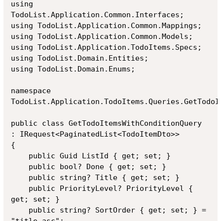
using 
TodoList.Application.Common.Interfaces;

using TodoList.Application.Common.Mappings;

using TodoList.Application.Common.Models;

using TodoList.Application.TodoItems.Specs;

using TodoList.Domain.Entities;

using TodoList.Domain.Enums;

namespace 
TodoList.Application.TodoItems.Queries.GetTodoIt
public class GetTodoItemsWithConditionQuery 
: IRequest<PaginatedList<TodoItemDto>>

{

    public Guid ListId { get; set; }

    public bool? Done { get; set; }

    public string? Title { get; set; }

    public PriorityLevel? PriorityLevel { 
get; set; }

    public string? SortOrder { get; set; } = 
"title_asc";
