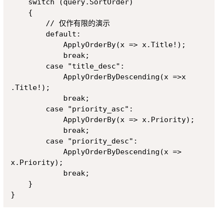
    switch (query.SortOrder)

    {

        // 仅作有限的演示

        default:

            ApplyOrderBy(x => x.Title!);

            break;

        case "title_desc":

            ApplyOrderByDescending(x =>x 
.Title!);

            break;

        case "priority_asc":

            ApplyOrderBy(x => x.Priority);

            break;

        case "priority_desc": 

            ApplyOrderByDescending(x => 
x.Priority); 

            break;

    }
