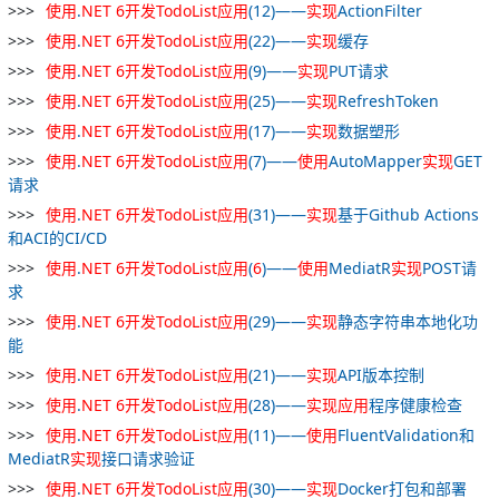
使用
.
NET
6
开发
TodoList
应用
(12)——
实现
ActionFilter
使用
.
NET
6
开发
TodoList
应用
(22)——
实现
缓存
使用
.
NET
6
开发
TodoList
应用
(9)——
实现
PUT请求
使用
.
NET
6
开发
TodoList
应用
(25)——
实现
RefreshToken
使用
.
NET
6
开发
TodoList
应用
(17)——
实现
数据塑形
使用
.
NET
6
开发
TodoList
应用
(7)——
使用
AutoMapper
实现
GET
请求
使用
.
NET
6
开发
TodoList
应用
(31)——
实现
基于Github Actions
和ACI的CI/CD
使用
.
NET
6
开发
TodoList
应用
(
6
)——
使用
MediatR
实现
POST请
求
使用
.
NET
6
开发
TodoList
应用
(29)——
实现
静态字符串本地化功
能
使用
.
NET
6
开发
TodoList
应用
(21)——
实现
API版本控制
使用
.
NET
6
开发
TodoList
应用
(28)——
实现
应用
程序健康检查
使用
.
NET
6
开发
TodoList
应用
(11)——
使用
FluentValidation和
MediatR
实现
接口请求验证
使用
.
NET
6
开发
TodoList
应用
(30)——
实现
Docker打包和部署