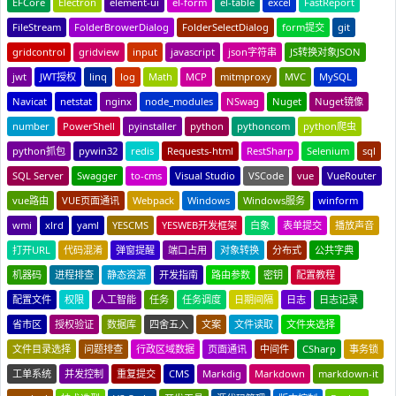
EFCore
Electron
element-ui
el-form
el-table
excel
FastReport
FileStream
FolderBrowerDialog
FolderSelectDialog
form提交
git
gridcontrol
gridview
input
javascript
json字符串
JS转换对象JSON
jwt
JWT授权
linq
log
Math
MCP
mitmproxy
MVC
MySQL
Navicat
netstat
nginx
node_modules
NSwag
Nuget
Nuget镜像
number
PowerShell
pyinstaller
python
pythoncom
python爬虫
python抓包
pywin32
redis
Requests-html
RestSharp
Selenium
sql
SQL Server
Swagger
to-cms
Visual Studio
VSCode
vue
VueRouter
vue路由
VUE页面通讯
Webpack
Windows
Windows服务
winform
wmi
xlrd
yaml
YESCMS
YESWEB开发框架
白象
表单提交
播放声音
打开URL
代码混淆
弹窗提醒
端口占用
对象转换
分布式
公共字典
机器码
进程排查
静态资源
开发指南
路由参数
密钥
配置教程
配置文件
权限
人工智能
任务
任务调度
日期间隔
日志
日志记录
省市区
授权验证
数据库
四舍五入
文案
文件读取
文件夹选择
文件目录选择
问题排查
行政区域数据
页面通讯
中间件
CSharp
事务锁
工单系统
并发控制
重复提交
CMS
Markdig
Markdown
markdown-it