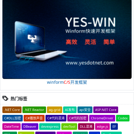
winform
C/S
开发框架
热门标签
.NET Core
.NET Reactor
ag-grid
AI发布
api安全
ASP.NET Core
C#DLL加密
C#播放声音
C#代码混淆
C#代码加密
ChromeDriver
Codex
DateTime
DBeaver
devexpress
devTool
DLL混淆
edge.js
EF