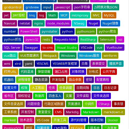
gridcontrol
gridview
input
javascript
json字符串
JS转换对象JSON
jwt
JWT授权
linq
log
Math
MCP
mitmproxy
MVC
MySQL
Navicat
netstat
nginx
node_modules
NSwag
Nuget
Nuget镜像
number
PowerShell
pyinstaller
python
pythoncom
python爬虫
python抓包
pywin32
redis
Requests-html
RestSharp
Selenium
sql
SQL Server
Swagger
to-cms
Visual Studio
VSCode
vue
VueRouter
vue路由
VUE页面通讯
Webpack
Windows
Windows服务
winform
wmi
xlrd
yaml
YESCMS
YESWEB开发框架
白象
表单提交
播放声音
打开URL
代码混淆
弹窗提醒
端口占用
对象转换
分布式
公共字典
机器码
进程排查
静态资源
开发指南
路由参数
密钥
配置教程
配置文件
权限
人工智能
任务
任务调度
日期间隔
日志
日志记录
省市区
授权验证
数据库
四舍五入
文案
文件读取
文件夹选择
文件目录选择
问题排查
行政区域数据
页面通讯
中间件
CSharp
事务锁
工单系统
并发控制
重复提交
CMS
Markdig
Markdown
markdown-it
marked
技术选型
VS Code
开发工具
源代码管理
版本控制
Docker
PostgreSQL
时区
部署排查
CMS架构
EF Core
主题系统
二次开发