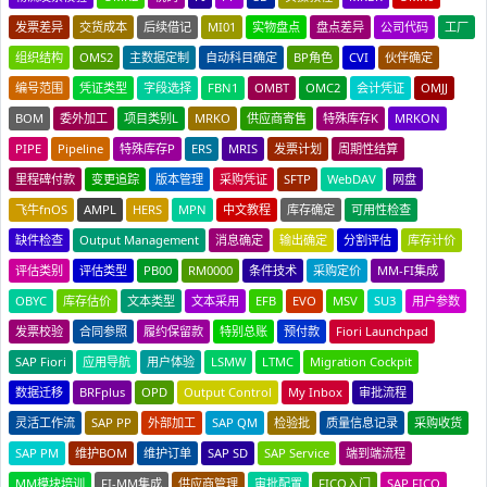
发票差异
交货成本
后续借记
MI01
实物盘点
盘点差异
公司代码
工厂
组织结构
OMS2
主数据定制
自动科目确定
BP角色
CVI
伙伴确定
编号范围
凭证类型
字段选择
FBN1
OMBT
OMC2
会计凭证
OMJJ
BOM
委外加工
项目类别L
MRKO
供应商寄售
特殊库存K
MRKON
PIPE
Pipeline
特殊库存P
ERS
MRIS
发票计划
周期性结算
里程碑付款
变更追踪
版本管理
采购凭证
SFTP
WebDAV
网盘
飞牛fnOS
AMPL
HERS
MPN
中文教程
库存确定
可用性检查
缺件检查
Output Management
消息确定
输出确定
分割评估
库存计价
评估类别
评估类型
PB00
RM0000
条件技术
采购定价
MM-FI集成
OBYC
库存估价
文本类型
文本采用
EFB
EVO
MSV
SU3
用户参数
发票校验
合同参照
履约保留款
特别总账
预付款
Fiori Launchpad
SAP Fiori
应用导航
用户体验
LSMW
LTMC
Migration Cockpit
数据迁移
BRFplus
OPD
Output Control
My Inbox
审批流程
灵活工作流
SAP PP
外部加工
SAP QM
检验批
质量信息记录
采购收货
SAP PM
维护BOM
维护订单
SAP SD
SAP Service
端到端流程
MM模块培训
FI-MM集成
供应商管理
审批配置
FICO入门
SAP FICO