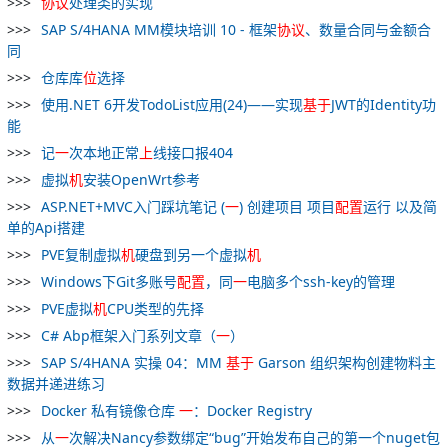
协议
处理类的实现
SAP S/4HANA MM模块培训 10 - 框架
协议
、数量合同与金额合
同
仓库库
位
选择
使用.NET 6开发TodoList应用(24)——实现
基于
JWT的Identity功
能
记
一
次本地正常
上
线接口报404
虚拟
机
安装OpenWrt参考
ASP.NET+MVC入门踩坑笔记 (
一
) 创建项目 项目
配置
运行 以及简
单的Api搭建
PVE复制虚拟
机
硬盘到另一个虚拟
机
Windows下Git多账号
配置
，同
一
电脑多个ssh-key的管理
PVE虚拟
机
CPU类型的先择
C# Abp框架入门系列文章（
一
）
SAP S/4HANA 实操 04：MM
基于
Garson 组织架构创建物料主
数据并递进练习
Docker 私有镜像仓库
一
：Docker Registry
从
一
次解决Nancy参数绑定“bug”开始发布自己的第一个nuget包