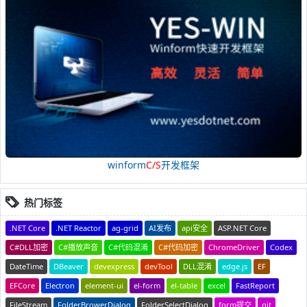
winform
C/S
开发框架
热门标签
.NET Core
.NET Reactor
ag-grid
AI发布
api安全
ASP.NET Core
C#DLL加密
C#播放声音
C#代码混淆
C#代码加密
ChromeDriver
Codex
DateTime
DBeaver
devexpress
devTool
DLL混淆
edge.js
EF
EFCore
Electron
element-ui
el-form
el-table
excel
FastReport
FileStream
FolderBrowerDialog
FolderSelectDialog
form提交
git