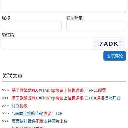
昵称：
联系邮箱：
验证码：
发表评论
关联文章
基于
欧姆
龙
PLC
#
FinsTcp
协议
上
位
机
通讯
(
一
)-
PLC
配置
基于
欧姆
龙
PLC
#
FinsTcp
协议
上
位
机
通讯
(二)-C#
通讯
模块开发
订立
协议
1.面向连接的传输
协议
：TCP
页面快排插件
配置
支持图片
上
传