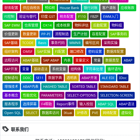
财务配置
供应商税务
预扣税
House Bank
银行对账
客户清账
应收账款
FI控制
验证与替代
印度 GST
税务配置
F110
FBZP
EWM入门
SAP EWM
仓库管理
OX14
成本核算
物料评估
后勤配置
物料组
价值更新
数量更新
PP-PI
流程制造
生产计划
容差配置
SAP事务码
SAP基础
TCODE
Basis
事务代码
MMNR
编号区间
采购实操
组织架构
OMSF
SAP实操
FI配置
端口修改
密码设置
数据库配置
远程访问
ABAP基础
SAP ABAP
内表
变量定义
常量
数据类型
ABAP
SAP开发
变量
基础语法
系统变量
结构体
字符串处理
循环语句
控制语句
DDIC
SE11
数据字典
透明表
ABAP开发
ALE EDI
IDoc
增强技术
ABAP内表
HASHED TABLE
SORTED TABLE
STANDARD TABLE
基本概念
性能优化
PARAMETERS
SELECT-OPTIONS
SELECTION-SCREEN
报表程序
选择屏幕
F4帮助
Report事件
输入校验
ABAP SQL
ABAP语法
Open SQL
SELECT
数据库访问
IKuai
IP修改
PVE
网络配置
虚拟化
联系我们