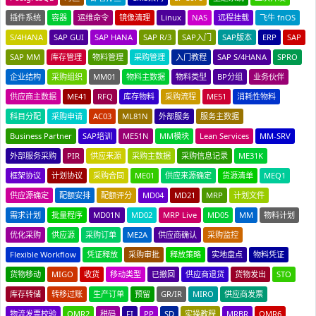
插件系统
容器
运维命令
镜像清理
Linux
NAS
远程挂载
飞牛 fnOS
S/4HANA
SAP GUI
SAP HANA
SAP R/3
SAP入门
SAP版本
ERP
SAP
SAP MM
库存管理
物料管理
采购管理
入门教程
SAP S/4HANA
SPRO
企业结构
采购组织
MM01
物料主数据
物料类型
BP分组
业务伙伴
供应商主数据
ME41
RFQ
库存物料
采购流程
ME51
消耗性物料
科目分配
采购申请
AC03
ML81N
外部服务
服务主数据
Business Partner
SAP培训
ME51N
MM模块
Lean Services
MM-SRV
外部服务采购
PIR
供应来源
采购主数据
采购信息记录
ME31K
框架协议
计划协议
采购合同
ME01
供应来源确定
货源清单
MEQ1
供应源确定
配额安排
配额评分
MD04
MD21
MRP
计划文件
需求计划
批量程序
MD01N
MD02
MRP Live
MD05
MM
物料计划
优化采购
供应源
采购订单
ME2A
供应商确认
采购监控
Flexible Workflow
凭证释放
采购审批
释放策略
实地盘点
物料凭证
货物移动
MIGO
收货
移动类型
已撤回
供应商退货
货物发出
STO
库存转储
转移过账
生产订单
预留
GR/IR
MIRO
供应商发票
物流发票校验
OMR2
税码
FI
PP
SD
实操教程
MRBR
OMR6