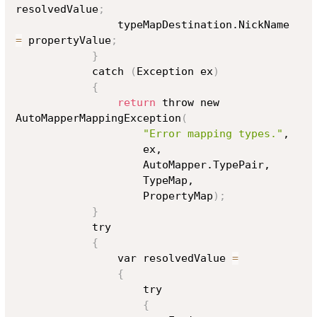
resolvedValue
;
                typeMapDestination.NickName 
=
 propertyValue
;
}
            catch 
(
Exception ex
)
{
return
 throw new 
AutoMapperMappingException
(
"Error mapping types."
,

                    ex,

                    AutoMapper.TypePair,

                    TypeMap,

                    PropertyMap
)
;
}
            try

{
                var resolvedValue 
=
{
                    try

{