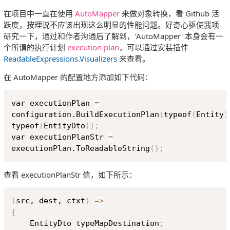
在项目中一直在使用
AutoMapper
来做对象转换，看 Github 活
跃度，按理说不应该出现这么明显的性能问题。好奇心驱使我项
研究一下，通过和作者沟通后了解到，'AutoMapper' 本身会有一
个所谓的执行计划
execution plan
，可以通过安装插件
ReadableExpressions.Visualizers
来查看。
在 AutoMapper 的配置地方添加如下代码：
Copy
var executionPlan 
=
configuration.BuildExecutionPlan
(
typeof
(
Entity
)
typeof
(
EntityDto
))
;
var executionPlanStr 
=
executionPlan.ToReadableString
(
)
;
查看 executionPlanStr 值，如下所示：
Copy
(
src, dest, ctxt
)
=
>
{
    EntityDto typeMapDestination
;