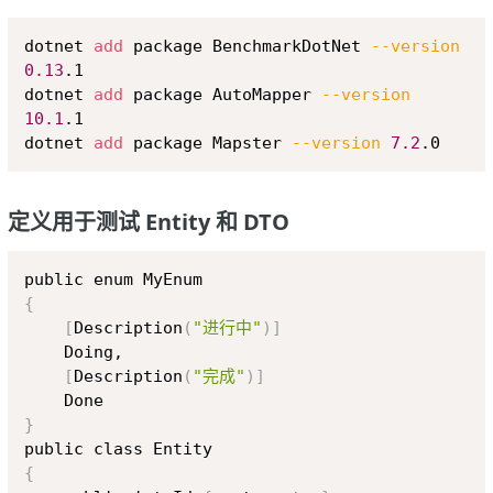
Copy
dotnet 
add
 package BenchmarkDotNet 
--version
0.13
.1

dotnet 
add
 package AutoMapper 
--version
10.1
.1

dotnet 
add
 package Mapster 
--version
7.2
定义用于测试 Entity 和 DTO
Copy
{
[
Description
(
"进行中"
)
]
    Doing,

[
Description
(
"完成"
)
]
}
{