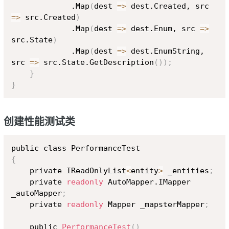
             .Map
(
dest 
=
>
 dest.Created, src 
=
>
 src.Created
)
             .Map
(
dest 
=
>
 dest.Enum, src 
=
>
src.State
)
             .Map
(
dest 
=
>
 dest.EnumString, 
src 
=
>
 src.State.GetDescription
(
))
;
}
}
创建性能测试类
Copy
{
    private IReadOnlyList
<
entity
>
 _entities
;
    private 
readonly
 AutoMapper.IMapper 
_autoMapper
;
    private 
readonly
 Mapper _mapsterMapper
;
    public 
PerformanceTest
(
)