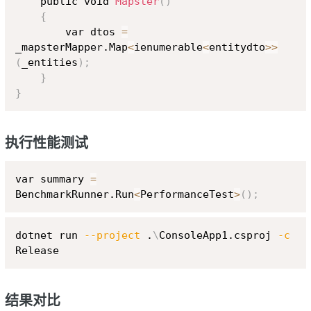
    public void 
Mapster
(
)
{
        var dtos 
=
_mapsterMapper.Map
<
ienumerable
<
entitydto
>>
(
_entities
)
;
}
}
执行性能测试
Copy
var summary 
=
BenchmarkRunner.Run
<
PerformanceTest
>
(
)
;
Copy
dotnet run 
--project
 .
\
ConsoleApp1.csproj 
-c
结果对比