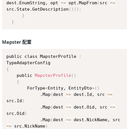
dest.EnumString, opt 
=
>
 opt.MapFrom
(
src 
=
>
src.State.GetDescription
(
))
)
;
}
}
Mapster 配置
Copy
public class MapsterProfile 
:
{
    public 
MapsterProfile
(
)
{
        ForType
<
Entity, EntityDto
>
(
)
             .Map
(
dest 
=
>
 dest.Id, src 
=
>
src.Id
)
             .Map
(
dest 
=
>
 dest.Oid, src 
=
>
src.Oid
)
             .Map
(
dest 
=
>
 dest.NickName, src 
=
>
 src.NickName
)