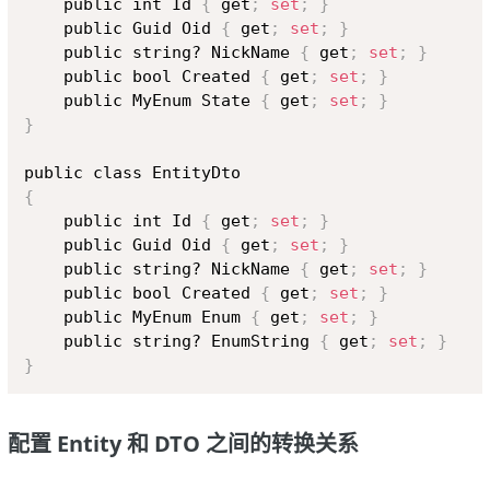
    public int Id 
{
 get
;
set
;
}
    public Guid Oid 
{
 get
;
set
;
}
    public string? NickName 
{
 get
;
set
;
}
    public bool Created 
{
 get
;
set
;
}
    public MyEnum State 
{
 get
;
set
;
}
}
{
    public int Id 
{
 get
;
set
;
}
    public Guid Oid 
{
 get
;
set
;
}
    public string? NickName 
{
 get
;
set
;
}
    public bool Created 
{
 get
;
set
;
}
    public MyEnum Enum 
{
 get
;
set
;
}
    public string? EnumString 
{
 get
;
set
;
}
}
配置 Entity 和 DTO 之间的转换关系