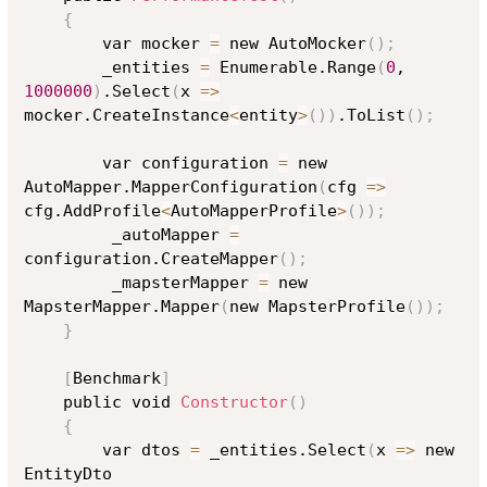
{
        var mocker 
=
 new AutoMocker
(
)
;
        _entities 
=
 Enumerable.Range
(
0
, 
1000000
)
.Select
(
x 
=
>
mocker.CreateInstance
<
entity
>
(
))
.ToList
(
)
;
        var configuration 
=
 new 
AutoMapper.MapperConfiguration
(
cfg 
=
>
cfg.AddProfile
<
AutoMapperProfile
>
(
))
;
         _autoMapper 
=
configuration.CreateMapper
(
)
;
         _mapsterMapper 
=
 new 
MapsterMapper.Mapper
(
new MapsterProfile
(
))
;
}
[
Benchmark
]
    public void 
Constructor
(
)
{
        var dtos 
=
 _entities.Select
(
x 
=
>
 new 
EntityDto
