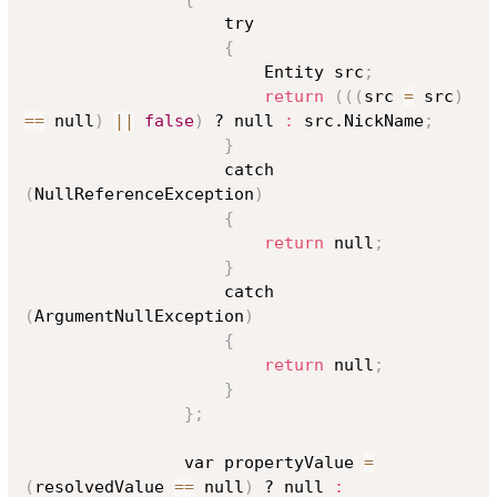
                    try

{
                        Entity src
;
return
((
(
src 
=
 src
)
==
 null
)
||
false
)
 ? null 
:
 src.NickName
;
}
                    catch 
(
NullReferenceException
)
{
return
 null
;
}
                    catch 
(
ArgumentNullException
)
{
return
 null
;
}
}
;
                var propertyValue 
=
(
resolvedValue 
==
 null
)
 ? null 
: