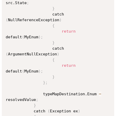
src.State
;
}
                    catch 
(
NullReferenceException
)
{
return
default
(
MyEnum
)
;
}
                    catch 
(
ArgumentNullException
)
{
return
default
(
MyEnum
)
;
}
}
;
                typeMapDestination.Enum 
=
resolvedValue
;
}
            catch 
(
Exception ex
)