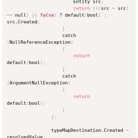
                        Entity src
;
return
((
(
src 
=
 src
)
==
 null
)
||
false
)
 ? default
(
bool
)
:
src.Created
;
}
                    catch 
(
NullReferenceException
)
{
return
default
(
bool
)
;
}
                    catch 
(
ArgumentNullException
)
{
return
default
(
bool
)
;
}
}
;
                typeMapDestination.Created 
=
resolvedValue
;