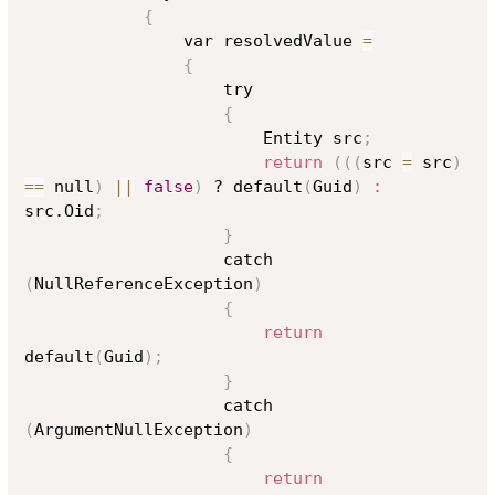
{
                var resolvedValue 
=
{
                    try

{
                        Entity src
;
return
((
(
src 
=
 src
)
==
 null
)
||
false
)
 ? default
(
Guid
)
:
src.Oid
;
}
                    catch 
(
NullReferenceException
)
{
return
default
(
Guid
)
;
}
                    catch 
(
ArgumentNullException
)
{
return