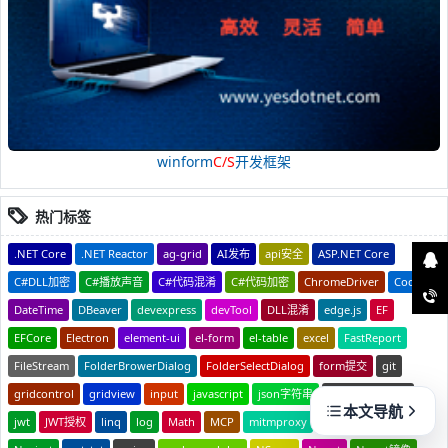
winform
C/S
开发框架
热门标签
.NET Core
.NET Reactor
ag-grid
AI发布
api安全
ASP.NET Core
C#DLL加密
C#播放声音
C#代码混淆
C#代码加密
ChromeDriver
Codex
DateTime
DBeaver
devexpress
devTool
DLL混淆
edge.js
EF
EFCore
Electron
element-ui
el-form
el-table
excel
FastReport
FileStream
FolderBrowerDialog
FolderSelectDialog
form提交
git
gridcontrol
gridview
input
javascript
json字符串
JS转换对象JSON
本文导航
jwt
JWT授权
linq
log
Math
MCP
mitmproxy
MVC
MySQL