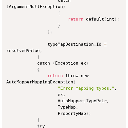
                    catch 
(
ArgumentNullException
)
{
return
 default
(
int
)
;
}
}
;
                typeMapDestination.Id 
=
resolvedValue
;
}
            catch 
(
Exception ex
)
{
return
 throw new 
AutoMapperMappingException
(
"Error mapping types."
,

                    ex,

                    AutoMapper.TypePair,

                    TypeMap,

                    PropertyMap
)
;
}
            try
