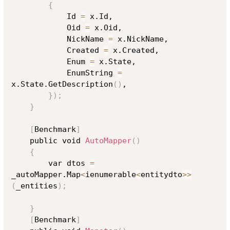
{
            Id 
=
 x.Id,

            Oid 
=
 x.Oid,

            NickName 
=
 x.NickName,

            Created 
=
 x.Created,

            Enum 
=
 x.State,

            EnumString 
=
x.State.GetDescription
(
)
,

}
)
;
}
[
Benchmark
]
    public void 
AutoMapper
(
)
{
        var dtos 
=
_autoMapper.Map
<
ienumerable
<
entitydto
>>
(
_entities
)
;
}
[
Benchmark
]