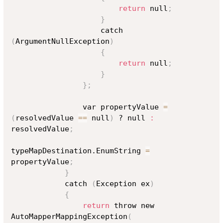
return
 null
;
}
                    catch 
(
ArgumentNullException
)
{
return
 null
;
}
}
;
                var propertyValue 
=
(
resolvedValue 
==
 null
)
 ? null 
:
resolvedValue
;
typeMapDestination.EnumString 
=
propertyValue
;
}
            catch 
(
Exception ex
)
{
return
 throw new 
AutoMapperMappingException
(