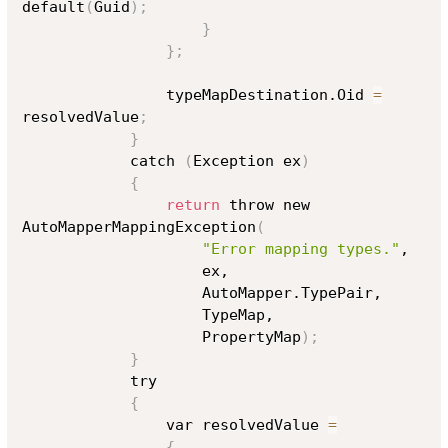
default
(
Guid
)
;
}
}
;
                typeMapDestination.Oid 
=
resolvedValue
;
}
            catch 
(
Exception ex
)
{
return
 throw new 
AutoMapperMappingException
(
"Error mapping types."
,

                    ex,

                    AutoMapper.TypePair,

                    TypeMap,

                    PropertyMap
)
;
}
            try

{
                var resolvedValue 
=
{