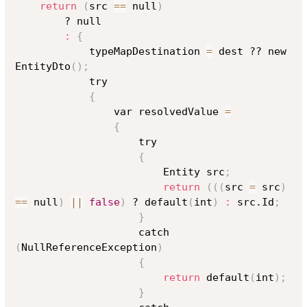
return
(
src 
==
 null
)
        ? null

:
{
            typeMapDestination 
=
 dest ?? new 
EntityDto
(
)
;
            try

{
                var resolvedValue 
=
{
                    try

{
                        Entity src
;
return
((
(
src 
=
 src
)
==
 null
)
||
false
)
 ? default
(
int
)
:
 src.Id
;
}
                    catch 
(
NullReferenceException
)
{
return
 default
(
int
)
;
}