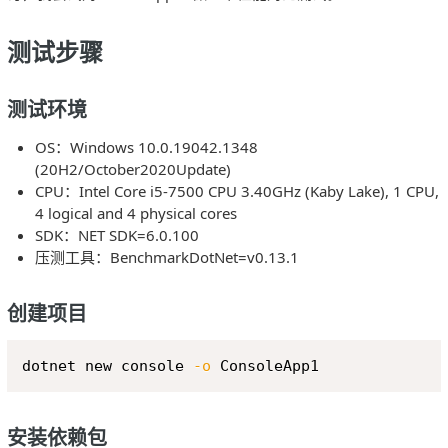
测试步骤
测试环境
OS：Windows 10.0.19042.1348
(20H2/October2020Update)
CPU：Intel Core i5-7500 CPU 3.40GHz (Kaby Lake), 1 CPU,
4 logical and 4 physical cores
SDK：NET SDK=6.0.100
压测工具：BenchmarkDotNet=v0.13.1
创建项目
Copy
dotnet new console 
-o
安装依赖包