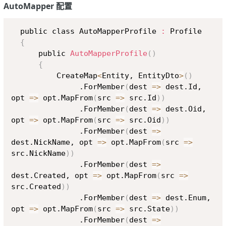
AutoMapper 配置
Copy
  public class AutoMapperProfile 
:
 Profile

{
      public 
AutoMapperProfile
(
)
{
          CreateMap
<
Entity, EntityDto
>
(
)
               .ForMember
(
dest 
=
>
 dest.Id, 
opt 
=
>
 opt.MapFrom
(
src 
=
>
 src.Id
))
               .ForMember
(
dest 
=
>
 dest.Oid, 
opt 
=
>
 opt.MapFrom
(
src 
=
>
 src.Oid
))
               .ForMember
(
dest 
=
>
dest.NickName, opt 
=
>
 opt.MapFrom
(
src 
=
>
src.NickName
))
               .ForMember
(
dest 
=
>
dest.Created, opt 
=
>
 opt.MapFrom
(
src 
=
>
src.Created
))
               .ForMember
(
dest 
=
>
 dest.Enum, 
opt 
=
>
 opt.MapFrom
(
src 
=
>
 src.State
))
               .ForMember
(
dest 
=
>