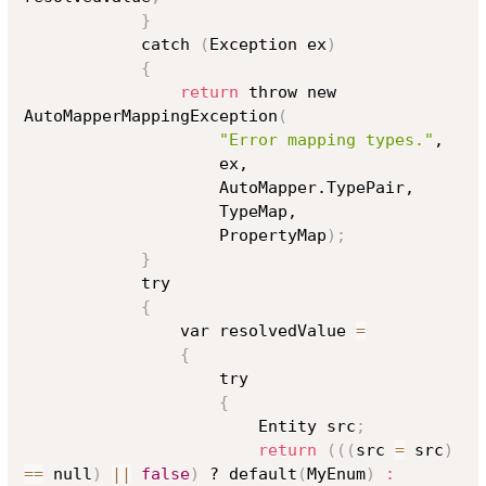
}
            catch 
(
Exception ex
)
{
return
 throw new 
AutoMapperMappingException
(
"Error mapping types."
,

                    ex,

                    AutoMapper.TypePair,

                    TypeMap,

                    PropertyMap
)
;
}
            try

{
                var resolvedValue 
=
{
                    try

{
                        Entity src
;
return
((
(
src 
=
 src
)
==
 null
)
||
false
)
 ? default
(
MyEnum
)
: