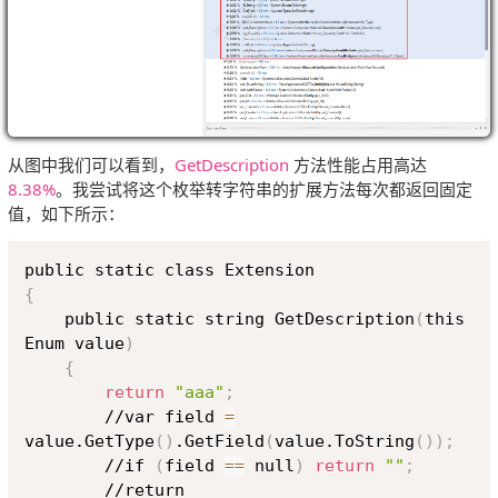
从图中我们可以看到，
GetDescription
方法性能占用高达
8.38%
。我尝试将这个枚举转字符串的扩展方法每次都返回固定
值，如下所示：
Copy
{
    public static string GetDescription
(
this 
Enum value
)
{
return
"aaa"
;
        //var field 
=
value.GetType
(
)
.GetField
(
value.ToString
(
))
;
        //if 
(
field 
==
 null
)
return
""
;
        //return 