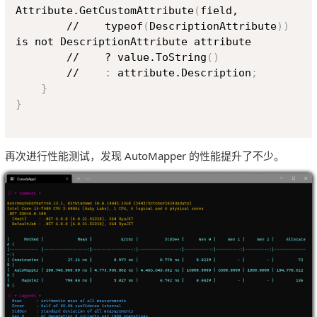
Attribute.GetCustomAttribute
(
field,

        //    typeof
(
DescriptionAttribute
))
is not DescriptionAttribute attribute

        //    ? value.ToString
(
)
        //    
:
 attribute.Description
;
}
}
再次进行性能测试，发现 AutoMapper 的性能提升了不少。