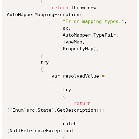
{
return
 throw new 
AutoMapperMappingException
(
"Error mapping types."
,

                    ex,

                    AutoMapper.TypePair,

                    TypeMap,

                    PropertyMap
)
;
}
            try

{
                var resolvedValue 
=
{
                    try

{
return
((
Enum
)
src.State
)
.GetDescription
(
)
;
}
                    catch 
(
NullReferenceException
)
{