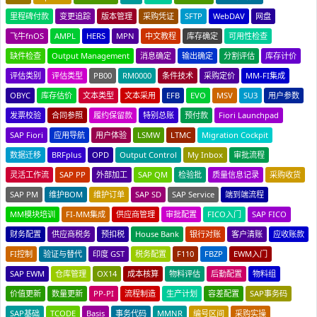
里程碑付款
变更追踪
版本管理
采购凭证
SFTP
WebDAV
网盘
飞牛fnOS
AMPL
HERS
MPN
中文教程
库存确定
可用性检查
缺件检查
Output Management
消息确定
输出确定
分割评估
库存计价
评估类别
评估类型
PB00
RM0000
条件技术
采购定价
MM-FI集成
OBYC
库存估价
文本类型
文本采用
EFB
EVO
MSV
SU3
用户参数
发票校验
合同参照
履约保留款
特别总账
预付款
Fiori Launchpad
SAP Fiori
应用导航
用户体验
LSMW
LTMC
Migration Cockpit
数据迁移
BRFplus
OPD
Output Control
My Inbox
审批流程
灵活工作流
SAP PP
外部加工
SAP QM
检验批
质量信息记录
采购收货
SAP PM
维护BOM
维护订单
SAP SD
SAP Service
端到端流程
MM模块培训
FI-MM集成
供应商管理
审批配置
FICO入门
SAP FICO
财务配置
供应商税务
预扣税
House Bank
银行对账
客户清账
应收账款
FI控制
验证与替代
印度 GST
税务配置
F110
FBZP
EWM入门
SAP EWM
仓库管理
OX14
成本核算
物料评估
后勤配置
物料组
价值更新
数量更新
PP-PI
流程制造
生产计划
容差配置
SAP事务码
SAP基础
TCODE
Basis
事务代码
MMNR
编号区间
采购实操