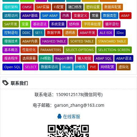
组织架构
OMSF
SAP实操
FI配置
端口修改
密码设置
数据库配置
远程访问
ABAP基础
SAP ABAP
内表
变量定义
常量
数据类型
ABAP
SAP开发
变量
基础语法
系统变量
结构体
字符串处理
循环语句
控制语句
DDIC
SE11
数据字典
透明表
ABAP开发
ALE EDI
IDoc
增强技术
ABAP内表
HASHED TABLE
SORTED TABLE
STANDARD TABLE
基本概念
性能优化
PARAMETERS
SELECT-OPTIONS
SELECTION-SCREEN
报表程序
选择屏幕
F4帮助
Report事件
输入校验
ABAP SQL
ABAP语法
Open SQL
SELECT
数据库访问
IKuai
IP修改
PVE
网络配置
虚拟化
联系我们
联系电话：15090125178(微信同号)
电子邮箱：garson_zhang@163.com
在线客服