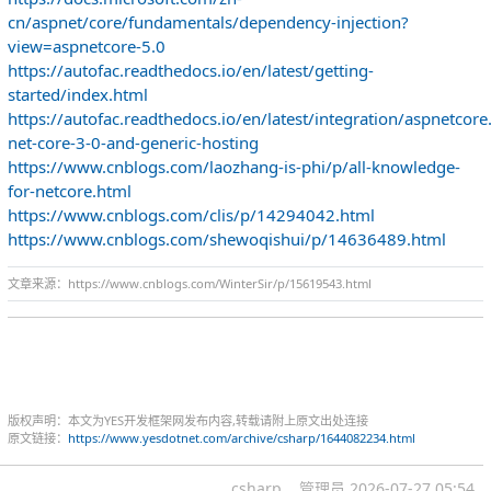
cn/aspnet/core/fundamentals/dependency-injection?
view=aspnetcore-5.0
https://autofac.readthedocs.io/en/latest/getting-
started/index.html
https://autofac.readthedocs.io/en/latest/integration/aspnetcor
net-core-3-0-and-generic-hosting
https://www.cnblogs.com/laozhang-is-phi/p/all-knowledge-
for-netcore.html
https://www.cnblogs.com/clis/p/14294042.html
https://www.cnblogs.com/shewoqishui/p/14636489.html
文章来源：https://www.cnblogs.com/WinterSir/p/15619543.html
版权声明：本文为YES开发框架网发布内容,转载请附上原文出处连接
原文链接：
https://www.yesdotnet.com/archive/csharp/1644082234.html
csharp
管理员
2026-07-27 05:54