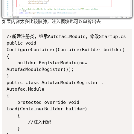
如果内容太多比较臃肿，注入模块也可以单拎出去
Copy
//新建注册类，继承Autofac.Module，修改Startup.cs

public void 
ConfigureContainer(ContainerBuilder builder)

{

    builder.RegisterModule(new 
AutofacModuleRegister());

}

public class AutofacModuleRegister : 
Autofac.Module

{

    protected override void 
Load(ContainerBuilder builder)

    {

        //注入代码

    }
