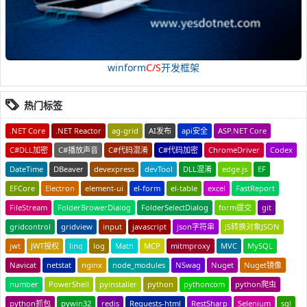
winform
C/S
开发框架
热门标签
.NET Core
.NET Reactor
ag-grid
AI发布
api安全
ASP.NET Core
C#DLL加密
C#播放声音
C#代码混淆
C#代码加密
ChromeDriver
Codex
DateTime
DBeaver
devexpress
devTool
DLL混淆
edge.js
EF
EFCore
Electron
element-ui
el-form
el-table
excel
FastReport
FileStream
FolderBrowerDialog
FolderSelectDialog
form提交
git
gridcontrol
gridview
input
javascript
json字符串
JS转换对象JSON
jwt
JWT授权
linq
log
Math
MCP
mitmproxy
MVC
MySQL
Navicat
netstat
nginx
node_modules
NSwag
Nuget
Nuget镜像
number
PowerShell
pyinstaller
python
pythoncom
python爬虫
python抓包
pywin32
redis
Requests-html
RestSharp
Selenium
sql