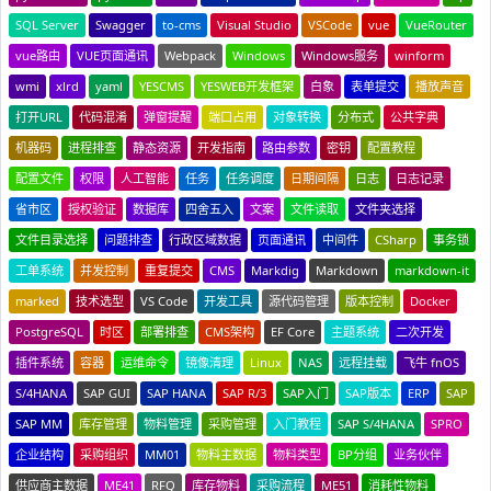
SQL Server
Swagger
to-cms
Visual Studio
VSCode
vue
VueRouter
vue路由
VUE页面通讯
Webpack
Windows
Windows服务
winform
wmi
xlrd
yaml
YESCMS
YESWEB开发框架
白象
表单提交
播放声音
打开URL
代码混淆
弹窗提醒
端口占用
对象转换
分布式
公共字典
机器码
进程排查
静态资源
开发指南
路由参数
密钥
配置教程
配置文件
权限
人工智能
任务
任务调度
日期间隔
日志
日志记录
省市区
授权验证
数据库
四舍五入
文案
文件读取
文件夹选择
文件目录选择
问题排查
行政区域数据
页面通讯
中间件
CSharp
事务锁
工单系统
并发控制
重复提交
CMS
Markdig
Markdown
markdown-it
marked
技术选型
VS Code
开发工具
源代码管理
版本控制
Docker
PostgreSQL
时区
部署排查
CMS架构
EF Core
主题系统
二次开发
插件系统
容器
运维命令
镜像清理
Linux
NAS
远程挂载
飞牛 fnOS
S/4HANA
SAP GUI
SAP HANA
SAP R/3
SAP入门
SAP版本
ERP
SAP
SAP MM
库存管理
物料管理
采购管理
入门教程
SAP S/4HANA
SPRO
企业结构
采购组织
MM01
物料主数据
物料类型
BP分组
业务伙伴
供应商主数据
ME41
RFQ
库存物料
采购流程
ME51
消耗性物料