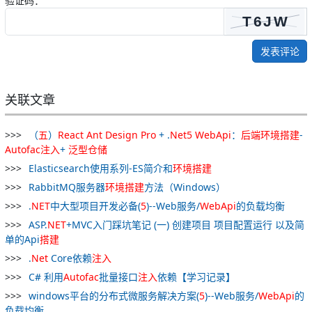
验证码：
发表评论
关联文章
（
五
）
React
Ant
Design
Pro
+ .
Net
5
WebApi
：
后
端
环境
搭
建
-
Autofac
注入
+
泛
型
仓储
Elasticsearch使用系列-ES简介和
环境
搭
建
RabbitMQ服务器
环境
搭
建
方法（Windows）
.
NET
中大型项目开发必备(
5
)--Web服务/
WebApi
的负载均衡
ASP.
NET
+MVC入门踩坑笔记 (一) 创建项目 项目配置运行 以及简
单的Api
搭
建
.
Net
Core依赖
注入
C# 利用
Autofac
批量接口
注入
依赖【学习记录】
windows平台的分布式微服务解决方案(
5
)--Web服务/
WebApi
的
负载均衡