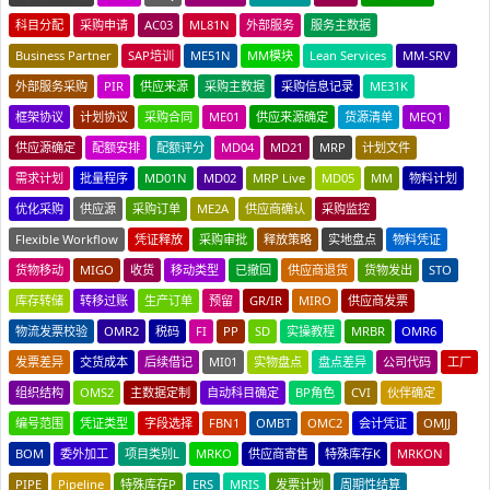
科目分配
采购申请
AC03
ML81N
外部服务
服务主数据
Business Partner
SAP培训
ME51N
MM模块
Lean Services
MM-SRV
外部服务采购
PIR
供应来源
采购主数据
采购信息记录
ME31K
框架协议
计划协议
采购合同
ME01
供应来源确定
货源清单
MEQ1
供应源确定
配额安排
配额评分
MD04
MD21
MRP
计划文件
需求计划
批量程序
MD01N
MD02
MRP Live
MD05
MM
物料计划
优化采购
供应源
采购订单
ME2A
供应商确认
采购监控
Flexible Workflow
凭证释放
采购审批
释放策略
实地盘点
物料凭证
货物移动
MIGO
收货
移动类型
已撤回
供应商退货
货物发出
STO
库存转储
转移过账
生产订单
预留
GR/IR
MIRO
供应商发票
物流发票校验
OMR2
税码
FI
PP
SD
实操教程
MRBR
OMR6
发票差异
交货成本
后续借记
MI01
实物盘点
盘点差异
公司代码
工厂
组织结构
OMS2
主数据定制
自动科目确定
BP角色
CVI
伙伴确定
编号范围
凭证类型
字段选择
FBN1
OMBT
OMC2
会计凭证
OMJJ
BOM
委外加工
项目类别L
MRKO
供应商寄售
特殊库存K
MRKON
PIPE
Pipeline
特殊库存P
ERS
MRIS
发票计划
周期性结算