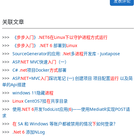
发表评论
关联文章
《
步步
入门
》.
NET
6
在
Linux
下
以
守护
进程
方式
运行
《
步步
入门
》 .
NET
6
部署到
Linux
SourceGenerator的应用: .
Net
多
进程
开发库 - Juxtapose
ASP.
NET
MVC快速
入门
（一）
C# .
net
项目Docker
方式
部署
ASP.
NET
+MVC
入门
踩坑笔记 (一) 创建项目 项目配置
运行
以及简
单的Api搭建
windows 11隐藏
进程
Linux
CentOS7挂
在
共享目录
使用.
NET
6
开发TodoList应用(
6
)——使用MediatR实现POST请
求
在
SA 和 Windows 等账户都被禁用的情况
下
如何登录？
.
Net
6
添加NLog