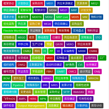
框架协议
计划协议
采购合同
ME01
供应来源确定
货源清单
MEQ1
供应源确定
配额安排
配额评分
MD04
MD21
MRP
计划文件
需求计划
批量程序
MD01N
MD02
MRP Live
MD05
MM
物料计划
优化采购
供应源
采购订单
ME2A
供应商确认
采购监控
Flexible Workflow
凭证释放
采购审批
释放策略
实地盘点
物料凭证
货物移动
MIGO
收货
移动类型
已撤回
供应商退货
货物发出
STO
库存转储
转移过账
生产订单
预留
GR/IR
MIRO
供应商发票
物流发票校验
OMR2
税码
FI
PP
SD
实操教程
MRBR
OMR6
发票差异
交货成本
后续借记
MI01
实物盘点
盘点差异
公司代码
工厂
组织结构
OMS2
主数据定制
自动科目确定
BP角色
CVI
伙伴确定
编号范围
凭证类型
字段选择
FBN1
OMBT
OMC2
会计凭证
OMJJ
BOM
委外加工
项目类别L
MRKO
供应商寄售
特殊库存K
MRKON
PIPE
Pipeline
特殊库存P
ERS
MRIS
发票计划
周期性结算
里程碑付款
变更追踪
版本管理
采购凭证
SFTP
WebDAV
网盘
飞牛fnOS
AMPL
HERS
MPN
中文教程
库存确定
可用性检查
缺件检查
Output Management
消息确定
输出确定
分割评估
库存计价