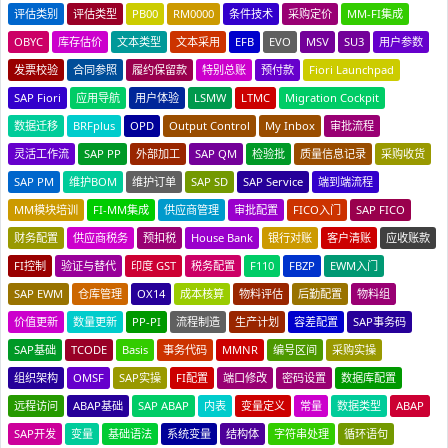
评估类别
评估类型
PB00
RM0000
条件技术
采购定价
MM-FI集成
OBYC
库存估价
文本类型
文本采用
EFB
EVO
MSV
SU3
用户参数
发票校验
合同参照
履约保留款
特别总账
预付款
Fiori Launchpad
SAP Fiori
应用导航
用户体验
LSMW
LTMC
Migration Cockpit
数据迁移
BRFplus
OPD
Output Control
My Inbox
审批流程
灵活工作流
SAP PP
外部加工
SAP QM
检验批
质量信息记录
采购收货
SAP PM
维护BOM
维护订单
SAP SD
SAP Service
端到端流程
MM模块培训
FI-MM集成
供应商管理
审批配置
FICO入门
SAP FICO
财务配置
供应商税务
预扣税
House Bank
银行对账
客户清账
应收账款
FI控制
验证与替代
印度 GST
税务配置
F110
FBZP
EWM入门
SAP EWM
仓库管理
OX14
成本核算
物料评估
后勤配置
物料组
价值更新
数量更新
PP-PI
流程制造
生产计划
容差配置
SAP事务码
SAP基础
TCODE
Basis
事务代码
MMNR
编号区间
采购实操
组织架构
OMSF
SAP实操
FI配置
端口修改
密码设置
数据库配置
远程访问
ABAP基础
SAP ABAP
内表
变量定义
常量
数据类型
ABAP
SAP开发
变量
基础语法
系统变量
结构体
字符串处理
循环语句