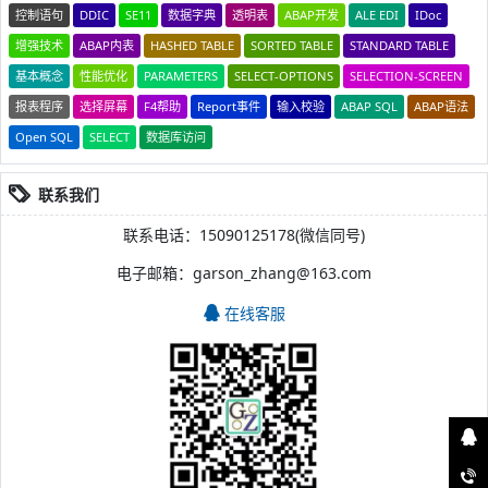
控制语句
DDIC
SE11
数据字典
透明表
ABAP开发
ALE EDI
IDoc
增强技术
ABAP内表
HASHED TABLE
SORTED TABLE
STANDARD TABLE
基本概念
性能优化
PARAMETERS
SELECT-OPTIONS
SELECTION-SCREEN
报表程序
选择屏幕
F4帮助
Report事件
输入校验
ABAP SQL
ABAP语法
Open SQL
SELECT
数据库访问
联系我们
联系电话：15090125178(微信同号)
电子邮箱：garson_zhang@163.com
在线客服