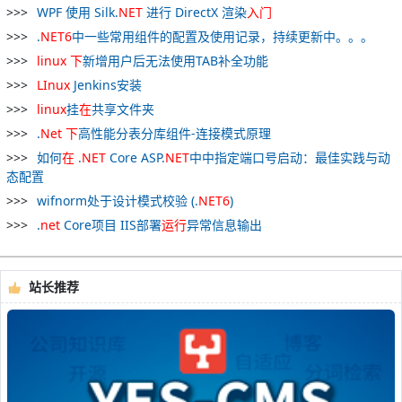
WPF 使用 Silk.
NET
进行 DirectX 渲染
入门
.
NET
6
中一些常用组件的配置及使用记录，持续更新中。。。
linux
下
新增用户后无法使用TAB补全功能
LInux
Jenkins安装
linux
挂
在
共享文件夹
.
Net
下
高性能分表分库组件-连接模式原理
如何
在
.
NET
Core ASP.
NET
中中指定端口号启动：最佳实践与动
态配置
wifnorm处于设计模式校验 (.
NET
6
)
.
net
Core项目 IIS部署
运行
异常信息输出
站长推荐