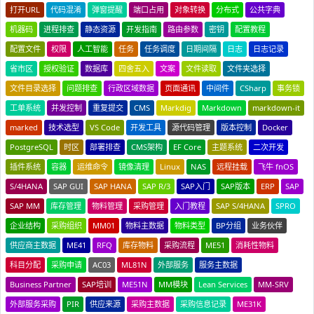
打开URL
代码混淆
弹窗提醒
端口占用
对象转换
分布式
公共字典
机器码
进程排查
静态资源
开发指南
路由参数
密钥
配置教程
配置文件
权限
人工智能
任务
任务调度
日期间隔
日志
日志记录
省市区
授权验证
数据库
四舍五入
文案
文件读取
文件夹选择
文件目录选择
问题排查
行政区域数据
页面通讯
中间件
CSharp
事务锁
工单系统
并发控制
重复提交
CMS
Markdig
Markdown
markdown-it
marked
技术选型
VS Code
开发工具
源代码管理
版本控制
Docker
PostgreSQL
时区
部署排查
CMS架构
EF Core
主题系统
二次开发
插件系统
容器
运维命令
镜像清理
Linux
NAS
远程挂载
飞牛 fnOS
S/4HANA
SAP GUI
SAP HANA
SAP R/3
SAP入门
SAP版本
ERP
SAP
SAP MM
库存管理
物料管理
采购管理
入门教程
SAP S/4HANA
SPRO
企业结构
采购组织
MM01
物料主数据
物料类型
BP分组
业务伙伴
供应商主数据
ME41
RFQ
库存物料
采购流程
ME51
消耗性物料
科目分配
采购申请
AC03
ML81N
外部服务
服务主数据
Business Partner
SAP培训
ME51N
MM模块
Lean Services
MM-SRV
外部服务采购
PIR
供应来源
采购主数据
采购信息记录
ME31K