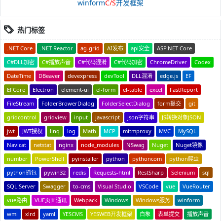
winform
C/S
开发框架
热门标签
.NET Core
.NET Reactor
ag-grid
AI发布
api安全
ASP.NET Core
C#DLL加密
C#播放声音
C#代码混淆
C#代码加密
ChromeDriver
Codex
DateTime
DBeaver
devexpress
devTool
DLL混淆
edge.js
EF
EFCore
Electron
element-ui
el-form
el-table
excel
FastReport
FileStream
FolderBrowerDialog
FolderSelectDialog
form提交
git
gridcontrol
gridview
input
javascript
json字符串
JS转换对象JSON
jwt
JWT授权
linq
log
Math
MCP
mitmproxy
MVC
MySQL
Navicat
netstat
nginx
node_modules
NSwag
Nuget
Nuget镜像
number
PowerShell
pyinstaller
python
pythoncom
python爬虫
python抓包
pywin32
redis
Requests-html
RestSharp
Selenium
sql
SQL Server
Swagger
to-cms
Visual Studio
VSCode
vue
VueRouter
vue路由
VUE页面通讯
Webpack
Windows
Windows服务
winform
wmi
xlrd
yaml
YESCMS
YESWEB开发框架
白象
表单提交
播放声音