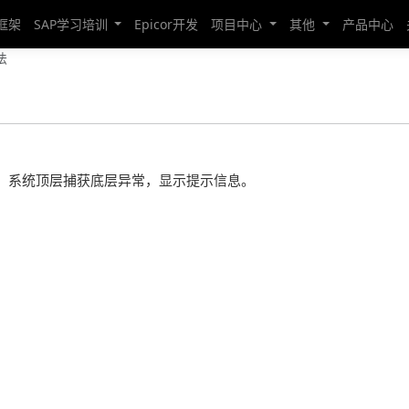
发框架
SAP学习培训
Epicor开发
项目中心
其他
产品中心
法
，系统顶层捕获底层异常，显示提示信息。