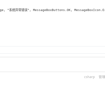
sage, "系统异常错误", MessageBoxButtons.OK, MessageBoxIcon.Er
csharp
管