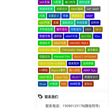
SAP实操
FI配置
端口修改
密码设置
数据库配置
远程访问
ABAP基础
SAP ABAP
内表
变量定义
常量
数据类型
ABAP
SAP开发
变量
基础语法
系统变量
结构体
字符串处理
循环语句
控制语句
DDIC
SE11
数据字典
透明表
ABAP开发
ALE EDI
IDoc
增强技术
ABAP内表
HASHED TABLE
SORTED TABLE
STANDARD TABLE
基本概念
性能优化
PARAMETERS
SELECT-OPTIONS
SELECTION-SCREEN
报表程序
选择屏幕
F4帮助
Report事件
输入校验
ABAP SQL
ABAP语法
Open SQL
SELECT
数据库访问
IKuai
IP修改
PVE
网络配置
虚拟化
联系我们
联系电话：15090125178(微信同号)