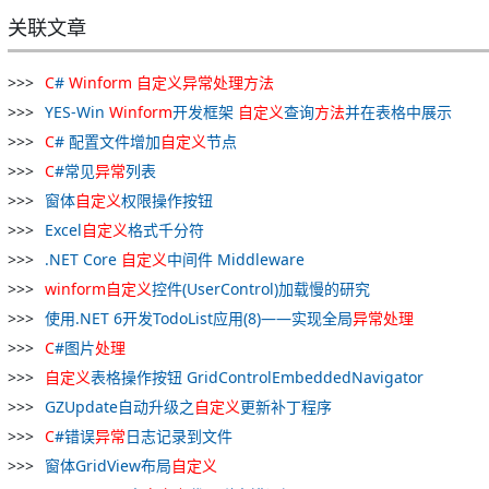
关联文章
C
#
Winform
自
定义
异常
处理
方法
YES-Win
Winform
开发框架
自
定义
查询
方法
并在表格中展示
C
# 配置文件增加
自
定义
节点
C
#常见
异常
列表
窗体
自
定义
权限操作按钮
Excel
自
定义
格式千分符
.NET Core
自
定义
中间件 Middleware
winform
自
定义
控件(UserControl)加载慢的研究
使用.NET 6开发TodoList应用(8)——实现全局
异常
处理
C
#图片
处理
自
定义
表格操作按钮 GridControlEmbeddedNavigator
GZUpdate自动升级之
自
定义
更新补丁程序
C
#错误
异常
日志记录到文件
窗体GridView布局
自
定义