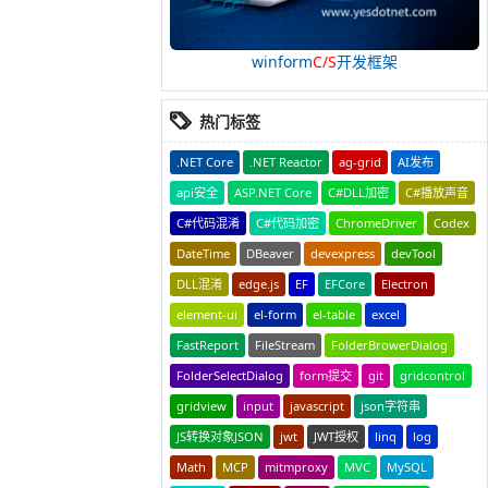
winform
C/S
开发框架
热门标签
.NET Core
.NET Reactor
ag-grid
AI发布
api安全
ASP.NET Core
C#DLL加密
C#播放声音
C#代码混淆
C#代码加密
ChromeDriver
Codex
DateTime
DBeaver
devexpress
devTool
DLL混淆
edge.js
EF
EFCore
Electron
element-ui
el-form
el-table
excel
FastReport
FileStream
FolderBrowerDialog
FolderSelectDialog
form提交
git
gridcontrol
gridview
input
javascript
json字符串
JS转换对象JSON
jwt
JWT授权
linq
log
Math
MCP
mitmproxy
MVC
MySQL