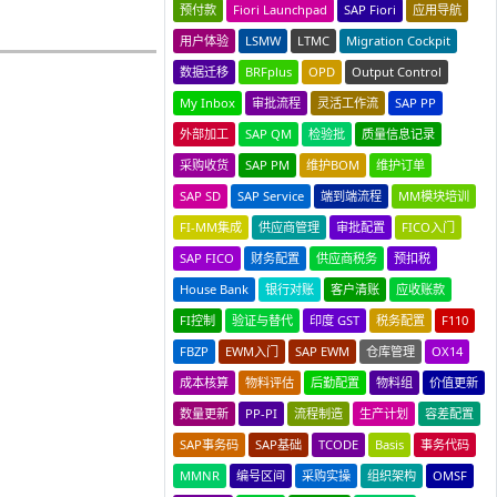
预付款
Fiori Launchpad
SAP Fiori
应用导航
用户体验
LSMW
LTMC
Migration Cockpit
数据迁移
BRFplus
OPD
Output Control
My Inbox
审批流程
灵活工作流
SAP PP
外部加工
SAP QM
检验批
质量信息记录
采购收货
SAP PM
维护BOM
维护订单
SAP SD
SAP Service
端到端流程
MM模块培训
FI-MM集成
供应商管理
审批配置
FICO入门
SAP FICO
财务配置
供应商税务
预扣税
House Bank
银行对账
客户清账
应收账款
FI控制
验证与替代
印度 GST
税务配置
F110
FBZP
EWM入门
SAP EWM
仓库管理
OX14
成本核算
物料评估
后勤配置
物料组
价值更新
数量更新
PP-PI
流程制造
生产计划
容差配置
SAP事务码
SAP基础
TCODE
Basis
事务代码
MMNR
编号区间
采购实操
组织架构
OMSF