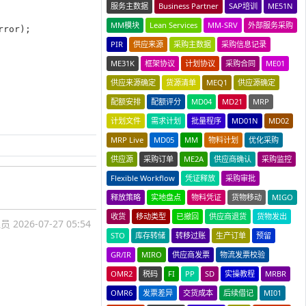
服务主数据
Business Partner
SAP培训
ME51N
MM模块
Lean Services
MM-SRV
外部服务采购
ror);

PIR
供应来源
采购主数据
采购信息记录
ME31K
框架协议
计划协议
采购合同
ME01
供应来源确定
货源清单
MEQ1
供应源确定
配额安排
配额评分
MD04
MD21
MRP
计划文件
需求计划
批量程序
MD01N
MD02
MRP Live
MD05
MM
物料计划
优化采购
供应源
采购订单
ME2A
供应商确认
采购监控
Flexible Workflow
凭证释放
采购审批
释放策略
实地盘点
物料凭证
货物移动
MIGO
收货
移动类型
已撤回
供应商退货
货物发出
理员
2026-07-27 05:54
STO
库存转储
转移过账
生产订单
预留
GR/IR
MIRO
供应商发票
物流发票校验
OMR2
税码
FI
PP
SD
实操教程
MRBR
OMR6
发票差异
交货成本
后续借记
MI01