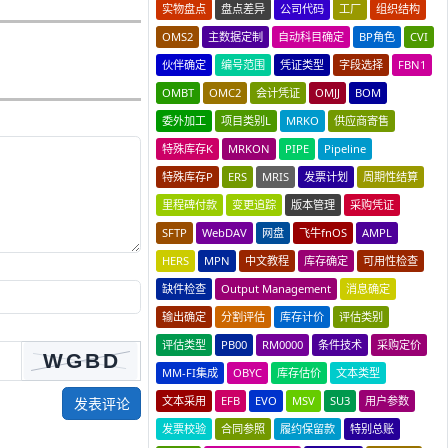
实物盘点
盘点差异
公司代码
工厂
组织结构
OMS2
主数据定制
自动科目确定
BP角色
CVI
伙伴确定
编号范围
凭证类型
字段选择
FBN1
OMBT
OMC2
会计凭证
OMJJ
BOM
委外加工
项目类别L
MRKO
供应商寄售
特殊库存K
MRKON
PIPE
Pipeline
特殊库存P
ERS
MRIS
发票计划
周期性结算
里程碑付款
变更追踪
版本管理
采购凭证
SFTP
WebDAV
网盘
飞牛fnOS
AMPL
HERS
MPN
中文教程
库存确定
可用性检查
缺件检查
Output Management
消息确定
输出确定
分割评估
库存计价
评估类别
评估类型
PB00
RM0000
条件技术
采购定价
MM-FI集成
OBYC
库存估价
文本类型
文本采用
EFB
EVO
MSV
SU3
用户参数
发表评论
发票校验
合同参照
履约保留款
特别总账