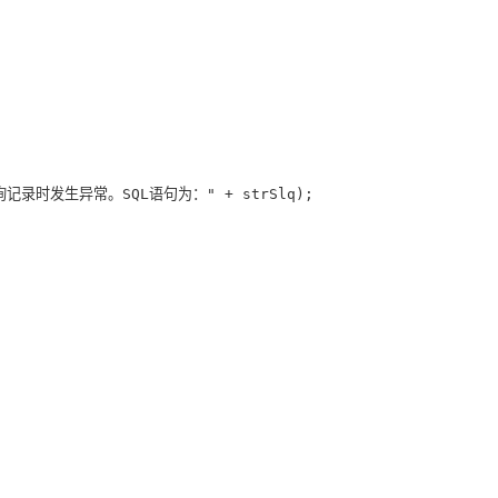
"在查询记录时发生异常。SQL语句为：" + strSlq);
