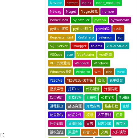
Navicat
netstat
nginx
node_modules
NSwag
Nuget
Nuget镜像
number
PowerShell
pyinstaller
python
pythoncom
python爬虫
python抓包
pywin32
redis
Requests-html
RestSharp
Selenium
sql
SQL Server
Swagger
to-cms
Visual Studio
VSCode
vue
VueRouter
vue路由
VUE页面通讯
Webpack
Windows
Windows服务
winform
wmi
xlrd
yaml
YESCMS
YESWEB开发框架
白象
表单提交
播放声音
打开URL
代码混淆
弹窗提醒
端口占用
对象转换
分布式
公共字典
机器码
进程排查
静态资源
开发指南
路由参数
密钥
配置教程
配置文件
权限
人工智能
任务
任务调度
日期间隔
日志
日志记录
省市区
授权验证
数据库
四舍五入
文案
文件读取
如：