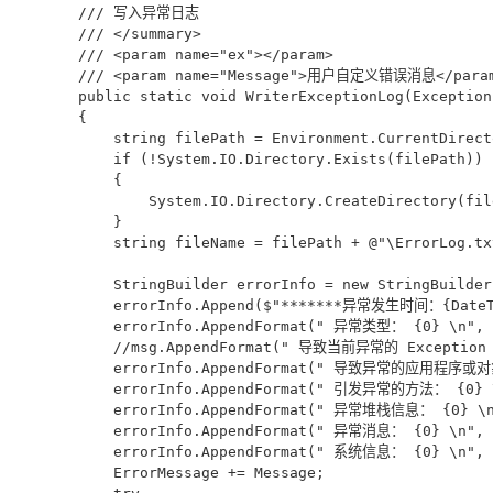
        /// 写入异常日志

        /// </summary>

        /// <param name="ex"></param>

        /// <param name="Message">用户自定义错误消息</param
        public static void WriterExceptionLog(Exception
        {

            string filePath = Environment.CurrentDirect
            if (!System.IO.Directory.Exists(filePath))

            {

                System.IO.Directory.CreateDirectory(file
            }

            string fileName = filePath + @"\ErrorLog.txt
            StringBuilder errorInfo = new StringBuilder(
            errorInfo.Append($"*******异常发生时间：{DateTi
            errorInfo.AppendFormat(" 异常类型： {0} \n", e
            //msg.AppendFormat(" 导致当前异常的 Exception 
            errorInfo.AppendFormat(" 导致异常的应用程序或对象
            errorInfo.AppendFormat(" 引发异常的方法： {0} \n
            errorInfo.AppendFormat(" 异常堆栈信息： {0} \n"
            errorInfo.AppendFormat(" 异常消息： {0} \n", e
            errorInfo.AppendFormat(" 系统信息： {0} \n", M
            ErrorMessage += Message;
