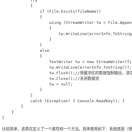
            try

            {

                if (File.Exists(fileName))

                {

                    using (StreamWriter tw = File.Appen
                    {

                        tw.WriteLine(errorInfo.ToString(
                    }

                }

                else

                {

                    TextWriter tw = new StreamWriter(fil
                    tw.WriteLine(errorInfo.ToString());

                    tw.Flush();//将缓冲区的数据强制输出，清
                    tw.Close();//关闭数据流

                    tw = null;

                }

            }

            catch (Exception) { Console.ReadKey(); }

        }

    }

}
比较简单，该类仅定义了一个属性和一个方法。具体使用如下：系统底层（