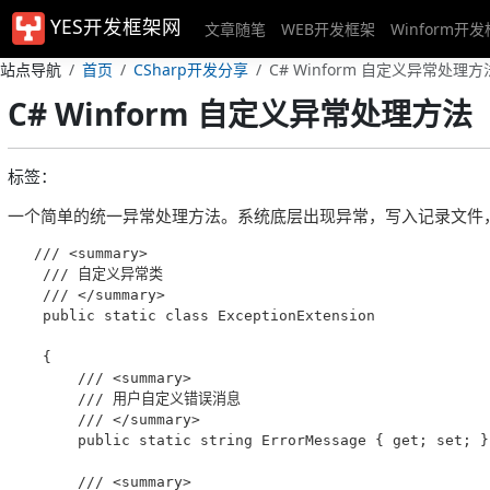
YES开发框架网
文章随笔
WEB开发框架
Winform开
站点导航
首页
CSharp开发分享
C# Winform 自定义异常处理方
C# Winform 自定义异常处理方法
标签：
一个简单的统一异常处理方法。系统底层出现异常，写入记录文件
   /// <summary>

    /// 自定义异常类

    /// </summary>

    public static class ExceptionExtension

    {

        /// <summary>

        /// 用户自定义错误消息

        /// </summary>

        public static string ErrorMessage { get; set; }

        /// <summary>
