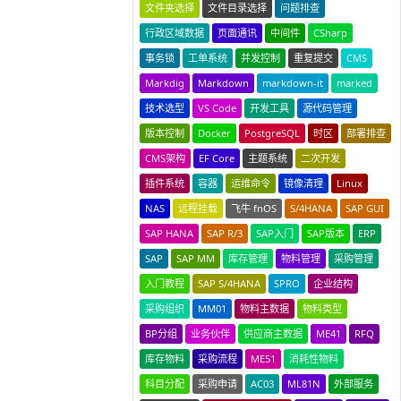
文件夹选择
文件目录选择
问题排查
行政区域数据
页面通讯
中间件
CSharp
事务锁
工单系统
并发控制
重复提交
CMS
Markdig
Markdown
markdown-it
marked
技术选型
VS Code
开发工具
源代码管理
版本控制
Docker
PostgreSQL
时区
部署排查
CMS架构
EF Core
主题系统
二次开发
插件系统
容器
运维命令
镜像清理
Linux
NAS
远程挂载
飞牛 fnOS
S/4HANA
SAP GUI
SAP HANA
SAP R/3
SAP入门
SAP版本
ERP
SAP
SAP MM
库存管理
物料管理
采购管理
入门教程
SAP S/4HANA
SPRO
企业结构
采购组织
MM01
物料主数据
物料类型
BP分组
业务伙伴
供应商主数据
ME41
RFQ
库存物料
采购流程
ME51
消耗性物料
科目分配
采购申请
AC03
ML81N
外部服务