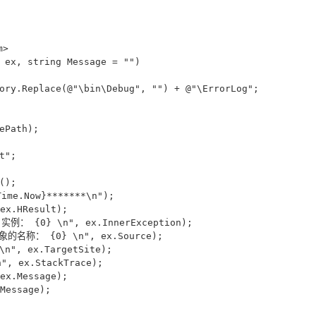
>

 ex, string Message = "")

ory.Replace(@"\bin\Debug", "") + @"\ErrorLog";

Path);

";

);

me.Now}*******\n");

x.HResult);

实例： {0} \n", ex.InnerException);

的名称： {0} \n", ex.Source);

", ex.TargetSite);

, ex.StackTrace);

x.Message);

essage);
