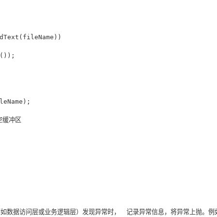
dText(fileName))

));

eName);

空缓冲区

例如数据访问层或业务逻辑层）发现异常时，　记录异常信息，将异常上抛。例