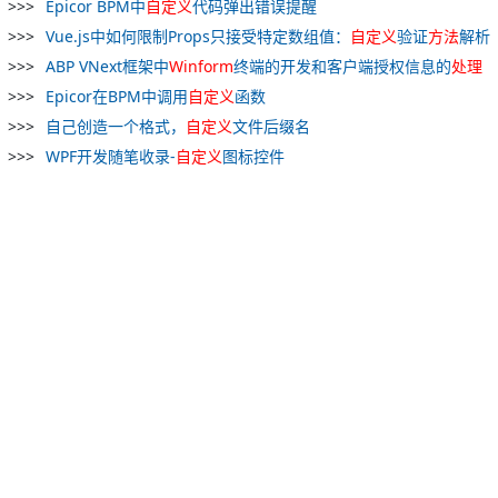
Epicor BPM中
自
定义
代码弹出错误提醒
Vue.js中如何限制Props只接受特定数组值：
自
定义
验证
方法
解析
ABP VNext框架中
Winform
终端的开发和客户端授权信息的
处理
Epicor在BPM中调用
自
定义
函数
自己创造一个格式，
自
定义
文件后缀名
WPF开发随笔收录-
自
定义
图标控件