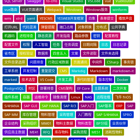
SQL Server
Swagger
to-cms
Visual Studio
VSCode
vue
VueRouter
vue路由
VUE页面通讯
Webpack
Windows
Windows服务
winform
wmi
xlrd
yaml
YESCMS
YESWEB开发框架
白象
表单提交
播放声音
打开URL
代码混淆
弹窗提醒
端口占用
对象转换
分布式
公共字典
机器码
进程排查
静态资源
开发指南
路由参数
密钥
配置教程
配置文件
权限
人工智能
任务
任务调度
日期间隔
日志
日志记录
省市区
授权验证
数据库
四舍五入
文案
文件读取
文件夹选择
文件目录选择
问题排查
行政区域数据
页面通讯
中间件
CSharp
事务锁
工单系统
并发控制
重复提交
CMS
Markdig
Markdown
markdown-it
marked
技术选型
VS Code
开发工具
源代码管理
版本控制
Docker
PostgreSQL
时区
部署排查
CMS架构
EF Core
主题系统
二次开发
插件系统
容器
运维命令
镜像清理
Linux
NAS
远程挂载
飞牛 fnOS
S/4HANA
SAP GUI
SAP HANA
SAP R/3
SAP入门
SAP版本
ERP
SAP
SAP MM
库存管理
物料管理
采购管理
入门教程
SAP S/4HANA
SPRO
企业结构
采购组织
MM01
物料主数据
物料类型
BP分组
业务伙伴
供应商主数据
ME41
RFQ
库存物料
采购流程
ME51
消耗性物料