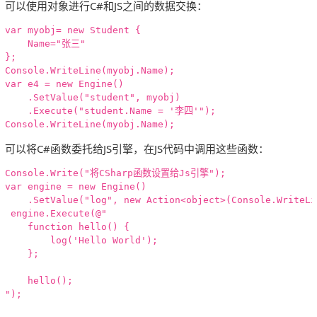
可以使用对象进行C#和JS之间的数据交换：
var myobj= new Student {

    Name="张三"

};

Console.WriteLine(myobj.Name);

var e4 = new Engine()

    .SetValue("student", myobj)

    .Execute("student.Name = '李四'");

可以将C#函数委托给JS引擎，在JS代码中调用这些函数：
Console.Write("将CSharp函数设置给Js引擎");

var engine = new Engine()

    .SetValue("log", new Action<object>(Console.WriteLin
 engine.Execute(@"

    function hello() { 

        log('Hello World');

    };

    hello();

");
