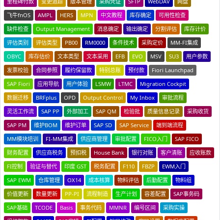
里程碑付款
变更追踪
版本管理
采购凭证
SFTP
WebDAV
网盘
飞牛fnOS
AMPL
HERS
MPN
中文教程
库存确定
可用性检查
缺件检查
Output Management
消息确定
输出确定
分割评估
库存计价
评估类别
评估类型
PB00
RM0000
条件技术
采购定价
MM-FI集成
OBYC
库存估价
文本类型
文本采用
EFB
EVO
MSV
SU3
用户参数
发票校验
合同参照
履约保留款
特别总账
预付款
Fiori Launchpad
SAP Fiori
应用导航
用户体验
LSMW
LTMC
Migration Cockpit
数据迁移
BRFplus
OPD
Output Control
My Inbox
审批流程
灵活工作流
SAP PP
外部加工
SAP QM
检验批
质量信息记录
采购收货
SAP PM
维护BOM
维护订单
SAP SD
SAP Service
端到端流程
MM模块培训
FI-MM集成
供应商管理
审批配置
FICO入门
SAP FICO
财务配置
供应商税务
预扣税
House Bank
银行对账
客户清账
应收账款
FI控制
验证与替代
印度 GST
税务配置
F110
FBZP
EWM入门
SAP EWM
仓库管理
OX14
成本核算
物料评估
后勤配置
物料组
价值更新
数量更新
PP-PI
流程制造
生产计划
容差配置
SAP事务码
SAP基础
TCODE
Basis
事务代码
MMNR
编号区间
采购实操