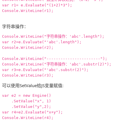
var r1= e.Evaluate("(1+2)*3");

Console.WriteLine(r1);

字符串操作：
Console.WriteLine("字符串操作：'abc'.length");

var r2=e.Evaluate("'abc'.length");

Console.WriteLine(r2);

Console.WriteLine("-----------------------");

Console.WriteLine("字符串操作：'abc'.substr(2)");

var r3=e.Evaluate("'abc'.substr(2)");

可以使用SetValue给JS变量赋值:
var e2 = new Engine()

    .SetValue("x", 1)

    .SetValue("y",2);

var r4=e2.Evaluate("x+y");

Console.WriteLine(r4);
