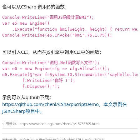
也可以从CSharp 调用JS的函数：
Console.WriteLine("调用JS函数计算BMI");

var e5=new Engine()

    .Execute("function bmi(weight, height) { return wei
Console.WriteLine(e5.Invoke("bmi",75,1.75));

可以引入CLI，从而在JS引擎中调用CLI中的函数：
Console.WriteLine("调用.Net函数写入文件");

var e6 = new Engine(cfg => cfg.AllowClr());

e6.Execute(@"var f=System.IO.StreamWriter('sayhello.log'
        f.WriteLine('你好 !');

示例可以从github下载：
https://github.com/zhenl/CSharpScriptDemo，本文示例在
JSInCSharp项目中。
引用来源：https://www.cnblogs.com/zhenl/p/15756305.html