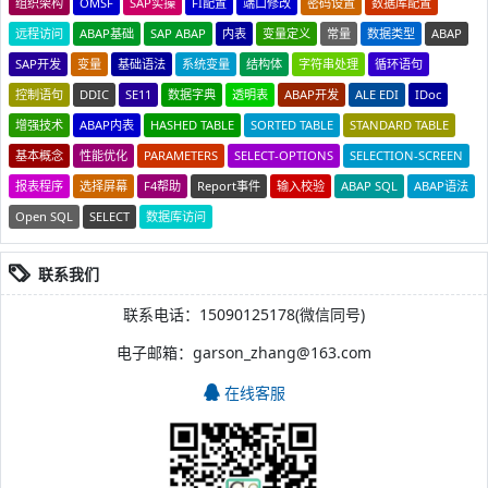
组织架构
OMSF
SAP实操
FI配置
端口修改
密码设置
数据库配置
远程访问
ABAP基础
SAP ABAP
内表
变量定义
常量
数据类型
ABAP
SAP开发
变量
基础语法
系统变量
结构体
字符串处理
循环语句
控制语句
DDIC
SE11
数据字典
透明表
ABAP开发
ALE EDI
IDoc
增强技术
ABAP内表
HASHED TABLE
SORTED TABLE
STANDARD TABLE
基本概念
性能优化
PARAMETERS
SELECT-OPTIONS
SELECTION-SCREEN
报表程序
选择屏幕
F4帮助
Report事件
输入校验
ABAP SQL
ABAP语法
Open SQL
SELECT
数据库访问
联系我们
联系电话：15090125178(微信同号)
电子邮箱：garson_zhang@163.com
在线客服