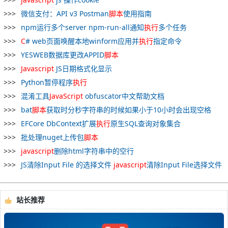
微信支付：API v3 Postman
脚本
使用指南
npm运行多个server npm-run-all通知
执行
多个任务
C
# web页面唤醒本地winform应用并
执行
指定命令
YESWEB数据库更改APPID
脚本
Javascript
JS日期格式化显示
Python暂停程序
执行
混淆工具
JavaScript
obfuscator中文帮助文档
bat
脚本
获取时分秒字符串的时候如果小于10小时会出现空格
EFCore DbContext扩展
执行
原生SQL查询对象集合
批处理nuget上传包
脚本
javascript
删除html字符串中的空行
JS清除Input File 的选择文件
javascript
清除Input File选择文件
站长推荐