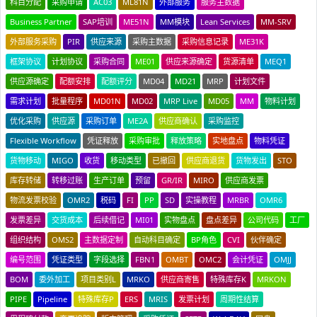
科目分配
采购申请
AC03
ML81N
外部服务
服务主数据
Business Partner
SAP培训
ME51N
MM模块
Lean Services
MM-SRV
外部服务采购
PIR
供应来源
采购主数据
采购信息记录
ME31K
框架协议
计划协议
采购合同
ME01
供应来源确定
货源清单
MEQ1
供应源确定
配额安排
配额评分
MD04
MD21
MRP
计划文件
需求计划
批量程序
MD01N
MD02
MRP Live
MD05
MM
物料计划
优化采购
供应源
采购订单
ME2A
供应商确认
采购监控
Flexible Workflow
凭证释放
采购审批
释放策略
实地盘点
物料凭证
货物移动
MIGO
收货
移动类型
已撤回
供应商退货
货物发出
STO
库存转储
转移过账
生产订单
预留
GR/IR
MIRO
供应商发票
物流发票校验
OMR2
税码
FI
PP
SD
实操教程
MRBR
OMR6
发票差异
交货成本
后续借记
MI01
实物盘点
盘点差异
公司代码
工厂
组织结构
OMS2
主数据定制
自动科目确定
BP角色
CVI
伙伴确定
编号范围
凭证类型
字段选择
FBN1
OMBT
OMC2
会计凭证
OMJJ
BOM
委外加工
项目类别L
MRKO
供应商寄售
特殊库存K
MRKON
PIPE
Pipeline
特殊库存P
ERS
MRIS
发票计划
周期性结算