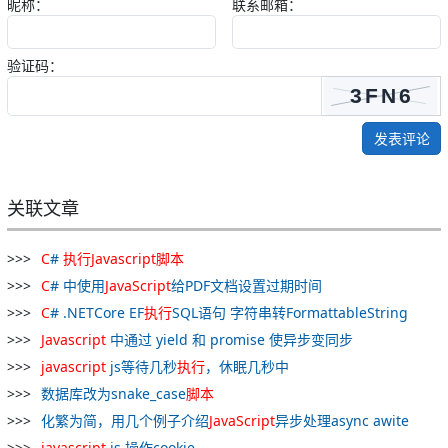
昵称：
联系邮箱：
验证码：
发表评论
关联文章
C
#
执行
Javascript
脚本
C
# 中使用
JavaScript
给PDF文档设置过期时间
C
# .NETCore EF
执行
SQL语句 字符串转FormattableString
Javascript
中通过 yield 和 promise 使异步变同步
javascript
js等待几秒
执行
，休眠几秒中
数据库改为snake_case
脚本
化繁为简，用几个例子介绍
JavaScript
异步处理async awite
javascript
js 操作cookie