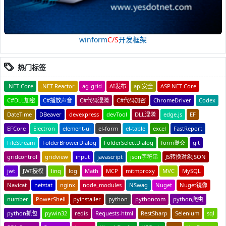
winform
C/S
开发框架
热门标签
.NET Core
.NET Reactor
ag-grid
AI发布
api安全
ASP.NET Core
C#DLL加密
C#播放声音
C#代码混淆
C#代码加密
ChromeDriver
Codex
DateTime
DBeaver
devexpress
devTool
DLL混淆
edge.js
EF
EFCore
Electron
element-ui
el-form
el-table
excel
FastReport
FileStream
FolderBrowerDialog
FolderSelectDialog
form提交
git
gridcontrol
gridview
input
javascript
json字符串
JS转换对象JSON
jwt
JWT授权
linq
log
Math
MCP
mitmproxy
MVC
MySQL
Navicat
netstat
nginx
node_modules
NSwag
Nuget
Nuget镜像
number
PowerShell
pyinstaller
python
pythoncom
python爬虫
python抓包
pywin32
redis
Requests-html
RestSharp
Selenium
sql