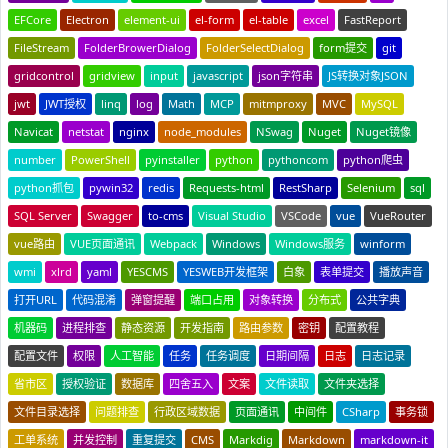
EFCore
Electron
element-ui
el-form
el-table
excel
FastReport
FileStream
FolderBrowerDialog
FolderSelectDialog
form提交
git
gridcontrol
gridview
input
javascript
json字符串
JS转换对象JSON
jwt
JWT授权
linq
log
Math
MCP
mitmproxy
MVC
MySQL
Navicat
netstat
nginx
node_modules
NSwag
Nuget
Nuget镜像
number
PowerShell
pyinstaller
python
pythoncom
python爬虫
python抓包
pywin32
redis
Requests-html
RestSharp
Selenium
sql
SQL Server
Swagger
to-cms
Visual Studio
VSCode
vue
VueRouter
vue路由
VUE页面通讯
Webpack
Windows
Windows服务
winform
wmi
xlrd
yaml
YESCMS
YESWEB开发框架
白象
表单提交
播放声音
打开URL
代码混淆
弹窗提醒
端口占用
对象转换
分布式
公共字典
机器码
进程排查
静态资源
开发指南
路由参数
密钥
配置教程
配置文件
权限
人工智能
任务
任务调度
日期间隔
日志
日志记录
省市区
授权验证
数据库
四舍五入
文案
文件读取
文件夹选择
文件目录选择
问题排查
行政区域数据
页面通讯
中间件
CSharp
事务锁
工单系统
并发控制
重复提交
CMS
Markdig
Markdown
markdown-it