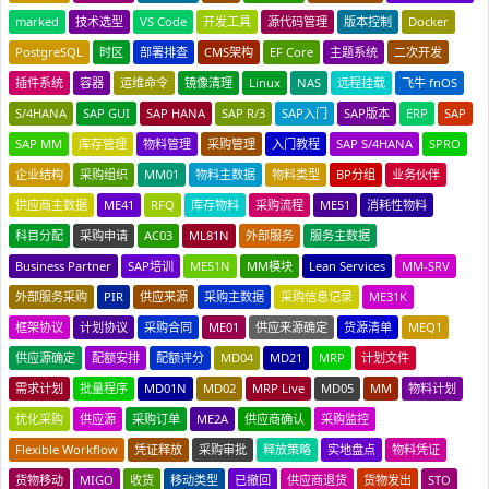
marked
技术选型
VS Code
开发工具
源代码管理
版本控制
Docker
PostgreSQL
时区
部署排查
CMS架构
EF Core
主题系统
二次开发
插件系统
容器
运维命令
镜像清理
Linux
NAS
远程挂载
飞牛 fnOS
S/4HANA
SAP GUI
SAP HANA
SAP R/3
SAP入门
SAP版本
ERP
SAP
SAP MM
库存管理
物料管理
采购管理
入门教程
SAP S/4HANA
SPRO
企业结构
采购组织
MM01
物料主数据
物料类型
BP分组
业务伙伴
供应商主数据
ME41
RFQ
库存物料
采购流程
ME51
消耗性物料
科目分配
采购申请
AC03
ML81N
外部服务
服务主数据
Business Partner
SAP培训
ME51N
MM模块
Lean Services
MM-SRV
外部服务采购
PIR
供应来源
采购主数据
采购信息记录
ME31K
框架协议
计划协议
采购合同
ME01
供应来源确定
货源清单
MEQ1
供应源确定
配额安排
配额评分
MD04
MD21
MRP
计划文件
需求计划
批量程序
MD01N
MD02
MRP Live
MD05
MM
物料计划
优化采购
供应源
采购订单
ME2A
供应商确认
采购监控
Flexible Workflow
凭证释放
采购审批
释放策略
实地盘点
物料凭证
货物移动
MIGO
收货
移动类型
已撤回
供应商退货
货物发出
STO