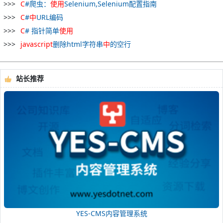
C
#爬虫：
使用
Selenium,Selenium配置指南
C
#
中
URL编码
C
# 指针简单
使用
javascript
删除html字符串
中
的空行
站长推荐
YES-CMS内容管理系统