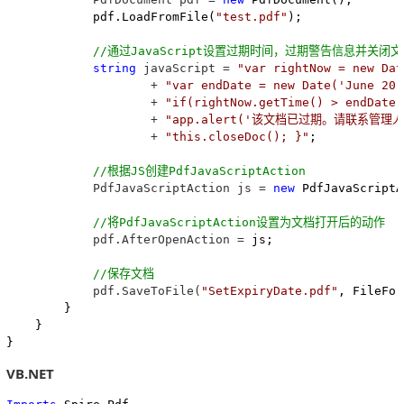
            pdf.LoadFromFile(
"
test.pdf
"
);

//
通过JavaScript设置过期时间，过期警告信息并关闭文
string
 javaScript = 
"
var rightNow = new Dat
                    + 
"
var endDate = new Date('June 20,
                    + 
"
if(rightNow.getTime() > endDate)
                    + 
"
app.alert('该文档已过期。请联系管理
                    + 
"
this.closeDoc(); }
"
;

//
根据JS创建PdfJavaScriptAction 
            PdfJavaScriptAction js = 
new
 PdfJavaScriptA
//
将PdfJavaScriptAction设置为文档打开后的动作
            pdf.AfterOpenAction =
 js;

//
保存文档
            pdf.SaveToFile(
"
SetExpiryDate.pdf
"
, FileFor
        }

    }

}
VB.NET