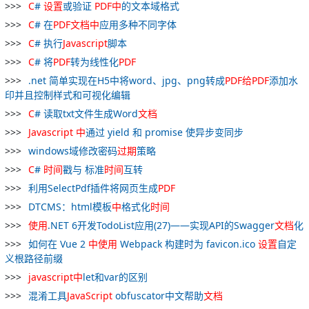
C
#
设置
或验证
PDF
中
的文本域格式
C
# 在
PDF
文档
中
应用多种不同字体
C
# 执行
Javascript
脚本
C
# 将
PDF
转为线性化
PDF
.net 简单实现在H5中将word、jpg、png转成
PDF
给
PDF
添加水
印并且控制样式和可视化编辑
C
# 读取txt文件生成Word
文档
Javascript
中
通过 yield 和 promise 使异步变同步
windows域修改密码
过期
策略
C
#
时间
戳与 标准
时间
互转
利用SelectPdf插件将网页生成
PDF
DTCMS：html模板
中
格式化
时间
使用
.NET 6开发TodoList应用(27)——实现API的Swagger
文档
化
如何在 Vue 2
中
使用
Webpack 构建时为 favicon.ico
设置
自定
义根路径前缀
javascript
中
let和var的区别
混淆工具
JavaScript
obfuscator中文帮助
文档