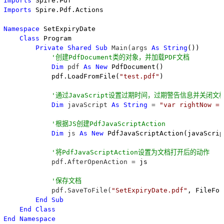
Imports
Imports
 Spire.Pdf.Actions

Namespace
 SetExpiryDate

Class
 Program

Private
Shared
Sub
 Main(args 
As
String
())

'
创建PdfDocument类的对象，并加载PDF文档
Dim
 pdf 
As
New
 PdfDocument()

            pdf.LoadFromFile(
"
test.pdf
"
)

'
通过JavaScript设置过期时间，过期警告信息并关闭文
Dim
 javaScript 
As
String
 = 
"
var rightNow = 
'
根据JS创建PdfJavaScriptAction 
Dim
 js 
As
New
 PdfJavaScriptAction(javaScript
'
将PdfJavaScriptAction设置为文档打开后的动作
            pdf.AfterOpenAction =
 js

'
保存文档
            pdf.SaveToFile(
"
SetExpiryDate.pdf
"
, FileFor
End Sub
End Class
End Namespace