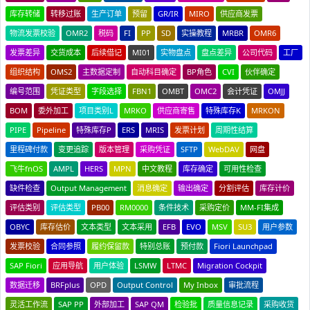
库存转储
转移过账
生产订单
预留
GR/IR
MIRO
供应商发票
物流发票校验
OMR2
税码
FI
PP
SD
实操教程
MRBR
OMR6
发票差异
交货成本
后续借记
MI01
实物盘点
盘点差异
公司代码
工厂
组织结构
OMS2
主数据定制
自动科目确定
BP角色
CVI
伙伴确定
编号范围
凭证类型
字段选择
FBN1
OMBT
OMC2
会计凭证
OMJJ
BOM
委外加工
项目类别L
MRKO
供应商寄售
特殊库存K
MRKON
PIPE
Pipeline
特殊库存P
ERS
MRIS
发票计划
周期性结算
里程碑付款
变更追踪
版本管理
采购凭证
SFTP
WebDAV
网盘
飞牛fnOS
AMPL
HERS
MPN
中文教程
库存确定
可用性检查
缺件检查
Output Management
消息确定
输出确定
分割评估
库存计价
评估类别
评估类型
PB00
RM0000
条件技术
采购定价
MM-FI集成
OBYC
库存估价
文本类型
文本采用
EFB
EVO
MSV
SU3
用户参数
发票校验
合同参照
履约保留款
特别总账
预付款
Fiori Launchpad
SAP Fiori
应用导航
用户体验
LSMW
LTMC
Migration Cockpit
数据迁移
BRFplus
OPD
Output Control
My Inbox
审批流程
灵活工作流
SAP PP
外部加工
SAP QM
检验批
质量信息记录
采购收货