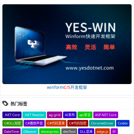
winform
C/S
开发框架
热门标签
.NET Core
.NET Reactor
ag-grid
AI发布
api安全
ASP.NET Core
C#DLL加密
C#播放声音
C#代码混淆
C#代码加密
ChromeDriver
Codex
DateTime
DBeaver
devexpress
devTool
DLL混淆
edge.js
EF