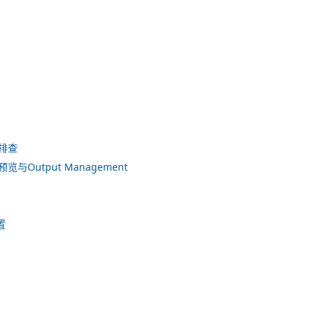
排查
览与Output Management
置