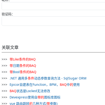
验证码：
关联文章
带
Like
条件
的
BAQ
带
日期
条件
的
BAQ
带
Bool
条件
的
BAQ
.NET 通用多
条件
动态参数查询方法 - SqlSugar ORM
Epicor自建表在Function，BPM，
BAQ
中
的
使用
BAQ
状态是Locked无法修改
Devexpress使用自
带
的
图标库图标
vue 路由跳转
的
几种方式(
带
参数)