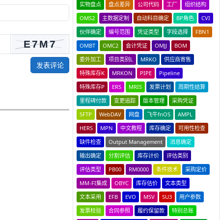
实物盘点
盘点差异
公司代码
工厂
组织结构
OMS2
主数据定制
自动科目确定
BP角色
CVI
伙伴确定
编号范围
凭证类型
字段选择
FBN1
OMBT
OMC2
会计凭证
OMJJ
BOM
委外加工
项目类别L
MRKO
供应商寄售
发表评论
特殊库存K
MRKON
PIPE
Pipeline
特殊库存P
ERS
MRIS
发票计划
周期性结算
里程碑付款
变更追踪
版本管理
采购凭证
SFTP
WebDAV
网盘
飞牛fnOS
AMPL
HERS
MPN
中文教程
库存确定
可用性检查
缺件检查
Output Management
消息确定
输出确定
分割评估
库存计价
评估类别
评估类型
PB00
RM0000
条件技术
采购定价
MM-FI集成
OBYC
库存估价
文本类型
文本采用
EFB
EVO
MSV
SU3
用户参数
发票校验
合同参照
履约保留款
特别总账