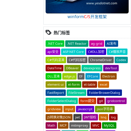
winform
C/S
开发框架
热门标签
.NET Core
.NET Reactor
ag-grid
AI发布
api安全
ASP.NET Core
C#DLL加密
C#播放声音
C#代码混淆
C#代码加密
ChromeDriver
Codex
DateTime
DBeaver
devexpress
devTool
DLL混淆
edge.js
EF
EFCore
Electron
element-ui
el-form
el-table
excel
FastReport
FileStream
FolderBrowerDialog
FolderSelectDialog
form提交
git
gridcontrol
gridview
input
javascript
json字符串
JS转换对象JSON
jwt
JWT授权
linq
log
Math
MCP
mitmproxy
MVC
MySQL