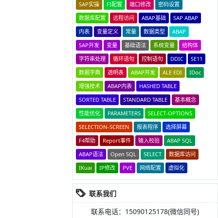
SAP实操
FI配置
端口修改
密码设置
数据库配置
远程访问
ABAP基础
SAP ABAP
内表
变量定义
常量
数据类型
ABAP
SAP开发
变量
基础语法
系统变量
结构体
字符串处理
循环语句
控制语句
DDIC
SE11
数据字典
透明表
ABAP开发
ALE EDI
IDoc
增强技术
ABAP内表
HASHED TABLE
SORTED TABLE
STANDARD TABLE
基本概念
性能优化
PARAMETERS
SELECT-OPTIONS
SELECTION-SCREEN
报表程序
选择屏幕
F4帮助
Report事件
输入校验
ABAP SQL
ABAP语法
Open SQL
SELECT
数据库访问
IKuai
IP修改
PVE
网络配置
虚拟化
联系我们
联系电话：15090125178(微信同号)