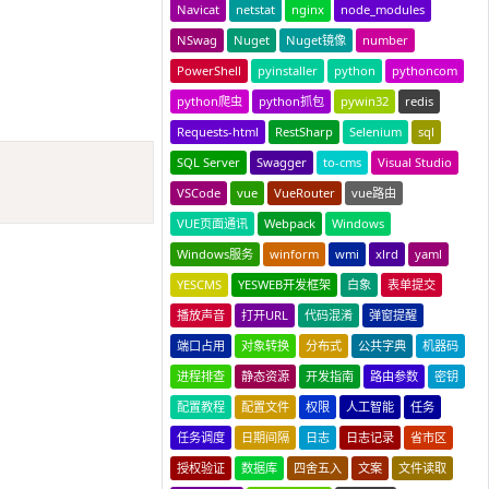
Navicat
netstat
nginx
node_modules
NSwag
Nuget
Nuget镜像
number
PowerShell
pyinstaller
python
pythoncom
python爬虫
python抓包
pywin32
redis
Requests-html
RestSharp
Selenium
sql
Copy
SQL Server
Swagger
to-cms
Visual Studio
VSCode
vue
VueRouter
vue路由
VUE页面通讯
Webpack
Windows
Windows服务
winform
wmi
xlrd
yaml
YESCMS
YESWEB开发框架
白象
表单提交
播放声音
打开URL
代码混淆
弹窗提醒
端口占用
对象转换
分布式
公共字典
机器码
进程排查
静态资源
开发指南
路由参数
密钥
配置教程
配置文件
权限
人工智能
任务
任务调度
日期间隔
日志
日志记录
省市区
授权验证
数据库
四舍五入
文案
文件读取