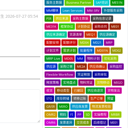
服务主数据
Business Partner
SAP培训
ME51N
MM模块
Lean Services
MM-SRV
外部服务采购
国生
2026-07-27 05:54
PIR
供应来源
采购主数据
采购信息记录
ME31K
框架协议
计划协议
采购合同
ME01
供应来源确定
货源清单
MEQ1
供应源确定
配额安排
配额评分
MD04
MD21
MRP
计划文件
需求计划
批量程序
MD01N
MD02
MRP Live
MD05
MM
物料计划
优化采购
供应源
采购订单
ME2A
供应商确认
采购监控
Flexible Workflow
凭证释放
采购审批
释放策略
实地盘点
物料凭证
货物移动
MIGO
收货
移动类型
已撤回
供应商退货
货物发出
STO
库存转储
转移过账
生产订单
预留
GR/IR
MIRO
供应商发票
物流发票校验
OMR2
税码
FI
PP
SD
实操教程
MRBR
OMR6
发票差异
交货成本
后续借记
MI01