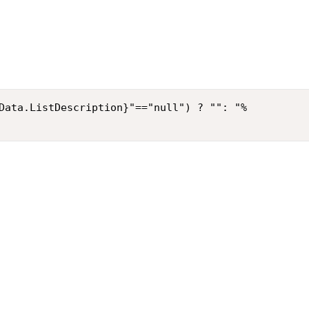
Data.ListDescription}"=="null") ? "": "%