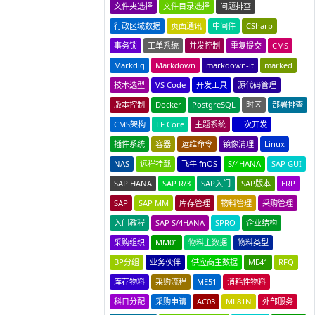
文件夹选择
文件目录选择
问题排查
行政区域数据
页面通讯
中间件
CSharp
事务锁
工单系统
并发控制
重复提交
CMS
Markdig
Markdown
markdown-it
marked
技术选型
VS Code
开发工具
源代码管理
版本控制
Docker
PostgreSQL
时区
部署排查
CMS架构
EF Core
主题系统
二次开发
插件系统
容器
运维命令
镜像清理
Linux
NAS
远程挂载
飞牛 fnOS
S/4HANA
SAP GUI
SAP HANA
SAP R/3
SAP入门
SAP版本
ERP
SAP
SAP MM
库存管理
物料管理
采购管理
入门教程
SAP S/4HANA
SPRO
企业结构
采购组织
MM01
物料主数据
物料类型
BP分组
业务伙伴
供应商主数据
ME41
RFQ
库存物料
采购流程
ME51
消耗性物料
科目分配
采购申请
AC03
ML81N
外部服务