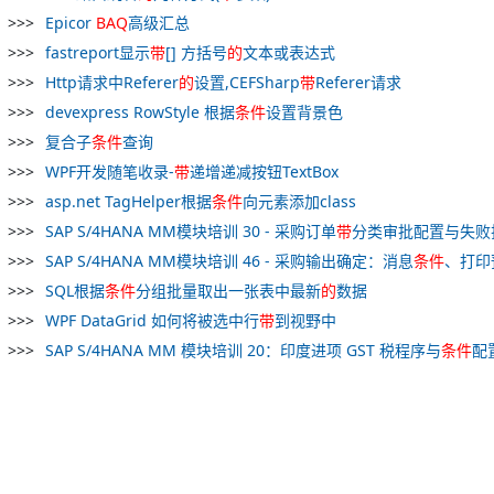
Epicor
BAQ
高级汇总
fastreport显示
带
[] 方括号
的
文本或表达式
Http请求中Referer
的
设置,CEFSharp
带
Referer请求
devexpress RowStyle 根据
条件
设置背景色
复合子
条件
查询
WPF开发随笔收录-
带
递增递减按钮TextBox
asp.net TagHelper根据
条件
向元素添加class
SAP S/4HANA MM模块培训 30 - 采购订单
带
分类审批配置与失败
SAP S/4HANA MM模块培训 46 - 采购输出确定：消息
条件
、打印预
SQL根据
条件
分组批量取出一张表中最新
的
数据
WPF DataGrid 如何将被选中行
带
到视野中
SAP S/4HANA MM 模块培训 20：印度进项 GST 税程序与
条件
配