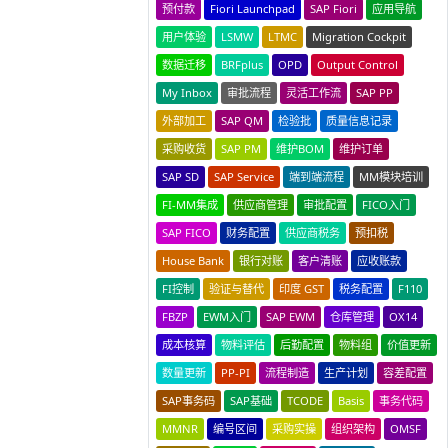
预付款
Fiori Launchpad
SAP Fiori
应用导航
用户体验
LSMW
LTMC
Migration Cockpit
数据迁移
BRFplus
OPD
Output Control
My Inbox
审批流程
灵活工作流
SAP PP
外部加工
SAP QM
检验批
质量信息记录
采购收货
SAP PM
维护BOM
维护订单
SAP SD
SAP Service
端到端流程
MM模块培训
FI-MM集成
供应商管理
审批配置
FICO入门
SAP FICO
财务配置
供应商税务
预扣税
House Bank
银行对账
客户清账
应收账款
FI控制
验证与替代
印度 GST
税务配置
F110
FBZP
EWM入门
SAP EWM
仓库管理
OX14
成本核算
物料评估
后勤配置
物料组
价值更新
数量更新
PP-PI
流程制造
生产计划
容差配置
SAP事务码
SAP基础
TCODE
Basis
事务代码
MMNR
编号区间
采购实操
组织架构
OMSF