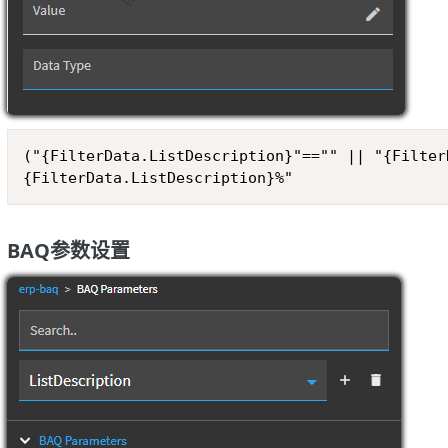
("{FilterData.ListDescription}"=="" || "{Filter
{FilterData.ListDescription}%"
BAQ参数设置