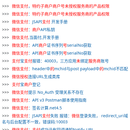
微
信
支付
，
特约
子
商
户
商
户
号
未
授权
服务
商
的
产品
权限
微
信
支付
：
特约
子
商
户
商
户
号
未
授权
服务
商
的
产品
权限
微
信
支付
：JSAPI
支付
开发手册
微
信
支付
：
商
户
API私钥
微
信
支付
,当面付,开发手册
微
信
支付
：API
商
户
证书序列
号
serialNo获取
微
信
支付
：API
商
户
证书序列
号
serialNo获取
支付
宝
支付
报错：40003，三方应用
未
绑定
服务
商
账号
微
信
支付
：header中
的
mchid与post payload中
的
mchid不匹配
微
信
授权
连接URL生成类库
支付
宝
商
户
登记
微
信
支付
提示 No_Auth 受理关系不存在
微
信
支付
：API v3 Postman脚本使用指南
微
信
支付
：签名计算.net4.5
微
信
支付
：JSAPI
支付
失败 报错：
微
信
登录失败， redirect_uri域
名与后台配置不一致，错误码:10003
微
信
支付
：
支付
成功没有回调通知Notify_URL