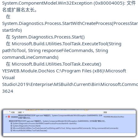
System.ComponentModel.Win32Exception (0x80004005): 文件
名或扩展名太长。
在
System.Diagnostics.Process.StartWithCreateProcess(ProcessStar
startInfo)
在 System.Diagnostics.Process.Start()
在 Microsoft.Build.Utilities.ToolTask.ExecuteTool(String
pathToTool, String responseFileCommands, String
commandLineCommands)
在 Microsoft.Build.Utilities.ToolTask.Execute()
YESWEB.Module.DocNos C:\Program Files (x86)\Microsoft
Visual
Studio\2019\Enterprise\MSBuild\Current\Bin\Microsoft.Common
3624