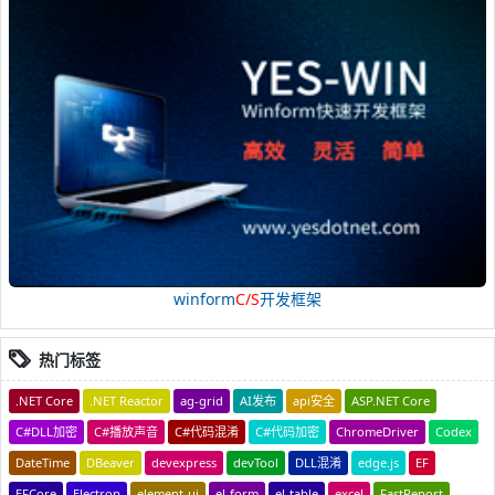
winform
C/S
开发框架
热门标签
.NET Core
.NET Reactor
ag-grid
AI发布
api安全
ASP.NET Core
C#DLL加密
C#播放声音
C#代码混淆
C#代码加密
ChromeDriver
Codex
DateTime
DBeaver
devexpress
devTool
DLL混淆
edge.js
EF
EFCore
Electron
element-ui
el-form
el-table
excel
FastReport