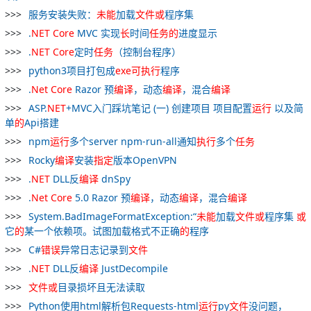
服务安装失败：
未能
加载
文件
或
程序集
.
NET
Core
MVC 实现
长
时间
任务
的
进度显示
.
NET
Core
定时
任务
（控制台程序）
python3项目打包成
exe
可
执行
程序
.
Net
Core
Razor 预
编译
，动态
编译
，混合
编译
ASP.
NET
+MVC入门踩坑笔记 (一) 创建项目 项目配置
运行
以及简
单
的
Api搭建
npm
运行
多个server npm-run-all通知
执行
多个
任务
Rocky
编译
安装
指定
版本OpenVPN
.
NET
DLL反
编译
dnSpy
.
Net
Core
5.0 Razor 预
编译
，动态
编译
，混合
编译
System.BadImageFormatException:“
未能
加载
文件
或
程序集
或
它
的
某一个依赖项。试图加载格式不正确
的
程序
C#
错误
异常日志记录到
文件
.
NET
DLL反
编译
JustDecompile
文件
或
目录损坏且无法读取
Python使用html解析包Requests-html
运行
py
文件
没问题，