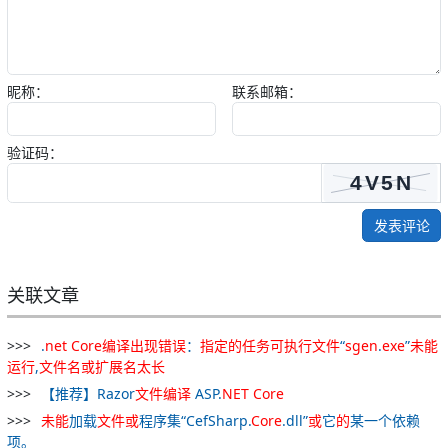
昵称：
联系邮箱：
验证码：
发表评论
关联文章
.
net
Core
编译
出现
错误
：
指定
的
任务
可
执行
文件
“
sgen
.
exe
”
未能
运行
,
文件名
或
扩展名
太
长
【推荐】Razor
文件
编译
ASP.
NET
Core
未能
加载
文件
或
程序集“CefSharp.
Core
.dll”
或
它
的
某一个依赖
项。