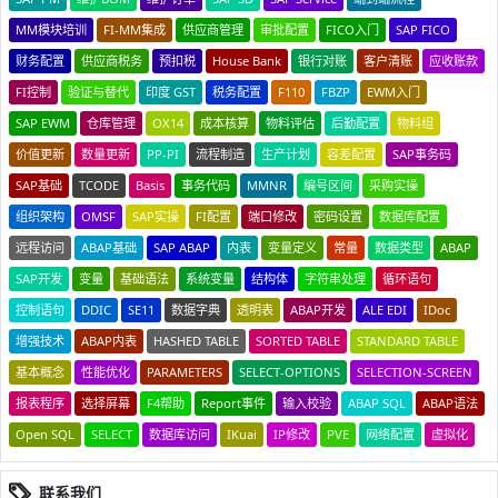
MM模块培训
FI-MM集成
供应商管理
审批配置
FICO入门
SAP FICO
财务配置
供应商税务
预扣税
House Bank
银行对账
客户清账
应收账款
FI控制
验证与替代
印度 GST
税务配置
F110
FBZP
EWM入门
SAP EWM
仓库管理
OX14
成本核算
物料评估
后勤配置
物料组
价值更新
数量更新
PP-PI
流程制造
生产计划
容差配置
SAP事务码
SAP基础
TCODE
Basis
事务代码
MMNR
编号区间
采购实操
组织架构
OMSF
SAP实操
FI配置
端口修改
密码设置
数据库配置
远程访问
ABAP基础
SAP ABAP
内表
变量定义
常量
数据类型
ABAP
SAP开发
变量
基础语法
系统变量
结构体
字符串处理
循环语句
控制语句
DDIC
SE11
数据字典
透明表
ABAP开发
ALE EDI
IDoc
增强技术
ABAP内表
HASHED TABLE
SORTED TABLE
STANDARD TABLE
基本概念
性能优化
PARAMETERS
SELECT-OPTIONS
SELECTION-SCREEN
报表程序
选择屏幕
F4帮助
Report事件
输入校验
ABAP SQL
ABAP语法
Open SQL
SELECT
数据库访问
IKuai
IP修改
PVE
网络配置
虚拟化
联系我们