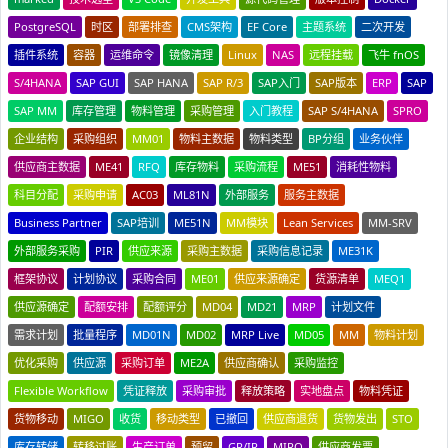
PostgreSQL
时区
部署排查
CMS架构
EF Core
主题系统
二次开发
插件系统
容器
运维命令
镜像清理
Linux
NAS
远程挂载
飞牛 fnOS
S/4HANA
SAP GUI
SAP HANA
SAP R/3
SAP入门
SAP版本
ERP
SAP
SAP MM
库存管理
物料管理
采购管理
入门教程
SAP S/4HANA
SPRO
企业结构
采购组织
MM01
物料主数据
物料类型
BP分组
业务伙伴
供应商主数据
ME41
RFQ
库存物料
采购流程
ME51
消耗性物料
科目分配
采购申请
AC03
ML81N
外部服务
服务主数据
Business Partner
SAP培训
ME51N
MM模块
Lean Services
MM-SRV
外部服务采购
PIR
供应来源
采购主数据
采购信息记录
ME31K
框架协议
计划协议
采购合同
ME01
供应来源确定
货源清单
MEQ1
供应源确定
配额安排
配额评分
MD04
MD21
MRP
计划文件
需求计划
批量程序
MD01N
MD02
MRP Live
MD05
MM
物料计划
优化采购
供应源
采购订单
ME2A
供应商确认
采购监控
Flexible Workflow
凭证释放
采购审批
释放策略
实地盘点
物料凭证
货物移动
MIGO
收货
移动类型
已撤回
供应商退货
货物发出
STO
库存转储
转移过账
生产订单
预留
GR/IR
MIRO
供应商发票