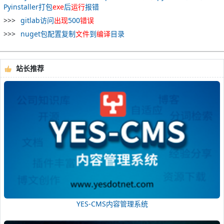
Pyinstaller打包
exe
后
运行
报错
gitlab访问
出现
500
错误
nuget包配置复制
文件
到
编译
目录
站长推荐
YES-CMS内容管理系统