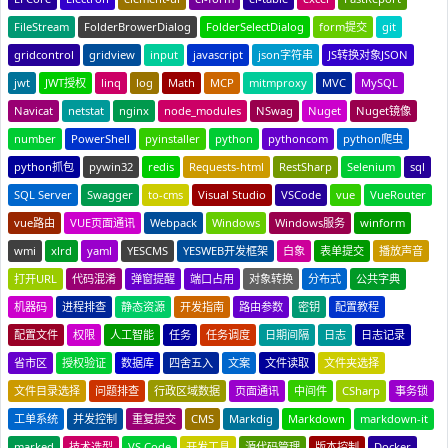
FileStream
FolderBrowerDialog
FolderSelectDialog
form提交
git
gridcontrol
gridview
input
javascript
json字符串
JS转换对象JSON
jwt
JWT授权
linq
log
Math
MCP
mitmproxy
MVC
MySQL
Navicat
netstat
nginx
node_modules
NSwag
Nuget
Nuget镜像
number
PowerShell
pyinstaller
python
pythoncom
python爬虫
python抓包
pywin32
redis
Requests-html
RestSharp
Selenium
sql
SQL Server
Swagger
to-cms
Visual Studio
VSCode
vue
VueRouter
vue路由
VUE页面通讯
Webpack
Windows
Windows服务
winform
wmi
xlrd
yaml
YESCMS
YESWEB开发框架
白象
表单提交
播放声音
打开URL
代码混淆
弹窗提醒
端口占用
对象转换
分布式
公共字典
机器码
进程排查
静态资源
开发指南
路由参数
密钥
配置教程
配置文件
权限
人工智能
任务
任务调度
日期间隔
日志
日志记录
省市区
授权验证
数据库
四舍五入
文案
文件读取
文件夹选择
文件目录选择
问题排查
行政区域数据
页面通讯
中间件
CSharp
事务锁
工单系统
并发控制
重复提交
CMS
Markdig
Markdown
markdown-it
marked
技术选型
VS Code
开发工具
源代码管理
版本控制
Docker