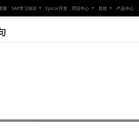
发框架
SAP学习培训
Epicor开发
项目中心
其他
产品中心
句