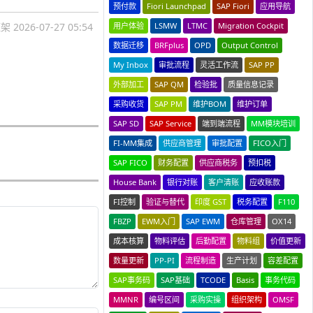
预付款
Fiori Launchpad
SAP Fiori
应用导航
用户体验
LSMW
LTMC
Migration Cockpit
框架
2026-07-27 05:54
数据迁移
BRFplus
OPD
Output Control
My Inbox
审批流程
灵活工作流
SAP PP
外部加工
SAP QM
检验批
质量信息记录
采购收货
SAP PM
维护BOM
维护订单
SAP SD
SAP Service
端到端流程
MM模块培训
FI-MM集成
供应商管理
审批配置
FICO入门
SAP FICO
财务配置
供应商税务
预扣税
House Bank
银行对账
客户清账
应收账款
FI控制
验证与替代
印度 GST
税务配置
F110
FBZP
EWM入门
SAP EWM
仓库管理
OX14
成本核算
物料评估
后勤配置
物料组
价值更新
数量更新
PP-PI
流程制造
生产计划
容差配置
SAP事务码
SAP基础
TCODE
Basis
事务代码
MMNR
编号区间
采购实操
组织架构
OMSF