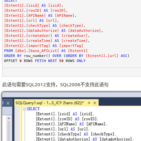
SELECT
[
Extent1
]
.
[
isid
]
AS
[
isid
]
[
Extent1
]
.
[
rowID
]
AS
[
rowID
]
[
Extent1
]
.
[
APIName
]
AS
[
APIName
]
[
Extent1
]
.
[
url
]
AS
[
url
]
[
Extent1
]
.
[
checkType
]
AS
[
checkType
]
[
Extent1
]
.
[
dataAuthorize
]
AS
[
dataAuthorize
]
[
Extent1
]
.
[
createUser
]
AS
[
createUser
]
[
Extent1
]
.
[
createTime
]
AS
[
createTime
]
[
Extent1
]
.
[
importTag
]
AS
[
importTag
]
FROM
[
dbo
]
.
[
base_APIList
]
AS
[
Extent1
]
ORDER
BY
 row_number() 
OVER
 (
ORDER
BY
[
Extent1
]
.
[
url
]
ASC
)

OFFSET 
0
 ROWS 
FETCH
NEXT
50
 ROWS 
ONLY
此语句需要
SQL2012
支持，
SQL2008
不支持此语句