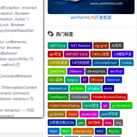
winform
C/S
开发框架
热门标签
.NET Core
.NET Reactor
ag-grid
AI发布
api安全
ASP.NET Core
C#DLL加密
C#播放声音
C#代码混淆
C#代码加密
ChromeDriver
Codex
DateTime
DBeaver
devexpress
devTool
DLL混淆
edge.js
EF
EFCore
Electron
element-ui
el-form
el-table
excel
FastReport
FileStream
FolderBrowerDialog
FolderSelectDialog
form提交
git
gridcontrol
gridview
input
javascript
json字符串
JS转换对象JSON
jwt
JWT授权
linq
log
Math
MCP
mitmproxy
MVC
MySQL