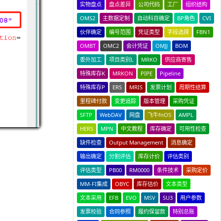
实物盘点
盘点差异
公司代码
工厂
组织结构
OMS2
主数据定制
自动科目确定
BP角色
CVI
伙伴确定
编号范围
凭证类型
字段选择
FBN1
OMBT
OMC2
会计凭证
OMJJ
BOM
委外加工
项目类别L
MRKO
供应商寄售
特殊库存K
MRKON
PIPE
Pipeline
特殊库存P
ERS
MRIS
发票计划
周期性结算
里程碑付款
变更追踪
版本管理
采购凭证
SFTP
WebDAV
网盘
飞牛fnOS
AMPL
HERS
MPN
中文教程
库存确定
可用性检查
缺件检查
Output Management
消息确定
输出确定
分割评估
库存计价
评估类别
评估类型
PB00
RM0000
条件技术
采购定价
MM-FI集成
OBYC
库存估价
文本类型
文本采用
EFB
EVO
MSV
SU3
用户参数
发票校验
合同参照
履约保留款
特别总账