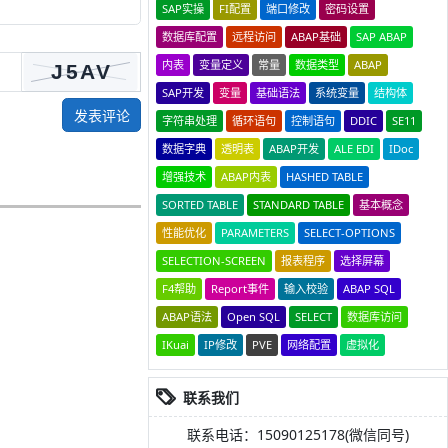
SAP实操
FI配置
端口修改
密码设置
数据库配置
远程访问
ABAP基础
SAP ABAP
内表
变量定义
常量
数据类型
ABAP
SAP开发
变量
基础语法
系统变量
结构体
发表评论
字符串处理
循环语句
控制语句
DDIC
SE11
数据字典
透明表
ABAP开发
ALE EDI
IDoc
增强技术
ABAP内表
HASHED TABLE
SORTED TABLE
STANDARD TABLE
基本概念
性能优化
PARAMETERS
SELECT-OPTIONS
SELECTION-SCREEN
报表程序
选择屏幕
F4帮助
Report事件
输入校验
ABAP SQL
ABAP语法
Open SQL
SELECT
数据库访问
IKuai
IP修改
PVE
网络配置
虚拟化
联系我们
联系电话：15090125178(微信同号)