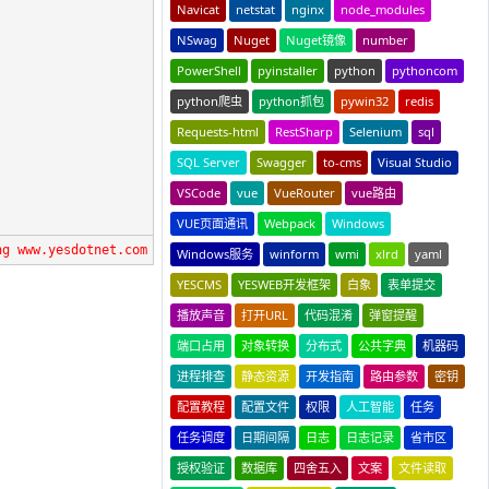
Navicat
netstat
nginx
node_modules
NSwag
Nuget
Nuget镜像
number
PowerShell
pyinstaller
python
pythoncom
python爬虫
python抓包
pywin32
redis
Requests-html
RestSharp
Selenium
sql
SQL Server
Swagger
to-cms
Visual Studio
VSCode
vue
VueRouter
vue路由
VUE页面通讯
Webpack
Windows
ng www.yesdotnet.com
Windows服务
winform
wmi
xlrd
yaml
YESCMS
YESWEB开发框架
白象
表单提交
播放声音
打开URL
代码混淆
弹窗提醒
端口占用
对象转换
分布式
公共字典
机器码
进程排查
静态资源
开发指南
路由参数
密钥
配置教程
配置文件
权限
人工智能
任务
任务调度
日期间隔
日志
日志记录
省市区
授权验证
数据库
四舍五入
文案
文件读取