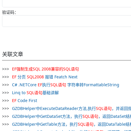
验证码：
关联文章
EF
强制
生成
SQL
2008
兼容
的
SQL
语句
EF
分页
SQL
2008
报错 Featch Next
C# .NETCore
EF
执行
SQL
语句
字符串转FormattableString
Linq to
SQL
语句
基础讲解
EF
Code First
GZDBHelper中ExecuteDataReader方法,执行
SQL
语句
，并返回
GZDBHelper中GetDataSet方法，执行
SQL
语句
，返回DataSet结
GZDBHelper中GetTable方法，执行
SQL
语句
，返回DataTable结