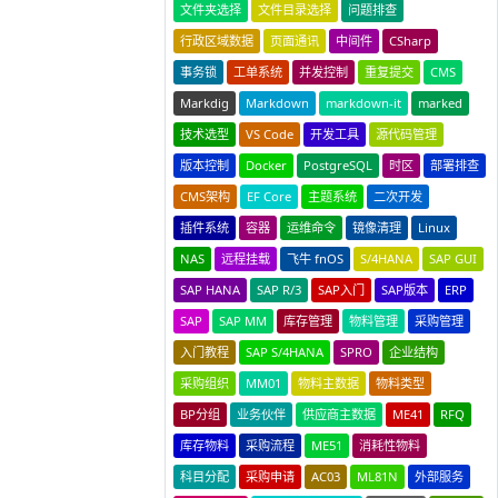
文件夹选择
文件目录选择
问题排查
行政区域数据
页面通讯
中间件
CSharp
事务锁
工单系统
并发控制
重复提交
CMS
Markdig
Markdown
markdown-it
marked
技术选型
VS Code
开发工具
源代码管理
版本控制
Docker
PostgreSQL
时区
部署排查
CMS架构
EF Core
主题系统
二次开发
插件系统
容器
运维命令
镜像清理
Linux
NAS
远程挂载
飞牛 fnOS
S/4HANA
SAP GUI
SAP HANA
SAP R/3
SAP入门
SAP版本
ERP
SAP
SAP MM
库存管理
物料管理
采购管理
入门教程
SAP S/4HANA
SPRO
企业结构
采购组织
MM01
物料主数据
物料类型
BP分组
业务伙伴
供应商主数据
ME41
RFQ
库存物料
采购流程
ME51
消耗性物料
科目分配
采购申请
AC03
ML81N
外部服务