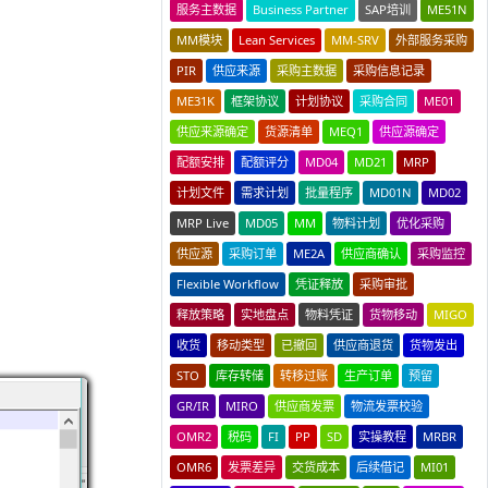
服务主数据
Business Partner
SAP培训
ME51N
MM模块
Lean Services
MM-SRV
外部服务采购
PIR
供应来源
采购主数据
采购信息记录
ME31K
框架协议
计划协议
采购合同
ME01
供应来源确定
货源清单
MEQ1
供应源确定
配额安排
配额评分
MD04
MD21
MRP
计划文件
需求计划
批量程序
MD01N
MD02
MRP Live
MD05
MM
物料计划
优化采购
供应源
采购订单
ME2A
供应商确认
采购监控
Flexible Workflow
凭证释放
采购审批
释放策略
实地盘点
物料凭证
货物移动
MIGO
收货
移动类型
已撤回
供应商退货
货物发出
STO
库存转储
转移过账
生产订单
预留
GR/IR
MIRO
供应商发票
物流发票校验
OMR2
税码
FI
PP
SD
实操教程
MRBR
OMR6
发票差异
交货成本
后续借记
MI01