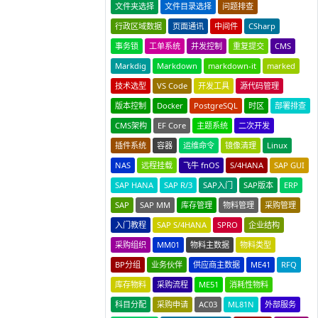
文件夹选择
文件目录选择
问题排查
行政区域数据
页面通讯
中间件
CSharp
事务锁
工单系统
并发控制
重复提交
CMS
Markdig
Markdown
markdown-it
marked
技术选型
VS Code
开发工具
源代码管理
版本控制
Docker
PostgreSQL
时区
部署排查
CMS架构
EF Core
主题系统
二次开发
插件系统
容器
运维命令
镜像清理
Linux
NAS
远程挂载
飞牛 fnOS
S/4HANA
SAP GUI
SAP HANA
SAP R/3
SAP入门
SAP版本
ERP
SAP
SAP MM
库存管理
物料管理
采购管理
入门教程
SAP S/4HANA
SPRO
企业结构
采购组织
MM01
物料主数据
物料类型
BP分组
业务伙伴
供应商主数据
ME41
RFQ
库存物料
采购流程
ME51
消耗性物料
科目分配
采购申请
AC03
ML81N
外部服务