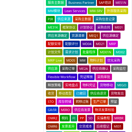
服务主数据
Business Partner
SAP培训
ME51N
MM模块
Lean Services
MM-SRV
外部服务采购
PIR
供应来源
采购主数据
采购信息记录
ME31K
框架协议
计划协议
采购合同
ME01
供应来源确定
货源清单
MEQ1
供应源确定
配额安排
配额评分
MD04
MD21
MRP
计划文件
需求计划
批量程序
MD01N
MD02
MRP Live
MD05
MM
物料计划
优化采购
供应源
采购订单
ME2A
供应商确认
采购监控
Flexible Workflow
凭证释放
采购审批
释放策略
实地盘点
物料凭证
货物移动
MIGO
收货
移动类型
已撤回
供应商退货
货物发出
STO
库存转储
转移过账
生产订单
预留
GR/IR
MIRO
供应商发票
物流发票校验
OMR2
税码
FI
PP
SD
实操教程
MRBR
OMR6
发票差异
交货成本
后续借记
MI01