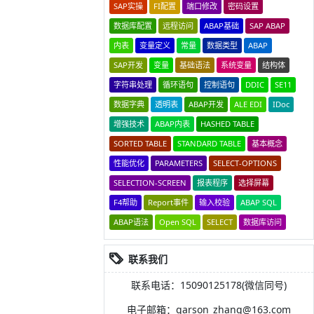
SAP实操
FI配置
端口修改
密码设置
数据库配置
远程访问
ABAP基础
SAP ABAP
内表
变量定义
常量
数据类型
ABAP
SAP开发
变量
基础语法
系统变量
结构体
字符串处理
循环语句
控制语句
DDIC
SE11
数据字典
透明表
ABAP开发
ALE EDI
IDoc
增强技术
ABAP内表
HASHED TABLE
SORTED TABLE
STANDARD TABLE
基本概念
性能优化
PARAMETERS
SELECT-OPTIONS
SELECTION-SCREEN
报表程序
选择屏幕
F4帮助
Report事件
输入校验
ABAP SQL
ABAP语法
Open SQL
SELECT
数据库访问
联系我们
联系电话：15090125178(微信同号)
电子邮箱：garson_zhang@163.com