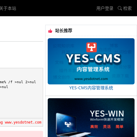
关于本站
用户登录
检索
站长推荐
me% /f >nul 2>nul

YES-CMS内容管理系统
nul

ng www.yesdotnet.com