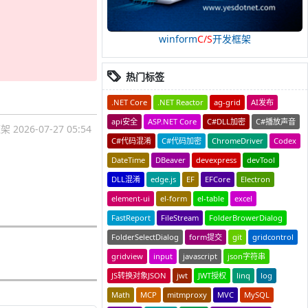
winform
C/S
开发框架
热门标签
.NET Core
.NET Reactor
ag-grid
AI发布
api安全
ASP.NET Core
C#DLL加密
C#播放声音
框架
2026-07-27 05:54
C#代码混淆
C#代码加密
ChromeDriver
Codex
DateTime
DBeaver
devexpress
devTool
DLL混淆
edge.js
EF
EFCore
Electron
element-ui
el-form
el-table
excel
FastReport
FileStream
FolderBrowerDialog
FolderSelectDialog
form提交
git
gridcontrol
gridview
input
javascript
json字符串
JS转换对象JSON
jwt
JWT授权
linq
log
Math
MCP
mitmproxy
MVC
MySQL