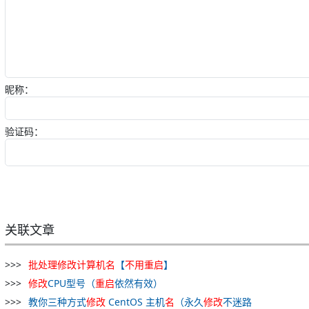
昵称：
验证码：
关联文章
批处理
修改
计算机
名
【
不用
重
启
】
修改
CPU型号（
重
启
依然有效）
教你三种方式
修改
CentOS 主机
名
（永久
修改
不迷路