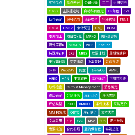
实物盘点
盘点差异
公司代码
工厂
组织结构
OMS2
主数据定制
自动科目确定
BP角色
CVI
伙伴确定
编号范围
凭证类型
字段选择
FBN1
OMBT
OMC2
会计凭证
OMJJ
BOM
委外加工
项目类别L
MRKO
供应商寄售
特殊库存K
MRKON
PIPE
Pipeline
特殊库存P
ERS
MRIS
发票计划
周期性结算
里程碑付款
变更追踪
版本管理
采购凭证
SFTP
WebDAV
网盘
飞牛fnOS
AMPL
HERS
MPN
中文教程
库存确定
可用性检查
缺件检查
Output Management
消息确定
输出确定
分割评估
库存计价
评估类别
评估类型
PB00
RM0000
条件技术
采购定价
MM-FI集成
OBYC
库存估价
文本类型
文本采用
EFB
EVO
MSV
SU3
用户参数
发票校验
合同参照
履约保留款
特别总账