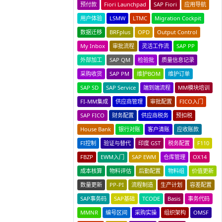
预付款
Fiori Launchpad
SAP Fiori
应用导航
用户体验
LSMW
LTMC
Migration Cockpit
数据迁移
BRFplus
OPD
Output Control
My Inbox
审批流程
灵活工作流
SAP PP
外部加工
SAP QM
检验批
质量信息记录
采购收货
SAP PM
维护BOM
维护订单
SAP SD
SAP Service
端到端流程
MM模块培训
FI-MM集成
供应商管理
审批配置
FICO入门
SAP FICO
财务配置
供应商税务
预扣税
House Bank
银行对账
客户清账
应收账款
FI控制
验证与替代
印度 GST
税务配置
F110
FBZP
EWM入门
SAP EWM
仓库管理
OX14
成本核算
物料评估
后勤配置
物料组
价值更新
数量更新
PP-PI
流程制造
生产计划
容差配置
SAP事务码
SAP基础
TCODE
Basis
事务代码
MMNR
编号区间
采购实操
组织架构
OMSF