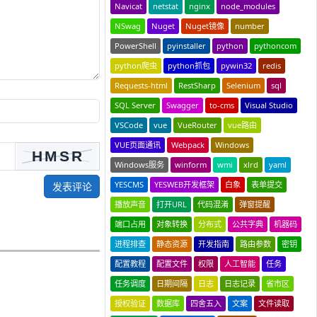
Navicat
netstat
nginx
node_modules
NSwag
Nuget
Nuget镜像
number
PowerShell
pyinstaller
python
pythoncom
python爬虫
python抓包
pywin32
redis
Requests-html
RestSharp
Selenium
sql
SQL Server
Swagger
to-cms
Visual Studio
VSCode
vue
VueRouter
vue路由
VUE页面通讯
Webpack
Windows
Windows服务
winform
wmi
xlrd
yaml
YESCMS
YESWEB开发框架
白象
表单提交
发表评论
播放声音
打开URL
代码混淆
弹窗提醒
端口占用
对象转换
分布式
公共字典
机器码
进程排查
静态资源
开发指南
路由参数
密钥
配置教程
配置文件
权限
人工智能
任务
任务调度
日期间隔
日志
日志记录
省市区
授权验证
数据库
四舍五入
文案
文件读取