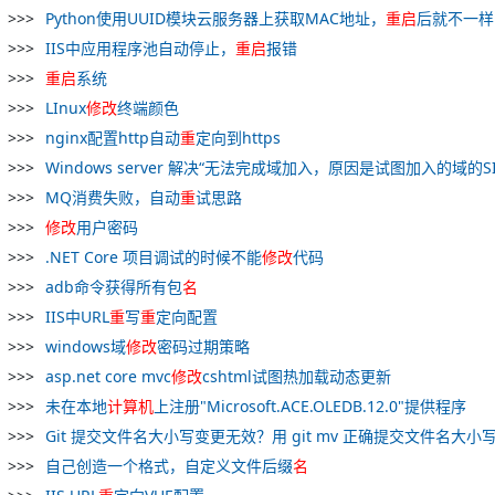
Python使用UUID模块云服务器上获取MAC地址，
重
启
后就不一样
IIS中应用程序池自动停止，
重
启
报错
重
启
系统
LInux
修改
终端颜色
nginx配置http自动
重
定向到https
Windows server 解决“无法完成域加入，原因是试图加入的域的S
MQ消费失败，自动
重
试思路
修改
用户密码
.NET Core 项目调试的时候不能
修改
代码
adb命令获得所有包
名
IIS中URL
重
写
重
定向配置
windows域
修改
密码过期策略
asp.net core mvc
修改
cshtml试图热加载动态更新
未在本地
计算机
上注册"Microsoft.ACE.OLEDB.12.0"提供程序
Git 提交文件名大小写变更无效？用 git mv 正确提交文件名大小
自己创造一个格式，自定义文件后缀
名