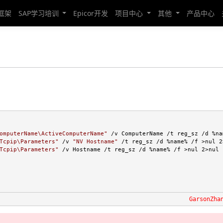
发框架
SAP学习培训
Epicor开发
项目中心
其他
产品中心
omputerName\ActiveComputerName
"
 /v ComputerName /t reg_sz /d %na
Tcpip\Parameters
"
 /v 
"
NV Hostname
"
 /t reg_sz /d %name% /f >nul 2>
Tcpip\Parameters
"
 /v Hostname /t reg_sz /d %name% /f >nul 2>nul

GarsonZha