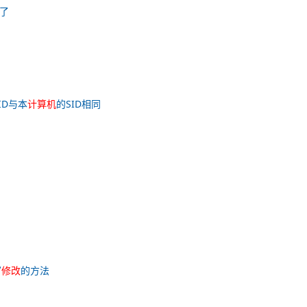
了
ID与本
计算机
的SID相同
写
修改
的方法