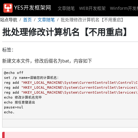
YES开发框架网
文章随笔
WEB开发框架
Winform开
站点导航
首页
文章随笔
批处理修改计算机名【不用重启】
批处理修改计算机名【不用重启】
标签：
新建文本文件，修改后缀名为bat，内容如下
@echo off

set /p name=请输您的计算机名：

reg add 
"
HKEY_LOCAL_MACHINE\System\CurrentControlSet\Control\C
reg add 
"
HKEY_LOCAL_MACHINE\System\CurrentControlSet\Services\
reg add 
"
HKEY_LOCAL_MACHINE\System\CurrentControlSet\Services\
echo 修改计算机名完毕   

echo 按任意键退出

pause>nul

echo.