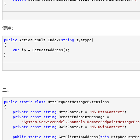
}
使用：
public
 ActionResult Index(
string
 systype)

{

var
 ip = GetHostAddress();

}
二、
public
static
class
 HttpRequestMessageExtensions

{

private
const
string
 HttpContext = 
"
MS_HttpContext
"
;

private
const
string
 RemoteEndpointMessage =

"
System.ServiceModel.Channels.RemoteEndpointMessagePro
private
const
string
 OwinContext = 
"
MS_OwinContext
"
;

public
static
string
 GetClientIpAddress(
this
 HttpRequestMe