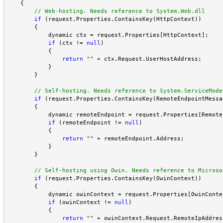
    {

//
 Web-hosting. Needs reference to System.Web.dll
if
 (request.Properties.ContainsKey(HttpContext))

        {

            dynamic ctx = request.Properties[HttpContext];

if
 (ctx != 
null
)

            {

return
""
 + ctx.Request.UserHostAddress;

            }

        }

//
 Self-hosting. Needs reference to System.ServiceMode
if
 (request.Properties.ContainsKey(RemoteEndpointMessag
        {

            dynamic remoteEndpoint = request.Properties[Remote
if
 (remoteEndpoint != 
null
)

            {

return
""
 + remoteEndpoint.Address;

            }

        }

//
 Self-hosting using Owin. Needs reference to Microso
if
 (request.Properties.ContainsKey(OwinContext))

        {

            dynamic owinContext = request.Properties[OwinContex
if
 (owinContext != 
null
)

            {

return
""
 + owinContext.Request.RemoteIpAddress