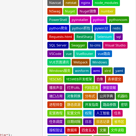
Navicat
netstat
nginx
node_modules
NSwag
Nuget
Nuget镜像
number
PowerShell
pyinstaller
python
pythoncom
python爬虫
python抓包
pywin32
redis
Requests-html
RestSharp
Selenium
sql
SQL Server
Swagger
to-cms
Visual Studio
VSCode
vue
VueRouter
vue路由
VUE页面通讯
Webpack
Windows
Windows服务
winform
wmi
xlrd
yaml
YESCMS
YESWEB开发框架
白象
表单提交
播放声音
打开URL
代码混淆
弹窗提醒
端口占用
对象转换
分布式
公共字典
机器码
进程排查
静态资源
开发指南
路由参数
密钥
配置教程
配置文件
权限
人工智能
任务
任务调度
日期间隔
日志
日志记录
省市区
授权验证
数据库
四舍五入
文案
文件读取
?)$
"
);
