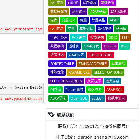
SAP实操
FI配置
端口修改
密码设置
数据库配置
远程访问
ABAP基础
SAP ABAP
内表
变量定义
常量
数据类型
ABAP
SAP开发
变量
基础语法
系统变量
结构体
ng www.yesdotnet.com
字符串处理
循环语句
控制语句
DDIC
SE11
数据字典
透明表
ABAP开发
ALE EDI
IDoc
增强技术
ABAP内表
HASHED TABLE
SORTED TABLE
STANDARD TABLE
基本概念
性能优化
PARAMETERS
SELECT-OPTIONS
SELECTION-SCREEN
报表程序
选择屏幕
ily == System.Net.Sockets.AddressFamily.InterNetwork)?.ToString(
F4帮助
Report事件
输入校验
ABAP SQL
ABAP语法
Open SQL
SELECT
数据库访问
ng www.yesdotnet.com
联系我们
联系电话：15090125178(微信同号)
电子邮箱：garson_zhang@163.com