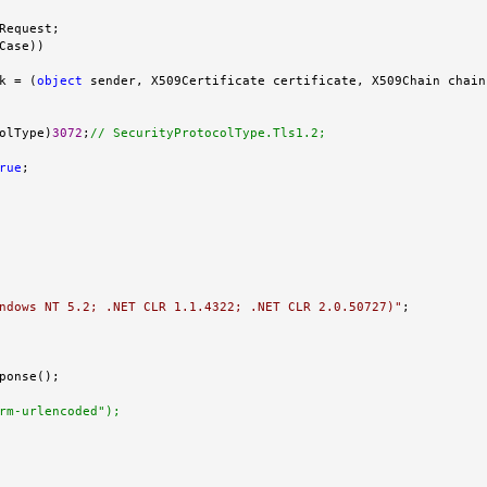
Request;

Case))

k = (
object
 sender, X509Certificate certificate, X509Chain chain
olType)
3072
;
//
 SecurityProtocolType.Tls1.2; 
rue
;

ndows NT 5.2; .NET CLR 1.1.4322; .NET CLR 2.0.50727)
"
;

onse();

rm-urlencoded");