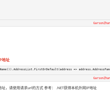
GarsonZha
P地址
Name()).AddressList.FirstOrDefault(address => address.AddressFam
GarsonZha
，请使用请求url的方式 参考： .NET获得本机外网IP地址