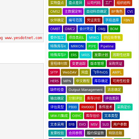
实物盘点
盘点差异
公司代码
工厂
组织结构
OMS2
主数据定制
自动科目确定
BP角色
CVI
伙伴确定
编号范围
凭证类型
字段选择
FBN1
OMBT
OMC2
会计凭证
OMJJ
BOM
委外加工
项目类别L
MRKO
供应商寄售
ng www.yesdotnet.com
特殊库存K
MRKON
PIPE
Pipeline
特殊库存P
ERS
MRIS
发票计划
周期性结算
里程碑付款
变更追踪
版本管理
采购凭证
SFTP
WebDAV
网盘
飞牛fnOS
AMPL
HERS
MPN
中文教程
库存确定
可用性检查
缺件检查
Output Management
消息确定
输出确定
分割评估
库存计价
评估类别
评估类型
PB00
RM0000
条件技术
采购定价
MM-FI集成
OBYC
库存估价
文本类型
文本采用
EFB
EVO
MSV
SU3
用户参数
发票校验
合同参照
履约保留款
特别总账