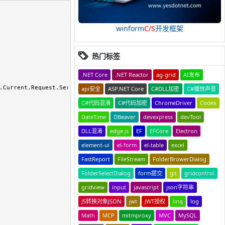
winform
C/S
开发框架
热门标签
.NET Core
.NET Reactor
ag-grid
AI发布
.Current.Request.ServerVariables == 
null
)

api安全
ASP.NET Core
C#DLL加密
C#播放声音
C#代码混淆
C#代码加密
ChromeDriver
Codex
DateTime
DBeaver
devexpress
devTool
DLL混淆
edge.js
EF
EFCore
Electron
element-ui
el-form
el-table
excel
FastReport
FileStream
FolderBrowerDialog
FolderSelectDialog
form提交
git
gridcontrol
gridview
input
javascript
json字符串
JS转换对象JSON
jwt
JWT授权
linq
log
Math
MCP
mitmproxy
MVC
MySQL