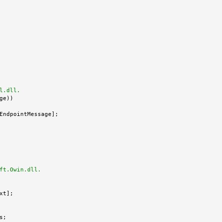
l.dll. 
e))

EndpointMessage];

ft.Owin.dll. 
t];

;
