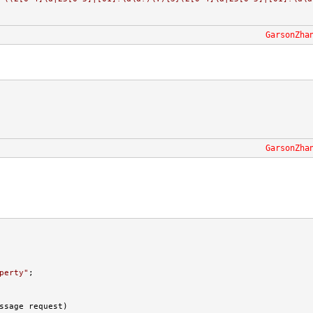
GarsonZha
GarsonZha
perty
"
;

ssage request)
