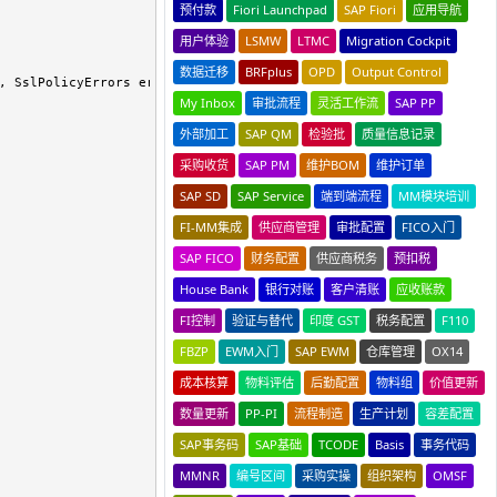
预付款
Fiori Launchpad
SAP Fiori
应用导航
用户体验
LSMW
LTMC
Migration Cockpit
数据迁移
BRFplus
OPD
Output Control
, SslPolicyErrors errors) => 
true
;

My Inbox
审批流程
灵活工作流
SAP PP
外部加工
SAP QM
检验批
质量信息记录
采购收货
SAP PM
维护BOM
维护订单
SAP SD
SAP Service
端到端流程
MM模块培训
FI-MM集成
供应商管理
审批配置
FICO入门
SAP FICO
财务配置
供应商税务
预扣税
House Bank
银行对账
客户清账
应收账款
FI控制
验证与替代
印度 GST
税务配置
F110
FBZP
EWM入门
SAP EWM
仓库管理
OX14
成本核算
物料评估
后勤配置
物料组
价值更新
数量更新
PP-PI
流程制造
生产计划
容差配置
SAP事务码
SAP基础
TCODE
Basis
事务代码
MMNR
编号区间
采购实操
组织架构
OMSF