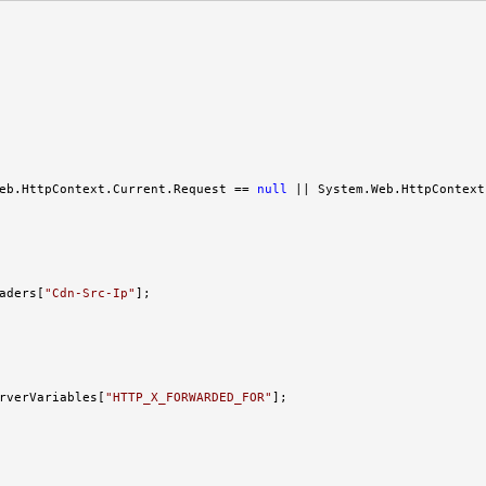
eb.HttpContext.Current.Request == 
null
 || System.Web.HttpContext
aders[
"
Cdn-Src-Ip
"
];

rverVariables[
"
HTTP_X_FORWARDED_FOR
"
];
