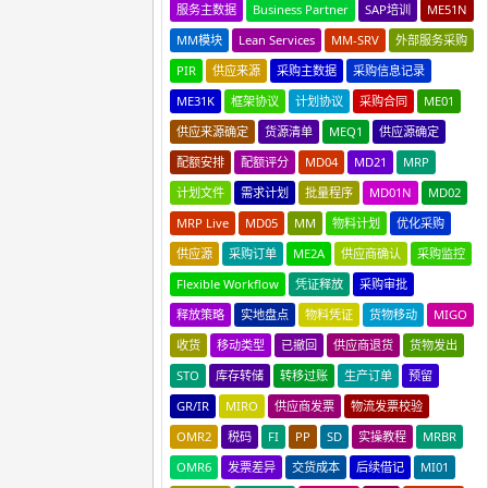
服务主数据
Business Partner
SAP培训
ME51N
MM模块
Lean Services
MM-SRV
外部服务采购
PIR
供应来源
采购主数据
采购信息记录
ME31K
框架协议
计划协议
采购合同
ME01
供应来源确定
货源清单
MEQ1
供应源确定
配额安排
配额评分
MD04
MD21
MRP
计划文件
需求计划
批量程序
MD01N
MD02
MRP Live
MD05
MM
物料计划
优化采购
供应源
采购订单
ME2A
供应商确认
采购监控
Flexible Workflow
凭证释放
采购审批
释放策略
实地盘点
物料凭证
货物移动
MIGO
收货
移动类型
已撤回
供应商退货
货物发出
STO
库存转储
转移过账
生产订单
预留
GR/IR
MIRO
供应商发票
物流发票校验
OMR2
税码
FI
PP
SD
实操教程
MRBR
OMR6
发票差异
交货成本
后续借记
MI01