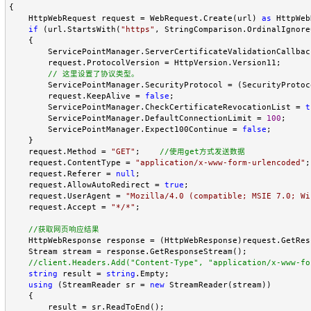
{

    HttpWebRequest request = WebRequest.Create(url) 
as
 HttpWeb
if
 (url.StartsWith(
"
https
"
, StringComparison.OrdinalIgnore
    {

        ServicePointManager.ServerCertificateValidationCallbac
        request.ProtocolVersion = HttpVersion.Version11;

//
 这里设置了协议类型。
        ServicePointManager.SecurityProtocol = (SecurityProtoc
        request.KeepAlive = 
false
;

        ServicePointManager.CheckCertificateRevocationList = 
t
        ServicePointManager.DefaultConnectionLimit = 
100
;

        ServicePointManager.Expect100Continue = 
false
;

    }

    request.Method = 
"
GET
"
;    
//
使用get方式发送数据
    request.ContentType = 
"
application/x-www-form-urlencoded
"
;

    request.Referer = 
null
;

    request.AllowAutoRedirect = 
true
;

    request.UserAgent = 
"
Mozilla/4.0 (compatible; MSIE 7.0; Wi
    request.Accept = 
"
*/*
"
;

//
获取网页响应结果
    HttpWebResponse response = (HttpWebResponse)request.GetResp
    Stream stream = response.GetResponseStream();

//
client.Headers.Add("Content-Type", "application/x-www-fo
string
 result = 
string
.Empty;

using
 (StreamReader sr = 
new
 StreamReader(stream))

    {

        result = sr.ReadToEnd();
