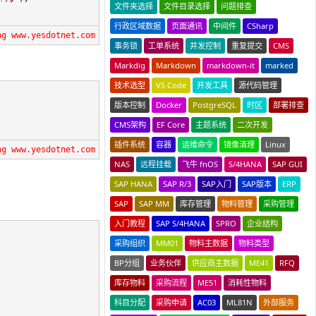
文件夹选择
文件目录选择
问题排查
行政区域数据
页面通讯
中间件
CSharp
ng www.yesdotnet.com
事务锁
工单系统
并发控制
重复提交
CMS
Markdig
Markdown
markdown-it
marked
技术选型
VS Code
开发工具
源代码管理
版本控制
Docker
PostgreSQL
时区
部署排查
CMS架构
EF Core
主题系统
二次开发
插件系统
容器
运维命令
镜像清理
Linux
ng www.yesdotnet.com
NAS
远程挂载
飞牛 fnOS
S/4HANA
SAP GUI
SAP HANA
SAP R/3
SAP入门
SAP版本
ERP
SAP
SAP MM
库存管理
物料管理
采购管理
入门教程
SAP S/4HANA
SPRO
企业结构
采购组织
MM01
物料主数据
物料类型
BP分组
业务伙伴
供应商主数据
ME41
RFQ
库存物料
采购流程
ME51
消耗性物料
科目分配
采购申请
AC03
ML81N
外部服务