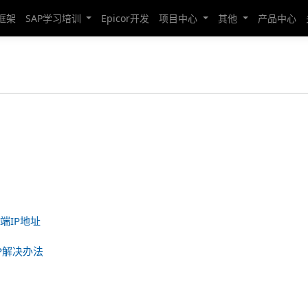
发框架
SAP学习培训
Epicor开发
项目中心
其他
产品中心
端IP地址
IP解决办法