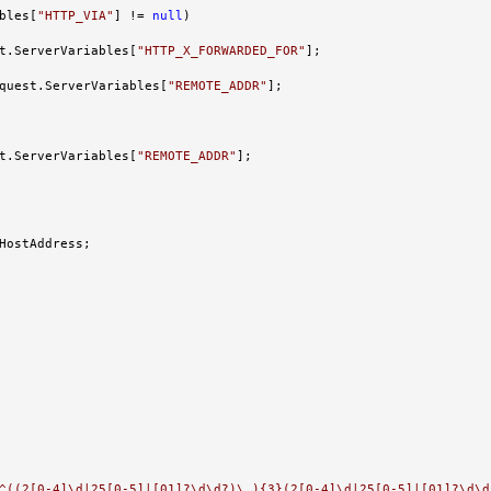
bles[
"
HTTP_VIA
"
] != 
null
)

t.ServerVariables[
"
HTTP_X_FORWARDED_FOR
"
];

quest.ServerVariables[
"
REMOTE_ADDR
"
];

t.ServerVariables[
"
REMOTE_ADDR
"
];

HostAddress;

^((2[0-4]\d|25[0-5]|[01]?\d\d?)\.){3}(2[0-4]\d|25[0-5]|[01]?\d\d