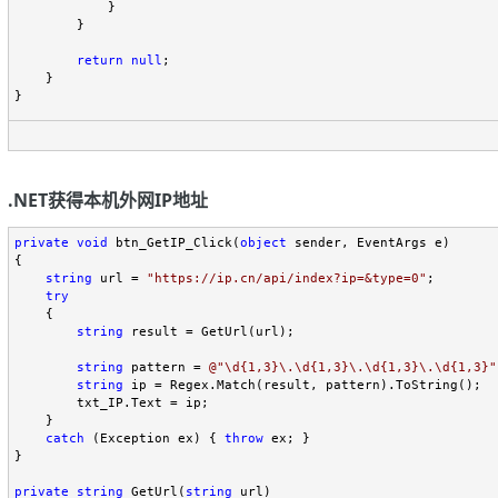
            }

        }

return
null
;

    }

}
.NET获得本机外网IP地址
private
void
 btn_GetIP_Click(
object
 sender, EventArgs e)

{

string
 url = 
"
https://ip.cn/api/index?ip=&type=0
"
;

try
    {

string
 result = GetUrl(url);

string
 pattern = 
@"
\d{1,3}\.\d{1,3}\.\d{1,3}\.\d{1,3}
"
string
 ip = Regex.Match(result, pattern).ToString();

        txt_IP.Text = ip;

    }

catch
 (Exception ex) { 
throw
 ex; }

}

private
string
 GetUrl(
string
 url)
