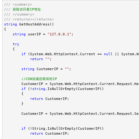
///
<summary>
///
///
</summary>
///
<returns></returns>
string
 GetHostAddress()

{

string
 userIP = 
"
127.0.0.1
"
;

try
    {

if
 (System.Web.HttpContext.Current == 
null
 || System.W
return
""
;

string
 CustomerIP = 
""
;

//
CDN加速后取到的IP 
        CustomerIP = System.Web.HttpContext.Current.Request.He
if
 (!
string
.IsNullOrEmpty(CustomerIP))

        {

return
 CustomerIP;

        }

        CustomerIP = System.Web.HttpContext.Current.Request.Se
if
 (!String.IsNullOrEmpty(CustomerIP))

return
 CustomerIP;
