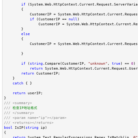
if
 (System.Web.HttpContext.Current.Request.ServerVaria
        {

            CustomerIP = System.Web.HttpContext.Current.Reques
if
 (CustomerIP == 
null
)

                CustomerIP = System.Web.HttpContext.Current.Re
        }

else
        {

            CustomerIP = System.Web.HttpContext.Current.Reques
        }

if
 (
string
.Compare(CustomerIP, 
"
unknown
"
, 
true
) == 
0
)

return
 System.Web.HttpContext.Current.Request.User
return
 CustomerIP;

    }

catch
 { }

return
 userIP;

///
<summary>
///
///
</summary>
///
<param name="ip"></param>
///
<returns></returns>
bool
 IsIP(
string
 ip)

{

return
 System.Text.RegularExpressions.Regex.IsMatch(ip, 
@"