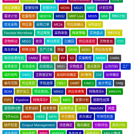
供应源确定
配额安排
配额评分
MD04
MD21
MRP
计划文件
需求计划
批量程序
MD01N
MD02
MRP Live
MD05
MM
物料计划
优化采购
供应源
采购订单
ME2A
供应商确认
采购监控
Flexible Workflow
凭证释放
采购审批
释放策略
实地盘点
物料凭证
货物移动
MIGO
收货
移动类型
已撤回
供应商退货
货物发出
STO
库存转储
转移过账
生产订单
预留
GR/IR
MIRO
供应商发票
物流发票校验
OMR2
税码
FI
PP
SD
实操教程
MRBR
OMR6
发票差异
交货成本
后续借记
MI01
实物盘点
盘点差异
公司代码
工厂
组织结构
OMS2
主数据定制
自动科目确定
BP角色
CVI
伙伴确定
编号范围
凭证类型
字段选择
FBN1
OMBT
OMC2
会计凭证
OMJJ
BOM
委外加工
项目类别L
MRKO
供应商寄售
特殊库存K
MRKON
PIPE
Pipeline
特殊库存P
ERS
MRIS
发票计划
周期性结算
里程碑付款
变更追踪
版本管理
采购凭证
SFTP
WebDAV
网盘
飞牛fnOS
AMPL
HERS
MPN
中文教程
库存确定
可用性检查
缺件检查
Output Management
消息确定
输出确定
分割评估
库存计价
评估类别
评估类型
PB00
RM0000
条件技术
采购定价
MM-FI集成