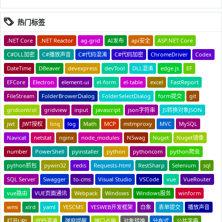
热门标签
.NET Core
.NET Reactor
ag-grid
AI发布
api安全
ASP.NET Core
C#DLL加密
C#播放声音
C#代码混淆
C#代码加密
ChromeDriver
Codex
DateTime
DBeaver
devexpress
devTool
DLL混淆
edge.js
EF
EFCore
Electron
element-ui
el-form
el-table
excel
FastReport
FileStream
FolderBrowerDialog
FolderSelectDialog
form提交
git
gridcontrol
gridview
input
javascript
json字符串
JS转换对象JSON
jwt
JWT授权
linq
log
Math
MCP
mitmproxy
MVC
MySQL
Navicat
netstat
nginx
node_modules
NSwag
Nuget
Nuget镜像
number
PowerShell
pyinstaller
python
pythoncom
python爬虫
python抓包
pywin32
redis
Requests-html
RestSharp
Selenium
sql
SQL Server
Swagger
to-cms
Visual Studio
VSCode
vue
VueRouter
vue路由
VUE页面通讯
Webpack
Windows
Windows服务
winform
wmi
xlrd
yaml
YESCMS
YESWEB开发框架
白象
表单提交
播放声音
打开URL
代码混淆
弹窗提醒
端口占用
对象转换
分布式
公共字典