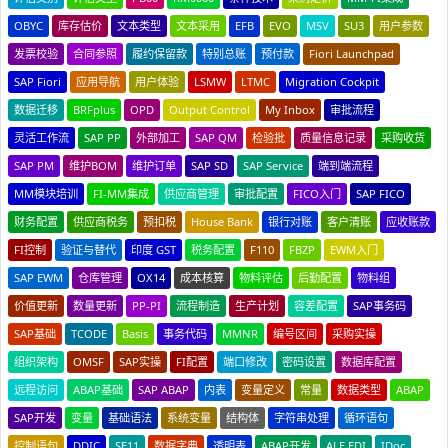
OBYC
库存估价
文本类型
文本采用
EFB
EVO
MSV
SU3
用户参数
发票校验
合同参照
履约保留款
特别总账
预付款
Fiori Launchpad
SAP Fiori
应用导航
用户体验
LSMW
LTMC
Migration Cockpit
数据迁移
BRFplus
OPD
Output Control
My Inbox
审批流程
灵活工作流
SAP PP
外部加工
SAP QM
检验批
质量信息记录
采购收货
SAP PM
维护BOM
维护订单
SAP SD
SAP Service
端到端流程
MM模块培训
FI-MM集成
供应商管理
审批配置
FICO入门
SAP FICO
财务配置
供应商税务
预扣税
House Bank
银行对账
客户清账
应收账款
FI控制
验证与替代
印度 GST
税务配置
F110
FBZP
EWM入门
SAP EWM
仓库管理
OX14
成本核算
物料评估
后勤配置
物料组
价值更新
数量更新
PP-PI
流程制造
生产计划
容差配置
SAP事务码
SAP基础
TCODE
Basis
事务代码
MMNR
编号区间
采购实操
组织架构
OMSF
SAP实操
FI配置
端口修改
密码设置
数据库配置
远程访问
ABAP基础
SAP ABAP
内表
变量定义
常量
数据类型
ABAP
SAP开发
变量
基础语法
系统变量
结构体
字符串处理
循环语句
控制语句
DDIC
SE11
数据字典
透明表
ABAP开发
ALE EDI
IDoc