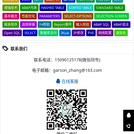
增强技术
ABAP内表
HASHED TABLE
SORTED TABLE
STANDARD TABLE
基本概念
性能优化
PARAMETERS
SELECT-OPTIONS
SELECTION-SCREEN
报表程序
选择屏幕
F4帮助
Report事件
输入校验
ABAP SQL
ABAP语法
Open SQL
SELECT
数据库访问
IKuai
IP修改
PVE
网络配置
虚拟化
联系我们
联系电话：15090125178(微信同号)
电子邮箱：garson_zhang@163.com
在线客服
微信二维码