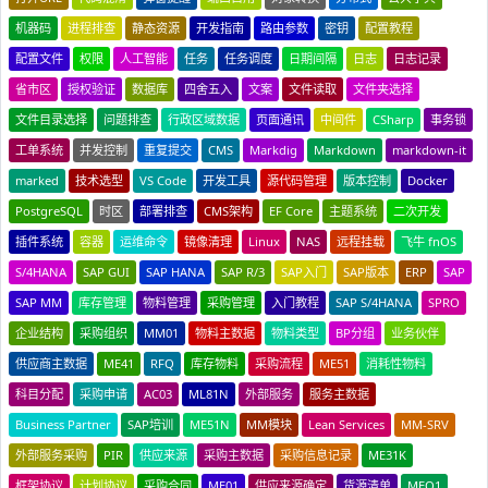
机器码
进程排查
静态资源
开发指南
路由参数
密钥
配置教程
配置文件
权限
人工智能
任务
任务调度
日期间隔
日志
日志记录
省市区
授权验证
数据库
四舍五入
文案
文件读取
文件夹选择
文件目录选择
问题排查
行政区域数据
页面通讯
中间件
CSharp
事务锁
工单系统
并发控制
重复提交
CMS
Markdig
Markdown
markdown-it
marked
技术选型
VS Code
开发工具
源代码管理
版本控制
Docker
PostgreSQL
时区
部署排查
CMS架构
EF Core
主题系统
二次开发
插件系统
容器
运维命令
镜像清理
Linux
NAS
远程挂载
飞牛 fnOS
S/4HANA
SAP GUI
SAP HANA
SAP R/3
SAP入门
SAP版本
ERP
SAP
SAP MM
库存管理
物料管理
采购管理
入门教程
SAP S/4HANA
SPRO
企业结构
采购组织
MM01
物料主数据
物料类型
BP分组
业务伙伴
供应商主数据
ME41
RFQ
库存物料
采购流程
ME51
消耗性物料
科目分配
采购申请
AC03
ML81N
外部服务
服务主数据
Business Partner
SAP培训
ME51N
MM模块
Lean Services
MM-SRV
外部服务采购
PIR
供应来源
采购主数据
采购信息记录
ME31K
框架协议
计划协议
采购合同
ME01
供应来源确定
货源清单
MEQ1