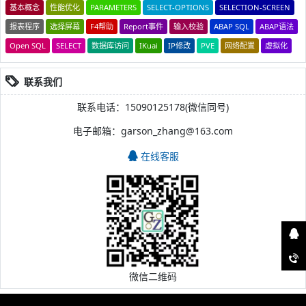
基本概念
性能优化
PARAMETERS
SELECT-OPTIONS
SELECTION-SCREEN
报表程序
选择屏幕
F4帮助
Report事件
输入校验
ABAP SQL
ABAP语法
Open SQL
SELECT
数据库访问
IKuai
IP修改
PVE
网络配置
虚拟化
联系我们
联系电话：15090125178(微信同号)
电子邮箱：garson_zhang@163.com
在线客服
微信二维码