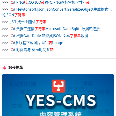
C
# PNG
转
ICO,ICO
转
PNG,PNG图标常规尺寸互
转
C
# Newtonsoft.Json.JsonConvert.SerializeObject生成格式化
的JSON
字符串
JS生成一个随机
字符串
C
# 数据库连接
字符串
Microsoft.Data.Sqlite数据库连接
C
# 根据DataTable 转换成JSON 文本
字符串
数据
C
#多线程下载图片 URL
转
Image
C
# 时间戳与 标准时间互
转
站长推荐