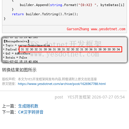
    {

        builder.Append(
string
.Format(
"
{0:X2} 
"
, byteDatas[i]));
    }

return
 builder.ToString().Trim();

}
GarsonZhang www.yesdotnet.com
转换结果如图所示
版权声明：本文为YES开发框架网发布内容,转载请附上原文出处连接
原文链接：
https://www.yesdotnet.com/archive/post/1626967788.html
post
YES开发框架
2026-07-27 05:54
上一篇：
生成随机数
下一篇：
C#汉字转拼音