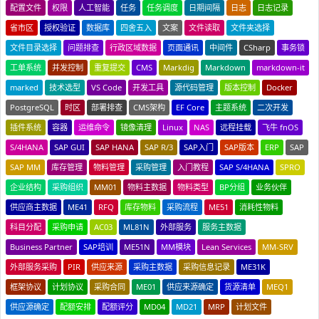
配置文件
权限
人工智能
任务
任务调度
日期间隔
日志
日志记录
省市区
授权验证
数据库
四舍五入
文案
文件读取
文件夹选择
文件目录选择
问题排查
行政区域数据
页面通讯
中间件
CSharp
事务锁
工单系统
并发控制
重复提交
CMS
Markdig
Markdown
markdown-it
marked
技术选型
VS Code
开发工具
源代码管理
版本控制
Docker
PostgreSQL
时区
部署排查
CMS架构
EF Core
主题系统
二次开发
插件系统
容器
运维命令
镜像清理
Linux
NAS
远程挂载
飞牛 fnOS
S/4HANA
SAP GUI
SAP HANA
SAP R/3
SAP入门
SAP版本
ERP
SAP
SAP MM
库存管理
物料管理
采购管理
入门教程
SAP S/4HANA
SPRO
企业结构
采购组织
MM01
物料主数据
物料类型
BP分组
业务伙伴
供应商主数据
ME41
RFQ
库存物料
采购流程
ME51
消耗性物料
科目分配
采购申请
AC03
ML81N
外部服务
服务主数据
Business Partner
SAP培训
ME51N
MM模块
Lean Services
MM-SRV
外部服务采购
PIR
供应来源
采购主数据
采购信息记录
ME31K
框架协议
计划协议
采购合同
ME01
供应来源确定
货源清单
MEQ1
供应源确定
配额安排
配额评分
MD04
MD21
MRP
计划文件