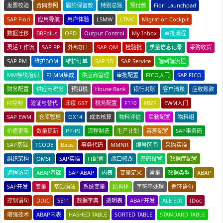
发票校验
合同参照
履约保留款
特别总账
预付款
Fiori Launchpad
SAP Fiori
应用导航
用户体验
LSMW
LTMC
Migration Cockpit
数据迁移
BRFplus
OPD
Output Control
My Inbox
审批流程
灵活工作流
SAP PP
外部加工
SAP QM
检验批
质量信息记录
采购收货
SAP PM
维护BOM
维护订单
SAP SD
SAP Service
端到端流程
MM模块培训
FI-MM集成
供应商管理
审批配置
FICO入门
SAP FICO
财务配置
供应商税务
预扣税
House Bank
银行对账
客户清账
应收账款
FI控制
验证与替代
印度 GST
税务配置
F110
FBZP
EWM入门
SAP EWM
仓库管理
OX14
成本核算
物料评估
后勤配置
物料组
价值更新
数量更新
PP-PI
流程制造
生产计划
容差配置
SAP事务码
SAP基础
TCODE
Basis
事务代码
MMNR
编号区间
采购实操
组织架构
OMSF
SAP实操
FI配置
端口修改
密码设置
数据库配置
远程访问
ABAP基础
SAP ABAP
内表
变量定义
常量
数据类型
ABAP
SAP开发
变量
基础语法
系统变量
结构体
字符串处理
循环语句
控制语句
DDIC
SE11
数据字典
透明表
ABAP开发
ALE EDI
IDoc
增强技术
ABAP内表
HASHED TABLE
SORTED TABLE
STANDARD TABLE