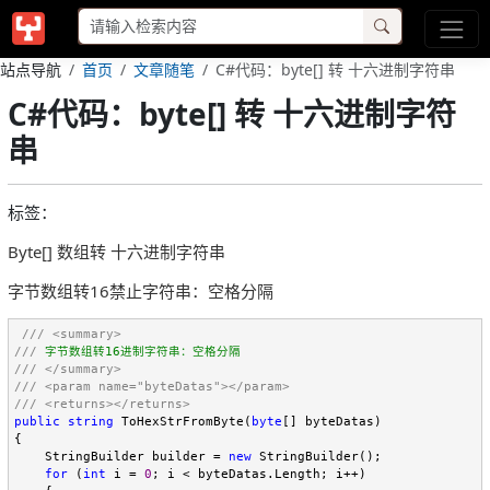
站点导航
首页
文章随笔
C#代码：byte[] 转 十六进制字符串
C#代码：byte[] 转 十六进制字符
串
标签：
Byte[] 数组转 十六进制字符串
字节数组转16禁止字符串：空格分隔
///
<summary>
///
///
</summary>
///
<param name="byteDatas"></param>
///
<returns></returns>
public
string
 ToHexStrFromByte(
byte
[] byteDatas)

{

    StringBuilder builder = 
new
 StringBuilder();

for
 (
int
 i = 
0
; i < byteDatas.Length; i++)
