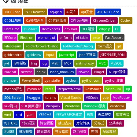
热门标签
.NET Core
.NET Reactor
ag-grid
AI发布
api安全
ASP.NET Core
C#DLL加密
C#播放声音
C#代码混淆
C#代码加密
ChromeDriver
Codex
DateTime
DBeaver
devexpress
devTool
DLL混淆
edge.js
EF
EFCore
Electron
element-ui
el-form
el-table
excel
FastReport
FileStream
FolderBrowerDialog
FolderSelectDialog
form提交
git
gridcontrol
gridview
input
javascript
json字符串
JS转换对象JSON
jwt
JWT授权
linq
log
Math
MCP
mitmproxy
MVC
MySQL
Navicat
netstat
nginx
node_modules
NSwag
Nuget
Nuget镜像
number
PowerShell
pyinstaller
python
pythoncom
python爬虫
python抓包
pywin32
redis
Requests-html
RestSharp
Selenium
sql
SQL Server
Swagger
to-cms
Visual Studio
VSCode
vue
VueRouter
vue路由
VUE页面通讯
Webpack
Windows
Windows服务
winform
wmi
xlrd
yaml
YESCMS
YESWEB开发框架
白象
表单提交
播放声音
打开URL
代码混淆
弹窗提醒
端口占用
对象转换
分布式
公共字典
机器码
进程排查
静态资源
开发指南
路由参数
密钥
配置教程