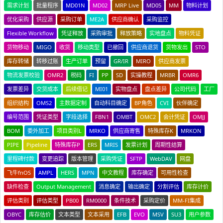
需求计划
批量程序
MD01N
MD02
MRP Live
MD05
MM
物料计划
优化采购
供应源
采购订单
ME2A
供应商确认
采购监控
Flexible Workflow
凭证释放
采购审批
释放策略
实地盘点
物料凭证
货物移动
MIGO
收货
移动类型
已撤回
供应商退货
货物发出
STO
库存转储
转移过账
生产订单
预留
GR/IR
MIRO
供应商发票
物流发票校验
OMR2
税码
FI
PP
SD
实操教程
MRBR
OMR6
发票差异
交货成本
后续借记
MI01
实物盘点
盘点差异
公司代码
工厂
组织结构
OMS2
主数据定制
自动科目确定
BP角色
CVI
伙伴确定
编号范围
凭证类型
字段选择
FBN1
OMBT
OMC2
会计凭证
OMJJ
BOM
委外加工
项目类别L
MRKO
供应商寄售
特殊库存K
MRKON
PIPE
Pipeline
特殊库存P
ERS
MRIS
发票计划
周期性结算
里程碑付款
变更追踪
版本管理
采购凭证
SFTP
WebDAV
网盘
飞牛fnOS
AMPL
HERS
MPN
中文教程
库存确定
可用性检查
缺件检查
Output Management
消息确定
输出确定
分割评估
库存计价
评估类别
评估类型
PB00
RM0000
条件技术
采购定价
MM-FI集成
OBYC
库存估价
文本类型
文本采用
EFB
EVO
MSV
SU3
用户参数