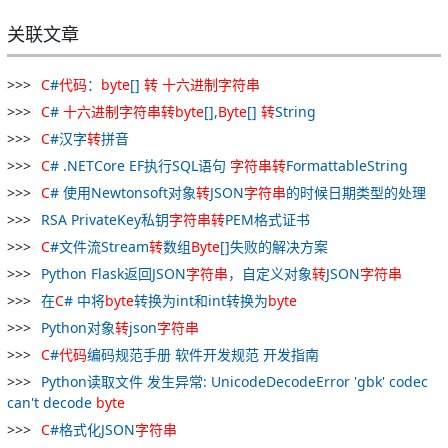
关联文章
C
#
代码
：
byte
[]
转
十六进制
字符串
C
#
十六进制
字符串
转
byte
[],
Byte
[]
转
String
C
#汉字
转
拼音
C
# .NETCore EF执行SQL语句
字符串
转
FormattableString
C
# 使用Newtonsoft对象
转
JSON
字符串
的时候日期类型的处理
RSA PrivateKey私钥
字符串
转
PEM格式证书
C
#文件流Stream
转
数组
Byte
[]失败的解决方案
Python Flask返回JSON
字符串
，自定义对象
转
JSON
字符串
在
C
# 中将
byte
转换为int和int转换为
byte
Python对象
转
json
字符串
C
#
代码
编码规范手册 软件开发规范 开发指南
Python读取文件 发生异常: UnicodeDecodeError 'gbk' codec
can't decode
byte
C
#格式化JSON
字符串