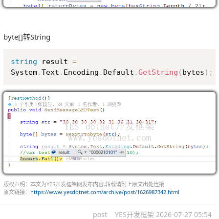
byte[]转String
Copy
string
 result 
=
System
.
Text
.
Encoding
.
Default
.
GetString
(
bytes
)
;
版权声明：本文为YES开发框架网发布内容,转载请附上原文出处连接
原文链接：
https://www.yesdotnet.com/archive/post/1626987342.html
post
YES开发框架
2026-07-27 05:54