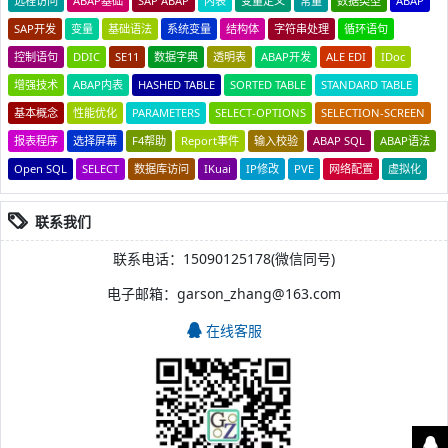
远程访问
ABAP基础
SAP ABAP
内表
变量定义
常量
数据类型
ABAP
SAP开发
变量
基础语法
系统变量
结构体
字符串处理
循环语句
控制语句
DDIC
SE11
数据字典
透明表
ABAP开发
ALE EDI
IDoc
增强技术
ABAP内表
HASHED TABLE
SORTED TABLE
STANDARD TABLE
基本概念
性能优化
PARAMETERS
SELECT-OPTIONS
SELECTION-SCREEN
报表程序
选择屏幕
F4帮助
Report事件
输入校验
ABAP SQL
ABAP语法
Open SQL
SELECT
数据库访问
IKuai
IP修改
PVE
网络配置
虚拟化
联系我们
联系电话：15090125178(微信同号)
电子邮箱：garson_zhang@163.com
在线客服