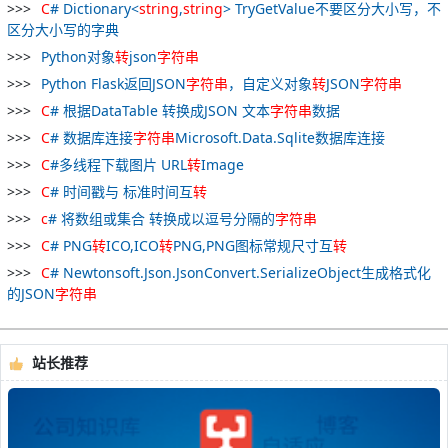
C
# Dictionary<
string
,
string
> TryGetValue不要区分大小写，不
区分大小写的字典
Python对象
转
json
字符串
Python Flask返回JSON
字符串
，自定义对象
转
JSON
字符串
C
# 根据DataTable 转换成JSON 文本
字符串
数据
C
# 数据库连接
字符串
Microsoft.Data.Sqlite数据库连接
C
#多线程下载图片 URL
转
Image
C
# 时间戳与 标准时间互
转
c
# 将数组或集合 转换成以逗号分隔的
字符串
C
# PNG
转
ICO,ICO
转
PNG,PNG图标常规尺寸互
转
C
# Newtonsoft.Json.JsonConvert.SerializeObject生成格式化
的JSON
字符串
站长推荐