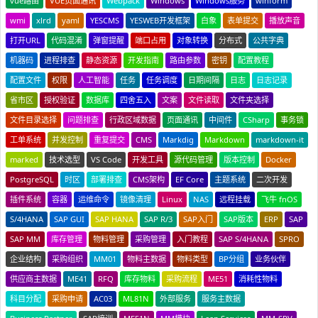
vue路由
VUE页面通讯
Webpack
Windows
Windows服务
winform
wmi
xlrd
yaml
YESCMS
YESWEB开发框架
白象
表单提交
播放声音
打开URL
代码混淆
弹窗提醒
端口占用
对象转换
分布式
公共字典
机器码
进程排查
静态资源
开发指南
路由参数
密钥
配置教程
配置文件
权限
人工智能
任务
任务调度
日期间隔
日志
日志记录
省市区
授权验证
数据库
四舍五入
文案
文件读取
文件夹选择
文件目录选择
问题排查
行政区域数据
页面通讯
中间件
CSharp
事务锁
工单系统
并发控制
重复提交
CMS
Markdig
Markdown
markdown-it
marked
技术选型
VS Code
开发工具
源代码管理
版本控制
Docker
PostgreSQL
时区
部署排查
CMS架构
EF Core
主题系统
二次开发
插件系统
容器
运维命令
镜像清理
Linux
NAS
远程挂载
飞牛 fnOS
S/4HANA
SAP GUI
SAP HANA
SAP R/3
SAP入门
SAP版本
ERP
SAP
SAP MM
库存管理
物料管理
采购管理
入门教程
SAP S/4HANA
SPRO
企业结构
采购组织
MM01
物料主数据
物料类型
BP分组
业务伙伴
供应商主数据
ME41
RFQ
库存物料
采购流程
ME51
消耗性物料
科目分配
采购申请
AC03
ML81N
外部服务
服务主数据