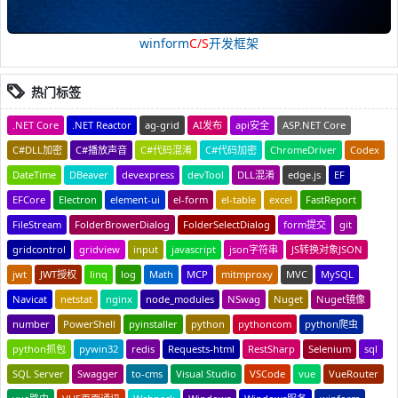
winform
C/S
开发框架
热门标签
.NET Core
.NET Reactor
ag-grid
AI发布
api安全
ASP.NET Core
C#DLL加密
C#播放声音
C#代码混淆
C#代码加密
ChromeDriver
Codex
DateTime
DBeaver
devexpress
devTool
DLL混淆
edge.js
EF
EFCore
Electron
element-ui
el-form
el-table
excel
FastReport
FileStream
FolderBrowerDialog
FolderSelectDialog
form提交
git
gridcontrol
gridview
input
javascript
json字符串
JS转换对象JSON
jwt
JWT授权
linq
log
Math
MCP
mitmproxy
MVC
MySQL
Navicat
netstat
nginx
node_modules
NSwag
Nuget
Nuget镜像
number
PowerShell
pyinstaller
python
pythoncom
python爬虫
python抓包
pywin32
redis
Requests-html
RestSharp
Selenium
sql
SQL Server
Swagger
to-cms
Visual Studio
VSCode
vue
VueRouter