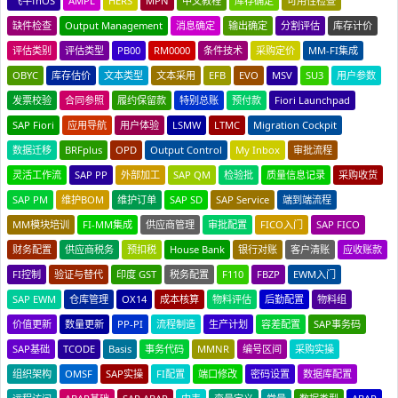
飞牛fnOS
AMPL
HERS
MPN
中文教程
库存确定
可用性检查
缺件检查
Output Management
消息确定
输出确定
分割评估
库存计价
评估类别
评估类型
PB00
RM0000
条件技术
采购定价
MM-FI集成
OBYC
库存估价
文本类型
文本采用
EFB
EVO
MSV
SU3
用户参数
发票校验
合同参照
履约保留款
特别总账
预付款
Fiori Launchpad
SAP Fiori
应用导航
用户体验
LSMW
LTMC
Migration Cockpit
数据迁移
BRFplus
OPD
Output Control
My Inbox
审批流程
灵活工作流
SAP PP
外部加工
SAP QM
检验批
质量信息记录
采购收货
SAP PM
维护BOM
维护订单
SAP SD
SAP Service
端到端流程
MM模块培训
FI-MM集成
供应商管理
审批配置
FICO入门
SAP FICO
财务配置
供应商税务
预扣税
House Bank
银行对账
客户清账
应收账款
FI控制
验证与替代
印度 GST
税务配置
F110
FBZP
EWM入门
SAP EWM
仓库管理
OX14
成本核算
物料评估
后勤配置
物料组
价值更新
数量更新
PP-PI
流程制造
生产计划
容差配置
SAP事务码
SAP基础
TCODE
Basis
事务代码
MMNR
编号区间
采购实操
组织架构
OMSF
SAP实操
FI配置
端口修改
密码设置
数据库配置