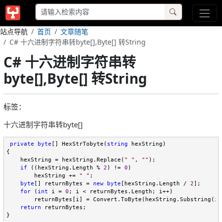
站点导航
首页
文章随笔
C# 十六进制字符串转byte[],Byte[] 转String
C# 十六进制字符串转
byte[],Byte[] 转String
标签：
十六进制字符串转byte[]
private
byte
[] HexStrTobyte(
string
 hexString)

{

    hexString = hexString.Replace(
"
"
, 
""
);

if
 ((hexString.Length % 
2
) != 
0
)

        hexString += 
"
"
;

byte
[] returnBytes = 
new
byte
[hexString.Length / 
2
];

for
 (
int
 i = 
0
; i < returnBytes.Length; i++)

        returnBytes[i] = Convert.ToByte(hexString.Substring(i 
return
 returnBytes;

}