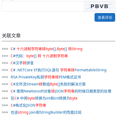
发表评论
关联文章
C
#
十六进制
字符串
转
byte
[],
Byte
[]
转
String
C
#代码：
byte
[]
转
十六进制
字符串
C
#汉字
转
拼音
C
# .NETCore EF执行SQL语句
字符串
转
FormattableString
RSA PrivateKey私钥
字符串
转
PEM格式证书
C
#文件流Stream
转
数组
Byte
[]失败的解决方案
C
# 使用Newtonsoft对象
转
JSON
字符串
的时候日期类型的处理
在
C
# 中将
byte
转换为int和int转换为
byte
C
#格式化JSON
字符串
也谈
string
.Join和StringBuilder的性能比较