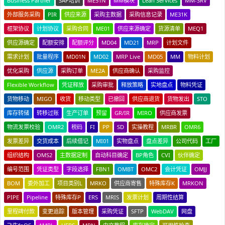
Business Partner
SAP培训
ME51N
MM模块
Lean Services
MM-SRV
外部服务采购
PIR
供应来源
采购主数据
采购信息记录
ME31K
框架协议
计划协议
采购合同
ME01
供应来源确定
货源清单
MEQ1
供应源确定
配额安排
配额评分
MD04
MD21
MRP
计划文件
需求计划
批量程序
MD01N
MD02
MRP Live
MD05
MM
物料计划
优化采购
供应源
采购订单
ME2A
供应商确认
采购监控
Flexible Workflow
凭证释放
采购审批
释放策略
实地盘点
物料凭证
货物移动
MIGO
收货
移动类型
已撤回
供应商退货
货物发出
STO
库存转储
转移过账
生产订单
预留
GR/IR
MIRO
供应商发票
物流发票校验
OMR2
税码
FI
PP
SD
实操教程
MRBR
OMR6
发票差异
交货成本
后续借记
MI01
实物盘点
盘点差异
公司代码
工厂
组织结构
OMS2
主数据定制
自动科目确定
BP角色
CVI
伙伴确定
编号范围
凭证类型
字段选择
FBN1
OMBT
OMC2
会计凭证
OMJJ
BOM
委外加工
项目类别L
MRKO
供应商寄售
特殊库存K
MRKON
PIPE
Pipeline
特殊库存P
ERS
MRIS
发票计划
周期性结算
里程碑付款
变更追踪
版本管理
采购凭证
SFTP
WebDAV
网盘