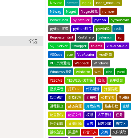
Navicat
netstat
nginx
node_modules
NSwag
Nuget
Nuget镜像
number
PowerShell
pyinstaller
python
pythoncom
python爬虫
python抓包
pywin32
redis
Requests-html
RestSharp
Selenium
sql
全选
SQL Server
Swagger
to-cms
Visual Studio
Copy
VSCode
vue
VueRouter
vue路由
VUE页面通讯
Webpack
Windows
Windows服务
winform
wmi
xlrd
yaml
YESCMS
YESWEB开发框架
白象
表单提交
播放声音
打开URL
代码混淆
弹窗提醒
端口占用
对象转换
分布式
公共字典
机器码
进程排查
静态资源
开发指南
路由参数
密钥
配置教程
配置文件
权限
人工智能
任务
任务调度
日期间隔
日志
日志记录
省市区
授权验证
数据库
四舍五入
文案
文件读取