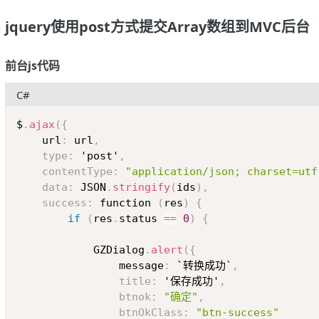
jquery使用post方式提交Array数组到MVC后台
前台js代码
C#
$
.
ajax
(
{
	url
:
 url
,
type
:
 'post'
,
contentType
:
"application/json; charset=utf
data
:
 JSON
.
stringify
(
ids
)
,
success
:
 function 
(
res
)
{
if
(
res
.
status 
==
0
)
{
			GZDialog
.
alert
(
{
				message
:
 `转换成功`
,
title
:
 '保存成功'
,
btnok
:
"确定"
,
btnOkClass
:
"btn-success"