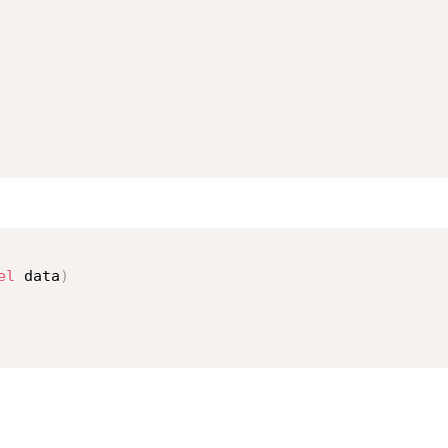
el
 data
)