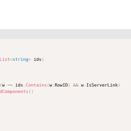
List
<
string
>
 ids
)
(
w 
=>
 ids
.
Contains
(
w
.
RowID
)
&&
 w
.
IsServerLink
)
dComponents
(
)