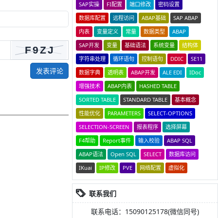
SAP实操
FI配置
端口修改
密码设置
数据库配置
远程访问
ABAP基础
SAP ABAP
内表
变量定义
常量
数据类型
ABAP
SAP开发
变量
基础语法
系统变量
结构体
字符串处理
循环语句
控制语句
DDIC
SE11
发表评论
数据字典
透明表
ABAP开发
ALE EDI
IDoc
增强技术
ABAP内表
HASHED TABLE
SORTED TABLE
STANDARD TABLE
基本概念
性能优化
PARAMETERS
SELECT-OPTIONS
SELECTION-SCREEN
报表程序
选择屏幕
F4帮助
Report事件
输入校验
ABAP SQL
ABAP语法
Open SQL
SELECT
数据库访问
IKuai
IP修改
PVE
网络配置
虚拟化
联系我们
联系电话：15090125178(微信同号)