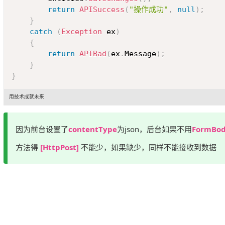
return
APISuccess
(
"操作成功"
,
null
)
;
}
catch
(
Exception
 ex
)
{
return
APIBad
(
ex
.
Message
)
;
}
}
用技术成就未来
因为前台设置了
contentType
为json，后台如果不用
FormBo
方法得
[HttpPost]
不能少，如果缺少，同样不能接收到数据