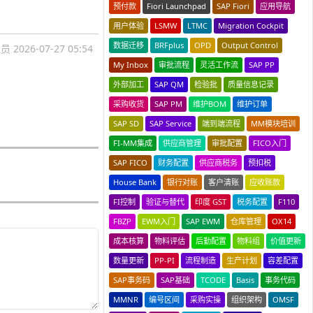
预付款
Fiori Launchpad
SAP Fiori
应用导航
用户体验
LSMW
LTMC
Migration Cockpit
数据迁移
BRFplus
OPD
Output Control
理员
2026-07-27 05:54
My Inbox
审批流程
灵活工作流
SAP PP
外部加工
SAP QM
检验批
质量信息记录
采购收货
SAP PM
维护BOM
维护订单
SAP SD
SAP Service
端到端流程
MM模块培训
FI-MM集成
供应商管理
审批配置
FICO入门
SAP FICO
财务配置
供应商税务
预扣税
House Bank
银行对账
客户清账
应收账款
FI控制
验证与替代
印度 GST
税务配置
F110
FBZP
EWM入门
SAP EWM
仓库管理
OX14
成本核算
物料评估
后勤配置
物料组
价值更新
数量更新
PP-PI
流程制造
生产计划
容差配置
SAP事务码
SAP基础
TCODE
Basis
事务代码
MMNR
编号区间
采购实操
组织架构
OMSF