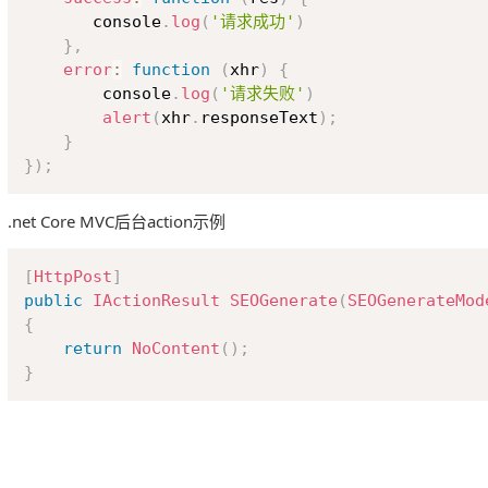
	   console
.
log
(
'请求成功'
)
}
,
error
:
function
(
xhr
)
{
		console
.
log
(
'请求失败'
)
alert
(
xhr
.
responseText
)
;
}
}
)
;
.net Core MVC后台action示例
[
HttpPost
]
public
IActionResult
SEOGenerate
(
SEOGenerateMod
{
return
NoContent
(
)
;
}