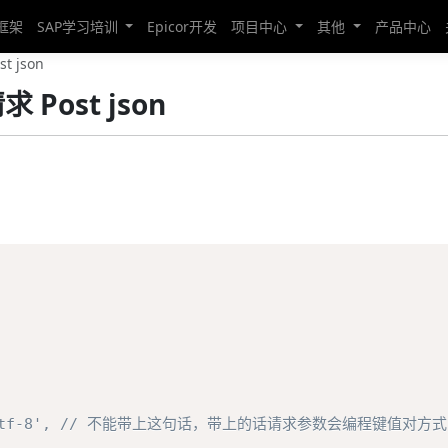
发框架
SAP学习培训
Epicor开发
项目中心
其他
产品中心
t json
求 Post json
charset=utf-8', // 不能带上这句话，带上的话请求参数会编程键值