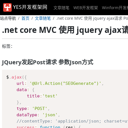
YES开发框架网
文章随笔
WEB开发框架
Winform开
站点导航
首页
文章随笔
.net core MVC 使用 jquery ajax请求 Pos
.net core MVC 使用 jquery ajax请
标签：
JQuery发起Post请求 参数Json方式
$
.
ajax
(
{
url
:
'@Url.Action("SEOGenerate")'
,
data
:
{
title
:
'test'
}
,
type
:
'POST'
,
dataType
:
'json'
,
//contentType: 'application/json; 
success
:
function
(
res
)
{