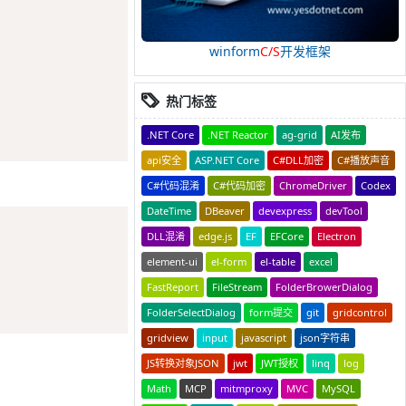
winform
C/S
开发框架
热门标签
.NET Core
.NET Reactor
ag-grid
AI发布
api安全
ASP.NET Core
C#DLL加密
C#播放声音
C#代码混淆
C#代码加密
ChromeDriver
Codex
DateTime
DBeaver
devexpress
devTool
Copy
DLL混淆
edge.js
EF
EFCore
Electron
element-ui
el-form
el-table
excel
FastReport
FileStream
FolderBrowerDialog
FolderSelectDialog
form提交
git
gridcontrol
gridview
input
javascript
json字符串
JS转换对象JSON
jwt
JWT授权
linq
log
Math
MCP
mitmproxy
MVC
MySQL