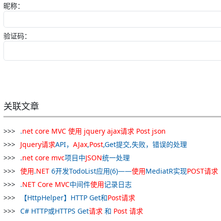
昵称：
验证码：
关联文章
.
net
core
MVC
使用
jquery
ajax
请求
Post
json
Jquery
请求
API，
AJax
,
Post
,Get提交,失败，错误的处理
.
net
core
mvc
项目中
JSON
统一处理
使用
.
NET
6开发TodoList应用(6)——
使用
MediatR实现
POST
请求
.
NET
Core
MVC
中间件
使用
记录日志
【HttpHelper】HTTP Get和
Post
请求
C# HTTP或HTTPS Get
请求
和
Post
请求