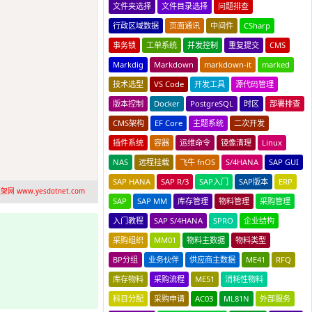
文件夹选择
文件目录选择
问题排查
行政区域数据
页面通讯
中间件
CSharp
事务锁
工单系统
并发控制
重复提交
CMS
Markdig
Markdown
markdown-it
marked
技术选型
VS Code
开发工具
源代码管理
版本控制
Docker
PostgreSQL
时区
部署排查
CMS架构
EF Core
主题系统
二次开发
插件系统
容器
运维命令
镜像清理
Linux
NAS
远程挂载
飞牛 fnOS
S/4HANA
SAP GUI
SAP HANA
SAP R/3
SAP入门
SAP版本
ERP
网 www.yesdotnet.com
SAP
SAP MM
库存管理
物料管理
采购管理
入门教程
SAP S/4HANA
SPRO
企业结构
采购组织
MM01
物料主数据
物料类型
BP分组
业务伙伴
供应商主数据
ME41
RFQ
库存物料
采购流程
ME51
消耗性物料
科目分配
采购申请
AC03
ML81N
外部服务