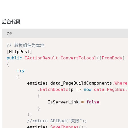
后台代码
C#
// 转换组件为本地
[
HttpPost
]
public
IActionResult
ConvertToLocal
(
[
FromBody
]
{
try
{
		entities
.
data_PageBuildComponents
.
Where
.
BatchUpdate
(
p 
=>
new
data_PageBuil
{
				IsServerLink 
=
false
}
)
;
//return APIBad("失败");
		entities
.
SaveChanges
(
)
;