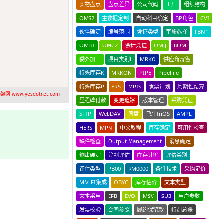
实物盘点
盘点差异
公司代码
工厂
组织结构
OMS2
主数据定制
自动科目确定
BP角色
CVI
伙伴确定
编号范围
凭证类型
字段选择
FBN1
OMBT
OMC2
会计凭证
OMJJ
BOM
委外加工
项目类别L
MRKO
供应商寄售
特殊库存K
MRKON
PIPE
Pipeline
特殊库存P
ERS
MRIS
发票计划
周期性结算
网 www.yesdotnet.com
里程碑付款
变更追踪
版本管理
采购凭证
SFTP
WebDAV
网盘
飞牛fnOS
AMPL
HERS
MPN
中文教程
库存确定
可用性检查
缺件检查
Output Management
消息确定
输出确定
分割评估
库存计价
评估类别
评估类型
PB00
RM0000
条件技术
采购定价
MM-FI集成
OBYC
库存估价
文本类型
文本采用
EFB
EVO
MSV
SU3
用户参数
发票校验
合同参照
履约保留款
特别总账