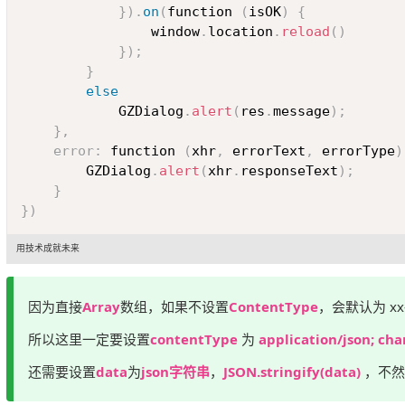
}
)
.
on
(
function 
(
isOK
)
{
				window
.
location
.
reload
(
)
}
)
;
}
else
			GZDialog
.
alert
(
res
.
message
)
;
}
,
error
:
 function 
(
xhr
,
 errorText
,
 errorType
)
		GZDialog
.
alert
(
xhr
.
responseText
)
;
}
}
)
用技术成就未来
因为直接
Array
数组，如果不设置
ContentType
，会默认为 x
所以这里一定要设置
contentType
为
application/json; cha
还需要设置
data
为
json字符串
，
JSON.stringify(data)
，不然