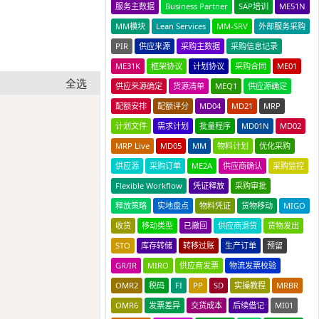
服务主数据
Business Partner
SAP培训
ME51N
MM模块
Lean Services
MM-SRV
外部服务采购
PIR
供应来源
采购主数据
采购信息记录
ME31K
框架协议
计划协议
采购合同
ME01
全选
供应来源确定
货源清单
MEQ1
供应源确定
配额安排
配额评分
MD04
MD21
MRP
Copy
计划文件
需求计划
批量程序
MD01N
MD02
MRP Live
MD05
MM
物料计划
优化采购
供应源
采购订单
ME2A
供应商确认
采购监控
Flexible Workflow
凭证释放
采购审批
释放策略
实地盘点
物料凭证
货物移动
MIGO
收货
移动类型
已撤回
供应商退货
货物发出
STO
库存转储
转移过账
生产订单
预留
GR/IR
MIRO
供应商发票
物流发票校验
OMR2
税码
FI
PP
SD
实操教程
MRBR
OMR6
发票差异
交货成本
后续借记
MI01