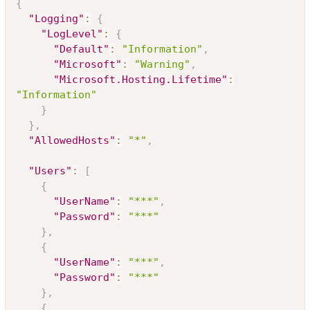
{
"Logging"
:
{
"LogLevel"
:
{
"Default"
:
"Information"
,
"Microsoft"
:
"Warning"
,
"Microsoft.Hosting.Lifetime"
:
"Information"
}
}
,
"AllowedHosts"
:
"*"
,
"Users"
:
[
{
"UserName"
:
"***"
,
"Password"
:
"***"
}
,
{
"UserName"
:
"***"
,
"Password"
:
"***"
}
,
{