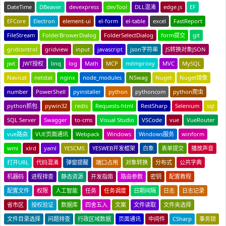
DateTime
DBeaver
devexpress
devTool
DLL混淆
edge.js
EF
EFCore
Electron
element-ui
el-form
el-table
excel
FastReport
FileStream
FolderBrowerDialog
FolderSelectDialog
form提交
git
gridcontrol
gridview
input
javascript
json字符串
JS转换对象JSON
jwt
JWT授权
linq
log
Math
MCP
mitmproxy
MVC
MySQL
Navicat
netstat
nginx
node_modules
NSwag
Nuget
Nuget镜像
number
PowerShell
pyinstaller
python
pythoncom
python爬虫
python抓包
pywin32
redis
Requests-html
RestSharp
Selenium
sql
SQL Server
Swagger
to-cms
Visual Studio
VSCode
vue
VueRouter
vue路由
VUE页面通讯
Webpack
Windows
Windows服务
winform
wmi
xlrd
yaml
YESCMS
YESWEB开发框架
白象
表单提交
播放声音
打开URL
代码混淆
弹窗提醒
端口占用
对象转换
分布式
公共字典
机器码
进程排查
静态资源
开发指南
路由参数
密钥
配置教程
配置文件
权限
人工智能
任务
任务调度
日期间隔
日志
日志记录
省市区
授权验证
数据库
四舍五入
文案
文件读取
文件夹选择
文件目录选择
问题排查
行政区域数据
页面通讯
中间件
CSharp
事务锁