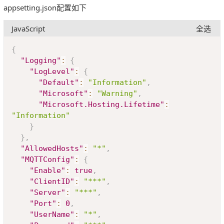
appsetting.json配置如下
JavaScript
全选
Copy
{
"Logging"
:
{
"LogLevel"
:
{
"Default"
:
"Information"
,
"Microsoft"
:
"Warning"
,
"Microsoft.Hosting.Lifetime"
:
"Information"
}
}
,
"AllowedHosts"
:
"*"
,
"MQTTConfig"
:
{
"Enable"
:
true
,
"ClientID"
:
"***"
,
"Server"
:
"***"
,
"Port"
:
0
,
"UserName"
:
"*"
,