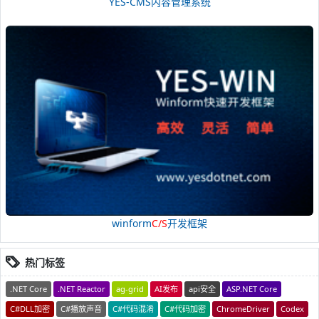
YES-CMS内容管理系统
winform
C/S
开发框架
热门标签
.NET Core
.NET Reactor
ag-grid
AI发布
api安全
ASP.NET Core
C#DLL加密
C#播放声音
C#代码混淆
C#代码加密
ChromeDriver
Codex