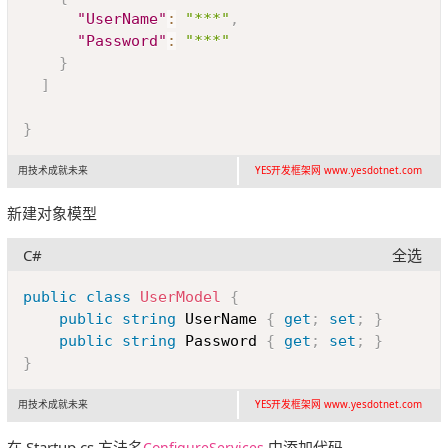
"UserName"
:
"***"
,
"Password"
:
"***"
}
]
}
用技术成就未来
YES开发框架网 www.yesdotnet.com
新建对象模型
C#
全选
Copy
public
class
UserModel
{
public
string
 UserName 
{
get
;
set
;
}
public
string
 Password 
{
get
;
set
;
}
}
用技术成就未来
YES开发框架网 www.yesdotnet.com
在 Startup.cs 方法名
中添加代码
ConfigureServices