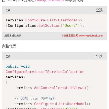
C#
全选
Copy
services
.
Configure
<
List
<
UserModel
>
>
(
Configuration
.
GetSection
(
"Users"
)
)
;
用技术成就未来
YES开发框架网 www.yesdotnet.com
完整代码
C#
全选
Copy
public
void
ConfigureServices
(
IServiceCollection
services
)
{
	services
.
AddControllersWithViews
(
)
;
// 添加 User 模型解析
	services
.
Configure
<
List
<
UserModel
>
>