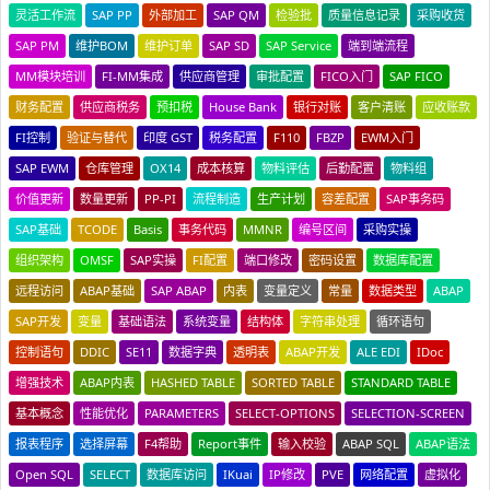
灵活工作流
SAP PP
外部加工
SAP QM
检验批
质量信息记录
采购收货
SAP PM
维护BOM
维护订单
SAP SD
SAP Service
端到端流程
MM模块培训
FI-MM集成
供应商管理
审批配置
FICO入门
SAP FICO
财务配置
供应商税务
预扣税
House Bank
银行对账
客户清账
应收账款
FI控制
验证与替代
印度 GST
税务配置
F110
FBZP
EWM入门
SAP EWM
仓库管理
OX14
成本核算
物料评估
后勤配置
物料组
价值更新
数量更新
PP-PI
流程制造
生产计划
容差配置
SAP事务码
SAP基础
TCODE
Basis
事务代码
MMNR
编号区间
采购实操
组织架构
OMSF
SAP实操
FI配置
端口修改
密码设置
数据库配置
远程访问
ABAP基础
SAP ABAP
内表
变量定义
常量
数据类型
ABAP
SAP开发
变量
基础语法
系统变量
结构体
字符串处理
循环语句
控制语句
DDIC
SE11
数据字典
透明表
ABAP开发
ALE EDI
IDoc
增强技术
ABAP内表
HASHED TABLE
SORTED TABLE
STANDARD TABLE
基本概念
性能优化
PARAMETERS
SELECT-OPTIONS
SELECTION-SCREEN
报表程序
选择屏幕
F4帮助
Report事件
输入校验
ABAP SQL
ABAP语法
Open SQL
SELECT
数据库访问
IKuai
IP修改
PVE
网络配置
虚拟化