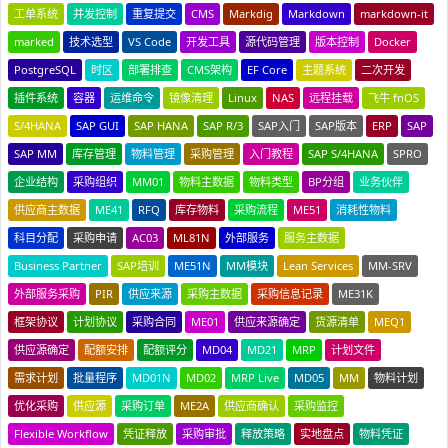
工单系统
并发控制
重复提交
CMS
Markdig
Markdown
markdown-it
marked
技术选型
VS Code
开发工具
源代码管理
版本控制
Docker
PostgreSQL
时区
部署排查
CMS架构
EF Core
主题系统
二次开发
插件系统
容器
运维命令
镜像清理
Linux
NAS
远程挂载
飞牛 fnOS
S/4HANA
SAP GUI
SAP HANA
SAP R/3
SAP入门
SAP版本
ERP
SAP
SAP MM
库存管理
物料管理
采购管理
入门教程
SAP S/4HANA
SPRO
企业结构
采购组织
MM01
物料主数据
物料类型
BP分组
业务伙伴
供应商主数据
ME41
RFQ
库存物料
采购流程
ME51
消耗性物料
科目分配
采购申请
AC03
ML81N
外部服务
服务主数据
Business Partner
SAP培训
ME51N
MM模块
Lean Services
MM-SRV
外部服务采购
PIR
供应来源
采购主数据
采购信息记录
ME31K
框架协议
计划协议
采购合同
ME01
供应来源确定
货源清单
MEQ1
供应源确定
配额安排
配额评分
MD04
MD21
MRP
计划文件
需求计划
批量程序
MD01N
MD02
MRP Live
MD05
MM
物料计划
优化采购
供应源
采购订单
ME2A
供应商确认
采购监控
Flexible Workflow
凭证释放
采购审批
释放策略
实地盘点
物料凭证