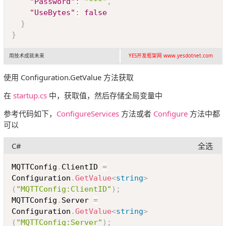
"Password"
:
"***"
,
"UseBytes"
:
false
}
}
用技术成就未来
YES开发框架网 www.yesdotnet.com
使用 Configuration.GetValue 方法获取
在
startup.cs
中，获取值，然后存储全局变量中
参考代码如下，
ConfigureServices
方法或者
Configure
方法中都
可以
C#
全选
Copy
MQTTConfig
.
ClientID 
=
Configuration
.
GetValue
<
string
>
(
"MQTTConfig:ClientID"
)
;
MQTTConfig
.
Server 
=
Configuration
.
GetValue
<
string
>
(
"MQTTConfig:Server"
)
;