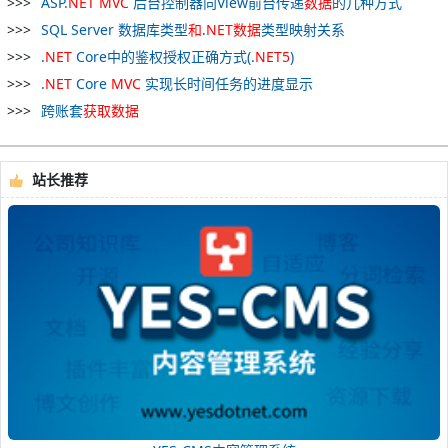
ASP.
NET
MVC
后台控制器向View前台传递
数据
的几种方式
SQL Server 数据库类型
和
.
NET
数据
类型映射关系
.
NET
Core中的鉴权授权正确方式(.
NET
5
)
.
NET
Core
MVC
实现长时间任务的进度显示
跨账套
获取
数据
站长推荐