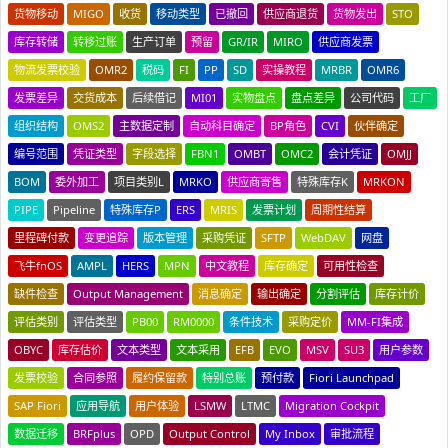
货物移动
MIGO
收货
移动类型
已撤回
供应商退货
货物发出
STO
库存转储
转移过账
生产订单
预留
GR/IR
MIRO
供应商发票
物流发票校验
OMR2
税码
FI
PP
SD
实操教程
MRBR
OMR6
发票差异
交货成本
后续借记
MI01
实物盘点
盘点差异
公司代码
工厂
组织结构
OMS2
主数据定制
自动科目确定
BP角色
CVI
伙伴确定
编号范围
凭证类型
字段选择
FBN1
OMBT
OMC2
会计凭证
OMJJ
BOM
委外加工
项目类别L
MRKO
供应商寄售
特殊库存K
MRKON
PIPE
Pipeline
特殊库存P
ERS
MRIS
发票计划
周期性结算
里程碑付款
变更追踪
版本管理
采购凭证
SFTP
WebDAV
网盘
飞牛fnOS
AMPL
HERS
MPN
中文教程
库存确定
可用性检查
缺件检查
Output Management
消息确定
输出确定
分割评估
库存计价
评估类别
评估类型
PB00
RM0000
条件技术
采购定价
MM-FI集成
OBYC
库存估价
文本类型
文本采用
EFB
EVO
MSV
SU3
用户参数
发票校验
合同参照
履约保留款
特别总账
预付款
Fiori Launchpad
SAP Fiori
应用导航
用户体验
LSMW
LTMC
Migration Cockpit
数据迁移
BRFplus
OPD
Output Control
My Inbox
审批流程