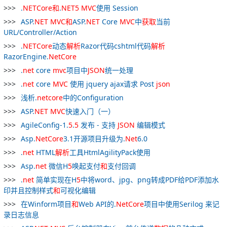
.
NETCore
和
.
NET
5
MVC
使用 Session
ASP.
NET
MVC
和
ASP.
NET
Core
MVC
中
获取
当前
URL/Controller/Action
.
NETCore
动态
解析
Razor代码cshtml代码
解析
RazorEngine.
NetCore
.
net
core
mvc
项目中
JSON
统一处理
.
net
core
MVC
使用 jquery ajax请求 Post
json
浅析.
netcore
中的Configuration
ASP.
NET
MVC
快速入门（一）
AgileConfig-1.
5
.
5
发布 - 支持
JSON
编辑模式
Asp.
NetCore
3.1开源项目升级为.
Net
6.0
.
net
HTML
解析
工具HtmlAgilityPack使用
Asp.
net
微信H
5
唤起支付
和
支付回调
.
net
简单实现在H
5
中将word、jpg、png转成PDF给PDF添加水
印并且控制样式
和
可视化编辑
在Winform项目
和
Web API的.
NetCore
项目中使用Serilog 来记
录日志信息