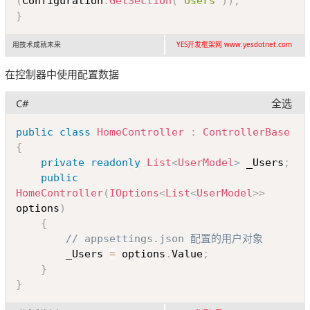
(
Configuration
.
GetSection
(
"Users"
)
)
;
}
用技术成就未来
YES开发框架网 www.yesdotnet.com
在控制器中使用配置数据
C#
全选
Copy
public
class
HomeController
:
ControllerBase
{
private
readonly
List
<
UserModel
>
 _Users
;
public
HomeController
(
IOptions
<
List
<
UserModel
>
>
options
)
{
// appsettings.json 配置的用户对象
		_Users 
=
 options
.
Value
;
}
}