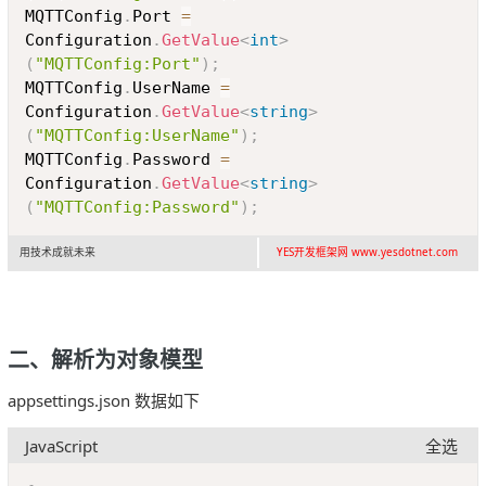
MQTTConfig
.
Port 
=
Configuration
.
GetValue
<
int
>
(
"MQTTConfig:Port"
)
;
MQTTConfig
.
UserName 
=
Configuration
.
GetValue
<
string
>
(
"MQTTConfig:UserName"
)
;
MQTTConfig
.
Password 
=
Configuration
.
GetValue
<
string
>
(
"MQTTConfig:Password"
)
;
用技术成就未来
YES开发框架网 www.yesdotnet.com
二、解析为对象模型
appsettings.json 数据如下
JavaScript
全选
Copy