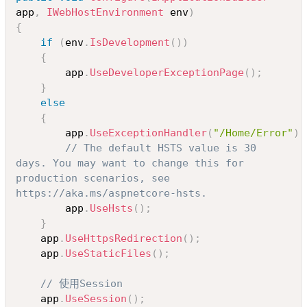
app
,
IWebHostEnvironment
 env
)
{
if
(
env
.
IsDevelopment
(
)
)
{
		app
.
UseDeveloperExceptionPage
(
)
;
}
else
{
		app
.
UseExceptionHandler
(
"/Home/Error"
)
;
// The default HSTS value is 30 
days. You may want to change this for 
production scenarios, see 
https://aka.ms/aspnetcore-hsts.
		app
.
UseHsts
(
)
;
}
	app
.
UseHttpsRedirection
(
)
;
	app
.
UseStaticFiles
(
)
;
// 使用Session
	app
.
UseSession
(
)
;