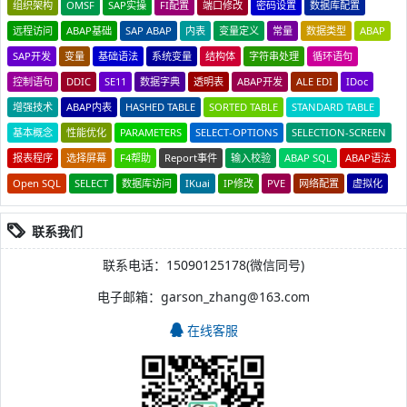
组织架构
OMSF
SAP实操
FI配置
端口修改
密码设置
数据库配置
远程访问
ABAP基础
SAP ABAP
内表
变量定义
常量
数据类型
ABAP
SAP开发
变量
基础语法
系统变量
结构体
字符串处理
循环语句
控制语句
DDIC
SE11
数据字典
透明表
ABAP开发
ALE EDI
IDoc
增强技术
ABAP内表
HASHED TABLE
SORTED TABLE
STANDARD TABLE
基本概念
性能优化
PARAMETERS
SELECT-OPTIONS
SELECTION-SCREEN
报表程序
选择屏幕
F4帮助
Report事件
输入校验
ABAP SQL
ABAP语法
Open SQL
SELECT
数据库访问
IKuai
IP修改
PVE
网络配置
虚拟化
联系我们
联系电话：15090125178(微信同号)
电子邮箱：garson_zhang@163.com
在线客服