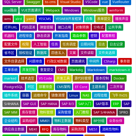
SQL Server
Swagger
to-cms
Visual Studio
VSCode
vue
VueRouter
vue路由
VUE页面通讯
Webpack
Windows
Windows服务
winform
wmi
xlrd
yaml
YESCMS
YESWEB开发框架
白象
表单提交
播放声音
打开URL
代码混淆
弹窗提醒
端口占用
对象转换
分布式
公共字典
机器码
进程排查
静态资源
开发指南
路由参数
密钥
配置教程
配置文件
权限
人工智能
任务
任务调度
日期间隔
日志
日志记录
省市区
授权验证
数据库
四舍五入
文案
文件读取
文件夹选择
文件目录选择
问题排查
行政区域数据
页面通讯
中间件
CSharp
事务锁
工单系统
并发控制
重复提交
CMS
Markdig
Markdown
markdown-it
marked
技术选型
VS Code
开发工具
源代码管理
版本控制
Docker
PostgreSQL
时区
部署排查
CMS架构
EF Core
主题系统
二次开发
插件系统
容器
运维命令
镜像清理
Linux
NAS
远程挂载
飞牛 fnOS
S/4HANA
SAP GUI
SAP HANA
SAP R/3
SAP入门
SAP版本
ERP
SAP
SAP MM
库存管理
物料管理
采购管理
入门教程
SAP S/4HANA
SPRO
企业结构
采购组织
MM01
物料主数据
物料类型
BP分组
业务伙伴
供应商主数据
ME41
RFQ
库存物料
采购流程
ME51
消耗性物料