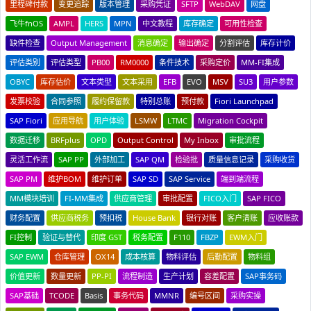
里程碑付款
变更追踪
版本管理
采购凭证
SFTP
WebDAV
网盘
飞牛fnOS
AMPL
HERS
MPN
中文教程
库存确定
可用性检查
缺件检查
Output Management
消息确定
输出确定
分割评估
库存计价
评估类别
评估类型
PB00
RM0000
条件技术
采购定价
MM-FI集成
OBYC
库存估价
文本类型
文本采用
EFB
EVO
MSV
SU3
用户参数
发票校验
合同参照
履约保留款
特别总账
预付款
Fiori Launchpad
SAP Fiori
应用导航
用户体验
LSMW
LTMC
Migration Cockpit
数据迁移
BRFplus
OPD
Output Control
My Inbox
审批流程
灵活工作流
SAP PP
外部加工
SAP QM
检验批
质量信息记录
采购收货
SAP PM
维护BOM
维护订单
SAP SD
SAP Service
端到端流程
MM模块培训
FI-MM集成
供应商管理
审批配置
FICO入门
SAP FICO
财务配置
供应商税务
预扣税
House Bank
银行对账
客户清账
应收账款
FI控制
验证与替代
印度 GST
税务配置
F110
FBZP
EWM入门
SAP EWM
仓库管理
OX14
成本核算
物料评估
后勤配置
物料组
价值更新
数量更新
PP-PI
流程制造
生产计划
容差配置
SAP事务码
SAP基础
TCODE
Basis
事务代码
MMNR
编号区间
采购实操