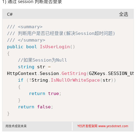
1) 通过 session 判断是否登录
C#
全选
Copy
/// <summary>
/// 判断用户是否已经登录(解决Session超时问题)
/// </summary>
public
bool
IsUserLogin
(
)
{
//如果Session为Null
string
 str 
=
HttpContext
.
Session
.
GetString
(
GZKeys
.
SESSION_US
if
(
!
String
.
IsNullOrWhiteSpace
(
str
)
)
{
return
true
;
}
return
false
;
}
用技术成就未来
YES开发框架网 www.yesdotnet.com