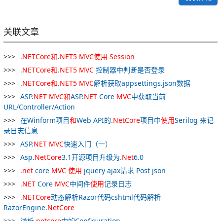
关联文章
.
NETCore
和
.
NET
5
MVC
使用
Session
.
NETCore
和
.
NET
5
MVC
控制器中判断是否登录
.
NETCore
和
.
NET
5
MVC
解析获取appsettings.json数据
ASP.
NET
MVC
和
ASP.
NET
Core
MVC
中获取当前
URL/Controller/Action
在Winform项目
和
Web API的.
NetCore
项目中
使用
Serilog 来记
录日志信息
ASP.
NET
MVC
快速入门（一）
Asp.
NetCore
3.1开源项目升级为.
Net
6.0
.
net
core
MVC
使用
jquery ajax请求 Post json
.
NET
Core
MVC
中间件
使用
记录日志
.
NETCore
动态解析Razor代码cshtml代码解析
RazorEngine.
NetCore
浅析.
netcore
中的Configuration