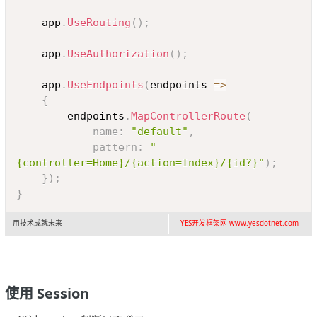
	app
.
UseRouting
(
)
;
	app
.
UseAuthorization
(
)
;
	app
.
UseEndpoints
(
endpoints 
=>
{
		endpoints
.
MapControllerRoute
(
name
:
"default"
,
pattern
:
"
{controller=Home}/{action=Index}/{id?}"
)
;
}
)
;
}
用技术成就未来
YES开发框架网 www.yesdotnet.com
使用 Session