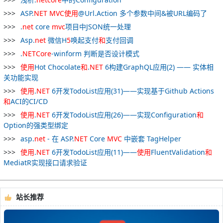
ASP.
NET
MVC
使用
@Url.Action 多个参数中间&被URL编码了
.
net
core
mvc
项目中JSON统一处理
Asp.
net
微信H
5
唤起支付
和
支付回调
.
NETCore
-winform 判断是否设计模式
使用
Hot Chocolate
和
.
NET
6构建GraphQL应用(2) —— 实体相
关功能实现
使用
.
NET
6开发TodoList应用(31)——实现基于Github Actions
和
ACI的CI/CD
使用
.
NET
6开发TodoList应用(26)——实现Configuration
和
Option的强类型绑定
asp.
net
- 在 ASP.
NET
Core
MVC
中嵌套 TagHelper
使用
.
NET
6开发TodoList应用(11)——
使用
FluentValidation
和
MediatR实现接口请求验证
站长推荐