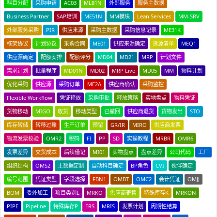
科目分配
采购申请
AC03
ML81N
外部服务
服务主数据
Business Partner
SAP培训
ME51N
MM模块
Lean Services
MM-SRV
外部服务采购
PIR
供应来源
采购主数据
采购信息记录
ME31K
框架协议
计划协议
采购合同
ME01
供应来源确定
货源清单
MEQ1
供应源确定
配额安排
配额评分
MD04
MD21
MRP
计划文件
需求计划
批量程序
MD01N
MD02
MRP Live
MD05
MM
物料计划
优化采购
供应源
采购订单
ME2A
供应商确认
采购监控
Flexible Workflow
凭证释放
采购审批
释放策略
实地盘点
物料凭证
货物移动
MIGO
收货
移动类型
已撤回
供应商退货
货物发出
STO
库存转储
转移过账
生产订单
预留
GR/IR
MIRO
供应商发票
物流发票校验
OMR2
税码
FI
PP
SD
实操教程
MRBR
OMR6
发票差异
交货成本
后续借记
MI01
实物盘点
盘点差异
公司代码
工厂
组织结构
OMS2
主数据定制
自动科目确定
BP角色
CVI
伙伴确定
编号范围
凭证类型
字段选择
FBN1
OMBT
OMC2
会计凭证
OMJJ
BOM
委外加工
项目类别L
MRKO
供应商寄售
特殊库存K
MRKON
PIPE
Pipeline
特殊库存P
ERS
MRIS
发票计划
周期性结算