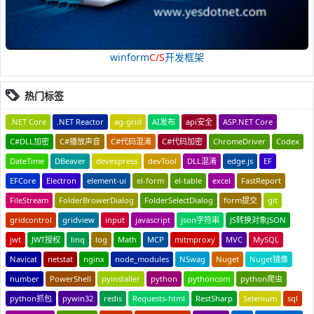
winform
C/S
开发框架
热门标签
.NET Core
.NET Reactor
ag-grid
AI发布
api安全
ASP.NET Core
C#DLL加密
C#播放声音
C#代码混淆
C#代码加密
ChromeDriver
Codex
DateTime
DBeaver
devexpress
devTool
DLL混淆
edge.js
EF
EFCore
Electron
element-ui
el-form
el-table
excel
FastReport
FileStream
FolderBrowerDialog
FolderSelectDialog
form提交
git
gridcontrol
gridview
input
javascript
json字符串
JS转换对象JSON
jwt
JWT授权
linq
log
Math
MCP
mitmproxy
MVC
MySQL
Navicat
netstat
nginx
node_modules
NSwag
Nuget
Nuget镜像
number
PowerShell
pyinstaller
python
pythoncom
python爬虫
python抓包
pywin32
redis
Requests-html
RestSharp
Selenium
sql