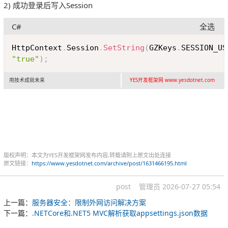
2) 成功登录后写入Session
C#
全选
Copy
HttpContext
.
Session
.
SetString
(
GZKeys
.
SESSION_US
"true"
)
;
用技术成就未来
YES开发框架网 www.yesdotnet.com
版权声明：本文为YES开发框架网发布内容,转载请附上原文出处连接
原文链接：
https://www.yesdotnet.com/archive/post/1631466195.html
post
管理员
2026-07-27 05:54
上一篇：
服务器安全：限制外网访问解决方案
下一篇：
.NETCore和.NET5 MVC解析获取appsettings.json数据