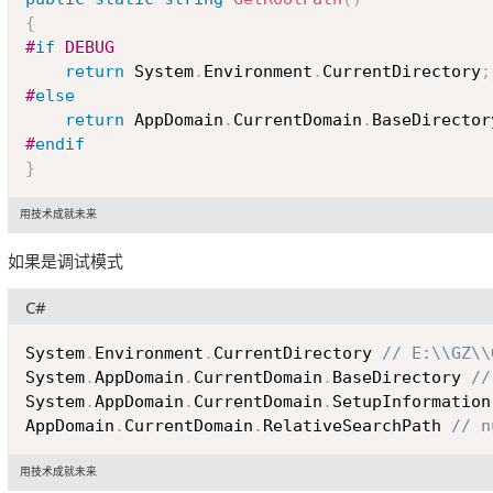
{
#
if
 DEBUG
return
 System
.
Environment
.
CurrentDirectory
;
#
else
return
 AppDomain
.
CurrentDomain
.
BaseDirector
#
endif
}
用技术成就未来
如果是调试模式
C#
System
.
Environment
.
CurrentDirectory 
// E:\\GZ\\
System
.
AppDomain
.
CurrentDomain
.
BaseDirectory 
//
System
.
AppDomain
.
CurrentDomain
.
SetupInformation
AppDomain
.
CurrentDomain
.
RelativeSearchPath 
// n
用技术成就未来