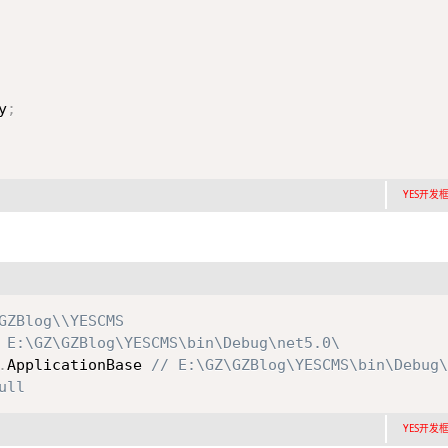
y
;
YES开发框架
GZBlog\\YESCMS
 E:\GZ\GZBlog\YESCMS\bin\Debug\net5.0\
.
ApplicationBase 
// E:\GZ\GZBlog\YESCMS\bin\Debug\
ull
YES开发框架