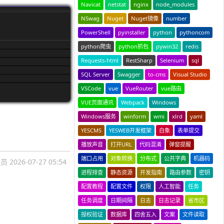
Navicat
netstat
nginx
node_modules
NSwag
Nuget
Nuget镜像
number
PowerShell
pyinstaller
python
pythoncom
python爬虫
python抓包
pywin32
redis
Requests-html
RestSharp
Selenium
sql
SQL Server
Swagger
to-cms
Visual Studio
VSCode
vue
VueRouter
vue路由
VUE页面通讯
Webpack
Windows
Windows服务
winform
wmi
xlrd
yaml
YESCMS
YESWEB开发框架
白象
表单提交
播放声音
打开URL
代码混淆
弹窗提醒
端口占用
对象转换
分布式
公共字典
机器码
理员
2026-07-27 05:54
进程排查
静态资源
开发指南
路由参数
密钥
配置教程
配置文件
权限
人工智能
任务
任务调度
日期间隔
日志
日志记录
省市区
授权验证
数据库
四舍五入
文案
文件读取