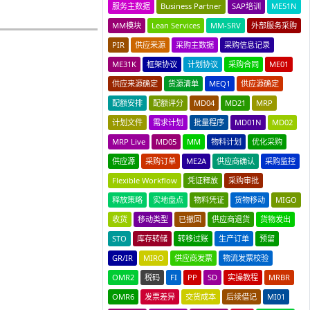
服务主数据
Business Partner
SAP培训
ME51N
MM模块
Lean Services
MM-SRV
外部服务采购
PIR
供应来源
采购主数据
采购信息记录
ME31K
框架协议
计划协议
采购合同
ME01
供应来源确定
货源清单
MEQ1
供应源确定
配额安排
配额评分
MD04
MD21
MRP
计划文件
需求计划
批量程序
MD01N
MD02
MRP Live
MD05
MM
物料计划
优化采购
供应源
采购订单
ME2A
供应商确认
采购监控
Flexible Workflow
凭证释放
采购审批
释放策略
实地盘点
物料凭证
货物移动
MIGO
收货
移动类型
已撤回
供应商退货
货物发出
STO
库存转储
转移过账
生产订单
预留
GR/IR
MIRO
供应商发票
物流发票校验
OMR2
税码
FI
PP
SD
实操教程
MRBR
OMR6
发票差异
交货成本
后续借记
MI01