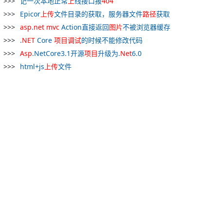
记一次本地正常
上
线接口报
404
Epicor
上
传
文件目录的获取，服务器文件
路径
获取
asp
.
net
mvc
Action直接返回
图片
不被浏览器缓存
.
NET
Core
项目
调试
的时候不能修改代码
Asp
.NetCore3.1开源
项目
升级为.
Net
6.0
html+js
上
传
文件