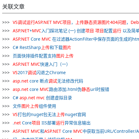
关联文章
VS
调试
运行
ASP
.
NET
MVC
项目
，
上
传
静态
资源
图片
404
问题
，
Deb
ASP
.
NET
+
MVC
入门踩坑笔记 (一) 创建
项目
项目
配置
运行
以及简单
ASP
.
NET
Core
MVC
在过滤器ActionFilter中保存页面的生成的htm
C# RestSharp
上
传
和下载
图片
页面快排插件配置支持
图片
上
传
ASP
.
NET
MVC
快速入门（一）
VS
2017
调试
闪退之Chrome
asp
.
net
core 断点
调试
无法修改代码
asp
.
net
core
MVC
路由添加.html伪
静态
url时报错
C#
asp
.
net
mvc
创建虚拟目录
文件
图片
上
传
组件使用
VS
打包的nuget包无法
上
传
nuget官网
.
net
Core
项目
IIS部署
运行
异常信息输出
ASP
.
NET
MVC
和
ASP
.
NET
Core
MVC
中获取当前URL/Controller/Ac