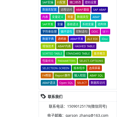
SAP实操
FI配置
端口修改
密码设置
数据库配置
远程访问
ABAP基础
SAP ABAP
内表
变量定义
常量
数据类型
ABAP
SAP开发
变量
基础语法
系统变量
结构体
字符串处理
循环语句
控制语句
DDIC
SE11
数据字典
透明表
ABAP开发
ALE EDI
IDoc
增强技术
ABAP内表
HASHED TABLE
SORTED TABLE
STANDARD TABLE
基本概念
性能优化
PARAMETERS
SELECT-OPTIONS
SELECTION-SCREEN
报表程序
选择屏幕
F4帮助
Report事件
输入校验
ABAP SQL
ABAP语法
Open SQL
SELECT
数据库访问
联系我们
联系电话：15090125178(微信同号)
电子邮箱：garson_zhang@163.com