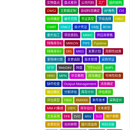
实物盘点
盘点差异
公司代码
工厂
组织结构
OMS2
主数据定制
自动科目确定
BP角色
CVI
伙伴确定
编号范围
凭证类型
字段选择
FBN1
OMBT
OMC2
会计凭证
OMJJ
BOM
委外加工
项目类别L
MRKO
供应商寄售
特殊库存K
MRKON
PIPE
Pipeline
特殊库存P
ERS
MRIS
发票计划
周期性结算
里程碑付款
变更追踪
版本管理
采购凭证
SFTP
WebDAV
网盘
飞牛fnOS
AMPL
HERS
MPN
中文教程
库存确定
可用性检查
缺件检查
Output Management
消息确定
输出确定
分割评估
库存计价
评估类别
评估类型
PB00
RM0000
条件技术
采购定价
MM-FI集成
OBYC
库存估价
文本类型
文本采用
EFB
EVO
MSV
SU3
用户参数
发票校验
合同参照
履约保留款
特别总账