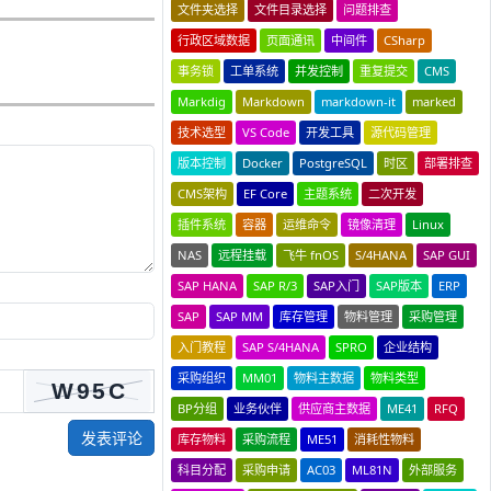
文件夹选择
文件目录选择
问题排查
行政区域数据
页面通讯
中间件
CSharp
事务锁
工单系统
并发控制
重复提交
CMS
Markdig
Markdown
markdown-it
marked
技术选型
VS Code
开发工具
源代码管理
版本控制
Docker
PostgreSQL
时区
部署排查
CMS架构
EF Core
主题系统
二次开发
插件系统
容器
运维命令
镜像清理
Linux
NAS
远程挂载
飞牛 fnOS
S/4HANA
SAP GUI
SAP HANA
SAP R/3
SAP入门
SAP版本
ERP
SAP
SAP MM
库存管理
物料管理
采购管理
入门教程
SAP S/4HANA
SPRO
企业结构
采购组织
MM01
物料主数据
物料类型
BP分组
业务伙伴
供应商主数据
ME41
RFQ
发表评论
库存物料
采购流程
ME51
消耗性物料
科目分配
采购申请
AC03
ML81N
外部服务