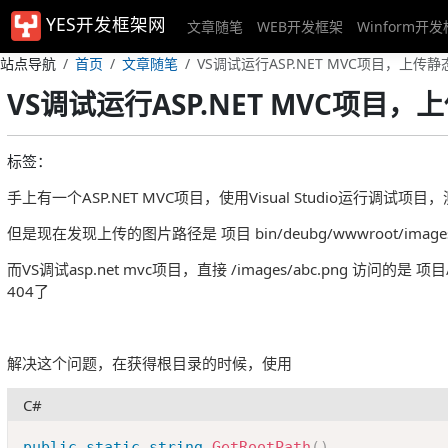
YES开发框架网
文章随笔
WEB开发框架
Winform开
站点导航
首页
文章随笔
VS调试运行ASP.NET MVC项目，上传
VS调试运行ASP.NET MVC项目
标签：
手上有一个ASP.NET MVC项目，使用Visual Studio运行调试项
但是现在发现上传的图片路径是 项目 bin/deubg/wwwroot/image
而VS调试asp.net mvc项目，直接 /images/abc.png 访
404了
解决这个问题，在获得根目录的时候，使用
C#
public
static
string
GetRootPath
(
)