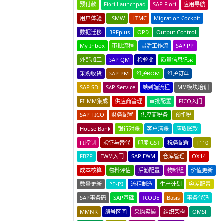
预付款
Fiori Launchpad
SAP Fiori
应用导航
用户体验
LSMW
LTMC
Migration Cockpit
数据迁移
BRFplus
OPD
Output Control
My Inbox
审批流程
灵活工作流
SAP PP
外部加工
SAP QM
检验批
质量信息记录
采购收货
SAP PM
维护BOM
维护订单
SAP SD
SAP Service
端到端流程
MM模块培训
FI-MM集成
供应商管理
审批配置
FICO入门
SAP FICO
财务配置
供应商税务
预扣税
House Bank
银行对账
客户清账
应收账款
FI控制
验证与替代
印度 GST
税务配置
F110
FBZP
EWM入门
SAP EWM
仓库管理
OX14
成本核算
物料评估
后勤配置
物料组
价值更新
数量更新
PP-PI
流程制造
生产计划
容差配置
SAP事务码
SAP基础
TCODE
Basis
事务代码
MMNR
编号区间
采购实操
组织架构
OMSF