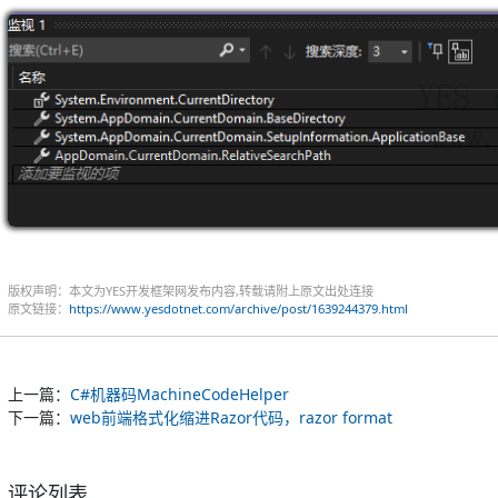
版权声明：本文为YES开发框架网发布内容,转载请附上原文出处连接
原文链接：
https://www.yesdotnet.com/archive/post/1639244379.html
上一篇：
C#机器码MachineCodeHelper
下一篇：
web前端格式化缩进Razor代码，razor format
评论列表