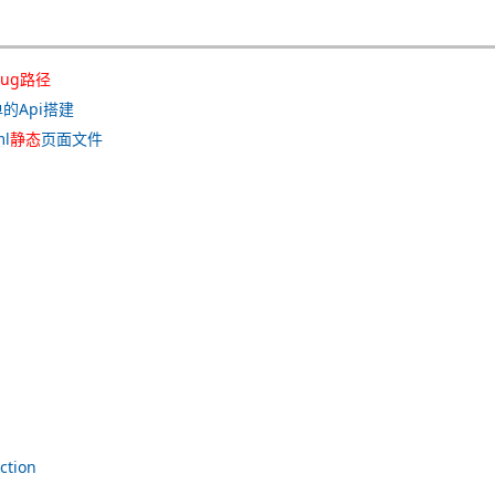
ug
路径
的Api搭建
l
静态
页面文件
tion