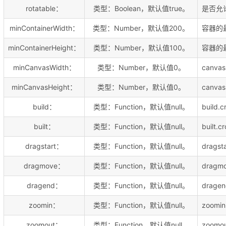
rotatable：
类型：Boolean，默认值true。
是否允
minContainerWidth：
类型：Number，默认值200。
容器的
minContainerHeight：
类型：Number，默认值100。
容器的
minCanvasWidth：
类型：Number，默认值0。
canva
minCanvasHeight：
类型：Number，默认值0。
canva
build：
类型：Function，默认值null。
build
built：
类型：Function，默认值null。
built
dragstart：
类型：Function，默认值null。
drags
dragmove：
类型：Function，默认值null。
drag
dragend：
类型：Function，默认值null。
drag
zoomin：
类型：Function，默认值null。
zoom
zoomout：
类型：Function，默认值null。
zoom