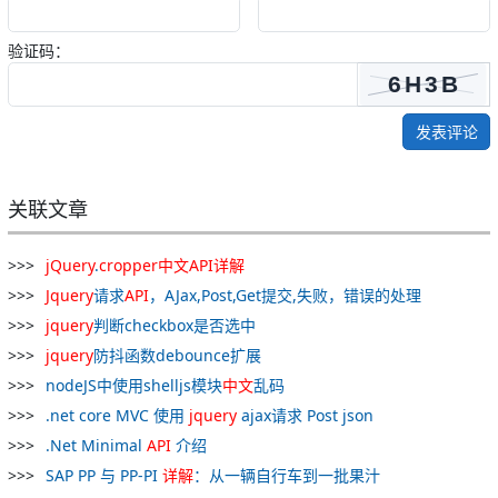
验证码：
发表评论
关联文章
jQuery
.
cropper
中文
API
详解
Jquery
请求
API
，AJax,Post,Get提交,失败，错误的处理
jquery
判断checkbox是否选中
jquery
防抖函数debounce扩展
nodeJS中使用shelljs模块
中文
乱码
.net core MVC 使用
jquery
ajax请求 Post json
.Net Minimal
API
介绍
SAP PP 与 PP-PI
详解
：从一辆自行车到一批果汁