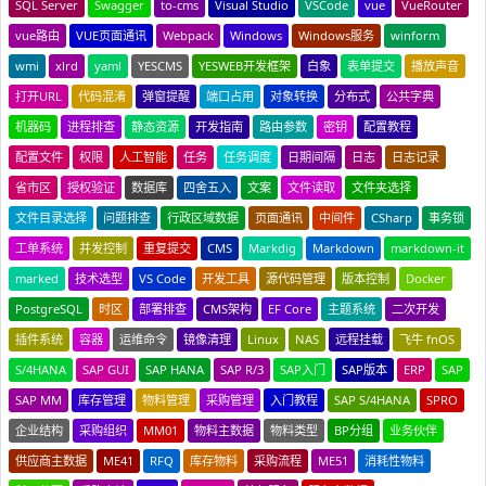
SQL Server
Swagger
to-cms
Visual Studio
VSCode
vue
VueRouter
vue路由
VUE页面通讯
Webpack
Windows
Windows服务
winform
wmi
xlrd
yaml
YESCMS
YESWEB开发框架
白象
表单提交
播放声音
打开URL
代码混淆
弹窗提醒
端口占用
对象转换
分布式
公共字典
机器码
进程排查
静态资源
开发指南
路由参数
密钥
配置教程
配置文件
权限
人工智能
任务
任务调度
日期间隔
日志
日志记录
省市区
授权验证
数据库
四舍五入
文案
文件读取
文件夹选择
文件目录选择
问题排查
行政区域数据
页面通讯
中间件
CSharp
事务锁
工单系统
并发控制
重复提交
CMS
Markdig
Markdown
markdown-it
marked
技术选型
VS Code
开发工具
源代码管理
版本控制
Docker
PostgreSQL
时区
部署排查
CMS架构
EF Core
主题系统
二次开发
插件系统
容器
运维命令
镜像清理
Linux
NAS
远程挂载
飞牛 fnOS
S/4HANA
SAP GUI
SAP HANA
SAP R/3
SAP入门
SAP版本
ERP
SAP
SAP MM
库存管理
物料管理
采购管理
入门教程
SAP S/4HANA
SPRO
企业结构
采购组织
MM01
物料主数据
物料类型
BP分组
业务伙伴
供应商主数据
ME41
RFQ
库存物料
采购流程
ME51
消耗性物料