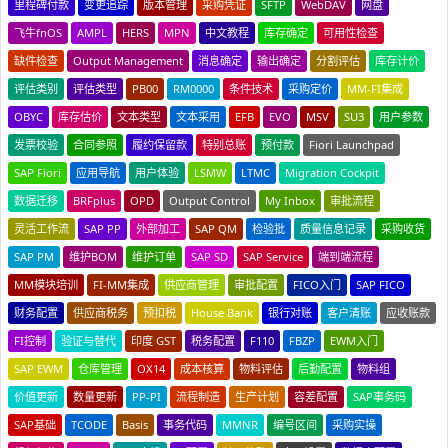
里程碑付款
变更追踪
版本管理
采购凭证
SFTP
WebDAV
网盘
飞牛fnOS
AMPL
HERS
MPN
中文教程
库存确定
可用性检查
缺件检查
Output Management
消息确定
输出确定
分割评估
库存计价
评估类别
评估类型
PB00
RM0000
条件技术
采购定价
MM-FI集成
OBYC
库存估价
文本类型
文本采用
EFB
EVO
MSV
SU3
用户参数
发票校验
合同参照
履约保留款
特别总账
预付款
Fiori Launchpad
SAP Fiori
应用导航
用户体验
LSMW
LTMC
Migration Cockpit
数据迁移
BRFplus
OPD
Output Control
My Inbox
审批流程
灵活工作流
SAP PP
外部加工
SAP QM
检验批
质量信息记录
采购收货
SAP PM
维护BOM
维护订单
SAP SD
SAP Service
端到端流程
MM模块培训
FI-MM集成
供应商管理
审批配置
FICO入门
SAP FICO
财务配置
供应商税务
预扣税
House Bank
银行对账
客户清账
应收账款
FI控制
验证与替代
印度 GST
税务配置
F110
FBZP
EWM入门
SAP EWM
仓库管理
OX14
成本核算
物料评估
后勤配置
物料组
价值更新
数量更新
PP-PI
流程制造
生产计划
容差配置
SAP事务码
SAP基础
TCODE
Basis
事务代码
MMNR
编号区间
采购实操