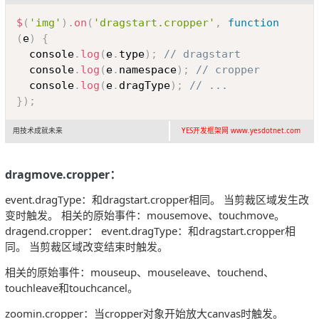
Copy
$
(
'img'
)
.
on
(
'dragstart.cropper'
,
function
(
e
)
{
  console
.
log
(
e
.
type
)
;
// dragstart
  console
.
log
(
e
.
namespace
)
;
// cropper
  console
.
log
(
e
.
dragType
)
;
// ...
}
)
;
用技术成就未来
YES开发框架网 www.yesdotnet.com
dragmove.cropper：
event.dragType：和dragstart.cropper相同。 当剪裁区域发生改
变时触发。 相关的原始事件：mousemove、touchmove。
dragend.cropper： event.dragType：和dragstart.cropper相
同。 当剪裁区域改变结束时触发。
相关的原始事件：mouseup、mouseleave、touchend、
touchleave和touchcancel。
zoomin.cropper：当cropper对象开始放大canvas时触发。