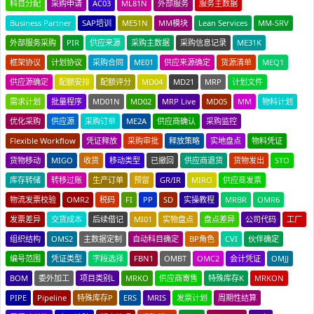
科目分配
采购申请
AC03
ML81N
外部服务
服务主数据
Business Partner
SAP培训
ME51N
MM模块
Lean Services
MM-SRV
外部服务采购
PIR
供应来源
采购主数据
采购信息记录
ME31K
框架协议
计划协议
采购合同
ME01
供应来源确定
货源清单
MEQ1
供应源确定
配额安排
配额评分
MD04
MD21
MRP
计划文件
需求计划
批量程序
MD01N
MD02
MRP Live
MD05
MM
物料计划
优化采购
供应源
采购订单
ME2A
供应商确认
采购监控
Flexible Workflow
凭证释放
采购审批
释放策略
实地盘点
物料凭证
货物移动
MIGO
收货
移动类型
已撤回
供应商退货
货物发出
STO
库存转储
转移过账
生产订单
预留
GR/IR
MIRO
供应商发票
物流发票校验
OMR2
税码
FI
PP
SD
实操教程
MRBR
OMR6
发票差异
交货成本
后续借记
MI01
实物盘点
盘点差异
公司代码
工厂
组织结构
OMS2
主数据定制
自动科目确定
BP角色
CVI
伙伴确定
编号范围
凭证类型
字段选择
FBN1
OMBT
OMC2
会计凭证
OMJJ
BOM
委外加工
项目类别L
MRKO
供应商寄售
特殊库存K
MRKON
PIPE
Pipeline
特殊库存P
ERS
MRIS
发票计划
周期性结算