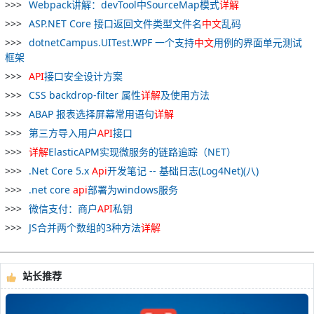
Webpack讲解：devTool中SourceMap模式
详解
ASP.NET Core 接口返回文件类型文件名
中文
乱码
dotnetCampus.UITest.WPF 一个支持
中文
用例的界面单元测试
框架
API
接口安全设计方案
CSS backdrop-filter 属性
详解
及使用方法
ABAP 报表选择屏幕常用语句
详解
第三方导入用户
API
接口
详解
ElasticAPM实现微服务的链路追踪（NET）
.Net Core 5.x
Api
开发笔记 -- 基础日志(Log4Net)(八)
.net core
api
部署为windows服务
微信支付：商户
API
私钥
JS合并两个数组的3种方法
详解
站长推荐