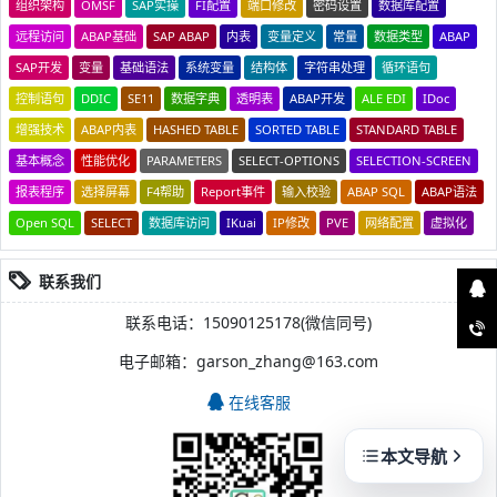
组织架构
OMSF
SAP实操
FI配置
端口修改
密码设置
数据库配置
远程访问
ABAP基础
SAP ABAP
内表
变量定义
常量
数据类型
ABAP
SAP开发
变量
基础语法
系统变量
结构体
字符串处理
循环语句
控制语句
DDIC
SE11
数据字典
透明表
ABAP开发
ALE EDI
IDoc
增强技术
ABAP内表
HASHED TABLE
SORTED TABLE
STANDARD TABLE
基本概念
性能优化
PARAMETERS
SELECT-OPTIONS
SELECTION-SCREEN
报表程序
选择屏幕
F4帮助
Report事件
输入校验
ABAP SQL
ABAP语法
Open SQL
SELECT
数据库访问
IKuai
IP修改
PVE
网络配置
虚拟化
联系我们
联系电话：15090125178(微信同号)
电子邮箱：garson_zhang@163.com
在线客服
本文导航