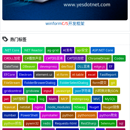
winform
C/S
开发框架
热门标签
.NET Core
.NET Reactor
ag-grid
AI发布
api安全
ASP.NET Core
C#DLL加密
C#播放声音
C#代码混淆
C#代码加密
ChromeDriver
Codex
DateTime
DBeaver
devexpress
devTool
DLL混淆
edge.js
EF
EFCore
Electron
element-ui
el-form
el-table
excel
FastReport
FileStream
FolderBrowerDialog
FolderSelectDialog
form提交
git
gridcontrol
gridview
input
javascript
json字符串
JS转换对象JSON
jwt
JWT授权
linq
log
Math
MCP
mitmproxy
MVC
MySQL
Navicat
netstat
nginx
node_modules
NSwag
Nuget
Nuget镜像
number
PowerShell
pyinstaller
python
pythoncom
python爬虫
python抓包
pywin32
redis
Requests-html
RestSharp
Selenium
sql