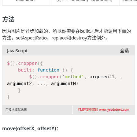
方法
因为图片是异步加载的，所以你需要在built之后才能调用下面的
方法，setAspectRatio、replace和destroy方法例外。
JavaScript
全选
Copy
$
(
)
.
cropper
(
{
built
:
function
(
)
{
$
(
)
.
cropper
(
'method'
,
 argument1
,
,
argument2
,
...
,
 argumentN
)
}
}
用技术成就未来
YES开发框架网 www.yesdotnet.com
move(offsetX, offsetY)：