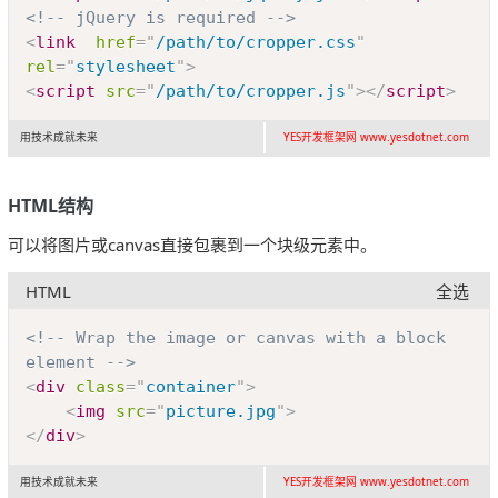
<!-- jQuery is required -->
<
link
href
=
"
/path/to/cropper.css
"
rel
=
"
stylesheet
"
>
<
script
src
=
"
/path/to/cropper.js
"
>
</
script
>
用技术成就未来
YES开发框架网 www.yesdotnet.com
HTML结构
可以将图片或canvas直接包裹到一个块级元素中。
HTML
全选
Copy
<!-- Wrap the image or canvas with a block 
element -->
<
div
class
=
"
container
"
>
<
img
src
=
"
picture.jpg
"
>
</
div
>
用技术成就未来
YES开发框架网 www.yesdotnet.com