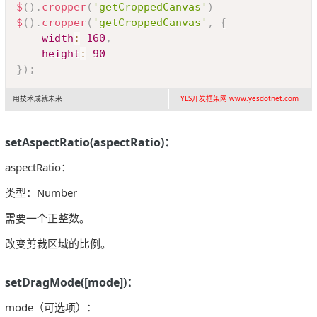
Copy
$
(
)
.
cropper
(
'getCroppedCanvas'
)
$
(
)
.
cropper
(
'getCroppedCanvas'
,
{
width
:
160
,
height
:
90
}
)
;
用技术成就未来
YES开发框架网 www.yesdotnet.com
setAspectRatio(aspectRatio)：
aspectRatio：
类型：Number
需要一个正整数。
改变剪裁区域的比例。
setDragMode([mode])：
mode（可选项）：