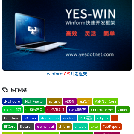
winform
C/S
开发框架
热门标签
.NET Core
.NET Reactor
ag-grid
AI发布
api安全
ASP.NET Core
C#DLL加密
C#播放声音
C#代码混淆
C#代码加密
ChromeDriver
Codex
DateTime
DBeaver
devexpress
devTool
DLL混淆
edge.js
EF
EFCore
Electron
element-ui
el-form
el-table
excel
FastReport