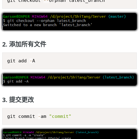
git checkout 
--
orphan latest_branch
2. 添加所有文件
Copy
git add 
-
A
3. 提交更改
Copy
git commit 
-
am 
"commit"