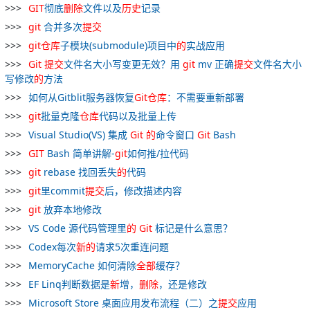
GIT
彻底
删除
文件以及
历史
记录
git
合并多次
提交
git
仓库
子模块(submodule)项目中
的
实战应用
Git
提交
文件名大小写变更无效？用
git
mv 正确
提交
文件名大小
写修改
的
方法
如何从Gitblit服务器恢复
Git
仓库
：不需要重新部署
git
批量克隆
仓库
代码以及批量上传
Visual Studio(VS) 集成
Git
的
命令窗口
Git
Bash
GIT
Bash 简单讲解-
git
如何推/拉代码
git
rebase 找回丢失
的
代码
git
里commit
提交
后，修改描述内容
git
放弃本地修改
VS Code 源代码管理里
的
Git
标记是什么意思？
Codex每次
新
的
请求5次重连问题
MemoryCache 如何清除
全部
缓存？
EF Linq判断数据是
新
增，
删除
，还是修改
Microsoft Store 桌面应用发布流程（二）之
提交
应用