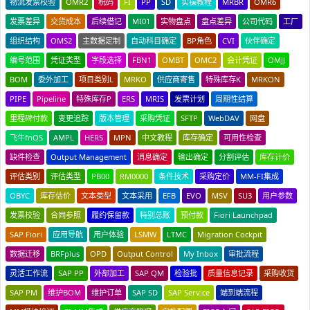
物流发票校验
OMR2
税码
FI
PP
SD
实操教程
MRBR
OMR6
发票差异
交货成本
后续借记
MI01
实物盘点
盘点差异
公司代码
工厂
组织结构
OMS2
主数据定制
自动科目确定
BP角色
CVI
伙伴确定
编号范围
凭证类型
字段选择
FBN1
OMBT
OMC2
会计凭证
OMJJ
BOM
委外加工
项目类别L
MRKO
供应商寄售
特殊库存K
MRKON
PIPE
Pipeline
特殊库存P
ERS
MRIS
发票计划
周期性结算
里程碑付款
变更追踪
版本管理
采购凭证
SFTP
WebDAV
网盘
飞牛fnOS
AMPL
HERS
MPN
中文教程
库存确定
可用性检查
缺件检查
Output Management
消息确定
输出确定
分割评估
库存计价
评估类别
评估类型
PB00
RM0000
条件技术
采购定价
MM-FI集成
OBYC
库存估价
文本类型
文本采用
EFB
EVO
MSV
SU3
用户参数
发票校验
合同参照
履约保留款
特别总账
预付款
Fiori Launchpad
SAP Fiori
应用导航
用户体验
LSMW
LTMC
Migration Cockpit
数据迁移
BRFplus
OPD
Output Control
My Inbox
审批流程
灵活工作流
SAP PP
外部加工
SAP QM
检验批
质量信息记录
采购收货
SAP PM
维护BOM
维护订单
SAP SD
SAP Service
端到端流程