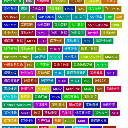
PostgreSQL
时区
部署排查
CMS架构
EF Core
主题系统
二次开发
插件系统
容器
运维命令
镜像清理
Linux
NAS
远程挂载
飞牛 fnOS
S/4HANA
SAP GUI
SAP HANA
SAP R/3
SAP入门
SAP版本
ERP
SAP
SAP MM
库存管理
物料管理
采购管理
入门教程
SAP S/4HANA
SPRO
企业结构
采购组织
MM01
物料主数据
物料类型
BP分组
业务伙伴
供应商主数据
ME41
RFQ
库存物料
采购流程
ME51
消耗性物料
科目分配
采购申请
AC03
ML81N
外部服务
服务主数据
Business Partner
SAP培训
ME51N
MM模块
Lean Services
MM-SRV
外部服务采购
PIR
供应来源
采购主数据
采购信息记录
ME31K
框架协议
计划协议
采购合同
ME01
供应来源确定
货源清单
MEQ1
供应源确定
配额安排
配额评分
MD04
MD21
MRP
计划文件
需求计划
批量程序
MD01N
MD02
MRP Live
MD05
MM
物料计划
优化采购
供应源
采购订单
ME2A
供应商确认
采购监控
Flexible Workflow
凭证释放
采购审批
释放策略
实地盘点
物料凭证
货物移动
MIGO
收货
移动类型
已撤回
供应商退货
货物发出
STO
库存转储
转移过账
生产订单
预留
GR/IR
MIRO
供应商发票