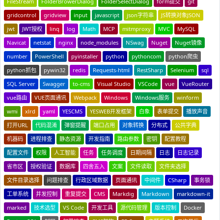
FileStream
FolderBrowerDialog
FolderSelectDialog
form提交
git
gridcontrol
gridview
input
javascript
json字符串
JS转换对象JSON
jwt
JWT授权
linq
log
Math
MCP
mitmproxy
MVC
MySQL
Navicat
netstat
nginx
node_modules
NSwag
Nuget
Nuget镜像
number
PowerShell
pyinstaller
python
pythoncom
python爬虫
python抓包
pywin32
redis
Requests-html
RestSharp
Selenium
sql
SQL Server
Swagger
to-cms
Visual Studio
VSCode
vue
VueRouter
vue路由
VUE页面通讯
Webpack
Windows
Windows服务
winform
wmi
xlrd
yaml
YESCMS
YESWEB开发框架
白象
表单提交
播放声音
打开URL
代码混淆
弹窗提醒
端口占用
对象转换
分布式
公共字典
机器码
进程排查
静态资源
开发指南
路由参数
密钥
配置教程
配置文件
权限
人工智能
任务
任务调度
日期间隔
日志
日志记录
省市区
授权验证
数据库
四舍五入
文案
文件读取
文件夹选择
文件目录选择
问题排查
行政区域数据
页面通讯
中间件
CSharp
事务锁
工单系统
并发控制
重复提交
CMS
Markdig
Markdown
markdown-it
marked
技术选型
VS Code
开发工具
源代码管理
版本控制
Docker