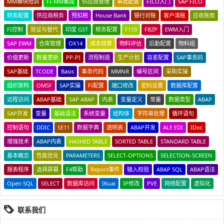
MM模块培训
FI-MM集成
供应商管理
审批配置
FICO入门
SAP FICO
财务配置
供应商税务
预扣税
House Bank
银行对账
客户清账
应收账款
FI控制
验证与替代
印度 GST
税务配置
F110
FBZP
EWM入门
SAP EWM
仓库管理
OX14
成本核算
物料评估
后勤配置
物料组
价值更新
数量更新
PP-PI
流程制造
生产计划
容差配置
SAP事务码
SAP基础
TCODE
Basis
事务代码
MMNR
编号区间
采购实操
组织架构
OMSF
SAP实操
FI配置
端口修改
密码设置
数据库配置
远程访问
ABAP基础
SAP ABAP
内表
变量定义
常量
数据类型
ABAP
SAP开发
变量
基础语法
系统变量
结构体
字符串处理
循环语句
控制语句
DDIC
SE11
数据字典
透明表
ABAP开发
ALE EDI
IDoc
增强技术
ABAP内表
HASHED TABLE
SORTED TABLE
STANDARD TABLE
基本概念
性能优化
PARAMETERS
SELECT-OPTIONS
SELECTION-SCREEN
报表程序
选择屏幕
F4帮助
Report事件
输入校验
ABAP SQL
ABAP语法
Open SQL
SELECT
数据库访问
IKuai
IP修改
PVE
网络配置
虚拟化
联系我们