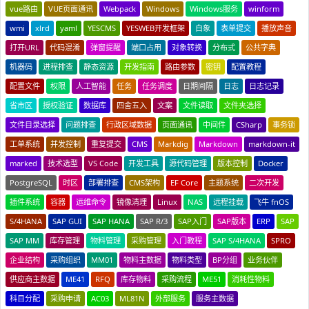
vue路由
VUE页面通讯
Webpack
Windows
Windows服务
winform
wmi
xlrd
yaml
YESCMS
YESWEB开发框架
白象
表单提交
播放声音
打开URL
代码混淆
弹窗提醒
端口占用
对象转换
分布式
公共字典
机器码
进程排查
静态资源
开发指南
路由参数
密钥
配置教程
配置文件
权限
人工智能
任务
任务调度
日期间隔
日志
日志记录
省市区
授权验证
数据库
四舍五入
文案
文件读取
文件夹选择
文件目录选择
问题排查
行政区域数据
页面通讯
中间件
CSharp
事务锁
工单系统
并发控制
重复提交
CMS
Markdig
Markdown
markdown-it
marked
技术选型
VS Code
开发工具
源代码管理
版本控制
Docker
PostgreSQL
时区
部署排查
CMS架构
EF Core
主题系统
二次开发
插件系统
容器
运维命令
镜像清理
Linux
NAS
远程挂载
飞牛 fnOS
S/4HANA
SAP GUI
SAP HANA
SAP R/3
SAP入门
SAP版本
ERP
SAP
SAP MM
库存管理
物料管理
采购管理
入门教程
SAP S/4HANA
SPRO
企业结构
采购组织
MM01
物料主数据
物料类型
BP分组
业务伙伴
供应商主数据
ME41
RFQ
库存物料
采购流程
ME51
消耗性物料
科目分配
采购申请
AC03
ML81N
外部服务
服务主数据