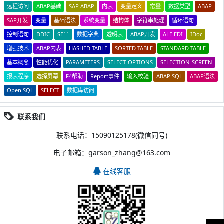
远程访问
ABAP基础
SAP ABAP
内表
变量定义
常量
数据类型
ABAP
SAP开发
变量
基础语法
系统变量
结构体
字符串处理
循环语句
控制语句
DDIC
SE11
数据字典
透明表
ABAP开发
ALE EDI
IDoc
增强技术
ABAP内表
HASHED TABLE
SORTED TABLE
STANDARD TABLE
基本概念
性能优化
PARAMETERS
SELECT-OPTIONS
SELECTION-SCREEN
报表程序
选择屏幕
F4帮助
Report事件
输入校验
ABAP SQL
ABAP语法
Open SQL
SELECT
数据库访问
联系我们
联系电话：15090125178(微信同号)
电子邮箱：garson_zhang@163.com
在线客服