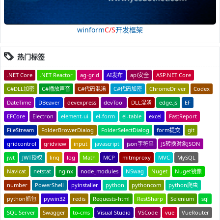
winform
C/S
开发框架
热门标签
.NET Core
.NET Reactor
ag-grid
AI发布
api安全
ASP.NET Core
C#DLL加密
C#播放声音
C#代码混淆
C#代码加密
ChromeDriver
Codex
DateTime
DBeaver
devexpress
devTool
DLL混淆
edge.js
EF
EFCore
Electron
element-ui
el-form
el-table
excel
FastReport
FileStream
FolderBrowerDialog
FolderSelectDialog
form提交
git
gridcontrol
gridview
input
javascript
json字符串
JS转换对象JSON
jwt
JWT授权
linq
log
Math
MCP
mitmproxy
MVC
MySQL
Navicat
netstat
nginx
node_modules
NSwag
Nuget
Nuget镜像
number
PowerShell
pyinstaller
python
pythoncom
python爬虫
python抓包
pywin32
redis
Requests-html
RestSharp
Selenium
sql
SQL Server
Swagger
to-cms
Visual Studio
VSCode
vue
VueRouter