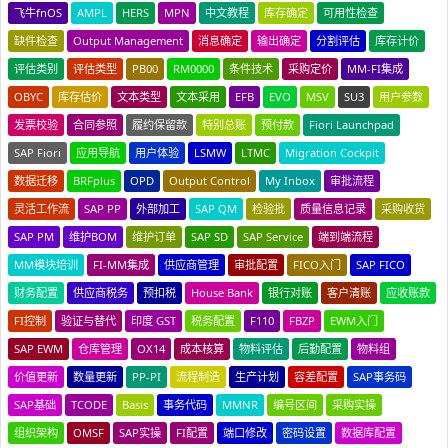
飞牛fnOS
AMPL
HERS
MPN
中文教程
库存确定
可用性检查
缺件检查
Output Management
消息确定
输出确定
分割评估
库存计价
评估类别
评估类型
PB00
RM0000
条件技术
采购定价
MM-FI集成
OBYC
库存估价
文本类型
文本采用
EFB
EVO
MSV
SU3
用户参数
发票校验
合同参照
履约保留款
特别总账
预付款
Fiori Launchpad
SAP Fiori
应用导航
用户体验
LSMW
LTMC
Migration Cockpit
数据迁移
BRFplus
OPD
Output Control
My Inbox
审批流程
灵活工作流
SAP PP
外部加工
SAP QM
检验批
质量信息记录
采购收货
SAP PM
维护BOM
维护订单
SAP SD
SAP Service
端到端流程
MM模块培训
FI-MM集成
供应商管理
审批配置
FICO入门
SAP FICO
财务配置
供应商税务
预扣税
House Bank
银行对账
客户清账
应收账款
FI控制
验证与替代
印度 GST
税务配置
F110
FBZP
EWM入门
SAP EWM
仓库管理
OX14
成本核算
物料评估
后勤配置
物料组
价值更新
数量更新
PP-PI
流程制造
生产计划
容差配置
SAP事务码
SAP基础
TCODE
Basis
事务代码
MMNR
编号区间
采购实操
组织架构
OMSF
SAP实操
FI配置
端口修改
密码设置
数据库配置