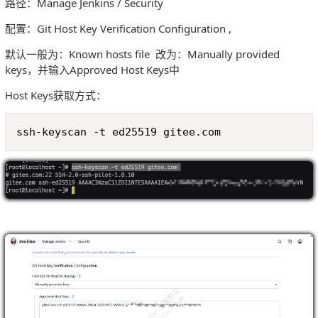
路径：Manage Jenkins / Security
配置：Git Host Key Verification Configuration ,
默认一般为：Known hosts file 改为：Manually provided
keys，并输入Approved Host Keys中
Host Keys获取方式：
Copy
ssh-keyscan -t ed25519 gitee.com