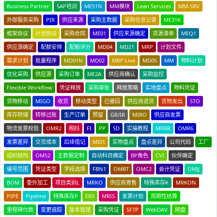
Business Partner
SAP培训
ME51N
MM模块
Lean Services
MM-SRV
外部服务采购
PIR
供应来源
采购主数据
采购信息记录
ME31K
框架协议
计划协议
采购合同
ME01
供应来源确定
货源清单
MEQ1
供应源确定
配额安排
配额评分
MD04
MD21
MRP
计划文件
需求计划
批量程序
MD01N
MD02
MRP Live
MD05
MM
物料计划
优化采购
供应源
采购订单
ME2A
供应商确认
采购监控
Flexible Workflow
凭证释放
采购审批
释放策略
实地盘点
物料凭证
货物移动
MIGO
收货
移动类型
已撤回
供应商退货
货物发出
STO
库存转储
转移过账
生产订单
预留
GR/IR
MIRO
供应商发票
物流发票校验
OMR2
税码
FI
PP
SD
实操教程
MRBR
OMR6
发票差异
交货成本
后续借记
MI01
实物盘点
盘点差异
公司代码
工厂
组织结构
OMS2
主数据定制
自动科目确定
BP角色
CVI
伙伴确定
编号范围
凭证类型
字段选择
FBN1
OMBT
OMC2
会计凭证
OMJJ
BOM
委外加工
项目类别L
MRKO
供应商寄售
特殊库存K
MRKON
PIPE
Pipeline
特殊库存P
ERS
MRIS
发票计划
周期性结算
里程碑付款
变更追踪
版本管理
采购凭证
SFTP
WebDAV
网盘