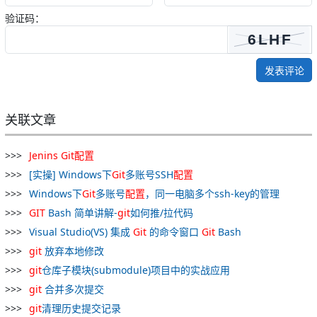
验证码：
发表评论
关联文章
Jenins
Git
配置
[实操] Windows下
Git
多账号SSH
配置
Windows下
Git
多账号
配置
，同一电脑多个ssh-key的管理
GIT
Bash 简单讲解-
git
如何推/拉代码
Visual Studio(VS) 集成
Git
的命令窗口
Git
Bash
git
放弃本地修改
git
仓库子模块(submodule)项目中的实战应用
git
合并多次提交
git
清理历史提交记录