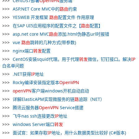
CentOS7部署
OpenVPN
服务端
ASP.NET Core MVC中的
路
由
约束
YESWEB 开发框架
路
由
配置文件 作用原理
在SAP UI5应用程序的配置文件之【
路
由
配置】
asp.net core MVC
路
由
添加.html伪静态url时报错
vue
路
由
跳转的几种方式(带参数)
nginx端口
转发
配置
CentOS安装squid代理。用于代理
转发
微信，钉钉接口。解决
IP
白名单问题
.NET获得
IP
地址
Rocky编译安装指定版本
OpenVPN
openVPN
客户端windows开机自动启动
详解ElasticAPM实现微服务的链
路
追踪（NET）
腾讯云服务器
OpenVPN
Service搭建
飞牛nas ssh连接更改
IP
地址
windows Server端口
转发
面试官：如果存取
IP
地址，用什么数据类型比较好 (C#版本)