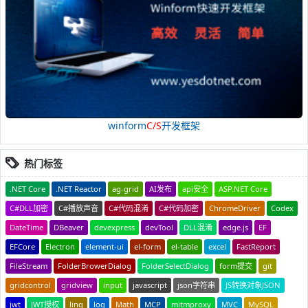
winform
C/S
开发框架
热门标签
.NET Core
.NET Reactor
ag-grid
AI发布
api安全
ASP.NET Core
C#DLL加密
C#播放声音
C#代码混淆
C#代码加密
ChromeDriver
Codex
DateTime
DBeaver
devexpress
devTool
DLL混淆
edge.js
EF
EFCore
Electron
element-ui
el-form
el-table
excel
FastReport
FileStream
FolderBrowerDialog
FolderSelectDialog
form提交
git
gridcontrol
gridview
input
javascript
json字符串
JS转换对象JSON
jwt
JWT授权
linq
log
Math
MCP
mitmproxy
MVC
MySQL