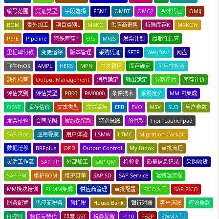
编号范围
凭证类型
字段选择
FBN1
OMBT
OMC2
会计凭证
OMJJ
BOM
委外加工
项目类别L
MRKO
供应商寄售
特殊库存K
MRKON
PIPE
Pipeline
特殊库存P
ERS
MRIS
发票计划
周期性结算
里程碑付款
变更追踪
版本管理
采购凭证
SFTP
WebDAV
网盘
飞牛fnOS
AMPL
HERS
MPN
中文教程
库存确定
可用性检查
缺件检查
Output Management
消息确定
输出确定
分割评估
库存计价
评估类别
评估类型
PB00
RM0000
条件技术
采购定价
MM-FI集成
OBYC
库存估价
文本类型
文本采用
EFB
EVO
MSV
SU3
用户参数
发票校验
合同参照
履约保留款
特别总账
预付款
Fiori Launchpad
SAP Fiori
应用导航
用户体验
LSMW
LTMC
Migration Cockpit
数据迁移
BRFplus
OPD
Output Control
My Inbox
审批流程
灵活工作流
SAP PP
外部加工
SAP QM
检验批
质量信息记录
采购收货
SAP PM
维护BOM
维护订单
SAP SD
SAP Service
端到端流程
MM模块培训
FI-MM集成
供应商管理
审批配置
FICO入门
SAP FICO
财务配置
供应商税务
预扣税
House Bank
银行对账
客户清账
应收账款
FI控制
验证与替代
印度 GST
税务配置
F110
FBZP
EWM入门