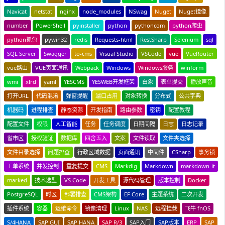
Navicat
netstat
nginx
node_modules
NSwag
Nuget
Nuget镜像
number
PowerShell
pyinstaller
python
pythoncom
python爬虫
python抓包
pywin32
redis
Requests-html
RestSharp
Selenium
sql
SQL Server
Swagger
to-cms
Visual Studio
VSCode
vue
VueRouter
vue路由
VUE页面通讯
Webpack
Windows
Windows服务
winform
wmi
xlrd
yaml
YESCMS
YESWEB开发框架
白象
表单提交
播放声音
打开URL
代码混淆
弹窗提醒
端口占用
对象转换
分布式
公共字典
机器码
进程排查
静态资源
开发指南
路由参数
密钥
配置教程
配置文件
权限
人工智能
任务
任务调度
日期间隔
日志
日志记录
省市区
授权验证
数据库
四舍五入
文案
文件读取
文件夹选择
文件目录选择
问题排查
行政区域数据
页面通讯
中间件
CSharp
事务锁
工单系统
并发控制
重复提交
CMS
Markdig
Markdown
markdown-it
marked
技术选型
VS Code
开发工具
源代码管理
版本控制
Docker
PostgreSQL
时区
部署排查
CMS架构
EF Core
主题系统
二次开发
插件系统
容器
运维命令
镜像清理
Linux
NAS
远程挂载
飞牛 fnOS
S/4HANA
SAP GUI
SAP HANA
SAP R/3
SAP入门
SAP版本
ERP
SAP