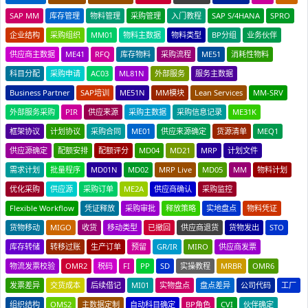
SAP MM
库存管理
物料管理
采购管理
入门教程
SAP S/4HANA
SPRO
企业结构
采购组织
MM01
物料主数据
物料类型
BP分组
业务伙伴
供应商主数据
ME41
RFQ
库存物料
采购流程
ME51
消耗性物料
科目分配
采购申请
AC03
ML81N
外部服务
服务主数据
Business Partner
SAP培训
ME51N
MM模块
Lean Services
MM-SRV
外部服务采购
PIR
供应来源
采购主数据
采购信息记录
ME31K
框架协议
计划协议
采购合同
ME01
供应来源确定
货源清单
MEQ1
供应源确定
配额安排
配额评分
MD04
MD21
MRP
计划文件
需求计划
批量程序
MD01N
MD02
MRP Live
MD05
MM
物料计划
优化采购
供应源
采购订单
ME2A
供应商确认
采购监控
Flexible Workflow
凭证释放
采购审批
释放策略
实地盘点
物料凭证
货物移动
MIGO
收货
移动类型
已撤回
供应商退货
货物发出
STO
库存转储
转移过账
生产订单
预留
GR/IR
MIRO
供应商发票
物流发票校验
OMR2
税码
FI
PP
SD
实操教程
MRBR
OMR6
发票差异
交货成本
后续借记
MI01
实物盘点
盘点差异
公司代码
工厂
组织结构
OMS2
主数据定制
自动科目确定
BP角色
CVI
伙伴确定