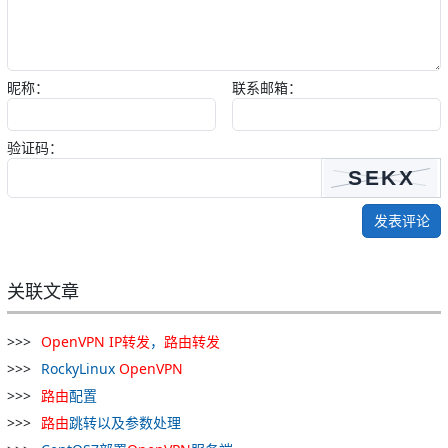
昵称：
联系邮箱：
验证码：
发表评论
关联文章
OpenVPN
IP
转发
，
路
由
转发
RockyLinux
OpenVPN
路
由
配置
路
由
跳转以及参数处理