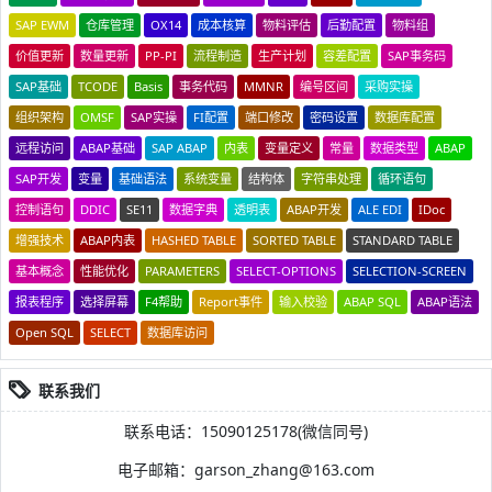
SAP EWM
仓库管理
OX14
成本核算
物料评估
后勤配置
物料组
价值更新
数量更新
PP-PI
流程制造
生产计划
容差配置
SAP事务码
SAP基础
TCODE
Basis
事务代码
MMNR
编号区间
采购实操
组织架构
OMSF
SAP实操
FI配置
端口修改
密码设置
数据库配置
远程访问
ABAP基础
SAP ABAP
内表
变量定义
常量
数据类型
ABAP
SAP开发
变量
基础语法
系统变量
结构体
字符串处理
循环语句
控制语句
DDIC
SE11
数据字典
透明表
ABAP开发
ALE EDI
IDoc
增强技术
ABAP内表
HASHED TABLE
SORTED TABLE
STANDARD TABLE
基本概念
性能优化
PARAMETERS
SELECT-OPTIONS
SELECTION-SCREEN
报表程序
选择屏幕
F4帮助
Report事件
输入校验
ABAP SQL
ABAP语法
Open SQL
SELECT
数据库访问
联系我们
联系电话：15090125178(微信同号)
电子邮箱：garson_zhang@163.com