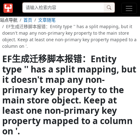
站点导航
首页
文章随笔
EF生成迁移脚本报错：Entity type '' has a split mapping, but it
doesn't map any non-primary key property to the main store
object. Keep at least one non-primary key property mapped to a
column on '.
EF生成迁移脚本报错：Entity
type '' has a split mapping, but
it doesn't map any non-
primary key property to the
main store object. Keep at
least one non-primary key
property mapped to a column
on '.