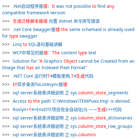
.Net启动程序报
错
：
It
was not possible
to
find
any
compatible framework version
生成
迁移
脚
本报
错
内置 dotnet 命令拼写错误
.net Core Swagger报
错
the
same schemaid is already used
for
type
swagger
Linq
to
SQL语句基础讲解
WCF中常见的报
错
：
The
content
type
text
Solution for "
A
Graphics
Object
cannot be Created from an
Image that
has
an Indexed Pixel Format"
.NET Core 运行时
T
4模板使用,
T
4
生成
代码
EF
异步查询ToListAsync报
错
sql server系统表详细说明 之 sys.
column
_
store
_segments
Access
to
the
path 'C:\Windows\TEMP\xxx.tmp' is denied.
Roslyn+
T
4+EnvDTE项目完全自动化(3) ——
生成
c++代码
sql server系统表详细说明 之 sys.
column
_
store
_dictionaries
sql server系统表详细说明 之 sys.
column
_
store
_row_groups
sql server系统表详细说明 之 sys.
columns