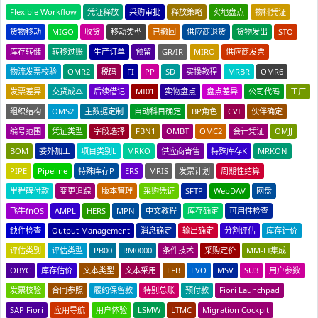
Flexible Workflow
凭证释放
采购审批
释放策略
实地盘点
物料凭证
货物移动
MIGO
收货
移动类型
已撤回
供应商退货
货物发出
STO
库存转储
转移过账
生产订单
预留
GR/IR
MIRO
供应商发票
物流发票校验
OMR2
税码
FI
PP
SD
实操教程
MRBR
OMR6
发票差异
交货成本
后续借记
MI01
实物盘点
盘点差异
公司代码
工厂
组织结构
OMS2
主数据定制
自动科目确定
BP角色
CVI
伙伴确定
编号范围
凭证类型
字段选择
FBN1
OMBT
OMC2
会计凭证
OMJJ
BOM
委外加工
项目类别L
MRKO
供应商寄售
特殊库存K
MRKON
PIPE
Pipeline
特殊库存P
ERS
MRIS
发票计划
周期性结算
里程碑付款
变更追踪
版本管理
采购凭证
SFTP
WebDAV
网盘
飞牛fnOS
AMPL
HERS
MPN
中文教程
库存确定
可用性检查
缺件检查
Output Management
消息确定
输出确定
分割评估
库存计价
评估类别
评估类型
PB00
RM0000
条件技术
采购定价
MM-FI集成
OBYC
库存估价
文本类型
文本采用
EFB
EVO
MSV
SU3
用户参数
发票校验
合同参照
履约保留款
特别总账
预付款
Fiori Launchpad
SAP Fiori
应用导航
用户体验
LSMW
LTMC
Migration Cockpit