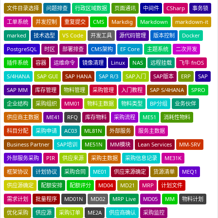
文件目录选择
问题排查
行政区域数据
页面通讯
中间件
CSharp
事务锁
工单系统
并发控制
重复提交
CMS
Markdig
Markdown
markdown-it
marked
技术选型
VS Code
开发工具
源代码管理
版本控制
Docker
PostgreSQL
时区
部署排查
CMS架构
EF Core
主题系统
二次开发
插件系统
容器
运维命令
镜像清理
Linux
NAS
远程挂载
飞牛 fnOS
S/4HANA
SAP GUI
SAP HANA
SAP R/3
SAP入门
SAP版本
ERP
SAP
SAP MM
库存管理
物料管理
采购管理
入门教程
SAP S/4HANA
SPRO
企业结构
采购组织
MM01
物料主数据
物料类型
BP分组
业务伙伴
供应商主数据
ME41
RFQ
库存物料
采购流程
ME51
消耗性物料
科目分配
采购申请
AC03
ML81N
外部服务
服务主数据
Business Partner
SAP培训
ME51N
MM模块
Lean Services
MM-SRV
外部服务采购
PIR
供应来源
采购主数据
采购信息记录
ME31K
框架协议
计划协议
采购合同
ME01
供应来源确定
货源清单
MEQ1
供应源确定
配额安排
配额评分
MD04
MD21
MRP
计划文件
需求计划
批量程序
MD01N
MD02
MRP Live
MD05
MM
物料计划
优化采购
供应源
采购订单
ME2A
供应商确认
采购监控