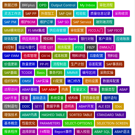
数据迁移
BRFplus
OPD
Output Control
My Inbox
审批流程
灵活工作流
SAP PP
外部加工
SAP QM
检验批
质量信息记录
采购收货
SAP PM
维护BOM
维护订单
SAP SD
SAP Service
端到端流程
MM模块培训
FI-MM集成
供应商管理
审批配置
FICO入门
SAP FICO
财务配置
供应商税务
预扣税
House Bank
银行对账
客户清账
应收账款
FI控制
验证与替代
印度 GST
税务配置
F110
FBZP
EWM入门
SAP EWM
仓库管理
OX14
成本核算
物料评估
后勤配置
物料组
价值更新
数量更新
PP-PI
流程制造
生产计划
容差配置
SAP事务码
SAP基础
TCODE
Basis
事务代码
MMNR
编号区间
采购实操
组织架构
OMSF
SAP实操
FI配置
端口修改
密码设置
数据库配置
远程访问
ABAP基础
SAP ABAP
内表
变量定义
常量
数据类型
ABAP
SAP开发
变量
基础语法
系统变量
结构体
字符串处理
循环语句
控制语句
DDIC
SE11
数据字典
透明表
ABAP开发
ALE EDI
IDoc
增强技术
ABAP内表
HASHED TABLE
SORTED TABLE
STANDARD TABLE
基本概念
性能优化
PARAMETERS
SELECT-OPTIONS
SELECTION-SCREEN
报表程序
选择屏幕
F4帮助
Report事件
输入校验
ABAP SQL
ABAP语法