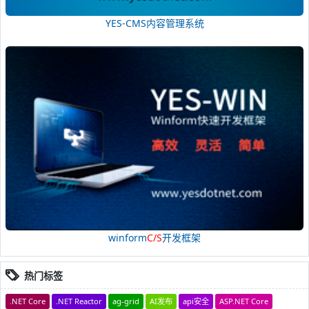
YES-CMS内容管理系统
winform
C/S
开发框架
热门标签
.NET Core
.NET Reactor
ag-grid
AI发布
api安全
ASP.NET Core