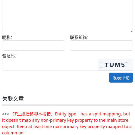
昵称：
联系邮箱：
验证码：
发表评论
关联文章
EF
生成
迁移
脚
本报
错
：
Entity
type
''
has
a
split
mapping
,
but
it
doesn
'
t
map
any
non
-
primary
key
property
to
the
main
store
object
.
Keep
at
least
one
non
-
primary
key
property
mapped
to
a
column
on
'.