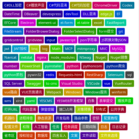
C#DLL加密
C#播放声音
C#代码混淆
C#代码加密
ChromeDriver
Codex
DateTime
DBeaver
devexpress
devTool
DLL混淆
edge.js
EF
EFCore
Electron
element-ui
el-form
el-table
excel
FastReport
FileStream
FolderBrowerDialog
FolderSelectDialog
form提交
git
gridcontrol
gridview
input
javascript
json字符串
JS转换对象JSON
jwt
JWT授权
linq
log
Math
MCP
mitmproxy
MVC
MySQL
Navicat
netstat
nginx
node_modules
NSwag
Nuget
Nuget镜像
number
PowerShell
pyinstaller
python
pythoncom
python爬虫
python抓包
pywin32
redis
Requests-html
RestSharp
Selenium
sql
SQL Server
Swagger
to-cms
Visual Studio
VSCode
vue
VueRouter
vue路由
VUE页面通讯
Webpack
Windows
Windows服务
winform
wmi
xlrd
yaml
YESCMS
YESWEB开发框架
白象
表单提交
播放声音
打开URL
代码混淆
弹窗提醒
端口占用
对象转换
分布式
公共字典
机器码
进程排查
静态资源
开发指南
路由参数
密钥
配置教程
配置文件
权限
人工智能
任务
任务调度
日期间隔
日志
日志记录
省市区
授权验证
数据库
四舍五入
文案
文件读取
文件夹选择