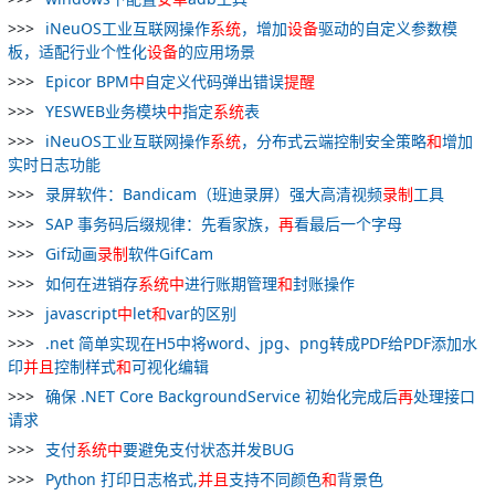
iNeuOS工业互联网操作
系统
，增加
设备
驱动的自定义参数模
板，适配行业个性化
设备
的应用场景
Epicor BPM
中
自定义代码弹出错误
提醒
YESWEB业务模块
中
指定
系统
表
iNeuOS工业互联网操作
系统
，分布式云端控制安全策略
和
增加
实时日志功能
录屏软件：Bandicam（班迪录屏）强大高清视频
录制
工具
SAP 事务码后缀规律：先看家族，
再
看最后一个字母
Gif动画
录制
软件GifCam
如何在进销存
系统
中
进行账期管理
和
封账操作
javascript
中
let
和
var的区别
.net 简单实现在H5中将word、jpg、png转成PDF给PDF添加水
印
并且
控制样式
和
可视化编辑
确保 .NET Core BackgroundService 初始化完成后
再
处理接口
请求
支付
系统
中
要避免支付状态并发BUG
Python 打印日志格式,
并且
支持不同颜色
和
背景色