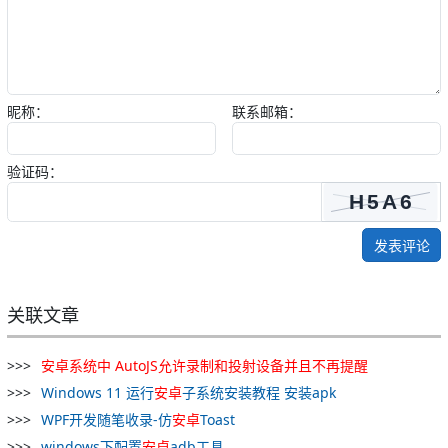
昵称：
联系邮箱：
验证码：
发表评论
关联文章
安
卓
系统
中
AutoJS
允许
录制
和
投射
设备
并且
不
再
提醒
Windows 11 运行
安
卓
子系统安装教程 安装apk
WPF开发随笔收录-仿
安
卓
Toast
windows下配置
安
卓
adb工具