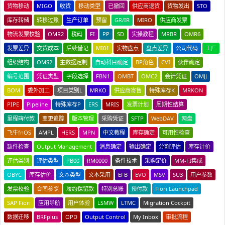
货物移动
MIGO
收货
移动类型
已撤回
供应商退货
货物发出
STO
库存转储
转移过账
生产订单
预留
GR/IR
MIRO
供应商发票
物流发票校验
OMR2
税码
FI
PP
SD
实操教程
MRBR
OMR6
发票差异
交货成本
后续借记
MI01
实物盘点
盘点差异
公司代码
工厂
组织结构
OMS2
主数据定制
自动科目确定
BP角色
CVI
伙伴确定
编号范围
凭证类型
字段选择
FBN1
OMBT
OMC2
会计凭证
OMJJ
BOM
委外加工
项目类别L
MRKO
供应商寄售
特殊库存K
MRKON
PIPE
Pipeline
特殊库存P
ERS
MRIS
发票计划
周期性结算
里程碑付款
变更追踪
版本管理
采购凭证
SFTP
WebDAV
网盘
飞牛fnOS
AMPL
HERS
MPN
中文教程
库存确定
可用性检查
缺件检查
Output Management
消息确定
输出确定
分割评估
库存计价
评估类别
评估类型
PB00
RM0000
条件技术
采购定价
MM-FI集成
OBYC
库存估价
文本类型
文本采用
EFB
EVO
MSV
SU3
用户参数
发票校验
合同参照
履约保留款
特别总账
预付款
Fiori Launchpad
SAP Fiori
应用导航
用户体验
LSMW
LTMC
Migration Cockpit
数据迁移
BRFplus
OPD
Output Control
My Inbox
审批流程