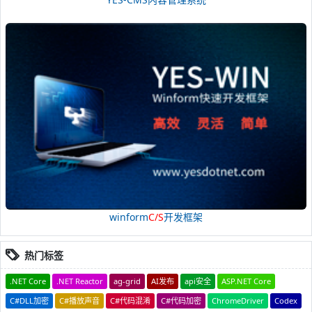
winform
C/S
开发框架
热门标签
.NET Core
.NET Reactor
ag-grid
AI发布
api安全
ASP.NET Core
C#DLL加密
C#播放声音
C#代码混淆
C#代码加密
ChromeDriver
Codex