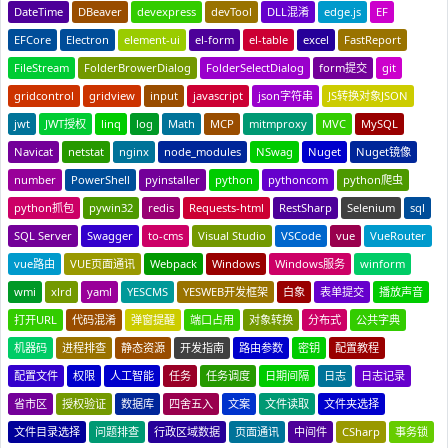
DateTime
DBeaver
devexpress
devTool
DLL混淆
edge.js
EF
EFCore
Electron
element-ui
el-form
el-table
excel
FastReport
FileStream
FolderBrowerDialog
FolderSelectDialog
form提交
git
gridcontrol
gridview
input
javascript
json字符串
JS转换对象JSON
jwt
JWT授权
linq
log
Math
MCP
mitmproxy
MVC
MySQL
Navicat
netstat
nginx
node_modules
NSwag
Nuget
Nuget镜像
number
PowerShell
pyinstaller
python
pythoncom
python爬虫
python抓包
pywin32
redis
Requests-html
RestSharp
Selenium
sql
SQL Server
Swagger
to-cms
Visual Studio
VSCode
vue
VueRouter
vue路由
VUE页面通讯
Webpack
Windows
Windows服务
winform
wmi
xlrd
yaml
YESCMS
YESWEB开发框架
白象
表单提交
播放声音
打开URL
代码混淆
弹窗提醒
端口占用
对象转换
分布式
公共字典
机器码
进程排查
静态资源
开发指南
路由参数
密钥
配置教程
配置文件
权限
人工智能
任务
任务调度
日期间隔
日志
日志记录
省市区
授权验证
数据库
四舍五入
文案
文件读取
文件夹选择
文件目录选择
问题排查
行政区域数据
页面通讯
中间件
CSharp
事务锁