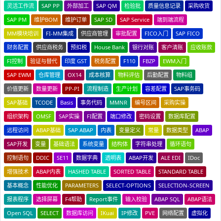
灵活工作流
SAP PP
外部加工
SAP QM
检验批
质量信息记录
采购收货
SAP PM
维护BOM
维护订单
SAP SD
SAP Service
端到端流程
MM模块培训
FI-MM集成
供应商管理
审批配置
FICO入门
SAP FICO
财务配置
供应商税务
预扣税
House Bank
银行对账
客户清账
应收账款
FI控制
验证与替代
印度 GST
税务配置
F110
FBZP
EWM入门
SAP EWM
仓库管理
OX14
成本核算
物料评估
后勤配置
物料组
价值更新
数量更新
PP-PI
流程制造
生产计划
容差配置
SAP事务码
SAP基础
TCODE
Basis
事务代码
MMNR
编号区间
采购实操
组织架构
OMSF
SAP实操
FI配置
端口修改
密码设置
数据库配置
远程访问
ABAP基础
SAP ABAP
内表
变量定义
常量
数据类型
ABAP
SAP开发
变量
基础语法
系统变量
结构体
字符串处理
循环语句
控制语句
DDIC
SE11
数据字典
透明表
ABAP开发
ALE EDI
IDoc
增强技术
ABAP内表
HASHED TABLE
SORTED TABLE
STANDARD TABLE
基本概念
性能优化
PARAMETERS
SELECT-OPTIONS
SELECTION-SCREEN
报表程序
选择屏幕
F4帮助
Report事件
输入校验
ABAP SQL
ABAP语法
Open SQL
SELECT
数据库访问
IKuai
IP修改
PVE
网络配置
虚拟化