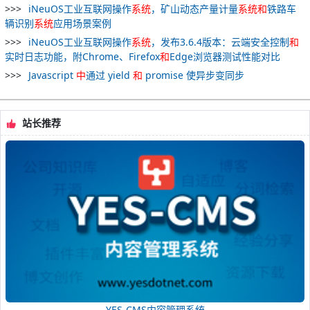
iNeuOS工业互联网操作
系统
，矿山动态产量计量
系统
和
铁路车
辆识别
系统
应用场景案例
iNeuOS工业互联网操作
系统
，发布3.6.4版本：云端安全控制
和
实时日志功能，附Chrome、Firefox
和
Edge浏览器测试性能对比
Javascript
中
通过 yield
和
promise 使异步变同步
站长推荐
YES-CMS内容管理系统