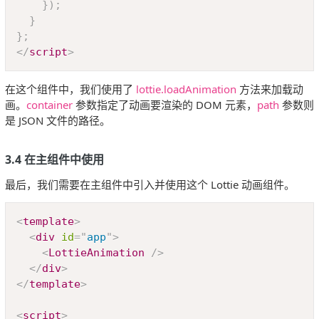
}
)
;
}
}
;
</
script
>
在这个组件中，我们使用了
lottie.loadAnimation
方法来加载动
画。
container
参数指定了动画要渲染的 DOM 元素，
path
参数则
是 JSON 文件的路径。
3.4 在主组件中使用
最后，我们需要在主组件中引入并使用这个 Lottie 动画组件。
Copy
<
template
>
<
div
id
=
"
app
"
>
<
LottieAnimation
/>
</
div
>
</
template
>
<
script
>