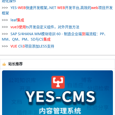
始化操作
YES-
WEB
快速开发框架,.NET
WEB
开发平台,高效的
web
项目开发
框架
leaf
集成
vue
3
使用
ts开发自定义组件，对外开放方法
SAP S/4HANA MM模块培训 60 - 制造企业端
到
端流程：PP、
MM、QM、PM、SD与CS
集成
VUE
Cli
3
项目添加LESS支持
站长推荐