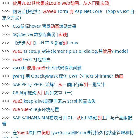
使用
Vue
3
轻松
集成
Lottie
-
web
动画
：
从
入门
到
实践
网站迁移纪实：
从
Web
Form
到
Asp.Net Core （Abp vNext 自
定义开发）
CSS鼠标hover 背景
动画
煽动效果
SQLServer数据库备份 [
实践
]
《步步
入门
》 .NET 6 部署
到
Linux
vue
3
ts setup 封装element-plus el-dialog,并
使用
v-model
vue
3
+vist 打包空白
vscode
使用
vue
3
+ts时代码提示问题
[WPF] 用 OpacityMask 模仿 UWP 的 Text Shimmer
动画
SAP PP 与 PP-PI 详解：
从
一辆自行车
到
一批果汁
C# Abp框架
入门
系列文章（一）
vue
3
keep-alive跳转回来后 scroll位置丢失
vue
vue
-clie多环境配置
SAP S/4HANA MM模块培训 01 -
从
ERP基础
到
工厂与产品组配
置
在
Vue
3
项目中
使用
TypeScript和Pinia进行持久化状态管理和初