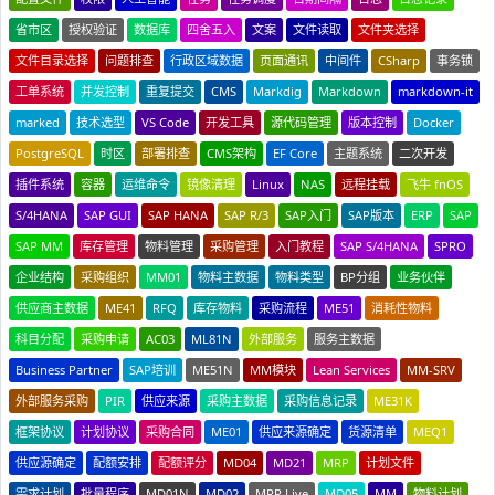
省市区
授权验证
数据库
四舍五入
文案
文件读取
文件夹选择
文件目录选择
问题排查
行政区域数据
页面通讯
中间件
CSharp
事务锁
工单系统
并发控制
重复提交
CMS
Markdig
Markdown
markdown-it
marked
技术选型
VS Code
开发工具
源代码管理
版本控制
Docker
PostgreSQL
时区
部署排查
CMS架构
EF Core
主题系统
二次开发
插件系统
容器
运维命令
镜像清理
Linux
NAS
远程挂载
飞牛 fnOS
S/4HANA
SAP GUI
SAP HANA
SAP R/3
SAP入门
SAP版本
ERP
SAP
SAP MM
库存管理
物料管理
采购管理
入门教程
SAP S/4HANA
SPRO
企业结构
采购组织
MM01
物料主数据
物料类型
BP分组
业务伙伴
供应商主数据
ME41
RFQ
库存物料
采购流程
ME51
消耗性物料
科目分配
采购申请
AC03
ML81N
外部服务
服务主数据
Business Partner
SAP培训
ME51N
MM模块
Lean Services
MM-SRV
外部服务采购
PIR
供应来源
采购主数据
采购信息记录
ME31K
框架协议
计划协议
采购合同
ME01
供应来源确定
货源清单
MEQ1
供应源确定
配额安排
配额评分
MD04
MD21
MRP
计划文件
需求计划
批量程序
MD01N
MD02
MRP Live
MD05
MM
物料计划