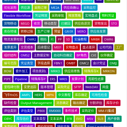
优化采购
供应源
采购订单
ME2A
供应商确认
采购监控
Flexible Workflow
凭证释放
采购审批
释放策略
实地盘点
物料凭证
货物移动
MIGO
收货
移动类型
已撤回
供应商退货
货物发出
STO
库存转储
转移过账
生产订单
预留
GR/IR
MIRO
供应商发票
物流发票校验
OMR2
税码
FI
PP
SD
实操教程
MRBR
OMR6
发票差异
交货成本
后续借记
MI01
实物盘点
盘点差异
公司代码
工厂
组织结构
OMS2
主数据定制
自动科目确定
BP角色
CVI
伙伴确定
编号范围
凭证类型
字段选择
FBN1
OMBT
OMC2
会计凭证
OMJJ
BOM
委外加工
项目类别L
MRKO
供应商寄售
特殊库存K
MRKON
PIPE
Pipeline
特殊库存P
ERS
MRIS
发票计划
周期性结算
里程碑付款
变更追踪
版本管理
采购凭证
SFTP
WebDAV
网盘
飞牛fnOS
AMPL
HERS
MPN
中文教程
库存确定
可用性检查
缺件检查
Output Management
消息确定
输出确定
分割评估
库存计价
评估类别
评估类型
PB00
RM0000
条件技术
采购定价
MM-FI集成
OBYC
库存估价
文本类型
文本采用
EFB
EVO
MSV
SU3
用户参数
发票校验
合同参照
履约保留款
特别总账
预付款
Fiori Launchpad