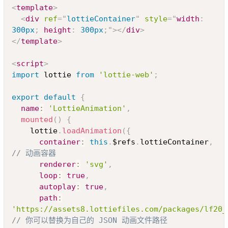
Copy
<
template
>
<
div
ref
=
"
lottieContainer
"
style
=
"
width
:
300px
;
height
:
 300px
;
"
>
</
div
>
</
template
>
<
script
>
import
 lottie 
from
'lottie-web'
;
export
default
{
name
:
'LottieAnimation'
,
mounted
(
)
{
    lottie
.
loadAnimation
(
{
container
:
this
.
$refs
.
lottieContainer
,
// 动画容器
renderer
:
'svg'
,
loop
:
true
,
autoplay
:
true
,
path
:
'https://assets8.lottiefiles.com/packages/lf20_
// 你可以替换为自己的 JSON 动画文件路径