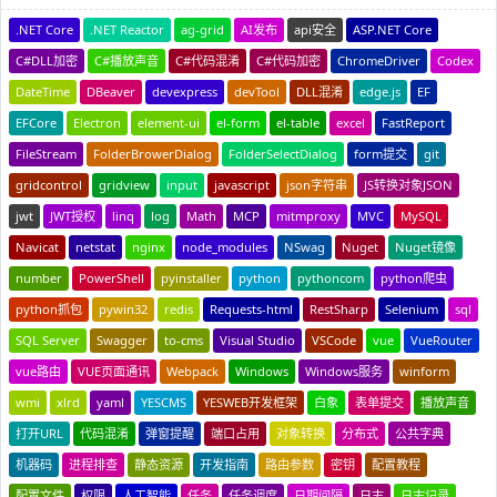
.NET Core
.NET Reactor
ag-grid
AI发布
api安全
ASP.NET Core
C#DLL加密
C#播放声音
C#代码混淆
C#代码加密
ChromeDriver
Codex
DateTime
DBeaver
devexpress
devTool
DLL混淆
edge.js
EF
EFCore
Electron
element-ui
el-form
el-table
excel
FastReport
FileStream
FolderBrowerDialog
FolderSelectDialog
form提交
git
gridcontrol
gridview
input
javascript
json字符串
JS转换对象JSON
jwt
JWT授权
linq
log
Math
MCP
mitmproxy
MVC
MySQL
Navicat
netstat
nginx
node_modules
NSwag
Nuget
Nuget镜像
number
PowerShell
pyinstaller
python
pythoncom
python爬虫
python抓包
pywin32
redis
Requests-html
RestSharp
Selenium
sql
SQL Server
Swagger
to-cms
Visual Studio
VSCode
vue
VueRouter
vue路由
VUE页面通讯
Webpack
Windows
Windows服务
winform
wmi
xlrd
yaml
YESCMS
YESWEB开发框架
白象
表单提交
播放声音
打开URL
代码混淆
弹窗提醒
端口占用
对象转换
分布式
公共字典
机器码
进程排查
静态资源
开发指南
路由参数
密钥
配置教程
配置文件
权限
人工智能
任务
任务调度
日期间隔
日志
日志记录