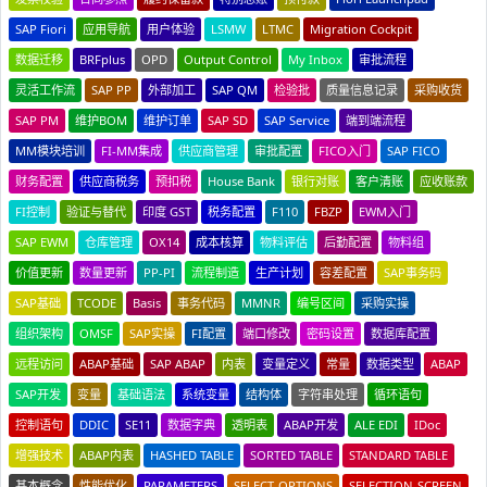
SAP Fiori
应用导航
用户体验
LSMW
LTMC
Migration Cockpit
数据迁移
BRFplus
OPD
Output Control
My Inbox
审批流程
灵活工作流
SAP PP
外部加工
SAP QM
检验批
质量信息记录
采购收货
SAP PM
维护BOM
维护订单
SAP SD
SAP Service
端到端流程
MM模块培训
FI-MM集成
供应商管理
审批配置
FICO入门
SAP FICO
财务配置
供应商税务
预扣税
House Bank
银行对账
客户清账
应收账款
FI控制
验证与替代
印度 GST
税务配置
F110
FBZP
EWM入门
SAP EWM
仓库管理
OX14
成本核算
物料评估
后勤配置
物料组
价值更新
数量更新
PP-PI
流程制造
生产计划
容差配置
SAP事务码
SAP基础
TCODE
Basis
事务代码
MMNR
编号区间
采购实操
组织架构
OMSF
SAP实操
FI配置
端口修改
密码设置
数据库配置
远程访问
ABAP基础
SAP ABAP
内表
变量定义
常量
数据类型
ABAP
SAP开发
变量
基础语法
系统变量
结构体
字符串处理
循环语句
控制语句
DDIC
SE11
数据字典
透明表
ABAP开发
ALE EDI
IDoc
增强技术
ABAP内表
HASHED TABLE
SORTED TABLE
STANDARD TABLE
基本概念
性能优化
PARAMETERS
SELECT-OPTIONS
SELECTION-SCREEN