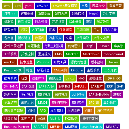
wmi
xlrd
yaml
YESCMS
YESWEB开发框架
白象
表单提交
播放声音
打开URL
代码混淆
弹窗提醒
端口占用
对象转换
分布式
公共字典
机器码
进程排查
静态资源
开发指南
路由参数
密钥
配置教程
配置文件
权限
人工智能
任务
任务调度
日期间隔
日志
日志记录
省市区
授权验证
数据库
四舍五入
文案
文件读取
文件夹选择
文件目录选择
问题排查
行政区域数据
页面通讯
中间件
CSharp
事务锁
工单系统
并发控制
重复提交
CMS
Markdig
Markdown
markdown-it
marked
技术选型
VS Code
开发工具
源代码管理
版本控制
Docker
PostgreSQL
时区
部署排查
CMS架构
EF Core
主题系统
二次开发
插件系统
容器
运维命令
镜像清理
Linux
NAS
远程挂载
飞牛 fnOS
S/4HANA
SAP GUI
SAP HANA
SAP R/3
SAP入门
SAP版本
ERP
SAP
SAP MM
库存管理
物料管理
采购管理
入门教程
SAP S/4HANA
SPRO
企业结构
采购组织
MM01
物料主数据
物料类型
BP分组
业务伙伴
供应商主数据
ME41
RFQ
库存物料
采购流程
ME51
消耗性物料
科目分配
采购申请
AC03
ML81N
外部服务
服务主数据
Business Partner
SAP培训
ME51N
MM模块
Lean Services
MM-SRV