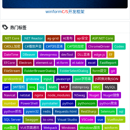
winform
C/S
开发框架
热门标签
.NET Core
.NET Reactor
ag-grid
AI发布
api安全
ASP.NET Core
C#DLL加密
C#播放声音
C#代码混淆
C#代码加密
ChromeDriver
Codex
DateTime
DBeaver
devexpress
devTool
DLL混淆
edge.js
EF
EFCore
Electron
element-ui
el-form
el-table
excel
FastReport
FileStream
FolderBrowerDialog
FolderSelectDialog
form提交
git
gridcontrol
gridview
input
javascript
json字符串
JS转换对象JSON
jwt
JWT授权
linq
log
Math
MCP
mitmproxy
MVC
MySQL
Navicat
netstat
nginx
node_modules
NSwag
Nuget
Nuget镜像
number
PowerShell
pyinstaller
python
pythoncom
python爬虫
python抓包
pywin32
redis
Requests-html
RestSharp
Selenium
sql
SQL Server
Swagger
to-cms
Visual Studio
VSCode
vue
VueRouter
vue路由
VUE页面通讯
Webpack
Windows
Windows服务
winform