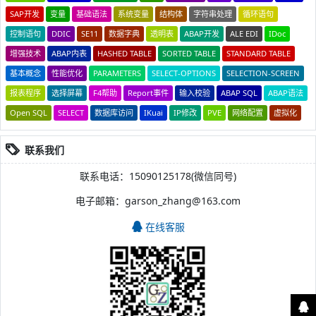
SAP开发
变量
基础语法
系统变量
结构体
字符串处理
循环语句
控制语句
DDIC
SE11
数据字典
透明表
ABAP开发
ALE EDI
IDoc
增强技术
ABAP内表
HASHED TABLE
SORTED TABLE
STANDARD TABLE
基本概念
性能优化
PARAMETERS
SELECT-OPTIONS
SELECTION-SCREEN
报表程序
选择屏幕
F4帮助
Report事件
输入校验
ABAP SQL
ABAP语法
Open SQL
SELECT
数据库访问
IKuai
IP修改
PVE
网络配置
虚拟化
联系我们
联系电话：15090125178(微信同号)
电子邮箱：garson_zhang@163.com
在线客服