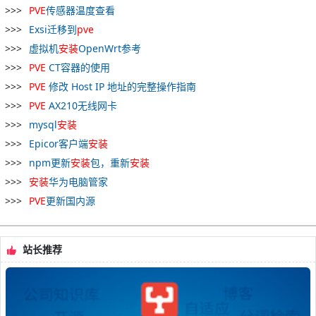
PVE
传感器温度查看
Exsi迁移到
pve
虚拟机
安装
OpenWrt参考
PVE
CT容器的使用
PVE
修改 Host IP 地址的完整操作指南
PVE
AX210无线网卡
mysql
安装
Epicor客户端
安装
npm更新
安装
包，重新
安装
安装
华为电脑管家
PVE
更新国内源
站长推荐