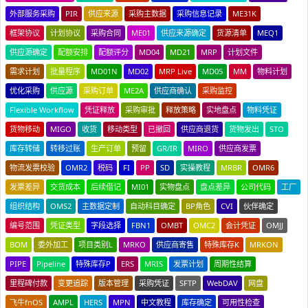
外部服务采购
PIR
供应来源
采购主数据
采购信息记录
ME31K
框架协议
计划协议
采购合同
ME01
供应来源确定
货源清单
MEQ1
供应源确定
配额安排
配额评分
MD04
MD21
MRP
计划文件
需求计划
批量程序
MD01N
MD02
MRP Live
MD05
MM
物料计划
优化采购
供应源
采购订单
ME2A
供应商确认
采购监控
Flexible Workflow
凭证释放
采购审批
释放策略
实地盘点
物料凭证
货物移动
MIGO
收货
移动类型
已撤回
供应商退货
货物发出
STO
库存转储
转移过账
生产订单
预留
GR/IR
MIRO
供应商发票
物流发票校验
OMR2
税码
FI
PP
SD
实操教程
MRBR
OMR6
发票差异
交货成本
后续借记
MI01
实物盘点
盘点差异
公司代码
工厂
组织结构
OMS2
主数据定制
自动科目确定
BP角色
CVI
伙伴确定
编号范围
凭证类型
字段选择
FBN1
OMBT
OMC2
会计凭证
OMJJ
BOM
委外加工
项目类别L
MRKO
供应商寄售
特殊库存K
MRKON
PIPE
Pipeline
特殊库存P
ERS
MRIS
发票计划
周期性结算
里程碑付款
变更追踪
版本管理
采购凭证
SFTP
WebDAV
网盘
飞牛fnOS
AMPL
HERS
MPN
中文教程
库存确定
可用性检查