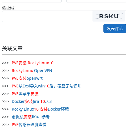
验证码：
发表评论
关联文章
PVE
安装
RockyLinux
10
RockyLinux
OpenVPN
PVE
安装
openwrt
PVE
从Exsi导入win
10
后，硬盘无法识别
PVE
黑苹果
安装
Docker
安装
Jira
10
.7.3
Rocky Linux
10
安装
Docker环境
虚拟机
安装
IKuai参考
PVE
传感器温度查看