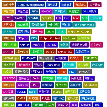
缺件检查
Output Management
消息确定
输出确定
分割评估
库存计价
评估类别
评估类型
PB00
RM0000
条件技术
采购定价
MM-FI集成
OBYC
库存估价
文本类型
文本采用
EFB
EVO
MSV
SU3
用户参数
发票校验
合同参照
履约保留款
特别总账
预付款
Fiori Launchpad
SAP Fiori
应用导航
用户体验
LSMW
LTMC
Migration Cockpit
数据迁移
BRFplus
OPD
Output Control
My Inbox
审批流程
灵活工作流
SAP PP
外部加工
SAP QM
检验批
质量信息记录
采购收货
SAP PM
维护BOM
维护订单
SAP SD
SAP Service
端到端流程
MM模块培训
FI-MM集成
供应商管理
审批配置
FICO入门
SAP FICO
财务配置
供应商税务
预扣税
House Bank
银行对账
客户清账
应收账款
FI控制
验证与替代
印度 GST
税务配置
F110
FBZP
EWM入门
SAP EWM
仓库管理
OX14
成本核算
物料评估
后勤配置
物料组
价值更新
数量更新
PP-PI
流程制造
生产计划
容差配置
SAP事务码
SAP基础
TCODE
Basis
事务代码
MMNR
编号区间
采购实操
组织架构
OMSF
SAP实操
FI配置
端口修改
密码设置
数据库配置
远程访问
ABAP基础
SAP ABAP
内表
变量定义
常量
数据类型
ABAP