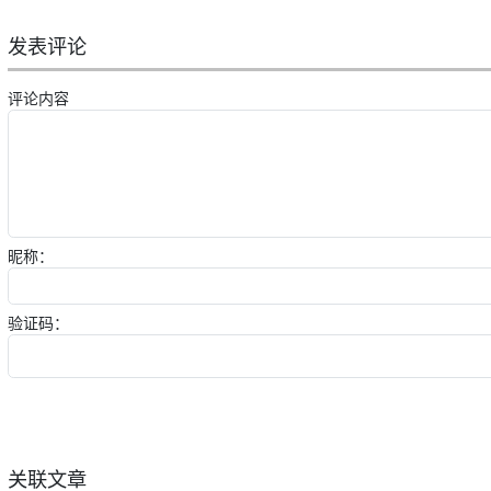
发表评论
评论内容
昵称：
验证码：
关联文章