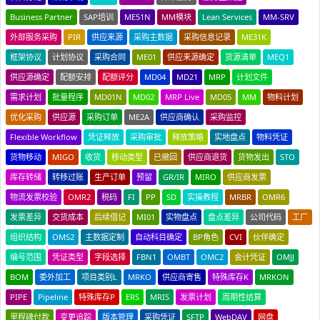
Business Partner
SAP培训
ME51N
MM模块
Lean Services
MM-SRV
外部服务采购
PIR
供应来源
采购主数据
采购信息记录
ME31K
框架协议
计划协议
采购合同
ME01
供应来源确定
货源清单
MEQ1
供应源确定
配额安排
配额评分
MD04
MD21
MRP
计划文件
需求计划
批量程序
MD01N
MD02
MRP Live
MD05
MM
物料计划
优化采购
供应源
采购订单
ME2A
供应商确认
采购监控
Flexible Workflow
凭证释放
采购审批
释放策略
实地盘点
物料凭证
货物移动
MIGO
收货
移动类型
已撤回
供应商退货
货物发出
STO
库存转储
转移过账
生产订单
预留
GR/IR
MIRO
供应商发票
物流发票校验
OMR2
税码
FI
PP
SD
实操教程
MRBR
OMR6
发票差异
交货成本
后续借记
MI01
实物盘点
盘点差异
公司代码
工厂
组织结构
OMS2
主数据定制
自动科目确定
BP角色
CVI
伙伴确定
编号范围
凭证类型
字段选择
FBN1
OMBT
OMC2
会计凭证
OMJJ
BOM
委外加工
项目类别L
MRKO
供应商寄售
特殊库存K
MRKON
PIPE
Pipeline
特殊库存P
ERS
MRIS
发票计划
周期性结算
里程碑付款
变更追踪
版本管理
采购凭证
SFTP
WebDAV
网盘