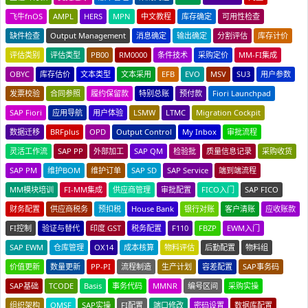
飞牛fnOS
AMPL
HERS
MPN
中文教程
库存确定
可用性检查
缺件检查
Output Management
消息确定
输出确定
分割评估
库存计价
评估类别
评估类型
PB00
RM0000
条件技术
采购定价
MM-FI集成
OBYC
库存估价
文本类型
文本采用
EFB
EVO
MSV
SU3
用户参数
发票校验
合同参照
履约保留款
特别总账
预付款
Fiori Launchpad
SAP Fiori
应用导航
用户体验
LSMW
LTMC
Migration Cockpit
数据迁移
BRFplus
OPD
Output Control
My Inbox
审批流程
灵活工作流
SAP PP
外部加工
SAP QM
检验批
质量信息记录
采购收货
SAP PM
维护BOM
维护订单
SAP SD
SAP Service
端到端流程
MM模块培训
FI-MM集成
供应商管理
审批配置
FICO入门
SAP FICO
财务配置
供应商税务
预扣税
House Bank
银行对账
客户清账
应收账款
FI控制
验证与替代
印度 GST
税务配置
F110
FBZP
EWM入门
SAP EWM
仓库管理
OX14
成本核算
物料评估
后勤配置
物料组
价值更新
数量更新
PP-PI
流程制造
生产计划
容差配置
SAP事务码
SAP基础
TCODE
Basis
事务代码
MMNR
编号区间
采购实操
组织架构
OMSF
SAP实操
FI配置
端口修改
密码设置
数据库配置