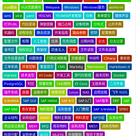
vue路由
VUE页面通讯
Webpack
Windows
Windows服务
winform
wmi
xlrd
yaml
YESCMS
YESWEB开发框架
白象
表单提交
播放声音
打开URL
代码混淆
弹窗提醒
端口占用
对象转换
分布式
公共字典
机器码
进程排查
静态资源
开发指南
路由参数
密钥
配置教程
配置文件
权限
人工智能
任务
任务调度
日期间隔
日志
日志记录
省市区
授权验证
数据库
四舍五入
文案
文件读取
文件夹选择
文件目录选择
问题排查
行政区域数据
页面通讯
中间件
CSharp
事务锁
工单系统
并发控制
重复提交
CMS
Markdig
Markdown
markdown-it
marked
技术选型
VS Code
开发工具
源代码管理
版本控制
Docker
PostgreSQL
时区
部署排查
CMS架构
EF Core
主题系统
二次开发
插件系统
容器
运维命令
镜像清理
Linux
NAS
远程挂载
飞牛 fnOS
S/4HANA
SAP GUI
SAP HANA
SAP R/3
SAP入门
SAP版本
ERP
SAP
SAP MM
库存管理
物料管理
采购管理
入门教程
SAP S/4HANA
SPRO
企业结构
采购组织
MM01
物料主数据
物料类型
BP分组
业务伙伴
供应商主数据
ME41
RFQ
库存物料
采购流程
ME51
消耗性物料
科目分配
采购申请
AC03
ML81N
外部服务
服务主数据