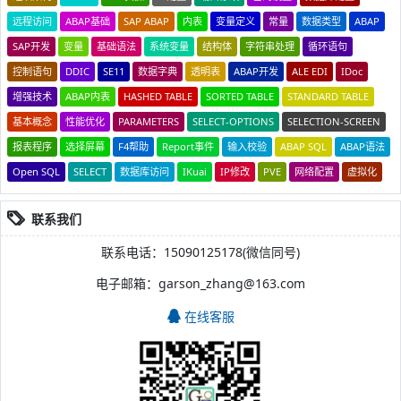
远程访问
ABAP基础
SAP ABAP
内表
变量定义
常量
数据类型
ABAP
SAP开发
变量
基础语法
系统变量
结构体
字符串处理
循环语句
控制语句
DDIC
SE11
数据字典
透明表
ABAP开发
ALE EDI
IDoc
增强技术
ABAP内表
HASHED TABLE
SORTED TABLE
STANDARD TABLE
基本概念
性能优化
PARAMETERS
SELECT-OPTIONS
SELECTION-SCREEN
报表程序
选择屏幕
F4帮助
Report事件
输入校验
ABAP SQL
ABAP语法
Open SQL
SELECT
数据库访问
IKuai
IP修改
PVE
网络配置
虚拟化
联系我们
联系电话：15090125178(微信同号)
电子邮箱：garson_zhang@163.com
在线客服