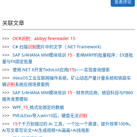
发表评论
关联文章
OCR
识别
：
abbyy
finereader
15
C# 扫描
识别
图片中的文字（.NET Framework）
SAP S/4HANA MM模块培训
15
- 影响MRP的批量程序：EX逐批
量与FX固定批量
使用.NET 6开发TodoList应用(
15
)——实现查询搜索
iNeuOS工业互联网操作系统，矿山动态产量计量系统和铁路车
辆
识别
系统应用场景案例
SAP S/4HANA MM模块培训
15
- 财务供应商、统驭科目与FB60
服务发票模拟
WPF_
15
_格式化绑定的数据
PVE从Exsi导入win10后，硬盘无法
识别
15
个千万别错过的 Ai 工具，一个比一个离谱，提升效率100%。
Ai写文章写论文+Ai生成视频+Ai画画+Ai找电影