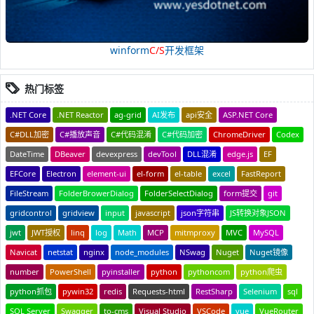
winform
C/S
开发框架
热门标签
.NET Core
.NET Reactor
ag-grid
AI发布
api安全
ASP.NET Core
C#DLL加密
C#播放声音
C#代码混淆
C#代码加密
ChromeDriver
Codex
DateTime
DBeaver
devexpress
devTool
DLL混淆
edge.js
EF
EFCore
Electron
element-ui
el-form
el-table
excel
FastReport
FileStream
FolderBrowerDialog
FolderSelectDialog
form提交
git
gridcontrol
gridview
input
javascript
json字符串
JS转换对象JSON
jwt
JWT授权
linq
log
Math
MCP
mitmproxy
MVC
MySQL
Navicat
netstat
nginx
node_modules
NSwag
Nuget
Nuget镜像
number
PowerShell
pyinstaller
python
pythoncom
python爬虫
python抓包
pywin32
redis
Requests-html
RestSharp
Selenium
sql
SQL Server
Swagger
to-cms
Visual Studio
VSCode
vue
VueRouter