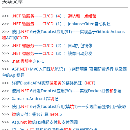
关联文章
.
NET
微
服务
——
CI
/
CD
（
4
）：
避
坑
和
一点
经验
.
NET
微
服务
——
CI
/
CD
（1）：Jenkins+Gitee自动构建
使用.
NET
6开发TodoList应用(31)——实现基于Github Actions
和
ACI的
CI
/
CD
.
NET
微
服务
——
CI
/
CD
（2）：自动打包镜像
.
NET
微
服务
——
CI
/
CD
（3）：镜像自动分发
.
net
微
服务
之RFC
ASP.
NET
+MVC入门踩
坑
笔记 (一) 创建项目 项目配置运行 以及简
单的Api搭建
详解ElasticAPM实现
微
服务
的链路追踪（
NET
）
使用.
NET
6开发TodoList应用(30)——实现Docker打包
和
部署
Xamarin.Android 踩
坑
记
使用.
NET
6开发TodoList应用(填
坑
1)——实现当前登录用户获取
微
信支付：签名计算.
net
4
.5
Asp.
net
微
信H5唤起支付
和
支付回调
记一次 .
NET
某智能交通后台
服务
CPU爆高分析