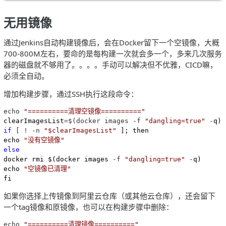
无用镜像
通过Jenkins自动构建镜像后，会在Docker留下一个空镜像，大概
700-800M左右，要命的是每构建一次就会多一个，多来几次服务
器的磁盘就不够用了。。。。手动可以解决但不优雅，CICD嘛，
必须全自动。
增加构建步骤，通过SSH执行这段命令：
echo 
"
==========清理空镜像==========
"
clearImagesList
=$(docker images -f 
"
dangling=true
"
 -
if
 [ ! -n 
"
$clearImagesList
"
 ]; then

echo 
"
没有空镜像
"
else
docker rmi $(docker images 
-f 
"
dangling=true
"
 -
q)

echo 
"
空镜像已清理
"
fi
如果你选择上传镜像到阿里云仓库（或其他云仓库），还会留下
一个tag镜像和原镜像，也可以在构建步骤中删除：
echo 
"
==========清理镜像==========
"