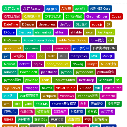
.NET Core
.NET Reactor
ag-grid
AI发布
api安全
ASP.NET Core
C#DLL加密
C#播放声音
C#代码混淆
C#代码加密
ChromeDriver
Codex
DateTime
DBeaver
devexpress
devTool
DLL混淆
edge.js
EF
EFCore
Electron
element-ui
el-form
el-table
excel
FastReport
FileStream
FolderBrowerDialog
FolderSelectDialog
form提交
git
gridcontrol
gridview
input
javascript
json字符串
JS转换对象JSON
jwt
JWT授权
linq
log
Math
MCP
mitmproxy
MVC
MySQL
Navicat
netstat
nginx
node_modules
NSwag
Nuget
Nuget镜像
number
PowerShell
pyinstaller
python
pythoncom
python爬虫
python抓包
pywin32
redis
Requests-html
RestSharp
Selenium
sql
SQL Server
Swagger
to-cms
Visual Studio
VSCode
vue
VueRouter
vue路由
VUE页面通讯
Webpack
Windows
Windows服务
winform
wmi
xlrd
yaml
YESCMS
YESWEB开发框架
白象
表单提交
播放声音
打开URL
代码混淆
弹窗提醒
端口占用
对象转换
分布式
公共字典
机器码
进程排查
静态资源
开发指南
路由参数
密钥
配置教程