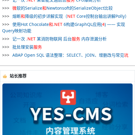
微
软的Serialize
和
Newtonsoft的SerializeObject比较
熔断
和
降级的初步详解实现（
NET
Core控制台输出讲解Polly）
使用Hot Chocolate
和
.
NET
6构建GraphQL应用(
4
) —— 实现
Query映射功能
记一次 .
NET
某消防物联网 后台
服务
内存泄漏分析
批处理安装
服务
ABAP Open SQL 语法整理：SELECT、JOIN、增删改与常见
坑
站长推荐