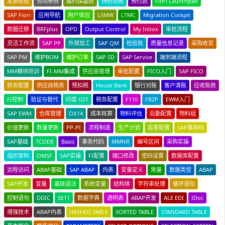
发票校验
合同参照
履约保留款
特别总账
预付款
Fiori Launchpad
SAP Fiori
应用导航
用户体验
LSMW
LTMC
Migration Cockpit
数据迁移
BRFplus
OPD
Output Control
My Inbox
审批流程
灵活工作流
SAP PP
外部加工
SAP QM
检验批
质量信息记录
采购收货
SAP PM
维护BOM
维护订单
SAP SD
SAP Service
端到端流程
MM模块培训
FI-MM集成
供应商管理
审批配置
FICO入门
SAP FICO
财务配置
供应商税务
预扣税
House Bank
银行对账
客户清账
应收账款
FI控制
验证与替代
印度 GST
税务配置
F110
FBZP
EWM入门
SAP EWM
仓库管理
OX14
成本核算
物料评估
后勤配置
物料组
价值更新
数量更新
PP-PI
流程制造
生产计划
容差配置
SAP事务码
SAP基础
TCODE
Basis
事务代码
MMNR
编号区间
采购实操
组织架构
OMSF
SAP实操
FI配置
端口修改
密码设置
数据库配置
远程访问
ABAP基础
SAP ABAP
内表
变量定义
常量
数据类型
ABAP
SAP开发
变量
基础语法
系统变量
结构体
字符串处理
循环语句
控制语句
DDIC
SE11
数据字典
透明表
ABAP开发
ALE EDI
IDoc
增强技术
ABAP内表
HASHED TABLE
SORTED TABLE
STANDARD TABLE