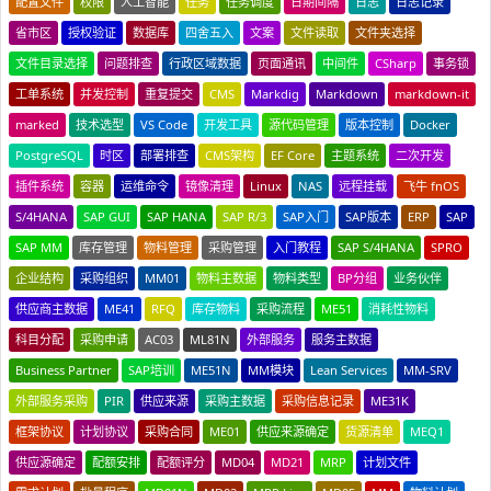
配置文件
权限
人工智能
任务
任务调度
日期间隔
日志
日志记录
省市区
授权验证
数据库
四舍五入
文案
文件读取
文件夹选择
文件目录选择
问题排查
行政区域数据
页面通讯
中间件
CSharp
事务锁
工单系统
并发控制
重复提交
CMS
Markdig
Markdown
markdown-it
marked
技术选型
VS Code
开发工具
源代码管理
版本控制
Docker
PostgreSQL
时区
部署排查
CMS架构
EF Core
主题系统
二次开发
插件系统
容器
运维命令
镜像清理
Linux
NAS
远程挂载
飞牛 fnOS
S/4HANA
SAP GUI
SAP HANA
SAP R/3
SAP入门
SAP版本
ERP
SAP
SAP MM
库存管理
物料管理
采购管理
入门教程
SAP S/4HANA
SPRO
企业结构
采购组织
MM01
物料主数据
物料类型
BP分组
业务伙伴
供应商主数据
ME41
RFQ
库存物料
采购流程
ME51
消耗性物料
科目分配
采购申请
AC03
ML81N
外部服务
服务主数据
Business Partner
SAP培训
ME51N
MM模块
Lean Services
MM-SRV
外部服务采购
PIR
供应来源
采购主数据
采购信息记录
ME31K
框架协议
计划协议
采购合同
ME01
供应来源确定
货源清单
MEQ1
供应源确定
配额安排
配额评分
MD04
MD21
MRP
计划文件