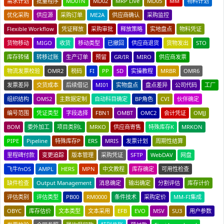
需求计划
批量程序
MD01N
MD02
MRP Live
MD05
MM
物料计划
优化采购
供应源
采购订单
ME2A
供应商确认
采购监控
Flexible Workflow
凭证释放
采购审批
释放策略
实地盘点
物料凭证
货物移动
MIGO
收货
移动类型
已撤回
供应商退货
货物发出
STO
库存转储
转移过账
生产订单
预留
GR/IR
MIRO
供应商发票
物流发票校验
OMR2
税码
FI
PP
SD
实操教程
MRBR
OMR6
发票差异
交货成本
后续借记
MI01
实物盘点
盘点差异
公司代码
工厂
组织结构
OMS2
主数据定制
自动科目确定
BP角色
CVI
伙伴确定
编号范围
凭证类型
字段选择
FBN1
OMBT
OMC2
会计凭证
OMJJ
BOM
委外加工
项目类别L
MRKO
供应商寄售
特殊库存K
MRKON
PIPE
Pipeline
特殊库存P
ERS
MRIS
发票计划
周期性结算
里程碑付款
变更追踪
版本管理
采购凭证
SFTP
WebDAV
网盘
飞牛fnOS
AMPL
HERS
MPN
中文教程
库存确定
可用性检查
缺件检查
Output Management
消息确定
输出确定
分割评估
库存计价
评估类别
评估类型
PB00
RM0000
条件技术
采购定价
MM-FI集成
OBYC
库存估价
文本类型
文本采用
EFB
EVO
MSV
SU3
用户参数