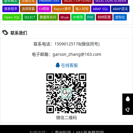
基本概念
性能优化
PARAMETERS
SELECT-OPTIONS
SELECTION-SCREEN
报表程序
选择屏幕
F4帮助
Report事件
输入校验
ABAP SQL
ABAP语法
Open SQL
SELECT
数据库访问
IKuai
IP修改
PVE
网络配置
虚拟化
联系我们
联系电话：15090125178(微信同号)
电子邮箱：garson_zhang@163.com
在线客服
微信二维码
友情连接：
|
君创科技
|
YES开发框架网