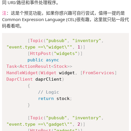
同 URI/路径和事件处理程序。
注
：这是个预览功能，如果你感兴趣可自行尝试，值得一提的是
Common Expression Language (CEL)很有趣，这里就只贴一段代
码看看吧。
Copy
[
Topic
(
"pubsub"
,
"inventory"
,
"event.type ==\"widget\""
,
1
)
]
[
HttpPost
(
"widgets"
)
]
public
async
Task
<
ActionResult
<
Stock
>
>
HandleWidget
(
Widget
 widget
,
[
FromServices
]
DaprClient
 daprClient
)
{
// Logic
return
 stock
;
}
[
Topic
(
"pubsub"
,
"inventory"
,
"event.type ==\"gadget\""
,
2
)
]
[
HttpPost
(
"gadgets"
)
]