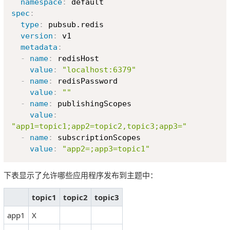
namespace
:
spec
:
type
:
 pubsub.redis

version
:
 v1

metadata
:
-
name
:
 redisHost

value
:
"localhost:6379"
-
name
:
 redisPassword

value
:
""
-
name
:
 publishingScopes

value
:
"app1=topic1;app2=topic2,topic3;app3="
-
name
:
 subscriptionScopes

value
:
"app2=;app3=topic1"
下表显示了允许哪些应用程序发布到主题中：
topic1
topic2
topic3
app1
X