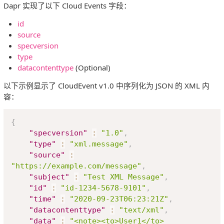
Dapr 实现了以下 Cloud Events 字段：
id
source
specversion
type
datacontenttype
(Optional)
以下示例显示了 CloudEvent v1.0 中序列化为 JSON 的 XML 内
容：
Copy
{
"specversion"
:
"1.0"
,
"type"
:
"xml.message"
,
"source"
:
"https://example.com/message"
,
"subject"
:
"Test XML Message"
,
"id"
:
"id-1234-5678-9101"
,
"time"
:
"2020-09-23T06:23:21Z"
,
"datacontenttype"
:
"text/xml"
,
"data"
:
"<note><to>User1</to>