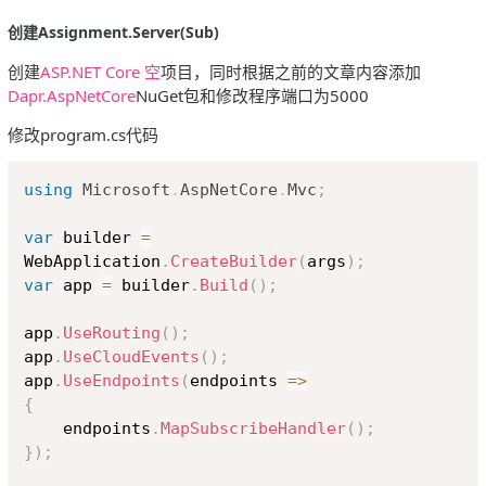
创建Assignment.Server(Sub)
创建
ASP.NET Core 空
项目，同时根据之前的文章内容添加
Dapr.AspNetCore
NuGet包和修改程序端口为5000
修改program.cs代码
Copy
using
Microsoft
.
AspNetCore
.
Mvc
;
var
 builder 
=
WebApplication
.
CreateBuilder
(
args
)
;
var
 app 
=
 builder
.
Build
(
)
;
app
.
UseRouting
(
)
;
app
.
UseCloudEvents
(
)
;
app
.
UseEndpoints
(
endpoints 
=>
{
    endpoints
.
MapSubscribeHandler
(
)
;
}
)
;