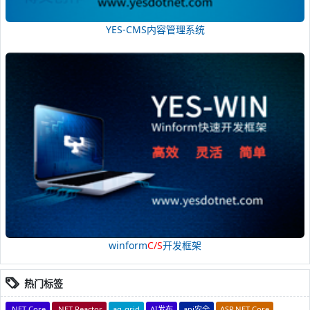
YES-CMS内容管理系统
winform
C/S
开发框架
热门标签
.NET Core
.NET Reactor
ag-grid
AI发布
api安全
ASP.NET Core