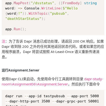
app
.
MapPost
(
"/dsstatus"
,
(
[
FromBody
]
string
word
)
=>
 Console
.
WriteLine
(
$"Hello 
{
word
}
!"
)
)
.
WithTopic
(
"pubsub"
,
"deathStarStatus"
)
;
app
.
Run
(
)
;
注
：为了告诉 Dapr 消息已成功处理，请返回 200 OK 响应。如果
Dapr 收到除 200 之外的任何其他返回状态代码，或者如果您的应
用程序崩溃，Dapr 将尝试按照 At-Least-Once 语义重新传递消
息。
运行Assignment.Server
使用Dapr CLI来启动，先使用命令行工具跳转到目录
dapr-study-
room\Assignment06\Assignment.Server
，然后执行下面命令
Copy
dapr run 
--
app-id testpubsub 
--
app-port 5000 
--
dapr-http-port 3500 
--
dapr-grpc-port 50001 