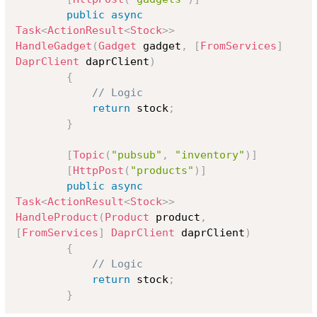
public
async
Task
<
ActionResult
<
Stock
>
>
HandleGadget
(
Gadget
 gadget
,
[
FromServices
]
DaprClient
 daprClient
)
{
// Logic
return
 stock
;
}
[
Topic
(
"pubsub"
,
"inventory"
)
]
[
HttpPost
(
"products"
)
]
public
async
Task
<
ActionResult
<
Stock
>
>
HandleProduct
(
Product
 product
,
[
FromServices
]
DaprClient
 daprClient
)
{
// Logic
return
 stock
;
}