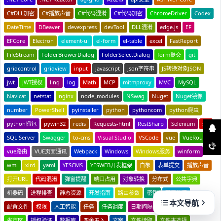
C#DLL加密
C#播放声音
C#代码混淆
C#代码加密
ChromeDriver
Codex
DateTime
DBeaver
devexpress
devTool
DLL混淆
edge.js
EF
EFCore
Electron
element-ui
el-form
el-table
excel
FastReport
FileStream
FolderBrowerDialog
FolderSelectDialog
form提交
git
gridcontrol
gridview
input
javascript
json字符串
JS转换对象JSON
jwt
JWT授权
linq
log
Math
MCP
mitmproxy
MVC
MySQL
Navicat
netstat
nginx
node_modules
NSwag
Nuget
Nuget镜像
number
PowerShell
pyinstaller
python
pythoncom
python爬虫
python抓包
pywin32
redis
Requests-html
RestSharp
Selenium
sql
SQL Server
Swagger
to-cms
Visual Studio
VSCode
vue
VueRouter
vue路由
VUE页面通讯
Webpack
Windows
Windows服务
winform
wmi
xlrd
yaml
YESCMS
YESWEB开发框架
白象
表单提交
播放声音
打开URL
代码混淆
弹窗提醒
端口占用
对象转换
分布式
公共字典
机器码
进程排查
静态资源
开发指南
路由参数
密钥
配置教程
本文导航
配置文件
权限
人工智能
任务
任务调度
日期间隔
日志
日志记录
省市区
授权验证
数据库
四舍五入
文案
文件读取
文件夹选择