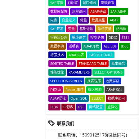
SAP实操
FI配置
端口修改
密码设置
数据库配置
远程访问
ABAP基础
SAP ABAP
内表
变量定义
常量
数据类型
ABAP
SAP开发
变量
基础语法
系统变量
结构体
字符串处理
循环语句
控制语句
DDIC
SE11
数据字典
透明表
ABAP开发
ALE EDI
IDoc
增强技术
ABAP内表
HASHED TABLE
SORTED TABLE
STANDARD TABLE
基本概念
性能优化
PARAMETERS
SELECT-OPTIONS
SELECTION-SCREEN
报表程序
选择屏幕
F4帮助
Report事件
输入校验
ABAP SQL
ABAP语法
Open SQL
SELECT
数据库访问
IKuai
IP修改
PVE
网络配置
虚拟化
联系我们
联系电话：15090125178(微信同号)