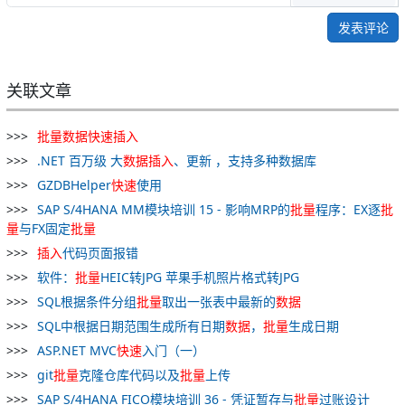
发表评论
关联文章
批量
数据
快速
插入
.NET 百万级 大
数据
插入
、更新 ，支持多种数据库
GZDBHelper
快速
使用
SAP S/4HANA MM模块培训 15 - 影响MRP的
批量
程序：EX逐
批
量
与FX固定
批量
插入
代码页面报错
软件：
批量
HEIC转JPG 苹果手机照片格式转JPG
SQL根据条件分组
批量
取出一张表中最新的
数据
SQL中根据日期范围生成所有日期
数据
，
批量
生成日期
ASP.NET MVC
快速
入门（一）
git
批量
克隆仓库代码以及
批量
上传
SAP S/4HANA FICO模块培训 36 - 凭证暂存与
批量
过账设计