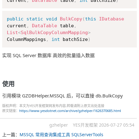
current
,
DataTable
 table
,
int
 batchSize
)
Copy
public
static
void
BulkCopy
(
this
IDatabase
current
,
DataTable
 table
,
List
<
SqlBulkCopyColumnMapping
>
ColumnMappings
,
int
 batchSize
)
实现 SQL Server 数据库 高效的批量插入数据
使用
引用模块 GZDBHelper.MSSQL 后，可以直接 db.BulkCopy
版权声明：本文为YES开发框架网发布内容,转载请附上原文出处连接
原文链接：
https://www.yesdotnet.com/archive/gzhelper/1626370685.html
gzhelper
YES开发框架
2026-07-27 05:54
上一篇：
MSSQL 常用查询集成工具 SQLServerTools