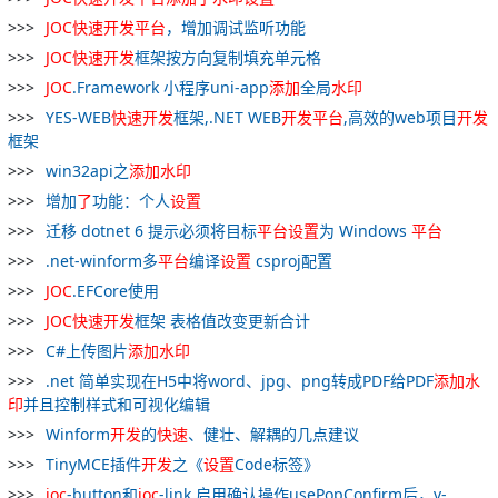
JOC
快速
开发
平台
，增加调试监听功能
JOC
快速
开发
框架按方向复制填充单元格
JOC
.Framework 小程序uni-app
添加
全局
水印
YES-WEB
快速
开发
框架,.NET WEB
开发
平台
,高效的web项目
开发
框架
win32api之
添加
水印
增加
了
功能：个人
设置
迁移 dotnet 6 提示必须将目标
平台
设置
为 Windows
平台
.net-winform多
平台
编译
设置
csproj配置
JOC
.EFCore使用
JOC
快速
开发
框架 表格值改变更新合计
C#上传图片
添加
水印
.net 简单实现在H5中将word、jpg、png转成PDF给PDF
添加
水
印
并且控制样式和可视化编辑
Winform
开发
的
快速
、健壮、解耦的几点建议
TinyMCE插件
开发
之《
设置
Code标签》
joc
-button和
joc
-link 启用确认操作usePopConfirm后，v-