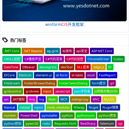
winform
C/S
开发框架
热门标签
.NET Core
.NET Reactor
ag-grid
AI发布
api安全
ASP.NET Core
C#DLL加密
C#播放声音
C#代码混淆
C#代码加密
ChromeDriver
Codex
DateTime
DBeaver
devexpress
devTool
DLL混淆
edge.js
EF
EFCore
Electron
element-ui
el-form
el-table
excel
FastReport
FileStream
FolderBrowerDialog
FolderSelectDialog
form提交
git
gridcontrol
gridview
input
javascript
json字符串
JS转换对象JSON
jwt
JWT授权
linq
log
Math
MCP
mitmproxy
MVC
MySQL
Navicat
netstat
nginx
node_modules
NSwag
Nuget
Nuget镜像
number
PowerShell
pyinstaller
python
pythoncom
python爬虫
python抓包
pywin32
redis
Requests-html
RestSharp
Selenium
sql