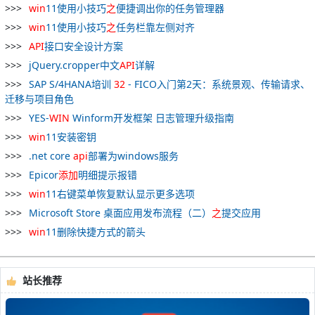
win
11使用小技巧
之
便捷调出你的任务管理器
win
11使用小技巧
之
任务栏靠左侧对齐
API
接口安全设计方案
jQuery.cropper中文
API
详解
SAP S/4HANA培训
32
- FICO入门第2天：系统景观、传输请求、
迁移与项目角色
YES-
WIN
Winform开发框架 日志管理升级指南
win
11安装密钥
.net core
api
部署为windows服务
Epicor
添加
明细提示报错
win
11右键菜单恢复默认显示更多选项
Microsoft Store 桌面应用发布流程（二）
之
提交应用
win
11删除快捷方式的箭头
站长推荐