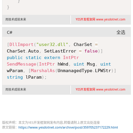
}
}
用技术成就未来
YES开发框架网 www.yesdotnet.com
C#
全选
Copy
[
DllImport
(
"user32.dll"
,
 CharSet 
=
CharSet
.
Auto
,
 SetLastError 
=
false
)
]
public
static
extern
IntPtr
SendMessage
(
IntPtr
 hWnd
,
uint
 Msg
,
uint
wParam
,
[
MarshalAs
(
UnmanagedType
.
LPWStr
)
]
string
 lParam
)
;
用技术成就未来
YES开发框架网 www.yesdotnet.com
版权声明：本文为YES开发框架网发布内容,转载请附上原文出处连接
原文链接：
https://www.yesdotnet.com/archive/post/359705237172229.html