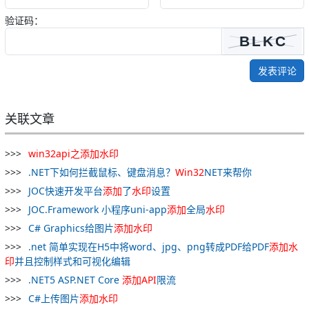
验证码：
发表评论
关联文章
win
32
api
之
添加
水印
.NET下如何拦截鼠标、键盘消息？
Win
32
NET来帮你
JOC快速开发平台
添加
了
水印
设置
JOC.Framework 小程序uni-app
添加
全局
水印
C# Graphics给图片
添加
水印
.net 简单实现在H5中将word、jpg、png转成PDF给PDF
添加
水
印
并且控制样式和可视化编辑
.NET5 ASP.NET Core
添加
API
限流
C#上传图片
添加
水印