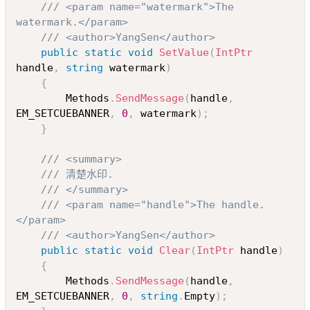
/// <param name="watermark">The 
watermark.</param>
/// <author>YangSen</author>
public
static
void
SetValue
(
IntPtr
handle
,
string
 watermark
)
{
        Methods
.
SendMessage
(
handle
,
EM_SETCUEBANNER
,
0
,
 watermark
)
;
}
/// <summary>
/// 清楚水印.
/// </summary>
/// <param name="handle">The handle.
</param>
/// <author>YangSen</author>
public
static
void
Clear
(
IntPtr
 handle
)
{
        Methods
.
SendMessage
(
handle
,
EM_SETCUEBANNER
,
0
,
string
.
Empty
)
;