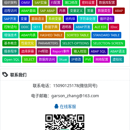
组织架构
OMSF
SAP实操
FI配置
端口修改
密码设置
数据库配置
远程访问
ABAP基础
SAP ABAP
内表
变量定义
常量
数据类型
ABAP
SAP开发
变量
基础语法
系统变量
结构体
字符串处理
循环语句
控制语句
DDIC
SE11
数据字典
透明表
ABAP开发
ALE EDI
IDoc
增强技术
ABAP内表
HASHED TABLE
SORTED TABLE
STANDARD TABLE
基本概念
性能优化
PARAMETERS
SELECT-OPTIONS
SELECTION-SCREEN
报表程序
选择屏幕
F4帮助
Report事件
输入校验
ABAP SQL
ABAP语法
Open SQL
SELECT
数据库访问
IKuai
IP修改
PVE
网络配置
虚拟化
联系我们
联系电话：15090125178(微信同号)
电子邮箱：garson_zhang@163.com
在线客服