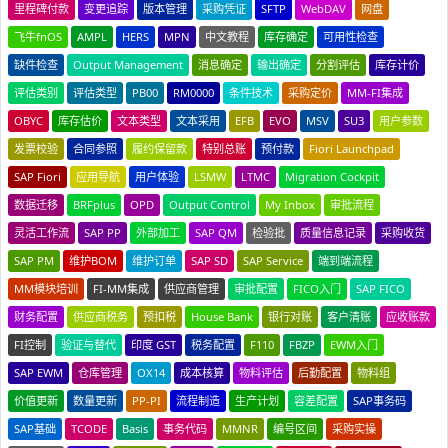
里程碑付款
变更追踪
版本管理
采购凭证
SFTP
WebDAV
网盘
飞牛fnOS
AMPL
HERS
MPN
中文教程
库存确定
可用性检查
缺件检查
Output Management
消息确定
输出确定
分割评估
库存计价
评估类别
评估类型
PB00
RM0000
条件技术
采购定价
MM-FI集成
OBYC
库存估价
文本类型
文本采用
EFB
EVO
MSV
SU3
用户参数
发票校验
合同参照
履约保留款
特别总账
预付款
Fiori Launchpad
SAP Fiori
应用导航
用户体验
LSMW
LTMC
Migration Cockpit
数据迁移
BRFplus
OPD
Output Control
My Inbox
审批流程
灵活工作流
SAP PP
外部加工
SAP QM
检验批
质量信息记录
采购收货
SAP PM
维护BOM
维护订单
SAP SD
SAP Service
端到端流程
MM模块培训
FI-MM集成
供应商管理
审批配置
FICO入门
SAP FICO
财务配置
供应商税务
预扣税
House Bank
银行对账
客户清账
应收账款
FI控制
验证与替代
印度 GST
税务配置
F110
FBZP
EWM入门
SAP EWM
仓库管理
OX14
成本核算
物料评估
后勤配置
物料组
价值更新
数量更新
PP-PI
流程制造
生产计划
容差配置
SAP事务码
SAP基础
TCODE
Basis
事务代码
MMNR
编号区间
采购实操