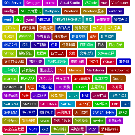
SQL Server
Swagger
to-cms
Visual Studio
VSCode
vue
VueRouter
vue路由
VUE页面通讯
Webpack
Windows
Windows服务
winform
wmi
xlrd
yaml
YESCMS
YESWEB开发框架
白象
表单提交
播放声音
打开URL
代码混淆
弹窗提醒
端口占用
对象转换
分布式
公共字典
机器码
进程排查
静态资源
开发指南
路由参数
密钥
配置教程
配置文件
权限
人工智能
任务
任务调度
日期间隔
日志
日志记录
省市区
授权验证
数据库
四舍五入
文案
文件读取
文件夹选择
文件目录选择
问题排查
行政区域数据
页面通讯
中间件
CSharp
事务锁
工单系统
并发控制
重复提交
CMS
Markdig
Markdown
markdown-it
marked
技术选型
VS Code
开发工具
源代码管理
版本控制
Docker
PostgreSQL
时区
部署排查
CMS架构
EF Core
主题系统
二次开发
插件系统
容器
运维命令
镜像清理
Linux
NAS
远程挂载
飞牛 fnOS
S/4HANA
SAP GUI
SAP HANA
SAP R/3
SAP入门
SAP版本
ERP
SAP
SAP MM
库存管理
物料管理
采购管理
入门教程
SAP S/4HANA
SPRO
企业结构
采购组织
MM01
物料主数据
物料类型
BP分组
业务伙伴
供应商主数据
ME41
RFQ
库存物料
采购流程
ME51
消耗性物料