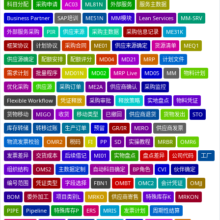
科目分配
采购申请
AC03
ML81N
外部服务
服务主数据
Business Partner
SAP培训
ME51N
MM模块
Lean Services
MM-SRV
外部服务采购
PIR
供应来源
采购主数据
采购信息记录
ME31K
框架协议
计划协议
采购合同
ME01
供应来源确定
货源清单
MEQ1
供应源确定
配额安排
配额评分
MD04
MD21
MRP
计划文件
需求计划
批量程序
MD01N
MD02
MRP Live
MD05
MM
物料计划
优化采购
供应源
采购订单
ME2A
供应商确认
采购监控
Flexible Workflow
凭证释放
采购审批
释放策略
实地盘点
物料凭证
货物移动
MIGO
收货
移动类型
已撤回
供应商退货
货物发出
STO
库存转储
转移过账
生产订单
预留
GR/IR
MIRO
供应商发票
物流发票校验
OMR2
税码
FI
PP
SD
实操教程
MRBR
OMR6
发票差异
交货成本
后续借记
MI01
实物盘点
盘点差异
公司代码
工厂
组织结构
OMS2
主数据定制
自动科目确定
BP角色
CVI
伙伴确定
编号范围
凭证类型
字段选择
FBN1
OMBT
OMC2
会计凭证
OMJJ
BOM
委外加工
项目类别L
MRKO
供应商寄售
特殊库存K
MRKON
PIPE
Pipeline
特殊库存P
ERS
MRIS
发票计划
周期性结算