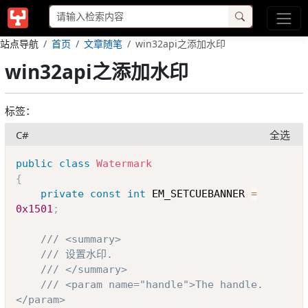
站点导航
首页
文章随笔
win32api之添加水印
win32api之添加水印
标签：
C#
全选
Copy
public
class
Watermark
{
private
const
int
 EM_SETCUEBANNER 
=
0x1501
;
/// <summary>
/// 设置水印.
/// </summary>
/// <param name="handle">The handle.
</param>