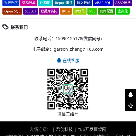
报表程序
选择屏幕
F4帮助
Report事件
输入校验
ABAP SQL
ABAP语法
Open SQL
SELECT
数据库访问
IKuai
IP修改
PVE
网络配置
虚拟化
联系我们
联系电话：15090125178(微信同号)
电子邮箱：garson_zhang@163.com
在线客服
微信二维码
友情连接：
|
君创科技
|
YES开发框架网