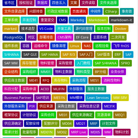
省市区
授权验证
数据库
四舍五入
文案
文件读取
文件夹选择
文件目录选择
问题排查
行政区域数据
页面通讯
中间件
CSharp
事务锁
工单系统
并发控制
重复提交
CMS
Markdig
Markdown
markdown-it
marked
技术选型
VS Code
开发工具
源代码管理
版本控制
Docker
PostgreSQL
时区
部署排查
CMS架构
EF Core
主题系统
二次开发
插件系统
容器
运维命令
镜像清理
Linux
NAS
远程挂载
飞牛 fnOS
S/4HANA
SAP GUI
SAP HANA
SAP R/3
SAP入门
SAP版本
ERP
SAP
SAP MM
库存管理
物料管理
采购管理
入门教程
SAP S/4HANA
SPRO
企业结构
采购组织
MM01
物料主数据
物料类型
BP分组
业务伙伴
供应商主数据
ME41
RFQ
库存物料
采购流程
ME51
消耗性物料
科目分配
采购申请
AC03
ML81N
外部服务
服务主数据
Business Partner
SAP培训
ME51N
MM模块
Lean Services
MM-SRV
外部服务采购
PIR
供应来源
采购主数据
采购信息记录
ME31K
框架协议
计划协议
采购合同
ME01
供应来源确定
货源清单
MEQ1
供应源确定
配额安排
配额评分
MD04
MD21
MRP
计划文件
需求计划
批量程序
MD01N
MD02
MRP Live
MD05
MM
物料计划