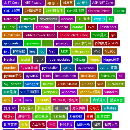
.NET Core
.NET Reactor
ag-grid
AI发布
api安全
ASP.NET Core
C#DLL加密
C#播放声音
C#代码混淆
C#代码加密
ChromeDriver
Codex
DateTime
DBeaver
devexpress
devTool
DLL混淆
edge.js
EF
EFCore
Electron
element-ui
el-form
el-table
excel
FastReport
FileStream
FolderBrowerDialog
FolderSelectDialog
form提交
git
gridcontrol
gridview
input
javascript
json字符串
JS转换对象JSON
jwt
JWT授权
linq
log
Math
MCP
mitmproxy
MVC
MySQL
Navicat
netstat
nginx
node_modules
NSwag
Nuget
Nuget镜像
number
PowerShell
pyinstaller
python
pythoncom
python爬虫
python抓包
pywin32
redis
Requests-html
RestSharp
Selenium
sql
SQL Server
Swagger
to-cms
Visual Studio
VSCode
vue
VueRouter
vue路由
VUE页面通讯
Webpack
Windows
Windows服务
winform
wmi
xlrd
yaml
YESCMS
YESWEB开发框架
白象
表单提交
播放声音
打开URL
代码混淆
弹窗提醒
端口占用
对象转换
分布式
公共字典
机器码
进程排查
静态资源
开发指南
路由参数
密钥
配置教程
配置文件
权限
人工智能
任务
任务调度
日期间隔
日志
日志记录