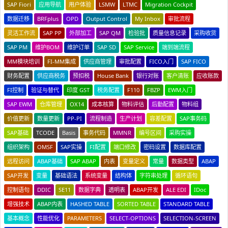
SAP Fiori
应用导航
用户体验
LSMW
LTMC
Migration Cockpit
数据迁移
BRFplus
OPD
Output Control
My Inbox
审批流程
灵活工作流
SAP PP
外部加工
SAP QM
检验批
质量信息记录
采购收货
SAP PM
维护BOM
维护订单
SAP SD
SAP Service
端到端流程
MM模块培训
FI-MM集成
供应商管理
审批配置
FICO入门
SAP FICO
财务配置
供应商税务
预扣税
House Bank
银行对账
客户清账
应收账款
FI控制
验证与替代
印度 GST
税务配置
F110
FBZP
EWM入门
SAP EWM
仓库管理
OX14
成本核算
物料评估
后勤配置
物料组
价值更新
数量更新
PP-PI
流程制造
生产计划
容差配置
SAP事务码
SAP基础
TCODE
Basis
事务代码
MMNR
编号区间
采购实操
组织架构
OMSF
SAP实操
FI配置
端口修改
密码设置
数据库配置
远程访问
ABAP基础
SAP ABAP
内表
变量定义
常量
数据类型
ABAP
SAP开发
变量
基础语法
系统变量
结构体
字符串处理
循环语句
控制语句
DDIC
SE11
数据字典
透明表
ABAP开发
ALE EDI
IDoc
增强技术
ABAP内表
HASHED TABLE
SORTED TABLE
STANDARD TABLE
基本概念
性能优化
PARAMETERS
SELECT-OPTIONS
SELECTION-SCREEN