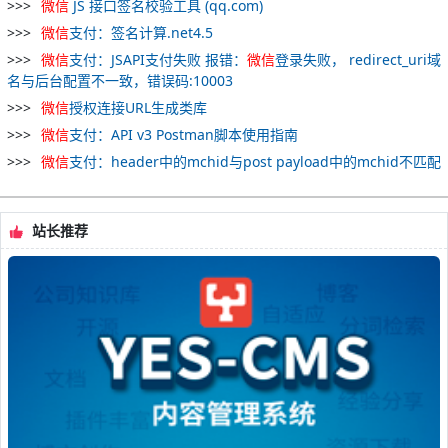
微
信
JS 接口签名校验工具 (qq.com)
微
信
支付：签名计算.net4.5
微
信
支付：JSAPI支付失败 报错：
微
信
登录失败， redirect_uri域
名与后台配置不一致，错误码:10003
微
信
授权连接URL生成类库
微
信
支付：API v3 Postman脚本使用指南
微
信
支付：header中的mchid与post payload中的mchid不匹配
站长推荐