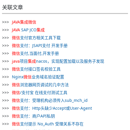
关联文章
JAVA
集成
微
信
JAVA
SAP JCO
集成
微
信
支付官方相关工具下载
微
信
支付：JSAPI支付 开发手册
微
信
支付,当面付,开发手册
java
项目
集成
nacos，实现配置加载以及服务子发现
微
信
支付接口签名校验工具
Nginx
微
信
业务域名验证配置
微
信
浏览器网页调试的几中方法
微
信
/支付宝 在线支付测试工具
微
信
支付：受理机构必须传入sub_mch_id
微
信
支付：Http头缺少Accept或User-Agent
微
信
支付：商户API私钥
微
信
支付提示 No_Auth 受理关系不存在