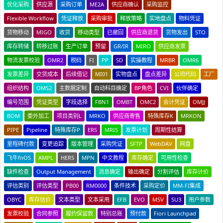
优化采购
供应源
采购订单
ME2A
供应商确认
采购监控
Flexible Workflow
凭证释放
采购审批
释放策略
实地盘点
物料凭证
货物移动
MIGO
收货
移动类型
已撤回
供应商退货
货物发出
STO
库存转储
转移过账
生产订单
预留
GR/IR
MIRO
供应商发票
物流发票校验
OMR2
税码
FI
PP
SD
实操教程
MRBR
OMR6
发票差异
交货成本
后续借记
MI01
实物盘点
盘点差异
公司代码
工厂
组织结构
OMS2
主数据定制
自动科目确定
BP角色
CVI
伙伴确定
编号范围
凭证类型
字段选择
FBN1
OMBT
OMC2
会计凭证
OMJJ
BOM
委外加工
项目类别L
MRKO
供应商寄售
特殊库存K
MRKON
PIPE
Pipeline
特殊库存P
ERS
MRIS
发票计划
周期性结算
里程碑付款
变更追踪
版本管理
采购凭证
SFTP
WebDAV
网盘
飞牛fnOS
AMPL
HERS
MPN
中文教程
库存确定
可用性检查
缺件检查
Output Management
消息确定
输出确定
分割评估
库存计价
评估类别
评估类型
PB00
RM0000
条件技术
采购定价
MM-FI集成
OBYC
库存估价
文本类型
文本采用
EFB
EVO
MSV
SU3
用户参数
发票校验
合同参照
履约保留款
特别总账
预付款
Fiori Launchpad