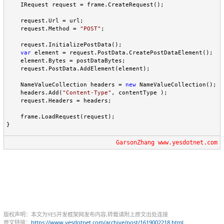
    IRequest request = frame.CreateRequest();

    request.Url = url;

    request.Method = 
"
POST
"
;

    request.InitializePostData();

var
 element = request.PostData.CreatePostDataElement();

    element.Bytes = postDataBytes;

    request.PostData.AddElement(element);

    NameValueCollection headers = 
new
 NameValueCollection();

    headers.Add(
"
Content-Type
"
, contentType );

    request.Headers = headers;

    frame.LoadRequest(request);

}
GarsonZhang www.yesdotnet.com
版权声明：本文为YES开发框架网发布内容,转载请附上原文出处连接
原文链接：
https://www.yesdotnet.com/archive/post/1619002218.html