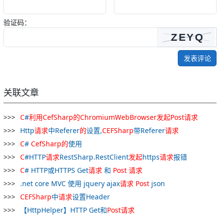
验证码：
发表评论
关联文章
C
#
利用
CefSharp
的
ChromiumWebBrowser
发起
Post
请求
Http
请求
中Referer
的
设置,
CEFSharp
带Referer
请求
C
#
CefSharp
的
使用
C
#HTTP
请求
RestSharp.RestClient
发起
https
请求
报错
C
# HTTP或HTTPS Get
请求
和
Post
请求
.net core MVC 使用 jquery ajax
请求
Post
json
CEFSharp
中
请求
设置Header
【HttpHelper】HTTP Get和
Post
请求