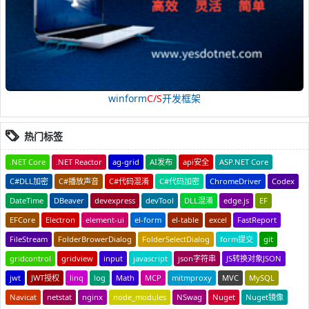
winform
C/S
开发框架
热门标签
.NET Core
.NET Reactor
ag-grid
AI发布
api安全
ASP.NET Core
C#DLL加密
C#播放声音
C#代码混淆
C#代码加密
ChromeDriver
Codex
DateTime
DBeaver
devexpress
devTool
DLL混淆
edge.js
EF
EFCore
Electron
element-ui
el-form
el-table
excel
FastReport
FileStream
FolderBrowerDialog
FolderSelectDialog
form提交
git
gridcontrol
gridview
input
javascript
json字符串
JS转换对象JSON
jwt
JWT授权
linq
log
Math
MCP
mitmproxy
MVC
MySQL
Navicat
netstat
nginx
node_modules
NSwag
Nuget
Nuget镜像