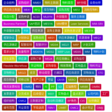
企业结构
采购组织
MM01
物料主数据
物料类型
BP分组
业务伙伴
供应商主数据
ME41
RFQ
库存物料
采购流程
ME51
消耗性物料
科目分配
采购申请
AC03
ML81N
外部服务
服务主数据
Business Partner
SAP培训
ME51N
MM模块
Lean Services
MM-SRV
外部服务采购
PIR
供应来源
采购主数据
采购信息记录
ME31K
框架协议
计划协议
采购合同
ME01
供应来源确定
货源清单
MEQ1
供应源确定
配额安排
配额评分
MD04
MD21
MRP
计划文件
需求计划
批量程序
MD01N
MD02
MRP Live
MD05
MM
物料计划
优化采购
供应源
采购订单
ME2A
供应商确认
采购监控
Flexible Workflow
凭证释放
采购审批
释放策略
实地盘点
物料凭证
货物移动
MIGO
收货
移动类型
已撤回
供应商退货
货物发出
STO
库存转储
转移过账
生产订单
预留
GR/IR
MIRO
供应商发票
物流发票校验
OMR2
税码
FI
PP
SD
实操教程
MRBR
OMR6
发票差异
交货成本
后续借记
MI01
实物盘点
盘点差异
公司代码
工厂
组织结构
OMS2
主数据定制
自动科目确定
BP角色
CVI
伙伴确定
编号范围
凭证类型
字段选择
FBN1
OMBT
OMC2
会计凭证
OMJJ