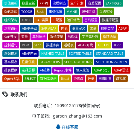
价值更新
数量更新
PP-PI
流程制造
生产计划
容差配置
SAP事务码
SAP基础
TCODE
Basis
事务代码
MMNR
编号区间
采购实操
组织架构
OMSF
SAP实操
FI配置
端口修改
密码设置
数据库配置
远程访问
ABAP基础
SAP ABAP
内表
变量定义
常量
数据类型
ABAP
SAP开发
变量
基础语法
系统变量
结构体
字符串处理
循环语句
控制语句
DDIC
SE11
数据字典
透明表
ABAP开发
ALE EDI
IDoc
增强技术
ABAP内表
HASHED TABLE
SORTED TABLE
STANDARD TABLE
基本概念
性能优化
PARAMETERS
SELECT-OPTIONS
SELECTION-SCREEN
报表程序
选择屏幕
F4帮助
Report事件
输入校验
ABAP SQL
ABAP语法
Open SQL
SELECT
数据库访问
IKuai
IP修改
PVE
网络配置
虚拟化
联系我们
联系电话：15090125178(微信同号)
电子邮箱：garson_zhang@163.com
在线客服