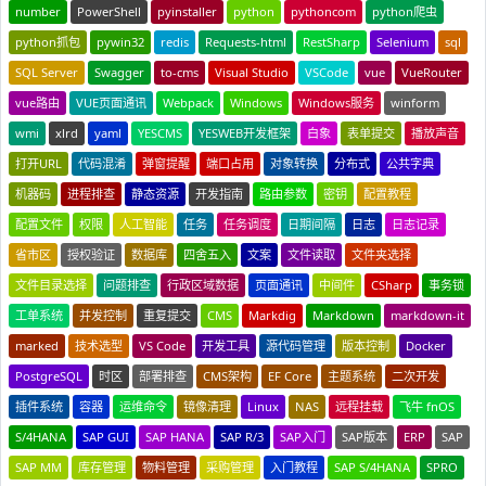
number
PowerShell
pyinstaller
python
pythoncom
python爬虫
python抓包
pywin32
redis
Requests-html
RestSharp
Selenium
sql
SQL Server
Swagger
to-cms
Visual Studio
VSCode
vue
VueRouter
vue路由
VUE页面通讯
Webpack
Windows
Windows服务
winform
wmi
xlrd
yaml
YESCMS
YESWEB开发框架
白象
表单提交
播放声音
打开URL
代码混淆
弹窗提醒
端口占用
对象转换
分布式
公共字典
机器码
进程排查
静态资源
开发指南
路由参数
密钥
配置教程
配置文件
权限
人工智能
任务
任务调度
日期间隔
日志
日志记录
省市区
授权验证
数据库
四舍五入
文案
文件读取
文件夹选择
文件目录选择
问题排查
行政区域数据
页面通讯
中间件
CSharp
事务锁
工单系统
并发控制
重复提交
CMS
Markdig
Markdown
markdown-it
marked
技术选型
VS Code
开发工具
源代码管理
版本控制
Docker
PostgreSQL
时区
部署排查
CMS架构
EF Core
主题系统
二次开发
插件系统
容器
运维命令
镜像清理
Linux
NAS
远程挂载
飞牛 fnOS
S/4HANA
SAP GUI
SAP HANA
SAP R/3
SAP入门
SAP版本
ERP
SAP
SAP MM
库存管理
物料管理
采购管理
入门教程
SAP S/4HANA
SPRO