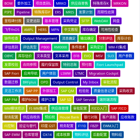
BOM
委外加工
项目类别L
MRKO
供应商寄售
特殊库存K
MRKON
PIPE
Pipeline
特殊库存P
ERS
MRIS
发票计划
周期性结算
里程碑付款
变更追踪
版本管理
采购凭证
SFTP
WebDAV
网盘
飞牛fnOS
AMPL
HERS
MPN
中文教程
库存确定
可用性检查
缺件检查
Output Management
消息确定
输出确定
分割评估
库存计价
评估类别
评估类型
PB00
RM0000
条件技术
采购定价
MM-FI集成
OBYC
库存估价
文本类型
文本采用
EFB
EVO
MSV
SU3
用户参数
发票校验
合同参照
履约保留款
特别总账
预付款
Fiori Launchpad
SAP Fiori
应用导航
用户体验
LSMW
LTMC
Migration Cockpit
数据迁移
BRFplus
OPD
Output Control
My Inbox
审批流程
灵活工作流
SAP PP
外部加工
SAP QM
检验批
质量信息记录
采购收货
SAP PM
维护BOM
维护订单
SAP SD
SAP Service
端到端流程
MM模块培训
FI-MM集成
供应商管理
审批配置
FICO入门
SAP FICO
财务配置
供应商税务
预扣税
House Bank
银行对账
客户清账
应收账款
FI控制
验证与替代
印度 GST
税务配置
F110
FBZP
EWM入门
SAP EWM
仓库管理
OX14
成本核算
物料评估
后勤配置
物料组