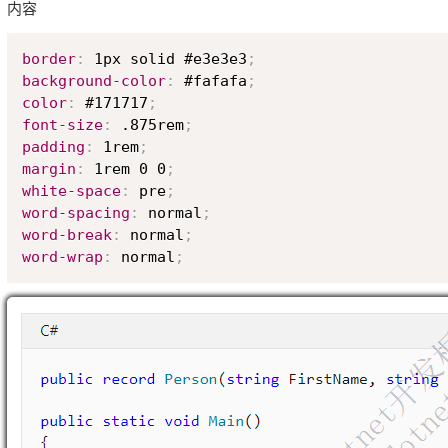
内容
border
:
 1px solid #e3e3e3
;
background-color
:
 #fafafa
;
color
:
 #171717
;
font-size
:
 .875rem
;
padding
:
 1rem
;
margin
:
 1rem 0 0
;
white-space
:
 pre
;
word-spacing
:
 normal
;
word-break
:
 normal
;
word-wrap
:
 normal
;