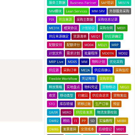
服务主数据
Business Partner
SAP培训
ME51N
MM模块
Lean Services
MM-SRV
外部服务采购
PIR
供应来源
采购主数据
采购信息记录
ME31K
框架协议
计划协议
采购合同
ME01
供应来源确定
货源清单
MEQ1
供应源确定
配额安排
配额评分
MD04
MD21
MRP
计划文件
需求计划
批量程序
MD01N
MD02
MRP Live
MD05
MM
物料计划
优化采购
Copy
供应源
采购订单
ME2A
供应商确认
采购监控
Flexible Workflow
凭证释放
采购审批
释放策略
实地盘点
物料凭证
货物移动
MIGO
收货
移动类型
已撤回
供应商退货
货物发出
STO
库存转储
转移过账
生产订单
预留
GR/IR
MIRO
供应商发票
物流发票校验
OMR2
税码
FI
PP
SD
实操教程
MRBR
OMR6
发票差异
交货成本
后续借记
MI01