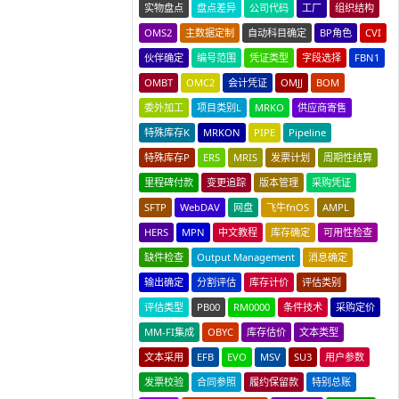
实物盘点
盘点差异
公司代码
工厂
组织结构
OMS2
主数据定制
自动科目确定
BP角色
CVI
伙伴确定
编号范围
凭证类型
字段选择
FBN1
OMBT
OMC2
会计凭证
OMJJ
BOM
委外加工
项目类别L
MRKO
供应商寄售
特殊库存K
MRKON
PIPE
Pipeline
特殊库存P
ERS
MRIS
发票计划
周期性结算
里程碑付款
变更追踪
版本管理
采购凭证
SFTP
WebDAV
网盘
飞牛fnOS
AMPL
HERS
MPN
中文教程
库存确定
可用性检查
缺件检查
Output Management
消息确定
输出确定
分割评估
库存计价
评估类别
评估类型
PB00
RM0000
条件技术
采购定价
MM-FI集成
OBYC
库存估价
文本类型
文本采用
EFB
EVO
MSV
SU3
用户参数
发票校验
合同参照
履约保留款
特别总账