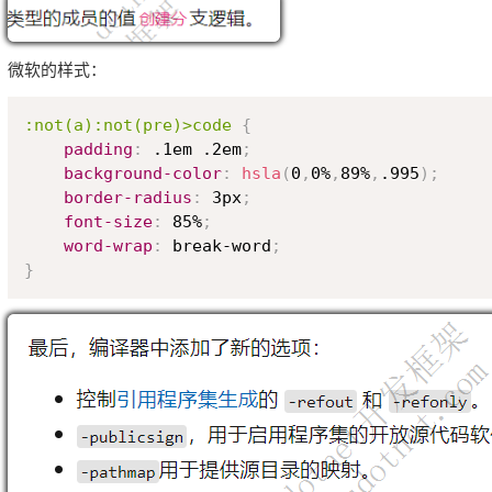
微软的样式：
:not(a):not(pre)>code
{
padding
:
 .1em .2em
;
background-color
:
hsla
(
0
,
0%
,
89%
,
.995
)
;
border-radius
:
 3px
;
font-size
:
 85%
;
word-wrap
:
 break-word
;
}