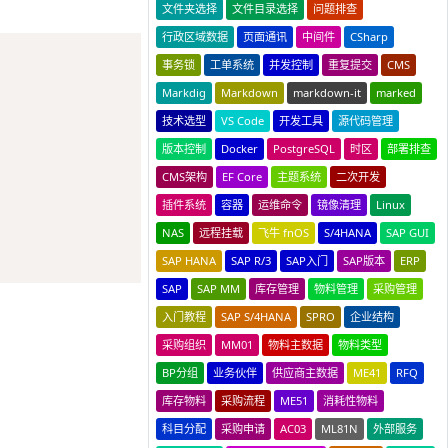
文件夹选择
文件目录选择
问题排查
行政区域数据
页面通讯
中间件
CSharp
Copy
事务锁
工单系统
并发控制
重复提交
CMS
Markdig
Markdown
markdown-it
marked
技术选型
VS Code
开发工具
源代码管理
版本控制
Docker
PostgreSQL
时区
部署排查
CMS架构
EF Core
主题系统
二次开发
插件系统
容器
运维命令
镜像清理
Linux
NAS
远程挂载
飞牛 fnOS
S/4HANA
SAP GUI
SAP HANA
SAP R/3
SAP入门
SAP版本
ERP
SAP
SAP MM
库存管理
物料管理
采购管理
入门教程
SAP S/4HANA
SPRO
企业结构
采购组织
MM01
物料主数据
物料类型
BP分组
业务伙伴
供应商主数据
ME41
RFQ
库存物料
采购流程
ME51
消耗性物料
科目分配
采购申请
AC03
ML81N
外部服务