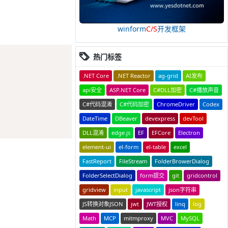
winform
C/S
开发框架
Copy
热门标签
.NET Core
.NET Reactor
ag-grid
AI发布
api安全
ASP.NET Core
C#DLL加密
C#播放声音
C#代码混淆
C#代码加密
ChromeDriver
Codex
DateTime
DBeaver
devexpress
devTool
DLL混淆
edge.js
EF
EFCore
Electron
element-ui
el-form
el-table
excel
FastReport
FileStream
FolderBrowerDialog
FolderSelectDialog
form提交
git
gridcontrol
gridview
input
javascript
json字符串
JS转换对象JSON
jwt
JWT授权
linq
log
Math
MCP
mitmproxy
MVC
MySQL