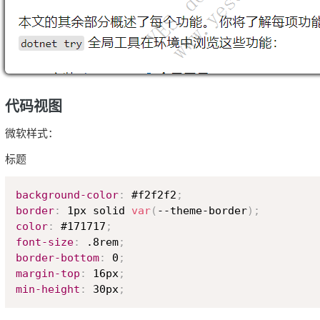
代码视图
微软样式：
标题
background-color
:
 #f2f2f2
;
border
:
 1px solid 
var
(
--theme-border
)
;
color
:
 #171717
;
font-size
:
 .8rem
;
border-bottom
:
 0
;
margin-top
:
 16px
;
min-height
:
 30px
;