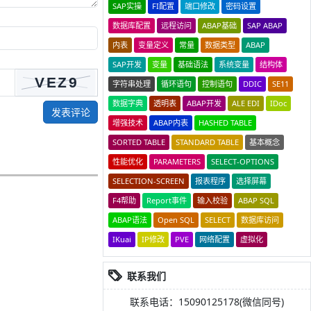
SAP实操
FI配置
端口修改
密码设置
数据库配置
远程访问
ABAP基础
SAP ABAP
内表
变量定义
常量
数据类型
ABAP
SAP开发
变量
基础语法
系统变量
结构体
字符串处理
循环语句
控制语句
DDIC
SE11
数据字典
透明表
ABAP开发
ALE EDI
IDoc
发表评论
增强技术
ABAP内表
HASHED TABLE
SORTED TABLE
STANDARD TABLE
基本概念
性能优化
PARAMETERS
SELECT-OPTIONS
SELECTION-SCREEN
报表程序
选择屏幕
F4帮助
Report事件
输入校验
ABAP SQL
ABAP语法
Open SQL
SELECT
数据库访问
IKuai
IP修改
PVE
网络配置
虚拟化
联系我们
联系电话：15090125178(微信同号)