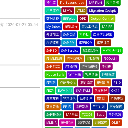
预付款
Fiori Launchpad
SAP Fiori
应用导航
用户体验
LSMW
LTMC
Migration Cockpit
数据迁移
BRFplus
OPD
Output Control
框架
2026-07-27 05:54
My Inbox
审批流程
灵活工作流
SAP PP
外部加工
SAP QM
检验批
质量信息记录
采购收货
SAP PM
维护BOM
维护订单
SAP SD
SAP Service
端到端流程
MM模块培训
FI-MM集成
供应商管理
审批配置
FICO入门
SAP FICO
财务配置
供应商税务
预扣税
House Bank
银行对账
客户清账
应收账款
FI控制
验证与替代
印度 GST
税务配置
F110
FBZP
EWM入门
SAP EWM
仓库管理
OX14
成本核算
物料评估
后勤配置
物料组
价值更新
数量更新
PP-PI
流程制造
生产计划
容差配置
SAP事务码
SAP基础
TCODE
Basis
事务代码
MMNR
编号区间
采购实操
组织架构
OMSF