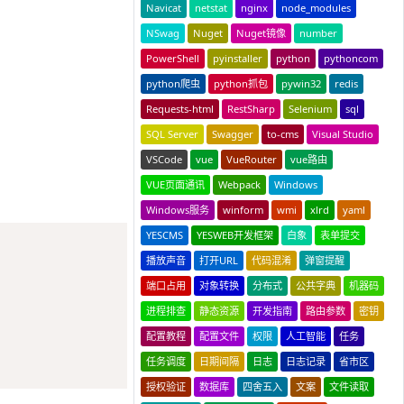
Navicat
netstat
nginx
node_modules
NSwag
Nuget
Nuget镜像
number
PowerShell
pyinstaller
python
pythoncom
python爬虫
python抓包
pywin32
redis
Requests-html
RestSharp
Selenium
sql
SQL Server
Swagger
to-cms
Visual Studio
VSCode
vue
VueRouter
vue路由
VUE页面通讯
Webpack
Windows
Windows服务
winform
wmi
xlrd
yaml
YESCMS
YESWEB开发框架
白象
表单提交
Copy
播放声音
打开URL
代码混淆
弹窗提醒
端口占用
对象转换
分布式
公共字典
机器码
进程排查
静态资源
开发指南
路由参数
密钥
配置教程
配置文件
权限
人工智能
任务
任务调度
日期间隔
日志
日志记录
省市区
授权验证
数据库
四舍五入
文案
文件读取