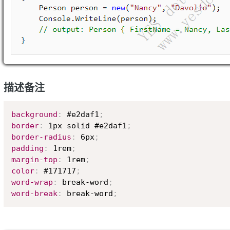
描述备注
background
:
 #e2daf1
;
border
:
 1px solid #e2daf1
;
border-radius
:
 6px
;
padding
:
 1rem
;
margin-top
:
 1rem
;
color
:
 #171717
;
word-wrap
:
 break-word
;
word-break
:
 break-word
;