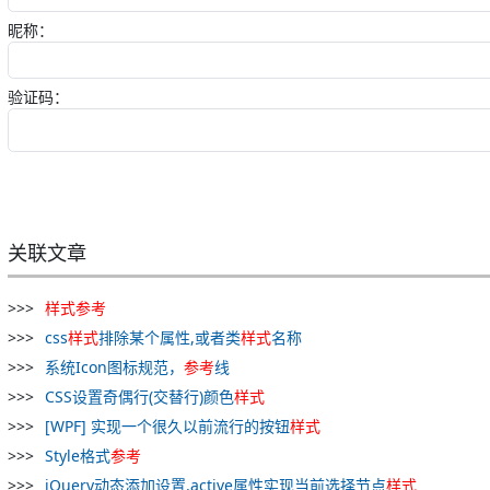
昵称：
验证码：
关联文章
样式
参考
css
样式
排除某个属性,或者类
样式
名称
系统Icon图标规范，
参考
线
CSS设置奇偶行(交替行)颜色
样式
[WPF] 实现一个很久以前流行的按钮
样式
Style格式
参考
jQuery动态添加设置.active属性实现当前选择节点
样式