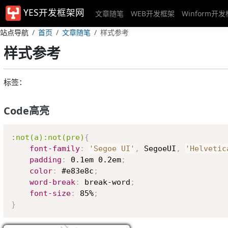
YES开发框架网
文章随笔
WEB开发框架
Winform开
站点导航
首页
文章随笔
样式参考
样式参考
标签：
Code高亮
:not(a):not(pre)
{
font-family
:
'Segoe UI'
,
 SegoeUI
,
'Helvetic
padding
:
 0.1em 0.2em
;
color
:
 #e83e8c
;
word-break
:
 break-word
;
font-size
:
 85%
;
}