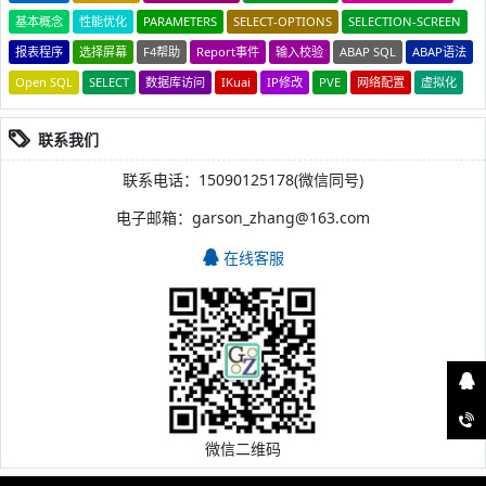
基本概念
性能优化
PARAMETERS
SELECT-OPTIONS
SELECTION-SCREEN
报表程序
选择屏幕
F4帮助
Report事件
输入校验
ABAP SQL
ABAP语法
Open SQL
SELECT
数据库访问
IKuai
IP修改
PVE
网络配置
虚拟化
联系我们
联系电话：15090125178(微信同号)
电子邮箱：garson_zhang@163.com
在线客服
微信二维码