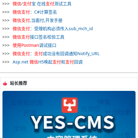
微
信
/
支付
宝 在线
支付
测试工具
微
信
支付
：C#计算签名
微
信
支付
,当面付,开发手册
微
信
支付
：受理机构必须传入sub_mch_id
微
信
支付
接口签名校验工具
使用
Postman
调试接口
微
信
支付
：
支付
成功没有回调通知Notify_URL
Asp.net
微
信
H5唤起
支付
和
支付
回调
站长推荐