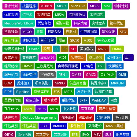
需求计划
批量程序
MD01N
MD02
MRP Live
MD05
MM
物料计划
优化采购
供应源
采购订单
ME2A
供应商确认
采购监控
Flexible Workflow
凭证释放
采购审批
释放策略
实地盘点
物料凭证
货物移动
MIGO
收货
移动类型
已撤回
供应商退货
货物发出
STO
库存转储
转移过账
生产订单
预留
GR/IR
MIRO
供应商发票
物流发票校验
OMR2
税码
FI
PP
SD
实操教程
MRBR
OMR6
发票差异
交货成本
后续借记
MI01
实物盘点
盘点差异
公司代码
工厂
组织结构
OMS2
主数据定制
自动科目确定
BP角色
CVI
伙伴确定
编号范围
凭证类型
字段选择
FBN1
OMBT
OMC2
会计凭证
OMJJ
BOM
委外加工
项目类别L
MRKO
供应商寄售
特殊库存K
MRKON
PIPE
Pipeline
特殊库存P
ERS
MRIS
发票计划
周期性结算
里程碑付款
变更追踪
版本管理
采购凭证
SFTP
WebDAV
网盘
飞牛fnOS
AMPL
HERS
MPN
中文教程
库存确定
可用性检查
缺件检查
Output Management
消息确定
输出确定
分割评估
库存计价
评估类别
评估类型
PB00
RM0000
条件技术
采购定价
MM-FI集成
OBYC
库存估价
文本类型
文本采用
EFB
EVO
MSV
SU3
用户参数