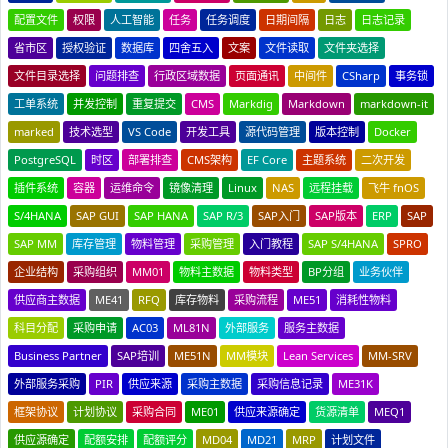
配置文件
权限
人工智能
任务
任务调度
日期间隔
日志
日志记录
省市区
授权验证
数据库
四舍五入
文案
文件读取
文件夹选择
文件目录选择
问题排查
行政区域数据
页面通讯
中间件
CSharp
事务锁
工单系统
并发控制
重复提交
CMS
Markdig
Markdown
markdown-it
marked
技术选型
VS Code
开发工具
源代码管理
版本控制
Docker
PostgreSQL
时区
部署排查
CMS架构
EF Core
主题系统
二次开发
插件系统
容器
运维命令
镜像清理
Linux
NAS
远程挂载
飞牛 fnOS
S/4HANA
SAP GUI
SAP HANA
SAP R/3
SAP入门
SAP版本
ERP
SAP
SAP MM
库存管理
物料管理
采购管理
入门教程
SAP S/4HANA
SPRO
企业结构
采购组织
MM01
物料主数据
物料类型
BP分组
业务伙伴
供应商主数据
ME41
RFQ
库存物料
采购流程
ME51
消耗性物料
科目分配
采购申请
AC03
ML81N
外部服务
服务主数据
Business Partner
SAP培训
ME51N
MM模块
Lean Services
MM-SRV
外部服务采购
PIR
供应来源
采购主数据
采购信息记录
ME31K
框架协议
计划协议
采购合同
ME01
供应来源确定
货源清单
MEQ1
供应源确定
配额安排
配额评分
MD04
MD21
MRP
计划文件