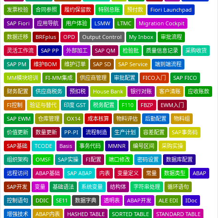
发票校验
合同参照
履约保留款
特别总账
预付款
Fiori Launchpad
SAP Fiori
应用导航
用户体验
LSMW
LTMC
Migration Cockpit
数据迁移
BRFplus
OPD
Output Control
My Inbox
审批流程
灵活工作流
SAP PP
外部加工
SAP QM
检验批
质量信息记录
采购收货
SAP PM
维护BOM
维护订单
SAP SD
SAP Service
端到端流程
MM模块培训
FI-MM集成
供应商管理
审批配置
FICO入门
SAP FICO
财务配置
供应商税务
预扣税
House Bank
银行对账
客户清账
应收账款
FI控制
验证与替代
印度 GST
税务配置
F110
FBZP
EWM入门
SAP EWM
仓库管理
OX14
成本核算
物料评估
后勤配置
物料组
价值更新
数量更新
PP-PI
流程制造
生产计划
容差配置
SAP事务码
SAP基础
TCODE
Basis
事务代码
MMNR
编号区间
采购实操
组织架构
OMSF
SAP实操
FI配置
端口修改
密码设置
数据库配置
远程访问
ABAP基础
SAP ABAP
内表
变量定义
常量
数据类型
ABAP
SAP开发
变量
基础语法
系统变量
结构体
字符串处理
循环语句
控制语句
DDIC
SE11
数据字典
透明表
ABAP开发
ALE EDI
IDoc
增强技术
ABAP内表
HASHED TABLE
SORTED TABLE
STANDARD TABLE