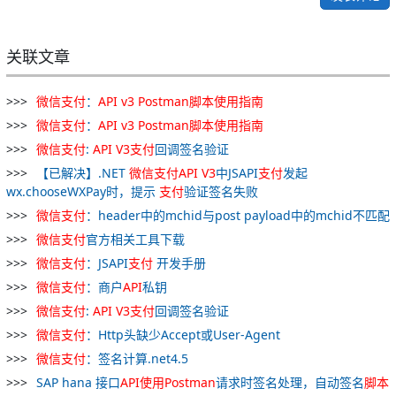
关联文章
微
信
支付
：
API
v
3
Postman
脚本
使用
指南
微
信
支付
：
API
v
3
Postman
脚本
使用
指南
微
信
支付
:
API
V
3
支付
回调签名验证
【已解决】.NET
微
信
支付
API
V
3
中JSAPI
支付
发起
wx.chooseWXPay时，提示
支付
验证签名失败
微
信
支付
：header中的mchid与post payload中的mchid不匹配
微
信
支付
官方相关工具下载
微
信
支付
：JSAPI
支付
开发手册
微
信
支付
：商户
API
私钥
微
信
支付
:
API
V
3
支付
回调签名验证
微
信
支付
：Http头缺少Accept或User-Agent
微
信
支付
：签名计算.net4.5
SAP hana 接口
API
使用
Postman
请求时签名处理，自动签名
脚本