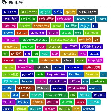
热门标签
.NET Core
.NET Reactor
ag-grid
AI发布
api安全
ASP.NET Core
C#DLL加密
C#播放声音
C#代码混淆
C#代码加密
ChromeDriver
Codex
DateTime
DBeaver
devexpress
devTool
DLL混淆
edge.js
EF
EFCore
Electron
element-ui
el-form
el-table
excel
FastReport
FileStream
FolderBrowerDialog
FolderSelectDialog
form提交
git
gridcontrol
gridview
input
javascript
json字符串
JS转换对象JSON
jwt
JWT授权
linq
log
Math
MCP
mitmproxy
MVC
MySQL
Navicat
netstat
nginx
node_modules
NSwag
Nuget
Nuget镜像
number
PowerShell
pyinstaller
python
pythoncom
python爬虫
python抓包
pywin32
redis
Requests-html
RestSharp
Selenium
sql
SQL Server
Swagger
to-cms
Visual Studio
VSCode
vue
VueRouter
vue路由
VUE页面通讯
Webpack
Windows
Windows服务
winform
wmi
xlrd
yaml
YESCMS
YESWEB开发框架
白象
表单提交
播放声音
打开URL
代码混淆
弹窗提醒
端口占用
对象转换
分布式
公共字典
机器码
进程排查
静态资源
开发指南
路由参数
密钥
配置教程