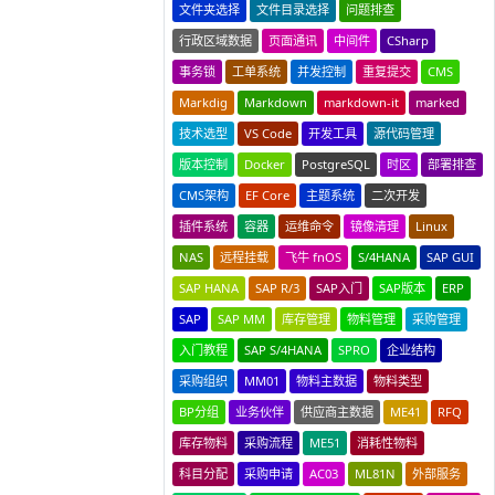
文件夹选择
文件目录选择
问题排查
行政区域数据
页面通讯
中间件
CSharp
事务锁
工单系统
并发控制
重复提交
CMS
Markdig
Markdown
markdown-it
marked
技术选型
VS Code
开发工具
源代码管理
版本控制
Docker
PostgreSQL
时区
部署排查
CMS架构
EF Core
主题系统
二次开发
插件系统
容器
运维命令
镜像清理
Linux
NAS
远程挂载
飞牛 fnOS
S/4HANA
SAP GUI
SAP HANA
SAP R/3
SAP入门
SAP版本
ERP
SAP
SAP MM
库存管理
物料管理
采购管理
入门教程
SAP S/4HANA
SPRO
企业结构
采购组织
MM01
物料主数据
物料类型
BP分组
业务伙伴
供应商主数据
ME41
RFQ
库存物料
采购流程
ME51
消耗性物料
科目分配
采购申请
AC03
ML81N
外部服务