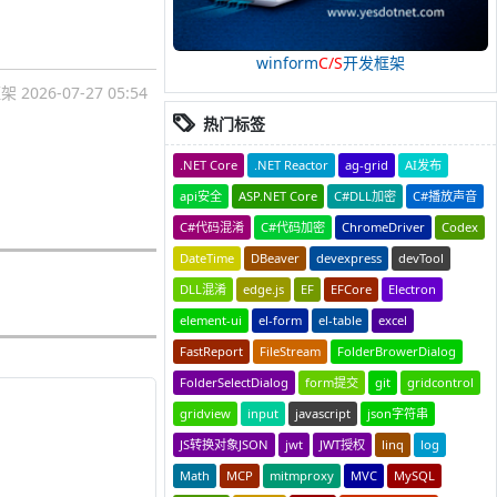
winform
C/S
开发框架
框架
2026-07-27 05:54
热门标签
.NET Core
.NET Reactor
ag-grid
AI发布
api安全
ASP.NET Core
C#DLL加密
C#播放声音
C#代码混淆
C#代码加密
ChromeDriver
Codex
DateTime
DBeaver
devexpress
devTool
DLL混淆
edge.js
EF
EFCore
Electron
element-ui
el-form
el-table
excel
FastReport
FileStream
FolderBrowerDialog
FolderSelectDialog
form提交
git
gridcontrol
gridview
input
javascript
json字符串
JS转换对象JSON
jwt
JWT授权
linq
log
Math
MCP
mitmproxy
MVC
MySQL