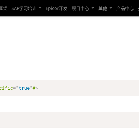
发框架
SAP学习培训
Epicor开发
项目中心
其他
产品中心
cific
=
"
true
"
#
>