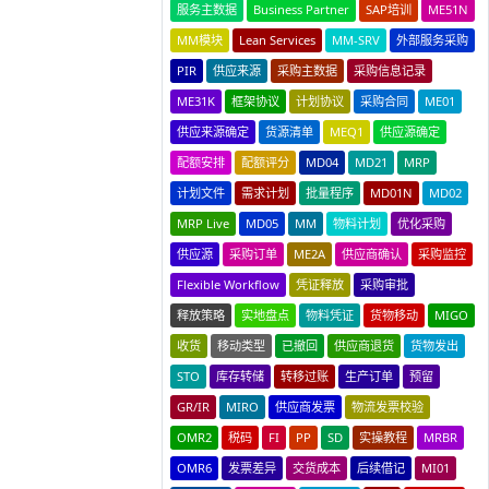
服务主数据
Business Partner
SAP培训
ME51N
MM模块
Lean Services
MM-SRV
外部服务采购
PIR
供应来源
采购主数据
采购信息记录
ME31K
框架协议
计划协议
采购合同
ME01
供应来源确定
货源清单
MEQ1
供应源确定
配额安排
配额评分
MD04
MD21
MRP
计划文件
需求计划
批量程序
MD01N
MD02
MRP Live
MD05
MM
物料计划
优化采购
供应源
采购订单
ME2A
供应商确认
采购监控
Flexible Workflow
凭证释放
采购审批
释放策略
实地盘点
物料凭证
货物移动
MIGO
收货
移动类型
已撤回
供应商退货
货物发出
STO
库存转储
转移过账
生产订单
预留
GR/IR
MIRO
供应商发票
物流发票校验
OMR2
税码
FI
PP
SD
实操教程
MRBR
OMR6
发票差异
交货成本
后续借记
MI01