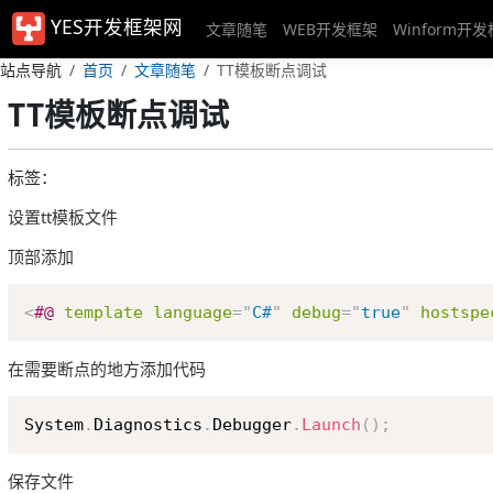
YES开发框架网
文章随笔
WEB开发框架
Winform开
站点导航
首页
文章随笔
TT模板断点调试
TT模板断点调试
标签：
设置
tt
模板文件
顶部添加
<
#@
template
language
=
"
C#
"
debug
=
"
true
"
hostspe
在需要断点的地方添加代码
System
.
Diagnostics
.
Debugger
.
Launch
(
)
;
保存文件