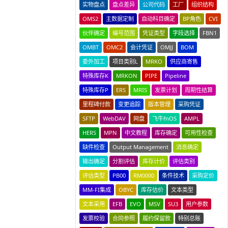
实物盘点
盘点差异
公司代码
工厂
组织结构
OMS2
主数据定制
自动科目确定
BP角色
CVI
伙伴确定
编号范围
凭证类型
字段选择
FBN1
OMBT
OMC2
会计凭证
OMJJ
BOM
委外加工
项目类别L
MRKO
供应商寄售
特殊库存K
MRKON
PIPE
Pipeline
特殊库存P
ERS
MRIS
发票计划
周期性结算
里程碑付款
变更追踪
版本管理
采购凭证
SFTP
WebDAV
网盘
飞牛fnOS
AMPL
HERS
MPN
中文教程
库存确定
可用性检查
缺件检查
Output Management
消息确定
输出确定
分割评估
库存计价
评估类别
评估类型
PB00
RM0000
条件技术
采购定价
MM-FI集成
OBYC
库存估价
文本类型
文本采用
EFB
EVO
MSV
SU3
用户参数
发票校验
合同参照
履约保留款
特别总账