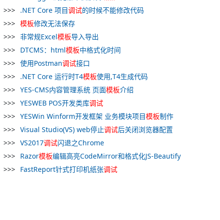
.NET Core 项目
调试
的时候不能修改代码
模板
修改无法保存
非常规Excel
模板
导入导出
DTCMS：html
模板
中格式化时间
使用Postman
调试
接口
.NET Core 运行时T4
模板
使用,T4生成代码
YES-CMS内容管理系统 页面
模板
介绍
YESWEB POS开发类库
调试
YESWin Winform开发框架 业务模块项目
模板
制作
Visual Studio(VS) web停止
调试
后关闭浏览器配置
VS2017
调试
闪退之Chrome
Razor
模板
编辑高亮CodeMirror和格式化JS-Beautify
FastReport针式打印机纸张
调试