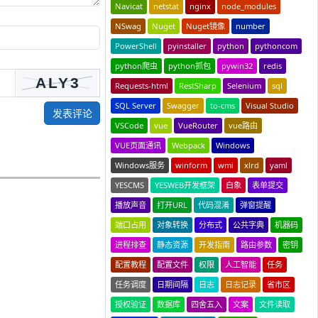
Navicat
netstat
nginx
node_modules
NSwag
Nuget
Nuget镜像
number
PowerShell
pyinstaller
python
pythoncom
python爬虫
python抓包
pywin32
redis
Requests-html
RestSharp
Selenium
sql
SQL Server
Swagger
to-cms
Visual Studio
发表评论
VSCode
vue
VueRouter
vue路由
VUE页面通讯
Webpack
Windows
Windows服务
winform
wmi
xlrd
yaml
YESCMS
YESWEB开发框架
白象
表单提交
播放声音
打开URL
代码混淆
弹窗提醒
端口占用
对象转换
分布式
公共字典
机器码
进程排查
静态资源
开发指南
路由参数
密钥
配置教程
配置文件
权限
人工智能
任务
任务调度
日期间隔
日志
日志记录
省市区
授权验证
数据库
四舍五入
文案
文件读取