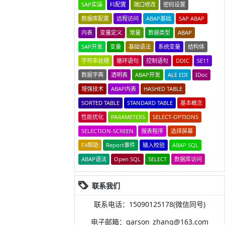
SAP实操
FI配置
端口修改
密码设置
数据库配置
远程访问
ABAP基础
SAP ABAP
内表
变量定义
常量
数据类型
ABAP
SAP开发
变量
基础语法
系统变量
结构体
字符串处理
循环语句
控制语句
DDIC
SE11
数据字典
透明表
ABAP开发
ALE EDI
IDoc
增强技术
ABAP内表
HASHED TABLE
SORTED TABLE
STANDARD TABLE
基本概念
性能优化
PARAMETERS
SELECT-OPTIONS
SELECTION-SCREEN
报表程序
选择屏幕
F4帮助
Report事件
输入校验
ABAP SQL
ABAP语法
Open SQL
SELECT
数据库访问
联系我们
联系电话：15090125178(微信同号)
电子邮箱：garson_zhang@163.com