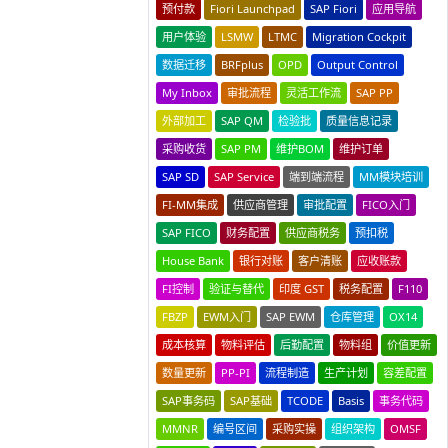
预付款
Fiori Launchpad
SAP Fiori
应用导航
用户体验
LSMW
LTMC
Migration Cockpit
数据迁移
BRFplus
OPD
Output Control
My Inbox
审批流程
灵活工作流
SAP PP
外部加工
SAP QM
检验批
质量信息记录
采购收货
SAP PM
维护BOM
维护订单
SAP SD
SAP Service
端到端流程
MM模块培训
FI-MM集成
供应商管理
审批配置
FICO入门
SAP FICO
财务配置
供应商税务
预扣税
House Bank
银行对账
客户清账
应收账款
FI控制
验证与替代
印度 GST
税务配置
F110
FBZP
EWM入门
SAP EWM
仓库管理
OX14
成本核算
物料评估
后勤配置
物料组
价值更新
数量更新
PP-PI
流程制造
生产计划
容差配置
SAP事务码
SAP基础
TCODE
Basis
事务代码
MMNR
编号区间
采购实操
组织架构
OMSF