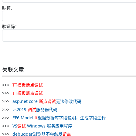
昵称：
验证码：
关联文章
TT
模板
断点
调试
TT
模板
断点
调试
asp.net core
断点
调试
无法修改代码
vs2019
调试
服务器代码
EF6 Model.
tt
根据数据库字段说明，生成字段注释
VS
调试
Windows 服务应用程序
debugger浏览器不会触发
断点