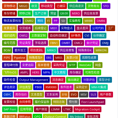
货物移动
MIGO
收货
移动类型
已撤回
供应商退货
货物发出
STO
库存转储
转移过账
生产订单
预留
GR/IR
MIRO
供应商发票
物流发票校验
OMR2
税码
FI
PP
SD
实操教程
MRBR
OMR6
发票差异
交货成本
后续借记
MI01
实物盘点
盘点差异
公司代码
工厂
组织结构
OMS2
主数据定制
自动科目确定
BP角色
CVI
伙伴确定
编号范围
凭证类型
字段选择
FBN1
OMBT
OMC2
会计凭证
OMJJ
BOM
委外加工
项目类别L
MRKO
供应商寄售
特殊库存K
MRKON
PIPE
Pipeline
特殊库存P
ERS
MRIS
发票计划
周期性结算
里程碑付款
变更追踪
版本管理
采购凭证
SFTP
WebDAV
网盘
飞牛fnOS
AMPL
HERS
MPN
中文教程
库存确定
可用性检查
缺件检查
Output Management
消息确定
输出确定
分割评估
库存计价
评估类别
评估类型
PB00
RM0000
条件技术
采购定价
MM-FI集成
OBYC
库存估价
文本类型
文本采用
EFB
EVO
MSV
SU3
用户参数
发票校验
合同参照
履约保留款
特别总账
预付款
Fiori Launchpad
SAP Fiori
应用导航
用户体验
LSMW
LTMC
Migration Cockpit
数据迁移
BRFplus
OPD
Output Control
My Inbox
审批流程