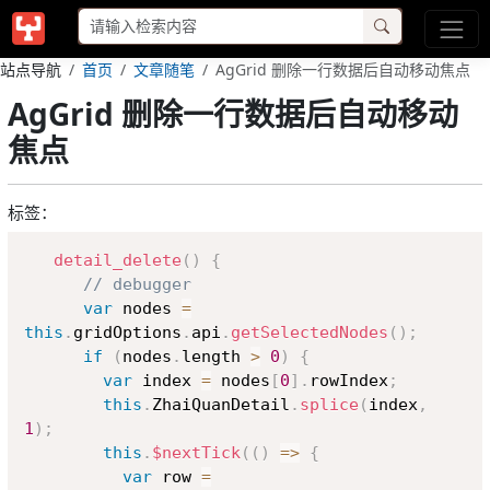
站点导航
首页
文章随笔
AgGrid 删除一行数据后自动移动焦点
AgGrid 删除一行数据后自动移动
焦点
标签：
Copy
detail_delete
(
)
{
// debugger
var
 nodes 
=
this
.
gridOptions
.
api
.
getSelectedNodes
(
)
;
if
(
nodes
.
length 
>
0
)
{
var
 index 
=
 nodes
[
0
]
.
rowIndex
;
this
.
ZhaiQuanDetail
.
splice
(
index
,
1
)
;
this
.
$nextTick
(
(
)
=>
{
var
 row 
=