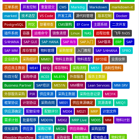
工单系统
并发控制
重复提交
CMS
Markdig
Markdown
markdown-it
marked
技术选型
VS Code
开发工具
源代码管理
版本控制
Docker
PostgreSQL
时区
部署排查
CMS架构
EF Core
主题系统
二次开发
插件系统
容器
运维命令
镜像清理
Linux
NAS
远程挂载
飞牛 fnOS
S/4HANA
SAP GUI
SAP HANA
SAP R/3
SAP入门
SAP版本
ERP
SAP
SAP MM
库存管理
物料管理
采购管理
入门教程
SAP S/4HANA
SPRO
企业结构
采购组织
MM01
物料主数据
物料类型
BP分组
业务伙伴
供应商主数据
ME41
RFQ
库存物料
采购流程
ME51
消耗性物料
科目分配
采购申请
AC03
ML81N
外部服务
服务主数据
Business Partner
SAP培训
ME51N
MM模块
Lean Services
MM-SRV
外部服务采购
PIR
供应来源
采购主数据
采购信息记录
ME31K
框架协议
计划协议
采购合同
ME01
供应来源确定
货源清单
MEQ1
供应源确定
配额安排
配额评分
MD04
MD21
MRP
计划文件
需求计划
批量程序
MD01N
MD02
MRP Live
MD05
MM
物料计划
优化采购
供应源
采购订单
ME2A
供应商确认
采购监控
Flexible Workflow
凭证释放
采购审批
释放策略
实地盘点
物料凭证