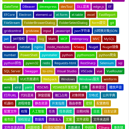
DateTime
DBeaver
devexpress
devTool
DLL混淆
edge.js
EF
EFCore
Electron
element-ui
el-form
el-table
excel
FastReport
FileStream
FolderBrowerDialog
FolderSelectDialog
form提交
git
gridcontrol
gridview
input
javascript
json字符串
JS转换对象JSON
jwt
JWT授权
linq
log
Math
MCP
mitmproxy
MVC
MySQL
Navicat
netstat
nginx
node_modules
NSwag
Nuget
Nuget镜像
number
PowerShell
pyinstaller
python
pythoncom
python爬虫
python抓包
pywin32
redis
Requests-html
RestSharp
Selenium
sql
SQL Server
Swagger
to-cms
Visual Studio
VSCode
vue
VueRouter
vue路由
VUE页面通讯
Webpack
Windows
Windows服务
winform
wmi
xlrd
yaml
YESCMS
YESWEB开发框架
白象
表单提交
播放声音
打开URL
代码混淆
弹窗提醒
端口占用
对象转换
分布式
公共字典
机器码
进程排查
静态资源
开发指南
路由参数
密钥
配置教程
配置文件
权限
人工智能
任务
任务调度
日期间隔
日志
日志记录
省市区
授权验证
数据库
四舍五入
文案
文件读取
文件夹选择
文件目录选择
问题排查
行政区域数据
页面通讯
中间件
CSharp
事务锁