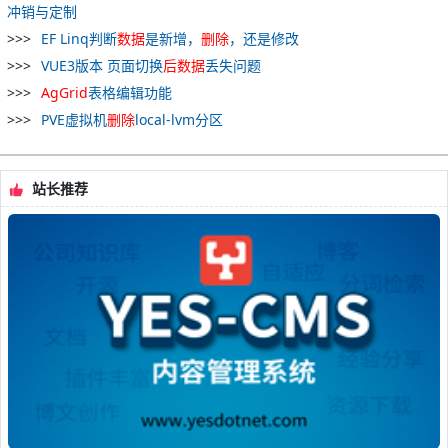
冲销与定制
EF Linq判断
数据
是新增，
删除
，还是修改
VUE3版本 页面切换
后
数据
丢失问题
AgGrid
表格编辑功能
PVE虚拟机
删除
local-lvm分区
站长推荐