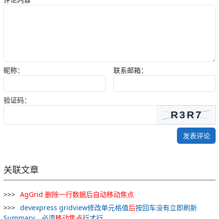
昵称：
联系邮箱：
验证码：
发表评论
关联文章
AgGrid
删除
一行
数据
后
自动
移动
焦点
devexpress gridview修改单元格值
后
按回车没有立即刷新
Summary，必须
移动
焦点
行才行