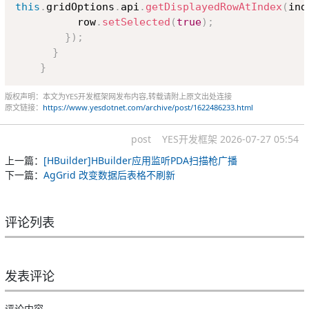
this
.
gridOptions
.
api
.
getDisplayedRowAtIndex
(
ind
          row
.
setSelected
(
true
)
;
}
)
;
}
}
版权声明：本文为YES开发框架网发布内容,转载请附上原文出处连接
原文链接：
https://www.yesdotnet.com/archive/post/1622486233.html
post
YES开发框架
2026-07-27 05:54
上一篇：
[HBuilder]HBuilder应用监听PDA扫描枪广播
下一篇：
AgGrid 改变数据后表格不刷新
评论列表
发表评论
评论内容