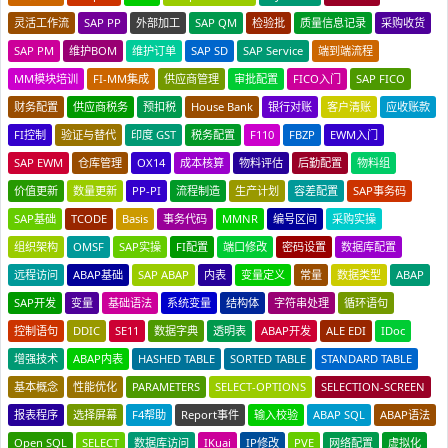
灵活工作流
SAP PP
外部加工
SAP QM
检验批
质量信息记录
采购收货
SAP PM
维护BOM
维护订单
SAP SD
SAP Service
端到端流程
MM模块培训
FI-MM集成
供应商管理
审批配置
FICO入门
SAP FICO
财务配置
供应商税务
预扣税
House Bank
银行对账
客户清账
应收账款
FI控制
验证与替代
印度 GST
税务配置
F110
FBZP
EWM入门
SAP EWM
仓库管理
OX14
成本核算
物料评估
后勤配置
物料组
价值更新
数量更新
PP-PI
流程制造
生产计划
容差配置
SAP事务码
SAP基础
TCODE
Basis
事务代码
MMNR
编号区间
采购实操
组织架构
OMSF
SAP实操
FI配置
端口修改
密码设置
数据库配置
远程访问
ABAP基础
SAP ABAP
内表
变量定义
常量
数据类型
ABAP
SAP开发
变量
基础语法
系统变量
结构体
字符串处理
循环语句
控制语句
DDIC
SE11
数据字典
透明表
ABAP开发
ALE EDI
IDoc
增强技术
ABAP内表
HASHED TABLE
SORTED TABLE
STANDARD TABLE
基本概念
性能优化
PARAMETERS
SELECT-OPTIONS
SELECTION-SCREEN
报表程序
选择屏幕
F4帮助
Report事件
输入校验
ABAP SQL
ABAP语法
Open SQL
SELECT
数据库访问
IKuai
IP修改
PVE
网络配置
虚拟化