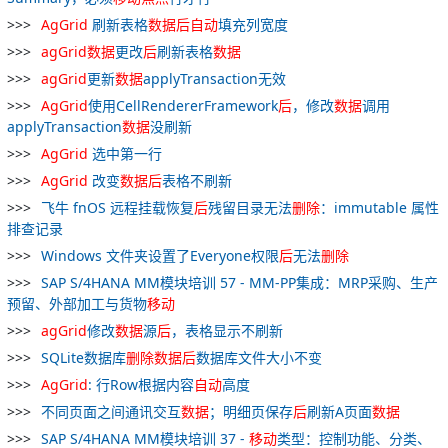
AgGrid
刷新表格
数据
后
自动
填充列宽度
agGrid
数据
更改
后
刷新表格
数据
agGrid
更新
数据
applyTransaction无效
AgGrid
使用CellRendererFramework
后
，修改
数据
调用
applyTransaction
数据
没刷新
AgGrid
选中第一行
AgGrid
改变
数据
后
表格不刷新
飞牛 fnOS 远程挂载恢复
后
残留目录无法
删除
：immutable 属性
排查记录
Windows 文件夹设置了Everyone权限
后
无法
删除
SAP S/4HANA MM模块培训 57 - MM-PP集成：MRP采购、生产
预留、外部加工与货物
移动
agGrid
修改
数据
源
后
，表格显示不刷新
SQLite数据库
删除
数据
后
数据库文件大小不变
AgGrid
: 行Row根据内容
自动
高度
不同页面之间通讯交互
数据
；明细页保存
后
刷新A页面
数据
SAP S/4HANA MM模块培训 37 -
移动
类型：控制功能、分类、