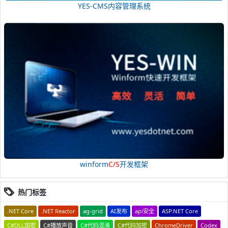
YES-CMS内容管理系统
winform
C/S
开发框架
热门标签
.NET Core
.NET Reactor
ag-grid
AI发布
api安全
ASP.NET Core
C#DLL加密
C#播放声音
C#代码混淆
C#代码加密
ChromeDriver
Codex